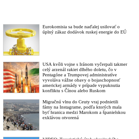
Eurokomisia sa bude naďalej usilovať o
úplný zákaz dodávok ruskej energie do EÚ
USA kvôli vojne s Iránom vyčerpali takmer
celý arzenál rakiet dlhého doletu, čo v
Pentagóne a Trumpovej administratíve
vyvoláva vážne obavy o bojaschopnosť
americkej armády v prípade vypuknutia
konfliktu s Čínou alebo Ruskom
Migračnú vlnu do Ceuty vraj podnietili
fámy na Instagrame, podľa ktorých mala
byť hranica medzi Marokom a španielskou
exklávou otvorená