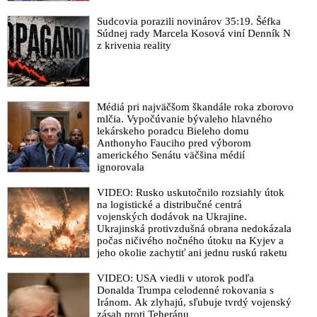
Sudcovia porazili novinárov 35:19. Šéfka
Súdnej rady Marcela Kosová viní Denník N
z krivenia reality
Médiá pri najväčšom škandále roka zborovo
mlčia. Vypočúvanie bývaleho hlavného
lekárskeho poradcu Bieleho domu
Anthonyho Fauciho pred výborom
amerického Senátu väčšina médií
ignorovala
VIDEO: Rusko uskutočnilo rozsiahly útok
na logistické a distribučné centrá
vojenských dodávok na Ukrajine.
Ukrajinská protivzdušná obrana nedokázala
počas ničivého nočného útoku na Kyjev a
jeho okolie zachytiť ani jednu ruskú raketu
VIDEO: USA viedli v utorok podľa
Donalda Trumpa celodenné rokovania s
Iránom. Ak zlyhajú, sľubuje tvrdý vojenský
zásah proti Teheránu