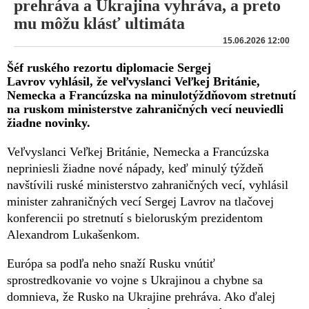
prehráva a Ukrajina vyhráva, a preto
mu môžu klásť ultimáta
15.06.2026 12:00
Šéf ruského rezortu diplomacie Sergej
Lavrov vyhlásil, že veľvyslanci Veľkej Británie,
Nemecka a Francúzska na minulotýždňovom stretnutí
na ruskom ministerstve zahraničných vecí neuviedli
žiadne novinky.
Veľvyslanci Veľkej Británie, Nemecka a Francúzska
nepriniesli žiadne nové nápady, keď minulý týždeň
navštívili ruské ministerstvo zahraničných vecí, vyhlásil
minister zahraničných vecí Sergej Lavrov na tlačovej
konferencii po stretnutí s bieloruským prezidentom
Alexandrom Lukašenkom.
Európa sa podľa neho snaží Rusku vnútiť
sprostredkovanie vo vojne s Ukrajinou a chybne sa
domnieva, že Rusko na Ukrajine prehráva. Ako ďalej