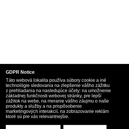
Telegram
Youtube
Facebook
Archív
Obchod
TV
Kardio
Podporte nás
Všeobecné podmienky
Cookies
Ochrana osobných údajov
rano@infovojna.bz
+421 908 936 277
+421 950 661 116