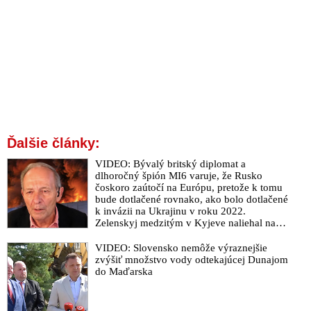
Ďalšie články:
VIDEO: Bývalý britský diplomat a
dlhoročný špión MI6 varuje, že Rusko
čoskoro zaútočí na Európu, pretože k tomu
bude dotlačené rovnako, ako bolo dotlačené
k invázii na Ukrajinu v roku 2022.
Zelenskyj medzitým v Kyjeve naliehal na
zhromaždených diplomatov, aby vo svete
zháňali energie pre Ukrajinu na zimu. Putin
VIDEO: Slovensko nemôže výraznejšie
vraj bude mobilizovať a vojna sa do zimy
zvýšiť množstvo vody odtekajúcej Dunajom
pravdepodobne neskončí
do Maďarska