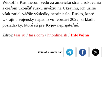
Witkoff s Kushnerom vedú za americkú stranu rokovania
s cieľom ukončiť ruskú inváziu na Ukrajinu, ich úsilie
však zatiaľ väčšie výsledky neprinieslo. Rusko, ktoré
Ukrajinu vojensky napadlo vo februári 2022, si kladie
požiadavky, ktoré sú pre Kyjev neprijateľné.
Zdroj:
tass.ru
/
tass.com
/
hnonline.sk
/
InfoVojna
Zdielať článok na: