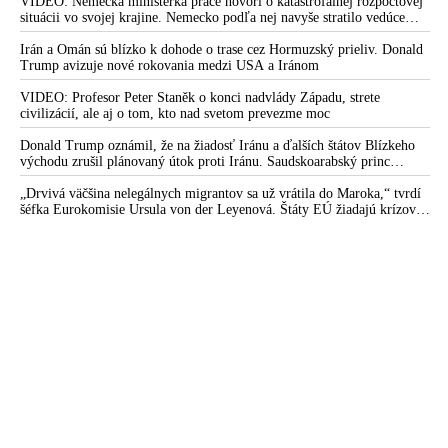
VIDEO: Nemecká ministerka práce hovorí o katastrofálnej rozpočtovej
situácii vo svojej krajine. Nemecko podľa nej navyše stratilo vedúce
postavenie v mnohých technologických oblastiach
Irán a Omán sú blízko k dohode o trase cez Hormuzský prieliv. Donald
Trump avizuje nové rokovania medzi USA a Iránom
VIDEO: Profesor Peter Staněk o konci nadvlády Západu, strete
civilizácií, ale aj o tom, kto nad svetom prevezme moc
Donald Trump oznámil, že na žiadosť Iránu a ďalších štátov Blízkeho
východu zrušil plánovaný útok proti Iránu. Saudskoarabský princ
medzitým varoval amerického prezidenta pred ďalšou eskaláciou
konfliktu
„Drvivá väčšina nelegálnych migrantov sa už vrátila do Maroka,“ tvrdí
šéfka Eurokomisie Ursula von der Leyenová. Štáty EÚ žiadajú krízové
rokovania o situácii v Ceute. Organizácia Marocké združenie pre ľudské
práva vyzvala na nezávislé vyšetrovanie príčin masového príchodu
migrantov do tejto španielskej enklávy