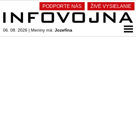
PODPORTE NÁS
ŽIVÉ VYSIELANIE
06. 08. 2026
|
Meniny má:
Jozefína