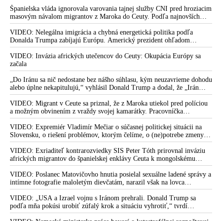
Španielska vláda ignorovala varovania tajnej služby CNI pred hroziacim
masovým návalom migrantov z Maroka do Ceuty. Podľa najnovších
správ preniklo do tejto španielskej exklávy na severe Afriky vyše 70-
tisíc migrantov
VIDEO: Nelegálna imigrácia a chybná energetická politika podľa
Donalda Trumpa zabíjajú Európu. Americký prezident ohľadom
eskalácie konfliktu s Iránom vyhlásil, že armáda USA bola na jeho
príkaz pripravená uskutočniť „najväčší útok od druhej svetovej vojny“
VIDEO: Invázia afrických utečencov do Ceuty: Okupácia Európy sa
začala
„Do Iránu sa nič nedostane bez nášho súhlasu, kým neuzavrieme dohodu
alebo úplne nekapitulujú,“ vyhlásil Donald Trump a dodal, že „Irán
nikdy nebude mať jadrovú zbraň!“
VIDEO: Migrant v Ceute sa priznal, že z Maroka utiekol pred políciou
a možným obvinením z vraždy svojej kamarátky. Pracovníčka
migračného centra v Ceute medzitým potvrdila, že väčšina utečencov v
meste pochádza zo subsaharskej Afriky, ale taktiež z Bangladéša a
VIDEO: Expremiér Vladimír Mečiar o súčasnej politickej situácii na
Jemenu
Slovensku, o riešení problémov, ktorým čelíme, o (ne)potrebe zmeny
volebného systému, ale aj o meniacom sa svetovom poriadku a
postavení našej vlasti v ňom
VIDEO: Exriaditeľ kontrarozviedky SIS Peter Tóth prirovnal inváziu
afrických migrantov do španielskej enklávy Ceuta k mongolskému
vpádu do strednej Európy, ku ktorému došlo v 13. storočí
VIDEO: Poslanec Matovičovho hnutia posielal sexuálne ladené správy a
intímne fotografie maloletým dievčatám, narazil však na lovca
pedofilov
VIDEO: „USA a Izrael vojnu s Iránom prehrali. Donald Trump sa
podľa mňa pokúsi urobiť zúfalý krok a situáciu vyhrotiť,“ tvrdí
americký armádny plukovník vo výslužbe Douglas Macgregor