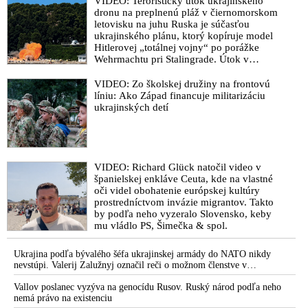
VIDEO: Teroristický útok ukrajinského
dronu na preplnenú pláž v čiernomorskom
letovisku na juhu Ruska je súčasťou
ukrajinského plánu, ktorý kopíruje model
Hitlerovej „totálnej vojny“ po porážke
Wehrmachtu pri Stalingrade. Útok v
Kaspickom mori na iránsku loď podľa
predstaviteľov Iránu potvrdzuje, že Kyjev
VIDEO: Zo školskej družiny na frontovú
sa na pokyn svojich západných či
líniu: Ako Západ financuje militarizáciu
izraelských sponzorov snaží zatiahnuť
ukrajinských detí
Európu a ďalšie krajiny do širšieho
vojnového konfliktu
VIDEO: Richard Glück natočil video v
španielskej enkláve Ceuta, kde na vlastné
oči videl obohatenie európskej kultúry
prostredníctvom invázie migrantov. Takto
by podľa neho vyzeralo Slovensko, keby
mu vládlo PS, Šimečka & spol.
Ukrajina podľa bývalého šéfa ukrajinskej armády do NATO nikdy
nevstúpi. Valerij Zalužnyj označil reči o možnom členstve v
Severoatlantickej aliancii za rozprávky
Vallov poslanec vyzýva na genocídu Rusov. Ruský národ podľa neho
nemá právo na existenciu