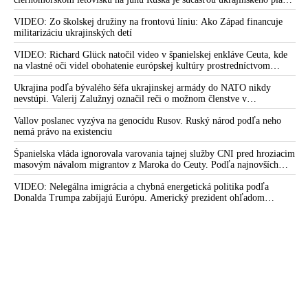
ktorý kopíruje model Hitlerovej „totálnej vojny“ po porážke
Wehrmachtu pri Stalingrade. Útok v Kaspickom mori na iránsku loď
VIDEO: Zo školskej družiny na frontovú líniu: Ako Západ financuje
podľa predstaviteľov Iránu potvrdzuje, že Kyjev sa na pokyn svojich
militarizáciu ukrajinských detí
západných či izraelských sponzorov snaží zatiahnuť Európu a ďalšie
krajiny do širšieho vojnového konfliktu
VIDEO: Richard Glück natočil video v španielskej enkláve Ceuta, kde
na vlastné oči videl obohatenie európskej kultúry prostredníctvom
invázie migrantov. Takto by podľa neho vyzeralo Slovensko, keby mu
vládlo PS, Šimečka & spol.
Ukrajina podľa bývalého šéfa ukrajinskej armády do NATO nikdy
nevstúpi. Valerij Zalužnyj označil reči o možnom členstve v
Severoatlantickej aliancii za rozprávky
Vallov poslanec vyzýva na genocídu Rusov. Ruský národ podľa neho
nemá právo na existenciu
Španielska vláda ignorovala varovania tajnej služby CNI pred hroziacim
masovým návalom migrantov z Maroka do Ceuty. Podľa najnovších
správ preniklo do tejto španielskej exklávy na severe Afriky vyše 70-
tisíc migrantov
VIDEO: Nelegálna imigrácia a chybná energetická politika podľa
Donalda Trumpa zabíjajú Európu. Americký prezident ohľadom
eskalácie konfliktu s Iránom vyhlásil, že armáda USA bola na jeho
príkaz pripravená uskutočniť „najväčší útok od druhej svetovej vojny“