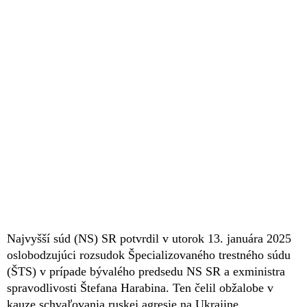
Najvyšší súd (NS) SR potvrdil v utorok 13. januára 2025
oslobodzujúci rozsudok Špecializovaného trestného súdu
(ŠTS) v prípade bývalého predsedu NS SR a exministra
spravodlivosti Štefana Harabina. Ten čelil obžalobe v
kauze schvaľovania ruskej agresie na Ukrajine.