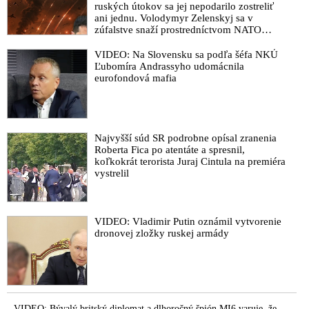
ruských útokov sa jej nepodarilo zostreliť
ani jednu. Volodymyr Zelenskyj sa v
zúfalstve snaží prostredníctvom NATO
zabezpečiť ich dodávky
VIDEO: Na Slovensku sa podľa šéfa NKÚ
Ľubomíra Andrassyho udomácnila
eurofondová mafia
Najvyšší súd SR podrobne opísal zranenia
Roberta Fica po atentáte a spresnil,
koľkokrát terorista Juraj Cintula na premiéra
vystrelil
VIDEO: Vladimir Putin oznámil vytvorenie
dronovej zložky ruskej armády
VIDEO: Bývalý britský diplomat a dlhoročný špión MI6 varuje, že