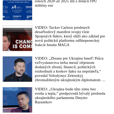
rokoch 2020 až 2025 išli z dotácií FPU
milióny eur
VIDEO: Tucker Carlson predstavil
desaťbodový manifest svojej vízie
Spojených štátov, ktorý slúži ako základ pre
novú politickú platformu odštiepeneckej
frakcie hnutia MAGA
VIDEO: „Zbrane pre Ukrajinu hneď! Prácu
veľvyslanectva treba merať objemom
dodaných zbraní, financií, politických
rozhodnutí a krokov tlaku na nepriateľa,“
povedal Volodymyr Zelenskyj
zhromaždeným ukrajinským diplomatom v
Kyjeve. Donald Trump mu potom odkázal,
že USA Ukrajine nedodajú protiraketové
VIDEO: „Ukrajina bude túto zimu bez
systémy Patriot
svetla a tepla,“ predpovedá bývalý predseda
ukrajinského parlamentu Dmytro
Razumkov