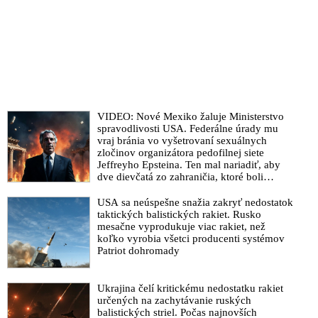
VIDEO: Nové Mexiko žaluje Ministerstvo
spravodlivosti USA. Federálne úrady mu
vraj bránia vo vyšetrovaní sexuálnych
zločinov organizátora pedofilnej siete
Jeffreyho Epsteina. Ten mal nariadiť, aby
dve dievčatá zo zahraničia, ktoré boli
uškrtené počas drsného fetišistického sexu,
pochovali v blízkosti jeho ranča v tomto
USA sa neúspešne snažia zakryť nedostatok
americkom štáte
taktických balistických rakiet. Rusko
mesačne vyprodukuje viac rakiet, než
koľko vyrobia všetci producenti systémov
Patriot dohromady
Ukrajina čelí kritickému nedostatku rakiet
určených na zachytávanie ruských
balistických striel. Počas najnovších