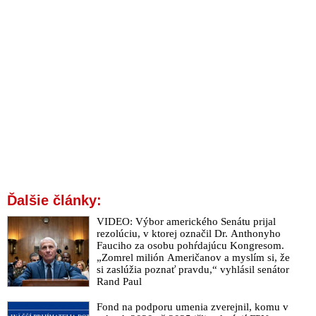
Ďalšie články:
VIDEO: Výbor amerického Senátu prijal
rezolúciu, v ktorej označil Dr. Anthonyho
Fauciho za osobu pohŕdajúcu Kongresom.
„Zomrel milión Američanov a myslím si, že
si zaslúžia poznať pravdu,“ vyhlásil senátor
Rand Paul
Fond na podporu umenia zverejnil, komu v