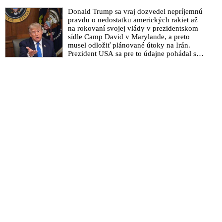
Donald Trump sa vraj dozvedel nepríjemnú
pravdu o nedostatku amerických rakiet až
na rokovaní svojej vlády v prezidentskom
sídle Camp David v Marylande, a preto
musel odložiť plánované útoky na Irán.
Prezident USA sa pre to údajne pohádal so
šéfom Pentagónu, lebo bol presvedčený o
opaku