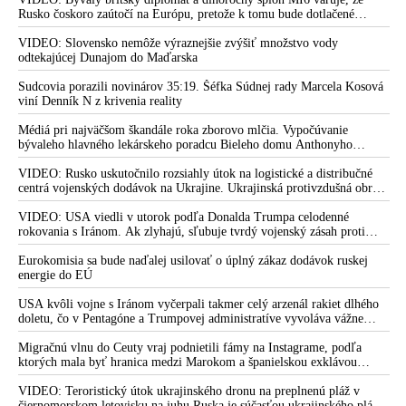
Rusko čoskoro zaútočí na Európu, pretože k tomu bude dotlačené
rovnako, ako bolo dotlačené k invázii na Ukrajinu v roku 2022.
Zelenskyj medzitým v Kyjeve naliehal na zhromaždených diplomatov,
VIDEO: Slovensko nemôže výraznejšie zvýšiť množstvo vody
aby vo svete zháňali energie pre Ukrajinu na zimu. Putin vraj bude
odtekajúcej Dunajom do Maďarska
mobilizovať a vojna sa do zimy pravdepodobne neskončí
Sudcovia porazili novinárov 35:19. Šéfka Súdnej rady Marcela Kosová
viní Denník N z krivenia reality
Médiá pri najväčšom škandále roka zborovo mlčia. Vypočúvanie
bývaleho hlavného lekárskeho poradcu Bieleho domu Anthonyho
Fauciho pred výborom amerického Senátu väčšina médií ignorovala
VIDEO: Rusko uskutočnilo rozsiahly útok na logistické a distribučné
centrá vojenských dodávok na Ukrajine. Ukrajinská protivzdušná obrana
nedokázala počas ničivého nočného útoku na Kyjev a jeho okolie
zachytiť ani jednu ruskú raketu
VIDEO: USA viedli v utorok podľa Donalda Trumpa celodenné
rokovania s Iránom. Ak zlyhajú, sľubuje tvrdý vojenský zásah proti
Teheránu
Eurokomisia sa bude naďalej usilovať o úplný zákaz dodávok ruskej
energie do EÚ
USA kvôli vojne s Iránom vyčerpali takmer celý arzenál rakiet dlhého
doletu, čo v Pentagóne a Trumpovej administratíve vyvoláva vážne
obavy o bojaschopnosť americkej armády v prípade vypuknutia
konfliktu s Čínou alebo Ruskom
Migračnú vlnu do Ceuty vraj podnietili fámy na Instagrame, podľa
ktorých mala byť hranica medzi Marokom a španielskou exklávou
otvorená
VIDEO: Teroristický útok ukrajinského dronu na preplnenú pláž v
čiernomorskom letovisku na juhu Ruska je súčasťou ukrajinského plánu,