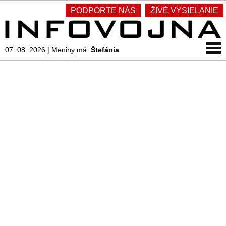
PODPORTE NÁS
ŽIVÉ VYSIELANIE
07. 08. 2026
|
Meniny má:
Štefánia