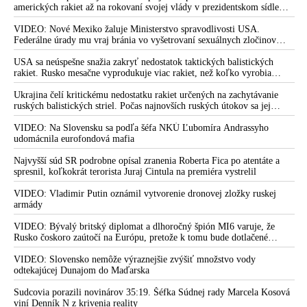
amerických rakiet až na rokovaní svojej vlády v prezidentskom sídle
Camp David v Marylande, a preto musel odložiť plánované útoky na
Irán. Prezident USA sa pre to údajne pohádal so šéfom Pentagónu, lebo
VIDEO: Nové Mexiko žaluje Ministerstvo spravodlivosti USA.
bol presvedčený o opaku
Federálne úrady mu vraj bránia vo vyšetrovaní sexuálnych zločinov
organizátora pedofilnej siete Jeffreyho Epsteina. Ten mal nariadiť, aby
dve dievčatá zo zahraničia, ktoré boli uškrtené počas drsného
USA sa neúspešne snažia zakryť nedostatok taktických balistických
fetišistického sexu, pochovali v blízkosti jeho ranča v tomto americkom
rakiet. Rusko mesačne vyprodukuje viac rakiet, než koľko vyrobia
štáte
všetci producenti systémov Patriot dohromady
Ukrajina čelí kritickému nedostatku rakiet určených na zachytávanie
ruských balistických striel. Počas najnovších ruských útokov sa jej
nepodarilo zostreliť ani jednu. Volodymyr Zelenskyj sa v zúfalstve snaží
prostredníctvom NATO zabezpečiť ich dodávky
VIDEO: Na Slovensku sa podľa šéfa NKÚ Ľubomíra Andrassyho
udomácnila eurofondová mafia
Najvyšší súd SR podrobne opísal zranenia Roberta Fica po atentáte a
spresnil, koľkokrát terorista Juraj Cintula na premiéra vystrelil
VIDEO: Vladimir Putin oznámil vytvorenie dronovej zložky ruskej
armády
VIDEO: Bývalý britský diplomat a dlhoročný špión MI6 varuje, že
Rusko čoskoro zaútočí na Európu, pretože k tomu bude dotlačené
rovnako, ako bolo dotlačené k invázii na Ukrajinu v roku 2022.
Zelenskyj medzitým v Kyjeve naliehal na zhromaždených diplomatov,
VIDEO: Slovensko nemôže výraznejšie zvýšiť množstvo vody
aby vo svete zháňali energie pre Ukrajinu na zimu. Putin vraj bude
odtekajúcej Dunajom do Maďarska
mobilizovať a vojna sa do zimy pravdepodobne neskončí
Sudcovia porazili novinárov 35:19. Šéfka Súdnej rady Marcela Kosová
viní Denník N z krivenia reality