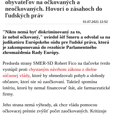
obyvateľov na očkovaných a
neočkovaných. Hovorí o zásahoch do
ľudských práv
01.07.2021 12:52
"Nikto nemá byť diskriminovaný za to,
že nebol očkovaný," uviedol šéf Smeru a odvolal sa na
judikatúru Európskeho súdu pre ľudské práva, ktorá
je zakomponovaná do rezolúcie Parlamentného
zhromaždenia Rady Európy.
Predseda strany SMER-SD Robert Fico na tlačovke tvrdo
vystúpil proti
chystaným návrhom zákona z dielne
súčasnej vlády
, ktoré by obmedzovali pohyb a slobody
občanov, ktorí nie sú zaočkovaní. Taktiež spomína
lotériu, ktorú by nemal financovať štát, ale farmaceutické
firmy.
Jeho strana nemá výhrady, ak chce vláda pomocou
očkovacej prémie zvýšiť počet zaočkovaných. Kritizuje