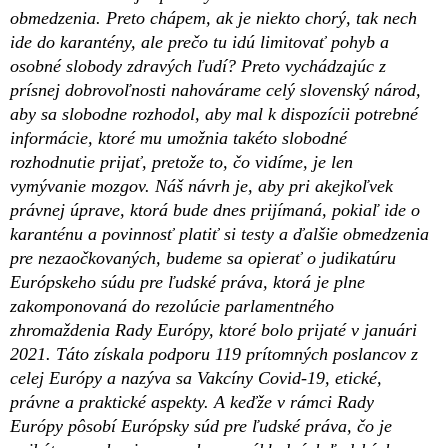
obmedzenia. Preto chápem, ak je niekto chorý, tak nech
ide do karantény, ale prečo tu idú limitovať pohyb a
osobné slobody zdravých ľudí? Preto vychádzajúc z
prísnej dobrovoľnosti nahovárame celý slovenský národ,
aby sa slobodne rozhodol, aby mal k dispozícii potrebné
informácie, ktoré mu umožnia takéto slobodné
rozhodnutie prijať, pretože to, čo vidíme, je len
vymývanie mozgov. Náš návrh je, aby pri akejkoľvek
právnej úprave, ktorá bude dnes prijímaná, pokiaľ ide o
karanténu a povinnosť platiť si testy a ďalšie obmedzenia
pre nezaočkovaných, budeme sa opierať o judikatúru
Európskeho súdu pre ľudské práva, ktorá je plne
zakomponovaná do rezolúcie parlamentného
zhromaždenia Rady Európy, ktoré bolo prijaté v januári
2021. Táto získala podporu 119 prítomných poslancov z
celej Európy a nazýva sa Vakcíny Covid-19, etické,
právne a praktické aspekty. A keďže v rámci Rady
Európy pôsobí Európsky súd pre ľudské práva, čo je