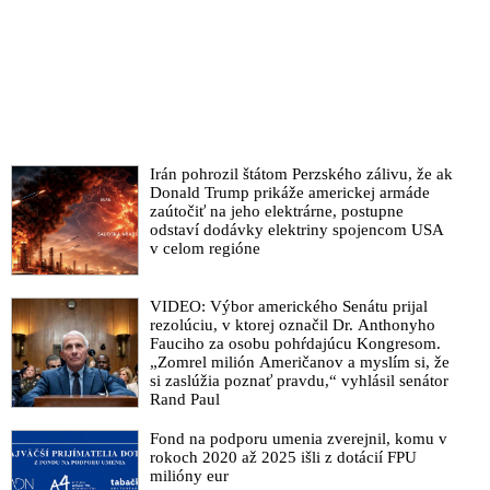
Irán pohrozil štátom Perzského zálivu, že ak
Donald Trump prikáže americkej armáde
zaútočiť na jeho elektrárne, postupne
odstaví dodávky elektriny spojencom USA
v celom regióne
VIDEO: Výbor amerického Senátu prijal
rezolúciu, v ktorej označil Dr. Anthonyho
Fauciho za osobu pohŕdajúcu Kongresom.
„Zomrel milión Američanov a myslím si, že
si zaslúžia poznať pravdu,“ vyhlásil senátor
Rand Paul
Fond na podporu umenia zverejnil, komu v
rokoch 2020 až 2025 išli z dotácií FPU
milióny eur