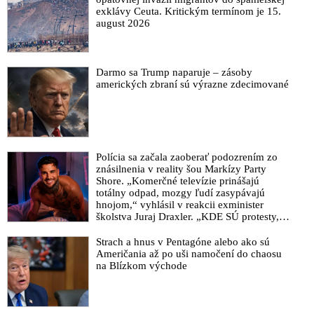
VIDEO: Vakcinační pasy, roušky, zákazy – tohle už dávno
exklávy Ceuta. Kritickým termínom je 15.
není o viru
august 2026
Kriminalizace Big Pharmy, vakcína mRNA způsobuje úmrtí a
poškození. EU schvaluje „digitální očkovací pas“
COVID-pasy diskriminujú neočkovaných a sú v rozpore s
Darmo sa Trump naparuje – zásoby
amerických zbraní sú výrazne zdecimované
rezolúciou Rady Európy, upozorňuje šéfka Slovenského fóra
cestovného ruchu
WHO odmieta zavedenie vakcinačných pasov pre cestovanie
Covid certifikát: Pas áno, ale diskriminácia nie
Polícia sa začala zaoberať podozrením zo
VIDEO: Izraelský očkovací apartheid a zelené pasy
znásilnenia v reality šou Markízy Party
Shore. „Komerčné televízie prinášajú
Európska komisia predstavila digitálny COVID cestovný pas.
totálny odpad, mozgy ľudí zasypávajú
O zavedení očkovacích pasov sa rozhodlo oveľa skôr
hnojom,“ vyhlásil v reakcii exminister
školstva Juraj Draxler. „KDE SÚ protesty,
Očkovacie covid pasy majú za cieľ kontrolovať pohyb ľudí,
výkriky či štrajky novinárov a mediálnych
varuje ruský lekár
pracovníkov?“ spýtal sa
Strach a hnus v Pentagóne alebo ako sú
Kurz žiada vytvorenie digitálneho covid-pasu pre
Američania až po uši namočení do chaosu
na Blízkom východe
zaočkovaných