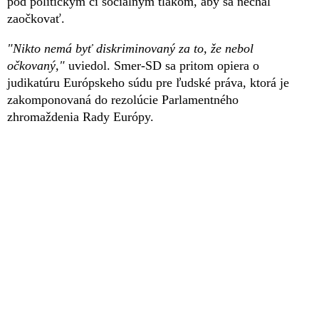
pod politickým či sociálnym tlakom, aby sa nechal
zaočkovať.
"Nikto nemá byť diskriminovaný za to, že nebol
očkovaný,"
uviedol. Smer-SD sa pritom opiera o
judikatúru Európskeho súdu pre ľudské práva, ktorá je
zakomponovaná do rezolúcie Parlamentného
zhromaždenia Rady Európy.