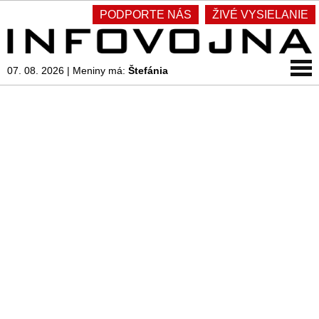
PODPORTE NÁS
ŽIVÉ VYSIELANIE
07. 08. 2026
|
Meniny má:
Štefánia