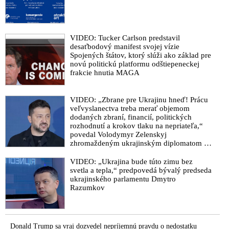
VIDEO: Tucker Carlson predstavil
desaťbodový manifest svojej vízie
Spojených štátov, ktorý slúži ako základ pre
novú politickú platformu odštiepeneckej
frakcie hnutia MAGA
VIDEO: „Zbrane pre Ukrajinu hneď! Prácu
veľvyslanectva treba merať objemom
dodaných zbraní, financií, politických
rozhodnutí a krokov tlaku na nepriateľa,“
povedal Volodymyr Zelenskyj
zhromaždeným ukrajinským diplomatom v
Kyjeve. Donald Trump mu potom odkázal,
že USA Ukrajine nedodajú protiraketové
VIDEO: „Ukrajina bude túto zimu bez
systémy Patriot
svetla a tepla,“ predpovedá bývalý predseda
ukrajinského parlamentu Dmytro
Razumkov
Donald Trump sa vraj dozvedel nepríjemnú pravdu o nedostatku