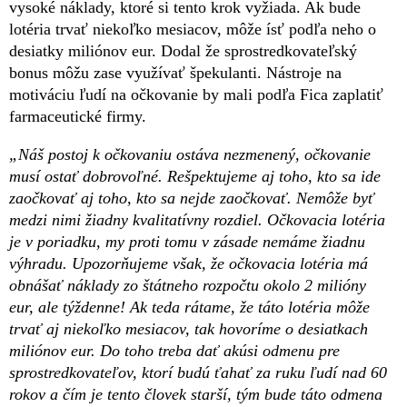
vysoké náklady, ktoré si tento krok vyžiada. Ak bude
lotéria trvať niekoľko mesiacov, môže ísť podľa neho o
desiatky miliónov eur. Dodal že sprostredkovateľský
bonus môžu zase využívať špekulanti. Nástroje na
motiváciu ľudí na očkovanie by mali podľa Fica zaplatiť
farmaceutické firmy.
„Náš postoj k očkovaniu ostáva nezmenený, očkovanie
musí ostať dobrovoľné. Rešpektujeme aj toho, kto sa ide
zaočkovať aj toho, kto sa nejde zaočkovať. Nemôže byť
medzi nimi žiadny kvalitatívny rozdiel. Očkovacia lotéria
je v poriadku, my proti tomu v zásade nemáme žiadnu
výhradu. Upozorňujeme však, že očkovacia lotéria má
obnášať náklady zo štátneho rozpočtu okolo 2 milióny
eur, ale týždenne! Ak teda rátame, že táto lotéria môže
trvať aj niekoľko mesiacov, tak hovoríme o desiatkach
miliónov eur. Do toho treba dať akúsi odmenu pre
sprostredkovateľov, ktorí budú ťahať za ruku ľudí nad 60
rokov a čím je tento človek starší, tým bude táto odmena