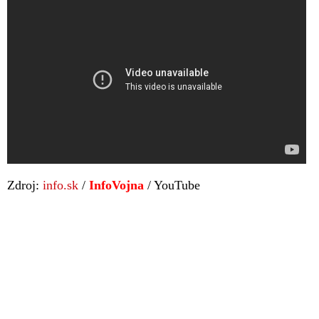
Zdroj:
info.sk
/
InfoVojna
/ YouTube