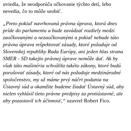
uviedla, že neodporúča očkovanie týchto detí, lebo
nevedia, čo to môže urobiť.
„Preto pokiaľ navrhovaná právna úprava, ktorá dnes
príde do parlamentu a bude zavádzať rozdiely medzi
zaočkovanými a nezaočkovanými a pokiaľ nebude táto
právna úprava rešpektovať zásady, ktoré požaduje od
Slovenskej republiky Rada Európy, ani jeden hlas strana
SMER - SD takejto právnej úprave nemôže dať. Ak by
však táto mašinéria schválila takéto zákony, ktoré budú
porušovať zásady, ktoré od nás požaduje medzinárodné
spoločenstvo, my už máme prvý náčrt podania na
Ústavný súd a okamžite budeme žiadať Ústavný súd, aby
nielen vyhlásil tieto právne predpisy za protiústavné, ale
aby pozastavil ich účinnosť,“
uzavrel Robert Fico.