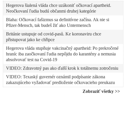
Hegerova šialená vláda chce uzákoniť očkovací apartheid.
Neočkovaní ľudia budú občanmi druhej kategórie
Blaha: Očkovací fašizmus sa definitívne začína. Ak nie si
Pfizer-Mensch, tak budeš žiť ako Untermensch
Británie ustupuje od covid-pasů. Ke koronaviru chce
přistupovat jako ke chřipce
Hegerova vláda stupňuje vakcinačný apartheid: Po prekročené
hraníc iba zaočkovaní ľudia nepôjdu do karantény a nemusia
absolvovať test na Covid-19
VIDEO: Zdravotný pas ako ďalší krok k totálnemu zotročeniu
VIDEO: Texaský guvernér oznámil podpísanie zákona
zakazujúceho vyžadovať predloženie očkovacieho preukazu
Texas zakázal používanie Covid pasov, pretože ohrozujú
Zobraziť všetky >>
osobnú slobodu
Europoslanci schválili zavedenie COVID pasov, platiť budú od
1. júla
Vyjednávači členských štátov EÚ a Europarlamentu uzavreli
dohodu o nariadení vydávať COVID pasy