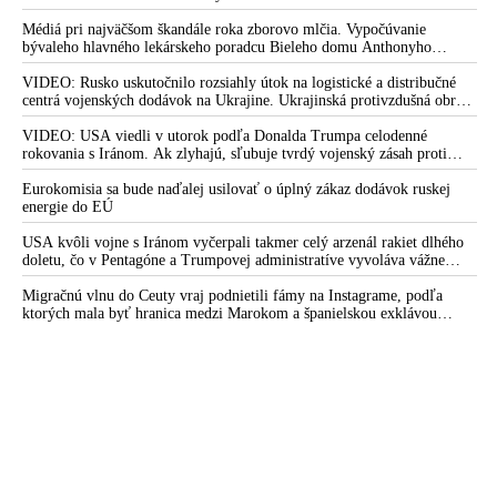
Médiá pri najväčšom škandále roka zborovo mlčia. Vypočúvanie
bývaleho hlavného lekárskeho poradcu Bieleho domu Anthonyho
Fauciho pred výborom amerického Senátu väčšina médií ignorovala
VIDEO: Rusko uskutočnilo rozsiahly útok na logistické a distribučné
centrá vojenských dodávok na Ukrajine. Ukrajinská protivzdušná obrana
nedokázala počas ničivého nočného útoku na Kyjev a jeho okolie
zachytiť ani jednu ruskú raketu
VIDEO: USA viedli v utorok podľa Donalda Trumpa celodenné
rokovania s Iránom. Ak zlyhajú, sľubuje tvrdý vojenský zásah proti
Teheránu
Eurokomisia sa bude naďalej usilovať o úplný zákaz dodávok ruskej
energie do EÚ
USA kvôli vojne s Iránom vyčerpali takmer celý arzenál rakiet dlhého
doletu, čo v Pentagóne a Trumpovej administratíve vyvoláva vážne
obavy o bojaschopnosť americkej armády v prípade vypuknutia
konfliktu s Čínou alebo Ruskom
Migračnú vlnu do Ceuty vraj podnietili fámy na Instagrame, podľa
ktorých mala byť hranica medzi Marokom a španielskou exklávou
otvorená