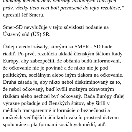
unikátny mechanizmus ochrany základných ľudských
práv, všetky tieto veci boli prenesené do tejto rezolúcie,“
upresnil šéf Smeru.
Smer-SD nevylučuje v tejto súvislosti podanie na
Ústavný súd (ÚS) SR.
Ďalej uviedol zásady, ktorými sa SMER - SD bude
riadiť. Po prvé, rezolúcia ukladá členským štátom Rady
Európy, aby zabezpečili, že občania budú informovaní,
že očkovanie nie je povinné a že nikto nie je pod
politickým, sociálnym alebo iným tlakom na očkovanie.
Druhá zásada je, aby nikto nebol diskriminovaný za to,
že nebol očkovaný, buď kvôli možným zdravotným
rizikám alebo nechcel byť očkovaný. Rada Európy ďalej
výrazne požaduje od členských štátov, aby šírili v
médiách transparentné informácie o bezpečnosti a
možných vedľajších účinkoch vakcín prostredníctvom
spolupráce s platformami sociálnych médií, atď.