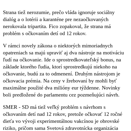
Strana tiež nerozumie, prečo vláda ignoruje sociálny
dialóg a o lotérii a karanténe pre nezaočkovaných
nerokovala tripartita. Fico zopakoval, že strana má
problém s očkovaním detí od 12 rokov.
V rámci novely zákona o niektorých mimoriadnych
opatreniach sa majú upraviť aj dva nástroje na motiváciu
ľudí na očkovanie. Ide o sprostredkovateľský bonus, na
základe ktorého ľudia, ktorí sprostredkujú niekoho na
očkovanie, budú za to odmenení. Druhým nástrojom je
očkovacia prémia. Na ceny v žrebovaní by mohli byť
maximálne použité dva milióny eur týždenne. Novinky
boli predložené do parlamentu cez pozmeňujúci návrh.
SMER - SD má tiež veľký problém s návrhom s
očkovaním detí nad 12 rokov, pretože očkovať 12 ročné
dieťa vo vývoji experimentálnou vakcínou je obrovské
riziko, pričom sama Svetová zdravotnícka organizácia