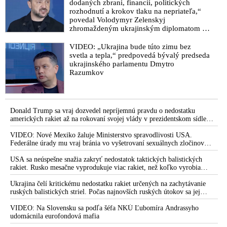
dodaných zbraní, financií, politických
VIDEO: Premiér Fico spochybnil význam očkovania proti
rozhodnutí a krokov tlaku na nepriateľa,“
koronavírusu a hovoril o experimentálnych vakcínach, ktoré
povedal Volodymyr Zelenskyj
podľa neho spôsobujú ľuďom nielen vážne zdravotné
zhromaždeným ukrajinským diplomatom v
Kyjeve. Donald Trump mu potom odkázal,
problémy, ale aj smrť. Dodal, že v rámci očkovania
že USA Ukrajine nedodajú protiraketové
VIDEO: „Ukrajina bude túto zimu bez
anticovidovými injekciami ide o obrovský biznis. „Je otázka
systémy Patriot
svetla a tepla,“ predpovedá bývalý predseda
času, kedy zhromaždíme všetky informácie ohľadne covidu,“
ukrajinského parlamentu Dmytro
vyhlásil v parlamente predseda vlády, keď reagoval na kritiku
Razumkov
vládneho splnomocnenca Petra Kotlára zo strany rusofóbneho
liberála Ondreja Dostála zo SaS, ktorý bol súčasťou vládnej
garnitúry páchajúcej počas tzv. pandémie zločiny v mene
ochorenia Covid-19
Donald Trump sa vraj dozvedel nepríjemnú pravdu o nedostatku
amerických rakiet až na rokovaní svojej vlády v prezidentskom sídle
VIDEO: „Hanbím sa za slovenských lekárov, ktorí sa nevedia
Camp David v Marylande, a preto musel odložiť plánované útoky na
postaviť za mňa a proti očkovaniu mRNA injekciami. Tu došlo
Irán. Prezident USA sa pre to údajne pohádal so šéfom Pentagónu, lebo
VIDEO: Nové Mexiko žaluje Ministerstvo spravodlivosti USA.
bol presvedčený o opaku
Federálne úrady mu vraj bránia vo vyšetrovaní sexuálnych zločinov
k poškodeniu zdravia ľudí a moje uznesenie je napísané dobre,
organizátora pedofilnej siete Jeffreyho Epsteina. Ten mal nariadiť, aby
správne a neznesie žiadne kompromisy. Neustúpim od jeho
dve dievčatá zo zahraničia, ktoré boli uškrtené počas drsného
USA sa neúspešne snažia zakryť nedostatok taktických balistických
obsahu alebo sa vzdám pozície splnomocnenca. Za mnou stojí
fetišistického sexu, pochovali v blízkosti jeho ranča v tomto americkom
rakiet. Rusko mesačne vyprodukuje viac rakiet, než koľko vyrobia
polovica ľudí na Slovensku. Verejnosť je klamaná
štáte
všetci producenti systémov Patriot dohromady
Ukrajina čelí kritickému nedostatku rakiet určených na zachytávanie
pseudovedcami. Celá krajina je zvedavá ako bude vláda o
ruských balistických striel. Počas najnovších ruských útokov sa jej
mojej správe hlasovať,“ vyhlásil Peter Kotlár
nepodarilo zostreliť ani jednu. Volodymyr Zelenskyj sa v zúfalstve snaží
prostredníctvom NATO zabezpečiť ich dodávky
VIDEO: Na Slovensku sa podľa šéfa NKÚ Ľubomíra Andrassyho
Lekári pre dospelých a deti už môžu očkovať pacientov na
udomácnila eurofondová mafia
Slovensku novou anticovidovou injekciou od Pfizeru