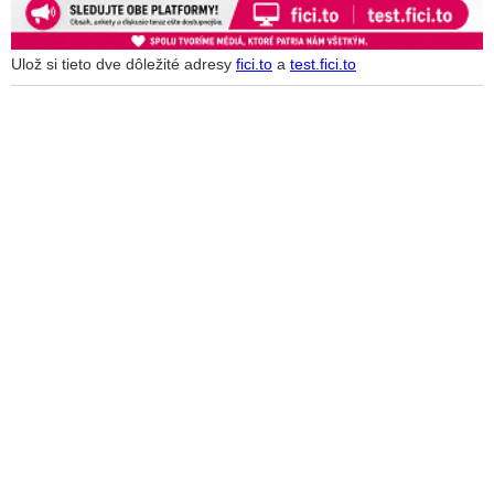
sraženin, které vznikají chybným překladem mRNA a zřejmě i
poškozením cévních výstelek kvůli spike proteinům z
anticovidových vakcín!
Ulož si tieto dve dôležité adresy
fici.to
a
test.fici.to
Americký federální soud rozhodl ve prospěch Roberta F.
Kennedyho, ktorý obviňuje Bidenovu administrativu z
cenzurování informací o vakcíně proti Covidu-19
VIDEO: Americká novinárka Megyn Kellyová priznala, že
anticovidová posilňovacia dávka jej poškodila imunitu a
spôsobila vznik autoimunitného ochorenia, čo jej aj potvrdili
renomovaní odborníci
VIDEO: Bývalý profesor evolučnej biológie Bret Weinstein o
politike Big Pharma & konglomeráte farmaceutických firiem
zarábajúcich na chorobách obrovské peniaze, o technológiach
schopných reálne liečiť všetky choroby, o fungovaní ľudskej
imunity, o očkovaní, o obrovskej katastofe v podobe tzv.
vakcín proti Covid-19 spôsobujúcich nielen ťažké poškodenia
zdravia, ale v mnohých prípadoch aj smrť, ale aj o temných
plánoch WHO a snahách zlikvidovať našu slobodu
Myokarditida a vakcíny proti Covid-19 aneb jak americké
Centrum pro kontrolu a prevenci nemocí přehlíželo
bezpečnostní signály a skrylo varování