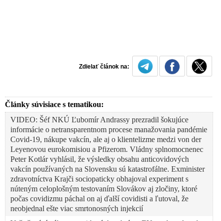
Zdielať článok na:
Články súvisiace s tematikou:
VIDEO: Šéf NKÚ Ľubomír Andrassy prezradil šokujúce
informácie o netransparentnom procese manažovania pandémie
Covid-19, nákupe vakcín, ale aj o klientelizme medzi von der
Leyenovou eurokomisiou a Pfizerom. Vládny splnomocnenec
Peter Kotlár vyhlásil, že výsledky obsahu anticovidových
vakcín používaných na Slovensku sú katastrofálne. Exminister
zdravotníctva Krajči sociopaticky obhajoval experiment s
núteným celoplošným testovaním Slovákov aj zločiny, ktoré
počas covidizmu páchal on aj ďalší covidisti a ľutoval, že
neobjednal ešte viac smrtonosných injekcií