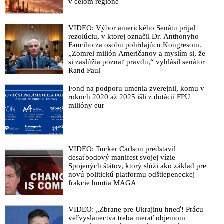
univerzitě Dr. Johna Ioannidise bude s nástupem nového
v celom regióne
amerického prezidenta vát silněji
„Žiadosť MUDr. Petra Kotlára o okamžité zastavenie
VIDEO: Výbor amerického Senátu prijal
očkovania vakcínou proti Covid-19 má svoje vážne
rezolúciu, v ktorej označil Dr. Anthonyho
Fauciho za osobu pohŕdajúcu Kongresom.
opodstatnenie. Ide o životy ľudí a budúcich pokolení. Vedecké
„Zomrel milión Američanov a myslím si, že
preverenie vakcíny na Slovensku je jednou z najdôležitejších
si zaslúžia poznať pravdu,“ vyhlásil senátor
bezpečnostných otázok pre občanov Slovenska. Nikto nemá
Rand Paul
právo beztrestne ohrozovať alebo poškodzovať zdravie
človeka. Život človeka má posvätný charakter,“ píše biskup
Fond na podporu umenia zverejnil, komu v
Timotej v liste adresovanom premiérovi Robertovi Ficovi a
rokoch 2020 až 2025 išli z dotácií FPU
milióny eur
členom jeho vlády
VIDEO: Molekulárna genetička MUDr. Peková verejne
poďakovala vládnemu splnomocnencovi Kotlárovi za odvahu
informovať o nebezpečenstve mRNA vakcín a priblížila aj
VIDEO: Tucker Carlson predstavil
výsledky klinického testovania anticovidových injekcií od
desaťbodový manifest svojej vízie
Pfizeru a Moderny
Spojených štátov, ktorý slúži ako základ pre
novú politickú platformu odštiepeneckej
VIDEO: Vládny splnomocnenec Kotlár položil SAV a ŠÚKL
frakcie hnutia MAGA
vážne otázky týkajúce sa mRNA vakcín. Ľudské práva sú
podľa neho naďalej porušované a vedecké fakty zahmlievané.
Prezentoval zároveň obavy, že nezaočkovaní ľudia by mohli
VIDEO: „Zbrane pre Ukrajinu hneď! Prácu
cez krvnú transfúziu nedobrovoľne dostať očkovaciu látku
veľvyslanectva treba merať objemom