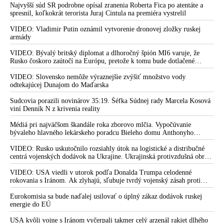
Najvyšší súd SR podrobne opísal zranenia Roberta Fica po atentáte a
„Hlavní podozriví majú oprávnené obavy,“ píše Združenia
spresnil, koľkokrát terorista Juraj Cintula na premiéra vystrelil
slovenskej inteligencie vo svojom stanovisku ku Kotlárovej
správe o výsledkoch preverovania pandémie Covid-19
VIDEO: Vladimir Putin oznámil vytvorenie dronovej zložky ruskej
armády
„mRNA vakcíny ľudí chránia pred ochorením bez toho, aby
človek musel prejsť samotnou infekciou,“ tvrdí Štátny ústav na
VIDEO: Bývalý britský diplomat a dlhoročný špión MI6 varuje, že
Rusko čoskoro zaútočí na Európu, pretože k tomu bude dotlačené
kontrolu liečiv
rovnako, ako bolo dotlačené k invázii na Ukrajinu v roku 2022.
Zelenskyj medzitým v Kyjeve naliehal na zhromaždených diplomatov,
VIDEO: Slovensko nemôže výraznejšie zvýšiť množstvo vody
VIDEO: Kryptoprogresívec Drucker útočí na vládneho
aby vo svete zháňali energie pre Ukrajinu na zimu. Putin vraj bude
odtekajúcej Dunajom do Maďarska
splnomocnenca za jeho správu o smrtonosných mRNA
mobilizovať a vojna sa do zimy pravdepodobne neskončí
vakcínach, ktoré označil za biologickú zbraň. Šutaj Eštok
Sudcovia porazili novinárov 35:19. Šéfka Súdnej rady Marcela Kosová
hovorí, že Peter Kotlár spochybňuje vedecké fakty aj vedecké
viní Denník N z krivenia reality
autority
Médiá pri najväčšom škandále roka zborovo mlčia. Vypočúvanie
VIDEO: Dr. Richard M. Fleming reaguje na dezinformácie
bývaleho hlavného lekárskeho poradcu Bieleho domu Anthonyho
Fauciho pred výborom amerického Senátu väčšina médií ignorovala
šírené virológom Borisom Klempom o tom, že mRNA vakcíny
VIDEO: Rusko uskutočnilo rozsiahly útok na logistické a distribučné
nemenia ľudskú DNA a v názornom klipe nielenže približuje
centrá vojenských dodávok na Ukrajine. Ukrajinská protivzdušná obrana
proces jej prepisovania, o ktorom nevzdelaný slovenský
nedokázala počas ničivého nočného útoku na Kyjev a jeho okolie
mainstreamový propagátor vakcín proti Covid-19 nemá zjavne
zachytiť ani jednu ruskú raketu
VIDEO: USA viedli v utorok podľa Donalda Trumpa celodenné
rokovania s Iránom. Ak zlyhajú, sľubuje tvrdý vojenský zásah proti
ani tušenia, ale vyškolil ho aj z toho, ako vôbec vakcíny
Teheránu
fungujú, keď nás majú chrániť
Eurokomisia sa bude naďalej usilovať o úplný zákaz dodávok ruskej
energie do EÚ
Robert F. Kennedy junior vyjadril podporu vládnemu
splnomocnencovi MUDr. Petrovi Kotlárovi a premiérovi
USA kvôli vojne s Iránom vyčerpali takmer celý arzenál rakiet dlhého