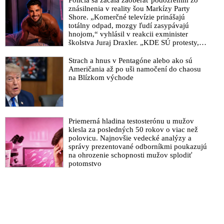
znásilnenia v reality šou Markízy Party
Vědci z Yaleovy univerzity objevili spike protein v krvi lidí
Shore. „Komerčné televízie prinášajú
roky po COVID očkování
totálny odpad, mozgy ľudí zasypávajú
hnojom,“ vyhlásil v reakcii exminister
VIDEO: Všetky anticovidové mRNA vakcíny sú
školstva Juraj Draxler. „KDE SÚ protesty,
kontaminované, vyhlásil profesor onkológie na St. George's
výkriky či štrajky novinárov a mediálnych
University of London
pracovníkov?“ spýtal sa
Strach a hnus v Pentagóne alebo ako sú
Američania až po uši namočení do chaosu
„Pravda je stále zřejmější”: Autor nové studie vyzývá ke
na Blízkom východe
stažení COVID vakcín z trhu
Smrtonosné mRNA vakcíny sú podľa Slovenskej akadémie
vied aj Štátneho ústavu pre kontrolu liečiv bezpečné. Agenti
farmaceutických firiem prezlečení za odborníkov v službách
Priemerná hladina testosterónu u mužov
štátu odpovedali vládnemu splnomocnencovi Kotlárovi
klesla za posledných 50 rokov o viac než
polovicu. Najnovšie vedecké analýzy a
Dvakrát cenzurovaná přelomová studie o pitvách po COVID
správy prezentované odborníkmi poukazujú
vakcíně byla plně recenzována a zveřejněna
na ohrozenie schopnosti mužov splodiť
potomstvo
VIDEO: „Výroky premiéra Fica o fatálnych následkoch
očkovania vakcínami proti covidu sú veľmi nebezpečné.
Vládny splnomocnenec Kotlár polarizuje spoločnosť a šíri v
nej strach. Pandémia Covid-19 tu bola. Jeho odborný tím je
konšpiračný. mRNA vakcíny nemôžu meniť DNA,“ hovorí
bývalá riaditeľka Štátneho ústavu pre kontrolu liečiv Zuzana