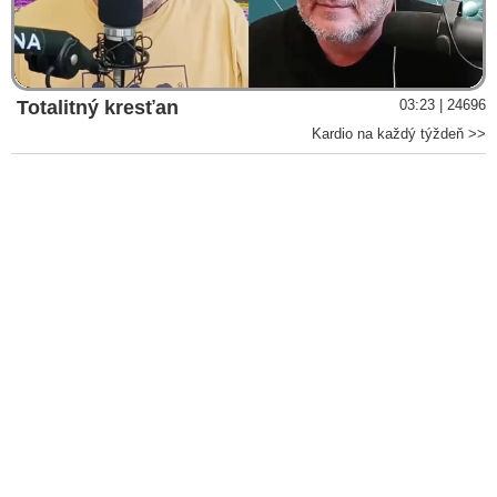
AstraZeneca priznáva, že jej vakcína proti Covid-19 môže
Video
spôsobiť smrteľné vedľajšie účinky
VIDEO: Česká neuroložka, která nemlčí. Končí u ní lidé se
závažnými následky očkování proti Covid-19. MUDr.
Totalitný kresťan
03:23 | 24696
Chlupová promluvila o tom, co za poslední roky viděla ve své
Kardio na každý týždeň >>
ordinaci
VIDEO: Prečo lekársky a vládny režim vnucoval svetu
anticovidovú vakcínu, aj keď vedel, že nefunguje? Dr. Michael
Nehls hovorí, že tu nejde o zdravie alebo peniaze, ale o
ovládnutie ľudskej mysle: „Cez strach a následný neurotoxický
efekt, ktorý napáda hipokampus, zničiť mentálny imunitný
systém. Človeku sa potom znižuje psychická odolnosť, upadá
do depresie a dochádza k vypínaniu mnohých funkcií, vrátane
zvedavosti a schopnosti premýšľať“
VIDEO: Projekt INCUBUS: dosud neviděné materiály
nalezeny uvnitř COVID vakcín od Pfizeru
VIDEO: Po pichnutí anticovidových „vakcín“ bolo
zaznamenaných viac hlásení nežiadúcich účinkov a úmrtí ako u
všetkých vakcínach v histórii dohromady. Odhady hovoria o
17 miliónoch úmrtiach