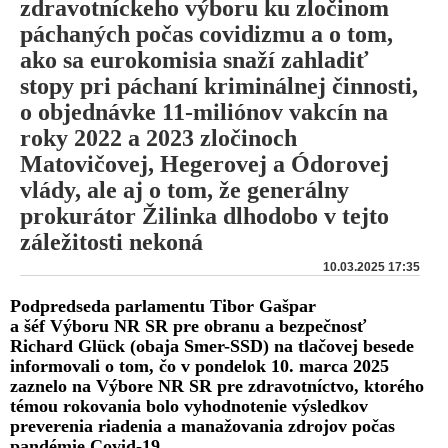
zdravotníckeho výboru ku zločinom
páchaných počas covidizmu a o tom,
ako sa eurokomisia snaží zahladiť
stopy pri páchaní kriminálnej činnosti,
o objednávke 11-miliónov vakcín na
roky 2022 a 2023 zločinoch
Matovičovej, Hegerovej a Ódorovej
vlády, ale aj o tom, že generálny
prokurátor Žilinka dlhodobo v tejto
záležitosti nekoná
10.03.2025 17:35
Podpredseda parlamentu Tibor Gašpar
a šéf Výboru NR SR pre obranu a bezpečnosť
Richard Glück (obaja Smer-SSD) na tlačovej besede
informovali o tom, čo v pondelok 10. marca 2025
zaznelo na Výbore NR SR pre zdravotníctvo, ktorého
témou rokovania bolo vyhodnotenie výsledkov
preverenia riadenia a manažovania zdrojov počas
pandémie Covid-19.