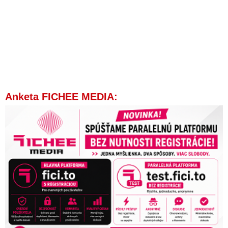
Dolinkovej rezort zdravotníctva spúšťa očkovanie novou
vakcínou proti Covid-19
Celosvetová vedecká štúdia Global Vaccine Data Network
potvrdila, že takmer všetky variácie vakcíny proti koronavírusu
viedli k srdcovým problémom a k pandémii srdcových zlyhaní
po celej planéte
VIDEO: “Vedec” Čekan zo správnej rady Sorosovej nadácie
sa počas covidizmu vytešoval, že odporcovia vakcín budú
Anketa FICHEE MEDIA:
dávaní „dole“ z internetu a z bežného života a nútení budú
chodiť v rúškach a na testy, ktoré jeho firma vyrába. Teraz
prosí ľudí o pomoc a dištancuje sa od svojich výrokov
výkladom, že to tak nemyslel. „Ja som Slovákom a Slovákom
neprial nič zlé. Nikdy som nebol CIA agent. V USA som nikdy
nepracoval v žiadnom virologickom laboratóriu. Nikdy som
nedostal z USA žiadne milióny a ani som nezarobil na
pandémii, a ani som nerobil experimenty na ľuďoch,“ bráni sa
VIDEO: Na co vlastně zemřel ruský opoziční politik Alexej
Navalnyj? Podívejte se, co nachází patologové v tělech
zemřelých na syndrom náhlé smrti poslední 3 roky. Patologové
vytahují z cév a tepen obrovské chuchvalce proteinových