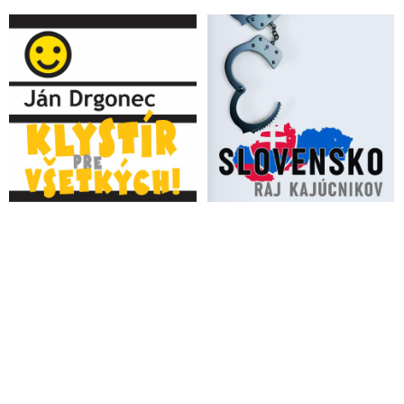
VIDEO: Onkológ a hematológ MUDr. Lakota prehovoril o
vyšetrovacej komisii zameranej na zločiny spáchané počas
Doby covidovej, o náhlom rozšírení turborakoviny po
očkovaniach anticovidovou injekciou, biznise ohľadne liečenia
a prenasladovaní za odborné názory
Americké CDC našlo důkazy, že vakcíny proti covidu-19
způsobily úmrtí
VIDEO: Totalitné a normalizačné praktiky spred roku 1989
vrátili našu spoločnosť desiatky rokov naspäť. Cenzúra a zákaz
slobodného vedeckého bádania fičia na plný plyn. Český
farmakológ, imunológ a vakcinológ profesor Turánek bol po
svojej prednáške na pôde českého parlamentu na tému
negatívnych účinkoch anticovidových injekcií a po mozgovej
porážke vyhodený za dramatických okolností z práce
Úmrtnosť ľudí zaočkovaných anticovidovými injekciami je 2-
krát vyššia ako tých, ktorí si nepichli vakcínu proti Covid-19,
vyplýva zo štúdia vedcov z Ohio State University
Vakcíny proti Covid-19 mohli prispieť k nadmernému počtu
úmrtí, uvádza najnovšia štúdia BMJ Public Health. Vedci
vyzvali dôkladne preskúmať ich vedľajšie účinky aj súvislosť s