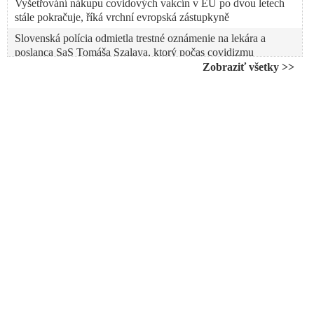
Vyšetřování nákupu covidových vakcín v EU po dvou letech
stále pokračuje, říká vrchní evropská zástupkyně
Slovenská polícia odmietla trestné oznámenie na lekára a
poslanca SaS Tomáša Szalaya, ktorý počas covidizmu
organizoval na štadióne hromadné očkovanie
Zobraziť všetky >>
experimentálnymi smrtiacimi anticovidovými injekciami a
ohrozoval v nepriaznivom počasí zdravie ľudí
VIDEO: Přelomový covidový rozsudek v Česku: Vůbec první
odškodnění za újmu po očkování proti Covidu-19 přiznal
Městský soud v Praze
VIDEO: Generálny prokurátor Žilinka sa ohradil voči
vyjadreniam šéfa Úradu vlády SR, ktorý v InfoVojne hovoril o
potrebe objasniť občanom Slovenska zločiny spáchané počas
covidizmu, tak ako to sľubovali pred voľbami. „Slovenská
spoločnosť potrebuje poznať výsledky po rozvrate právneho
štátu z obdobia COVIDu, nie bicyklové trasy a celoročného
doťahovania s podriadeným Lipšicom,“ zastal sa Juraja Gedru
europoslanec Erik Kaliňák
VIDEO: Vakcinológ a epidemiológ prof. MUDr. Beran vyzval
ministerstvo zdravotnictví ČR k ukončení doporučení očkování
dětí proti Covidu-19. Vědci došli ke zjištění, že děti očkované