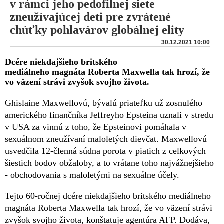
v rámci jeho pedofilnej siete
zneužívajúcej deti pre zvrátené
chúťky pohlavárov globálnej elity
30.12.2021 10:00
Dcére niekdajšieho britského
mediálneho magnáta Roberta Maxwella tak hrozí, že
vo väzení strávi zvyšok svojho života.
Ghislaine Maxwellovú, bývalú priateľku už zosnulého
amerického finančníka Jeffreyho Epsteina uznali v stredu
v USA za vinnú z toho, že Epsteinovi pomáhala v
sexuálnom zneužívaní maloletých dievčat. Maxwellovú
usvedčila 12-členná súdna porota v piatich z celkových
šiestich bodov obžaloby, a to vrátane toho najvážnejšieho
- obchodovania s maloletými na sexuálne účely.
Tejto 60-ročnej dcére niekdajšieho britského mediálneho
magnáta Roberta Maxwella tak hrozí, že vo väzení strávi
zvyšok svojho života, konštatuje agentúra AFP. Dodáva,