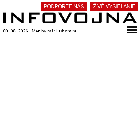
PODPORTE NÁS
ŽIVÉ VYSIELANIE
09. 08. 2026
|
Meniny má:
Ľubomíra