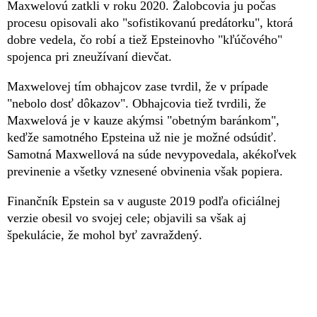
Maxwelovú zatkli v roku 2020. Žalobcovia ju počas
procesu opisovali ako "sofistikovanú predátorku", ktorá
dobre vedela, čo robí a tiež Epsteinovho "kľúčového"
spojenca pri zneužívaní dievčat.
Maxwelovej tím obhajcov zase tvrdil, že v prípade
"nebolo dosť dôkazov". Obhajcovia tiež tvrdili, že
Maxwelová je v kauze akýmsi "obetným baránkom",
keďže samotného Epsteina už nie je možné odsúdiť.
Samotná Maxwellová na súde nevypovedala, akékoľvek
previnenie a všetky vznesené obvinenia však popiera.
Finančník Epstein sa v auguste 2019 podľa oficiálnej
verzie obesil vo svojej cele; objavili sa však aj
špekulácie, že mohol byť zavraždený.