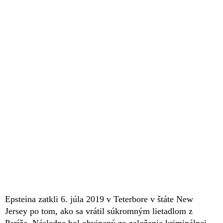
Epsteina zatkli 6. júla 2019 v Teterbore v štáte New
Jersey po tom, ako sa vrátil súkromným lietadlom z
Paríža. Následne bol obvinený zo založenia kriminálnej