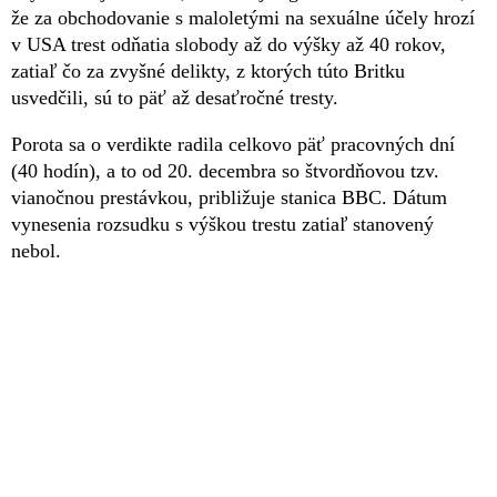
že za obchodovanie s maloletými na sexuálne účely hrozí
v USA trest odňatia slobody až do výšky až 40 rokov,
zatiaľ čo za zvyšné delikty, z ktorých túto Britku
usvedčili, sú to päť až desaťročné tresty.
Porota sa o verdikte radila celkovo päť pracovných dní
(40 hodín), a to od 20. decembra so štvordňovou tzv.
vianočnou prestávkou, približuje stanica BBC. Dátum
vynesenia rozsudku s výškou trestu zatiaľ stanovený
nebol.