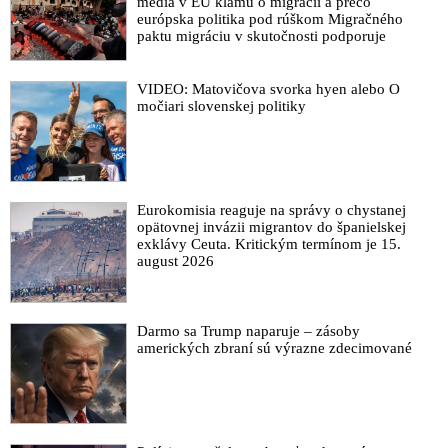
médiá v EÚ klamú o migrácii a prečo
Šéf NAKA Zurian: Makó je jeden z najväčších zločincov.
európska politika pod rúškom Migračného
paktu migráciu v skutočnosti podporuje
Krajniak aj Kali žiadali Lučanského, aby kajúcnika Paksiho
nevyhodil kvôli Danovi
Keď unikajú výpovede takej pľuhy, akou je plukovník Beňa,
VIDEO: Matovičova svorka hyen alebo O
močiari slovenskej politiky
treba sa mať na pozore
Fico o šokujúcom rozhodnutí sudkyne Záleskej, jej tlaku na
šéfa špeciálneho súdu Hrubalu a dôkaze ako Kolíková klame
Generálny prokurátor Žilinka podal disciplinárny návrh na
Lipšicovho námestníka Kysela
Eurokomisia reaguje na správy o chystanej
opätovnej invázii migrantov do španielskej
VIDEO: Nález Ústavného súdu zahanbuje konanie
exklávy Ceuta. Kritickým termínom je 15.
Špecializovaného aj Najvyššieho súdu, reaguje Fico na verdikt
august 2026
v prospech väzneného advokáta
VIDEO: Lipšica rázne stopla moderátorka Kolíková, keď chcel
hovoriť o podmienkach v kolúznej väzbe
Darmo sa Trump naparuje – zásoby
amerických zbraní sú výrazne zdecimované
VIDEO: Kollár sa ostro pustil do Kolíkovej pre kolúznu
väzbu, ktorá sa podľa neho nadužíva vo forme trestu
Ústavný súd nariadil Najvyššiemu súdu okamžite prepustiť z
väzby na slobodu advokáta Martina Ribára, ktorému bolo