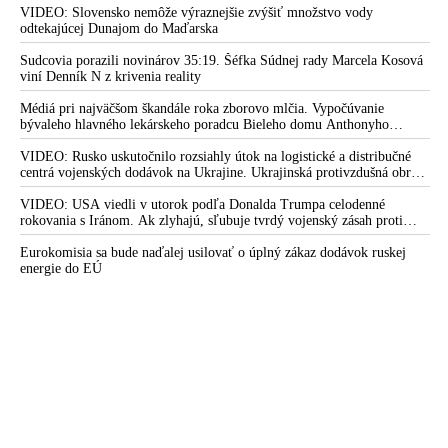
Kolíkovej reforma je v rozpore s princípom Európskeho
Zelenskyj medzitým v Kyjeve naliehal na zhromaždených diplomatov,
VIDEO: Slovensko nemôže výraznejšie zvýšiť množstvo vody
Dohovoru o základných ľudských právach a slobodách
aby vo svete zháňali energie pre Ukrajinu na zimu. Putin vraj bude
odtekajúcej Dunajom do Maďarska
mobilizovať a vojna sa do zimy pravdepodobne neskončí
Fico kritizuje Kolíkovej reformu súdnictva. Harabin tvrdí, že
Sudcovia porazili novinárov 35:19. Šéfka Súdnej rady Marcela Kosová
viní Denník N z krivenia reality
práve jeho vláda bola vládou mimovládok prepojených na
Sorosa
Médiá pri najväčšom škandále roka zborovo mlčia. Vypočúvanie
bývaleho hlavného lekárskeho poradcu Bieleho domu Anthonyho
Matovičov valec schválil veľkú reformu ústavy, ktorá
Fauciho pred výborom amerického Senátu väčšina médií ignorovala
odstránila všetky brzdy a protiváhy. Vláda odstavila Ústavný
VIDEO: Rusko uskutočnilo rozsiahly útok na logistické a distribučné
súd na vedľajšiu koľaj
centrá vojenských dodávok na Ukrajine. Ukrajinská protivzdušná obrana
nedokázala počas ničivého nočného útoku na Kyjev a jeho okolie
Sudkyňa o Kolíkovej reforme: My sa necítime ohrození,
zachytiť ani jednu ruskú raketu
VIDEO: USA viedli v utorok podľa Donalda Trumpa celodenné
ohrozený je právny štát
rokovania s Iránom. Ak zlyhajú, sľubuje tvrdý vojenský zásah proti
Teheránu
Drgonec o Kolíkovej reforme: Príležitosť na nové frázy a staré
Eurokomisia sa bude naďalej usilovať o úplný zákaz dodávok ruskej
kecy
energie do EÚ
Kolíková: Ústavný súd nemá čo vysvetľovať, čo je Ústava
Združenie sudcov Slovenska označilo vládnu reformu
súdnictva za politicky účelovú
Politické ovládnutie prokuratúry a súdnictva? PS/Spolu chce
po voľbách urýchlene zvoliť nového šéfa prokuratúry
Očista či ovládnutie súdnictva?