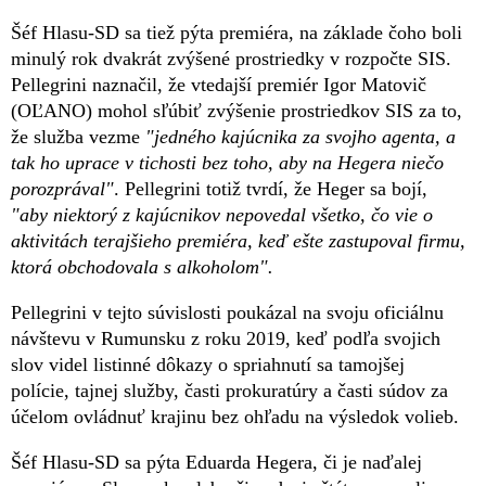
Šéf Hlasu-SD sa tiež pýta premiéra, na základe čoho boli
minulý rok dvakrát zvýšené prostriedky v rozpočte SIS.
Pellegrini naznačil, že vtedajší premiér Igor Matovič
(OĽANO) mohol sľúbiť zvýšenie prostriedkov SIS za to,
že služba vezme
"jedného kajúcnika za svojho agenta, a
tak ho uprace v tichosti bez toho, aby na Hegera niečo
porozprával"
. Pellegrini totiž tvrdí, že Heger sa bojí,
"aby niektorý z kajúcnikov nepovedal všetko, čo vie o
aktivitách terajšieho premiéra, keď ešte zastupoval firmu,
ktorá obchodovala s alkoholom".
Pellegrini v tejto súvislosti poukázal na svoju oficiálnu
návštevu v Rumunsku z roku 2019, keď podľa svojich
slov videl listinné dôkazy o spriahnutí sa tamojšej
polície, tajnej služby, časti prokuratúry a časti súdov za
účelom ovládnuť krajinu bez ohľadu na výsledok volieb.
Šéf Hlasu-SD sa pýta Eduarda Hegera, či je naďalej