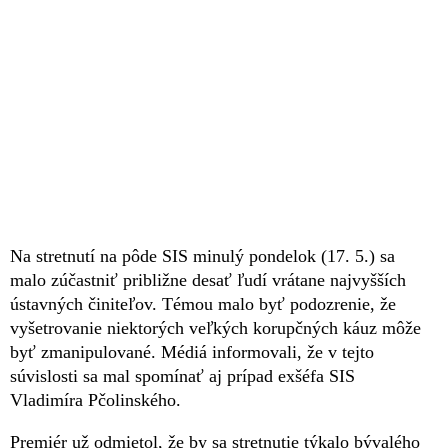
Na stretnutí na pôde SIS minulý pondelok (17. 5.) sa
malo zúčastniť približne desať ľudí vrátane najvyšších
ústavných činiteľov. Témou malo byť podozrenie, že
vyšetrovanie niektorých veľkých korupčných káuz môže
byť zmanipulované. Médiá informovali, že v tejto
súvislosti sa mal spomínať aj prípad exšéfa SIS
Vladimíra Pčolinského.
Premiér už odmietol, že by sa stretnutie týkalo bývalého