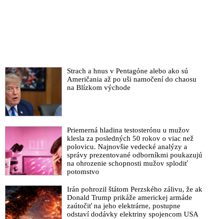
VIDEO: Jankovská sa psychicky zrútila. Najvyšší súd ju
prepustil na slobodu, ale NAKA ju opäť zadržala
VIDEO: Ďalšia smrť vo väzbe: Koronavírusu podľahol
obvinený advokát, ktorému nezabezpečili pľúcnu ventiláciu.
Fico hovorí o bezcitnej Kolíkovej a jej fašistických metódach
Marica Pirošíková: Európsky výbor na zabránenie mučenia
Strach a hnus v Pentagóne alebo ako sú
opakovane konštatoval zásadné nedostatky podmienok väzby
Američania až po uši namočení do chaosu
na Blízkom východe
Sudca, ktorý prepustil Jankovskú z väzby, vyčíta polícii a
prokuratúre úmyselné zdržiavanie prípadu
VIDEO: Matovič a spol. urobili z väzby mučiaci nástroj. Buď
sa poddáte a začnete udávať, alebo zhnite vo väzbe a kľudne
Priemerná hladina testosterónu u mužov
sa aj obeste, reaguje Fico na Jankovskej pokus o samovraždu
klesla za posledných 50 rokov o viac než
polovicu. Najnovšie vedecké analýzy a
Monika Jankovská sa vo väzbe zo zúfalstva pokúsila o
správy prezentované odborníkmi poukazujú
samovraždu
na ohrozenie schopnosti mužov splodiť
potomstvo
Pokus o samovraždu? Bývalá sudkyňa Jankovská sa vo väzbe
priotrávila liekmi!
Irán pohrozil štátom Perzského zálivu, že ak
Donald Trump prikáže americkej armáde
Jankovská: Právnik TV Markíza, siskári a ľudia z americkej
zaútočiť na jeho elektrárne, postupne
ambasády vyvíjali tlak na ministra spravodlivosti v kauze
odstaví dodávky elektriny spojencom USA