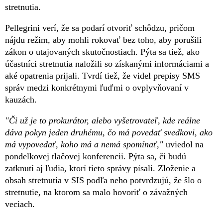
stretnutia.
Pellegrini verí, že sa podarí otvoriť schôdzu, pričom
nájdu režim, aby mohli rokovať bez toho, aby porušili
zákon o utajovaných skutočnostiach. Pýta sa tiež, ako
účastníci stretnutia naložili so získanými informáciami a
aké opatrenia prijali. Tvrdí tiež, že videl prepisy SMS
správ medzi konkrétnymi ľuďmi o ovplyvňovaní v
kauzách.
"Či už je to prokurátor, alebo vyšetrovateľ, kde reálne
dáva pokyn jeden druhému, čo má povedať svedkovi, ako
má vypovedať, koho má a nemá spomínať,"
uviedol na
pondelkovej tlačovej konferencii. Pýta sa, či budú
zatknutí aj ľudia, ktorí tieto správy písali. Zloženie a
obsah stretnutia v SIS podľa neho potvrdzujú, že šlo o
stretnutie, na ktorom sa malo hovoriť o závažných
veciach.