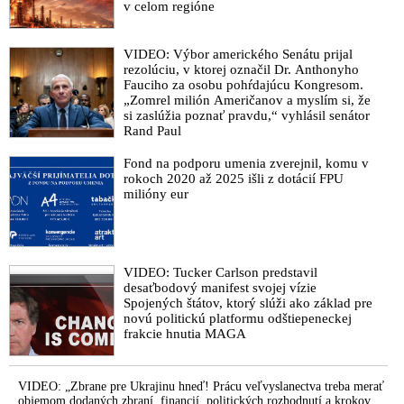
Kočnerove zmenky
v celom regióne
Česká únia obhajcov o likvidácii právneho štátu na Slovensku:
Vláda svojou rétorikou pripomína totalitné režimy
VIDEO: Výbor amerického Senátu prijal
rezolúciu, v ktorej označil Dr. Anthonyho
Kolíkovej reforma súdnej mapy ochromí fungovanie celého
Fauciho za osobu pohŕdajúcu Kongresom.
systému, varujú advokáti
„Zomrel milión Američanov a myslím si, že
si zaslúžia poznať pravdu,“ vyhlásil senátor
Výzva slovenských právnikov proti sústavnému porušovaniu
Rand Paul
princípov právneho štátu v Slovenskej republike
Fond na podporu umenia zverejnil, komu v
Takmer 300 sudcov a advokátov sa ohradilo voči vyjadreniam
rokoch 2020 až 2025 išli z dotácií FPU
Kolíkovej, hovoria o znevažovaní. Ministerka svojim
milióny eur
prístupom potvrdila potrebu obrátiť sa na európske inštitúcie
Ze slovenské protikorupční vichřice si příklad neberme.
Slovensko disponuje v boji s korupcí drakonickou legislativou,
říká viceprezident Unie obhájců ČR
VIDEO: Tucker Carlson predstavil
desaťbodový manifest svojej vízie
Šéf advokátskej komory: Výkon väzby sa nemôže
Spojených štátov, ktorý slúži ako základ pre
podriaďovať nefunkčnosti vyšetrovania
novú politickú platformu odštiepeneckej
frakcie hnutia MAGA
Špinavé majetky kajúcnikov: Vypovedajú proti kolegom a
domy si stále užívajú
Sudcovia a advokáti upozorňujú na nezákonnosti páchané na
VIDEO: „Zbrane pre Ukrajinu hneď! Prácu veľvyslanectva treba merať
Slovensku aj na masívne zásahy do ľudských práv vďaka
objemom dodaných zbraní, financií, politických rozhodnutí a krokov