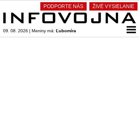
PODPORTE NÁS
ŽIVÉ VYSIELANIE
09. 08. 2026
|
Meniny má:
Ľubomíra