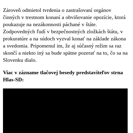
Zároveň odmietol tvrdenia o zastrašovaní orgánov
činných v trestnom konaní a obviňovanie opozície, ktorá
poukazuje na nezákonnosti páchané v štáte.
Zodpovedných ľudí v bezpečnostných zložkách štátu, v
prokuratúre a na súdoch vyzval konať na základe zákona
a svedomia. Pripomenul im, že aj súčasný režim sa raz
skončí a niekto iný sa bude spätne pozerať na to, čo sa na
Slovenku dialo.
Viac v zázname tlačovej besedy predstaviteľov strna
Hlas-SD: