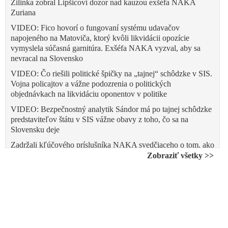
Žilinka zobral Lipšicovi dozor nad kauzou exšéfa NAKA
Zuriana
VIDEO: Fico hovorí o fungovaní systému udavačov
napojeného na Matoviča, ktorý kvôli likvidácii opozície
vymyslela súčasná garnitúra. Exšéfa NAKA vyzval, aby sa
nevracal na Slovensko
VIDEO: Čo riešili politické špičky na „tajnej“ schôdzke v SIS.
Vojna policajtov a vážne podozrenia o politických
objednávkach na likvidáciu oponentov v politike
VIDEO: Bezpečnostný analytik Sándor má po tajnej schôdzke
predstaviteľov štátu v SIS vážne obavy z toho, čo sa na
Slovensku deje
Zadržali kľúčového príslušníka NAKA svedčiaceho o tom, ako
samotní vyšetrovovatelia manipulujú výpovede kajúcnikov
Zobraziť všetky >>
Beňa podľa Zuriana tvrdil, že terajší kajúcnik Makó mal
vydierať Hegera a Matovič vraj sľúbil navýšiť rozpočet SIS o
20 miliónov eur, ak ho tajní zoberú do služby
VIDEO: Tajné stretnutie v SIS, manipulovanie vyšetrovania
citlivých káuz a politicky motivované stíhania ľudí. Smer-SD
hovorí o rozklade štátu a žiada zvolať mimoriadnu schôdzu