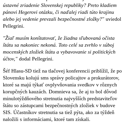
ústavné zriadenie Slovenskej republiky? Preto kladiem
pánovi Hegerovi otázku, či naďalej riadi túto krajinu
alebo jej vedenie prevzali bezpečnostné zložky?"
uviedol
Pellegrini.
"Žiaľ musím konštatovať, že žiadna sľubovaná očista
štátu sa nakoniec nekoná. Toto celé sa zvrhlo v súboj
mocenských zložiek štátu a vybavovanie si politických
účtov,"
dodal Pellegrini.
Šéf Hlasu-SD tiež na tlačovej konferencii priblížil, že po
Slovensku kolujú sms správy policajtov a prokurátorov,
ktoré sa majú týkať ovplyvňovania svedkov v rôznych
korupčných kauzách. Domnieva sa, že aj to bol dôvod
minulotýždňového stretnutia najvyšších predstaviteľov
štátu so zástupcami bezpečnostných zložiek v budove
SIS. Účastníkov stretnutia sa tiež pýta, ako za týždeň
naložili s informáciami, ktoré tam získali.