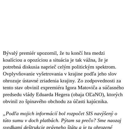
Bývalý premiér upozornil, že tu končí hra medzi
koalíciou a opozíciou a situácia je tak vážna, že je
potrebná diskusia naprieč celým politickým spektrom.
Ovplyvňovanie vyšetrovania v krajine podľa jeho slov
ohrozuje ústavné zriadenia krajiny. Zo zodpovednosti za
tento stav obvinil expremiéra Igora Matoviča a súčasného
predsedu vlády Eduarda Hegera (obaja OĽaNO), ktorých
obvinil zo špinavého obchodu za účasti kajúcnika.
„Podľa mojich informácií bol rozpočet SIS navýšený o
túto sumu v doch platbách. Pýtam sa prečo? Sme naozaj
svedkami deštrukcie právneho štátu a je tu ohrozené