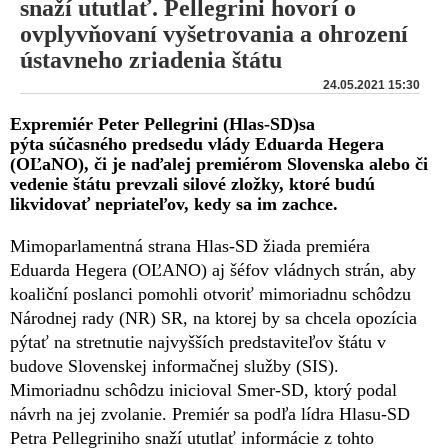
snaží ututlať. Pellegrini hovorí o
ovplyvňovaní vyšetrovania a ohrození
ústavneho zriadenia štátu
24.05.2021 15:30
Expremiér Peter Pellegrini (Hlas-SD)sa
pýta súčasného predsedu vlády Eduarda Hegera
(OĽaNO), či je naďalej premiérom Slovenska alebo či
vedenie štátu prevzali silové zložky, ktoré budú
likvidovať nepriateľov, kedy sa im zachce.
Mimoparlamentná strana Hlas-SD žiada premiéra
Eduarda Hegera (OĽANO) aj šéfov vládnych strán, aby
koaliční poslanci pomohli otvoriť mimoriadnu schôdzu
Národnej rady (NR) SR, na ktorej by sa chcela opozícia
pýtať na stretnutie najvyšších predstaviteľov štátu v
budove Slovenskej informačnej služby (SIS).
Mimoriadnu schôdzu inicioval Smer-SD, ktorý podal
návrh na jej zvolanie. Premiér sa podľa lídra Hlasu-SD
Petra Pellegriniho snaží ututlať informácie z tohto