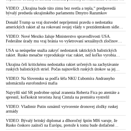
tlaku na nepriateľa,“ povedal Volodymyr Zelenskyj zhromaždeným
hybridným aktom Mikasovho úradu
ukrajinským diplomatom v Kyjeve. Donald Trump mu potom odkázal,
VIDEO: „Ukrajina bude túto zimu bez svetla a tepla,“ predpovedá
že USA Ukrajine nedodajú protiraketové systémy Patriot
bývalý predseda ukrajinského parlamentu Dmytro Razumkov
Mazák bagatelizuje protestný list sudcov, v ktorom šéfa Súdnej
rady obvinili zo znižovania dôvery občanov k súdnej moci
Donald Trump sa vraj dozvedel nepríjemnú pravdu o nedostatku
amerických rakiet až na rokovaní svojej vlády v prezidentskom sídle
Pán Mazák Odstúpte! Iba dôvera plagiátorských politikov na
Camp David v Marylande, a preto musel odložiť plánované útoky na
členstvo v Súdnej rade nestačí, vyzýva šéfa Súdnej rady
Irán. Prezident USA sa pre to údajne pohádal so šéfom Pentagónu, lebo
VIDEO: Nové Mexiko žaluje Ministerstvo spravodlivosti USA.
bratislavský sudca Branislav Harabin
bol presvedčený o opaku
Federálne úrady mu vraj bránia vo vyšetrovaní sexuálnych zločinov
organizátora pedofilnej siete Jeffreyho Epsteina. Ten mal nariadiť, aby
Prázdne slová, mizerné fakty a nekritickosť, reagoval šéf
dve dievčatá zo zahraničia, ktoré boli uškrtené počas drsného
USA sa neúspešne snažia zakryť nedostatok taktických balistických
Súdnej rady Mazák na list sudcov o masívnej deštrukcii
fetišistického sexu, pochovali v blízkosti jeho ranča v tomto americkom
rakiet. Rusko mesačne vyprodukuje viac rakiet, než koľko vyrobia
štáte
všetci producenti systémov Patriot dohromady
právneho štátu
Ukrajina čelí kritickému nedostatku rakiet určených na zachytávanie
Na Slovensku dochádza zo strany parlamentu a hlavne vlády k
ruských balistických striel. Počas najnovších ruských útokov sa jej
nepodarilo zostreliť ani jednu. Volodymyr Zelenskyj sa v zúfalstve snaží
masívnej deštrukcii právneho štátu, varuje 14 sudcov
prostredníctvom NATO zabezpečiť ich dodávky
VIDEO: Na Slovensku sa podľa šéfa NKÚ Ľubomíra Andrassyho
udomácnila eurofondová mafia
Sudcovia sa v otvorenom liste postavili proti Kolíkovej
reforme. Šéf Súdnej rady Mazák podľa nich znižuje u občanov
Najvyšší súd SR podrobne opísal zranenia Roberta Fica po atentáte a
dôveryhodnosť k súdom
spresnil, koľkokrát terorista Juraj Cintula na premiéra vystrelil
Fico žiada šéfa Špeciálneho súdu o vyvodenie právnej alebo
VIDEO: Vladimir Putin oznámil vytvorenie dronovej zložky ruskej
etickej zodpovednosti voči sudkyni Záleskej
armády
Fico o pôsobení organizovanej justično-mediálnej skupiny a
VIDEO: Bývalý britský diplomat a dlhoročný špión MI6 varuje, že
tandeme Tódová & sudkyňa Záleská
Rusko čoskoro zaútočí na Európu, pretože k tomu bude dotlačené
rovnako, ako bolo dotlačené k invázii na Ukrajinu v roku 2022.