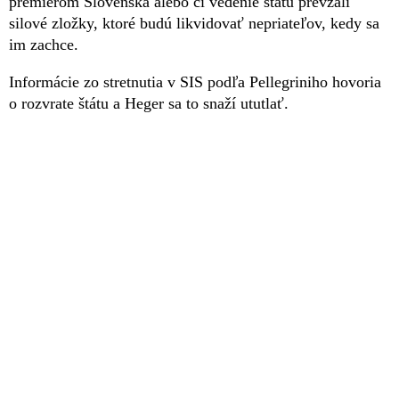
premiérom Slovenska alebo či vedenie štátu prevzali
silové zložky, ktoré budú likvidovať nepriateľov, kedy sa
im zachce.
Informácie zo stretnutia v SIS podľa Pellegriniho hovoria
o rozvrate štátu a Heger sa to snaží ututlať.