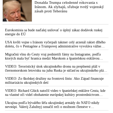
Donalda Trumpa celodenné rokovania s
Iránom. Ak zlyhajú, sľubuje tvrdý vojenský
zásah proti Teheránu
Eurokomisia sa bude naďalej usilovať o úplný zákaz dodávok ruskej
energie do EÚ
USA kvôli vojne s Iránom vyčerpali takmer celý arzenál rakiet dlhého
doletu, čo v Pentagóne a Trumpovej administratíve vyvoláva vážne
obavy o bojaschopnosť americkej armády v prípade vypuknutia
konfliktu s Čínou alebo Ruskom
Migračnú vlnu do Ceuty vraj podnietili fámy na Instagrame, podľa
ktorých mala byť hranica medzi Marokom a španielskou exklávou
otvorená
VIDEO: Teroristický útok ukrajinského dronu na preplnenú pláž v
čiernomorskom letovisku na juhu Ruska je súčasťou ukrajinského plánu,
ktorý kopíruje model Hitlerovej „totálnej vojny“ po porážke
Wehrmachtu pri Stalingrade. Útok v Kaspickom mori na iránsku loď
VIDEO: Zo školskej družiny na frontovú líniu: Ako Západ financuje
podľa predstaviteľov Iránu potvrdzuje, že Kyjev sa na pokyn svojich
militarizáciu ukrajinských detí
západných či izraelských sponzorov snaží zatiahnuť Európu a ďalšie
krajiny do širšieho vojnového konfliktu
VIDEO: Richard Glück natočil video v španielskej enkláve Ceuta, kde
na vlastné oči videl obohatenie európskej kultúry prostredníctvom
invázie migrantov. Takto by podľa neho vyzeralo Slovensko, keby mu
vládlo PS, Šimečka & spol.
Ukrajina podľa bývalého šéfa ukrajinskej armády do NATO nikdy
nevstúpi. Valerij Zalužnyj označil reči o možnom členstve v
Severoatlantickej aliancii za rozprávky