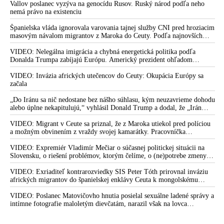
Vallov poslanec vyzýva na genocídu Rusov. Ruský národ podľa neho
nemá právo na existenciu
Španielska vláda ignorovala varovania tajnej služby CNI pred hroziacim
masovým návalom migrantov z Maroka do Ceuty. Podľa najnovších
správ preniklo do tejto španielskej exklávy na severe Afriky vyše 70-
tisíc migrantov
VIDEO: Nelegálna imigrácia a chybná energetická politika podľa
Donalda Trumpa zabíjajú Európu. Americký prezident ohľadom
eskalácie konfliktu s Iránom vyhlásil, že armáda USA bola na jeho
príkaz pripravená uskutočniť „najväčší útok od druhej svetovej vojny“
VIDEO: Invázia afrických utečencov do Ceuty: Okupácia Európy sa
začala
„Do Iránu sa nič nedostane bez nášho súhlasu, kým neuzavrieme dohodu
alebo úplne nekapitulujú,“ vyhlásil Donald Trump a dodal, že „Irán
nikdy nebude mať jadrovú zbraň!“
VIDEO: Migrant v Ceute sa priznal, že z Maroka utiekol pred políciou
a možným obvinením z vraždy svojej kamarátky. Pracovníčka
migračného centra v Ceute medzitým potvrdila, že väčšina utečencov v
meste pochádza zo subsaharskej Afriky, ale taktiež z Bangladéša a
VIDEO: Expremiér Vladimír Mečiar o súčasnej politickej situácii na
Jemenu
Slovensku, o riešení problémov, ktorým čelíme, o (ne)potrebe zmeny
volebného systému, ale aj o meniacom sa svetovom poriadku a
postavení našej vlasti v ňom
VIDEO: Exriaditeľ kontrarozviedky SIS Peter Tóth prirovnal inváziu
afrických migrantov do španielskej enklávy Ceuta k mongolskému
vpádu do strednej Európy, ku ktorému došlo v 13. storočí
VIDEO: Poslanec Matovičovho hnutia posielal sexuálne ladené správy a
intímne fotografie maloletým dievčatám, narazil však na lovca
pedofilov