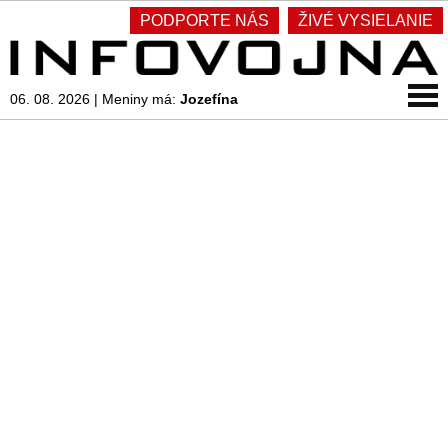
PODPORTE NÁS
ŽIVÉ VYSIELANIE
06. 08. 2026
|
Meniny má:
Jozefína