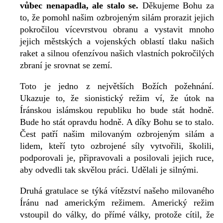
vůbec nenapadla, ale stalo se.
Děkujeme Bohu za
to, že pomohl našim ozbrojeným silám prorazit jejich
pokročilou vícevrstvou obranu a vystavit mnoho
jejich městských a vojenských oblastí tlaku našich
raket a silnou ofenzívou našich vlastních pokročilých
zbraní je srovnat se zemí.
Toto je jedno z největších Božích požehnání.
Ukazuje to, že sionistický režim ví, že útok na
Íránskou islámskou republiku ho bude stát hodně.
Bude ho stát opravdu hodně. A díky Bohu se to stalo.
Čest patří našim milovaným ozbrojeným silám a
lidem, kteří tyto ozbrojené síly vytvořili, školili,
podporovali je, připravovali a posilovali jejich ruce,
aby odvedli tak skvělou práci. Udělali je silnými.
Druhá gratulace se týká vítězství našeho milovaného
Íránu nad americkým režimem. Americký režim
vstoupil do války, do přímé války, protože cítil, že