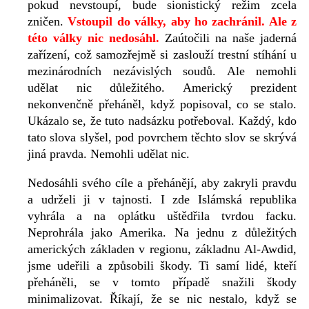
pokud nevstoupí, bude sionistický režim zcela
zničen.
Vstoupil do války, aby ho zachránil. Ale z
této války nic nedosáhl.
Zaútočili na naše jaderná
zařízení, což samozřejmě si zaslouží trestní stíhání u
mezinárodních nezávislých soudů. Ale nemohli
udělat nic důležitého. Americký prezident
nekonvenčně přeháněl, když popisoval, co se stalo.
Ukázalo se, že tuto nadsázku potřeboval. Každý, kdo
tato slova slyšel, pod povrchem těchto slov se skrývá
jiná pravda. Nemohli udělat nic.
Nedosáhli svého cíle a přehánějí, aby zakryli pravdu
a udrželi ji v tajnosti. I zde Islámská republika
vyhrála a na oplátku uštědřila tvrdou facku.
Neprohrála jako Amerika. Na jednu z důležitých
amerických základen v regionu, základnu Al-Awdid,
jsme udeřili a způsobili škody. Ti samí lidé, kteří
přeháněli, se v tomto případě snažili škody
minimalizovat. Říkají, že se nic nestalo, když se