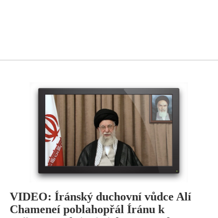
VIDEO: Íránský duchovní vůdce Alí
Chameneí poblahopřál Íránu k