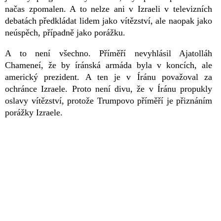
načas zpomalen. A to nelze ani v Izraeli v televizních
debatách předkládat lidem jako vítězství, ale naopak jako
neúspěch, případně jako porážku.
A to není všechno. Příměří nevyhlásil Ajatolláh
Chameneí, že by íránská armáda byla v koncích, ale
americký prezident. A ten je v Íránu považoval za
ochránce Izraele. Proto není divu, že v Íránu propukly
oslavy vítězství, protože Trumpovo příměří je přiznáním
porážky Izraele.