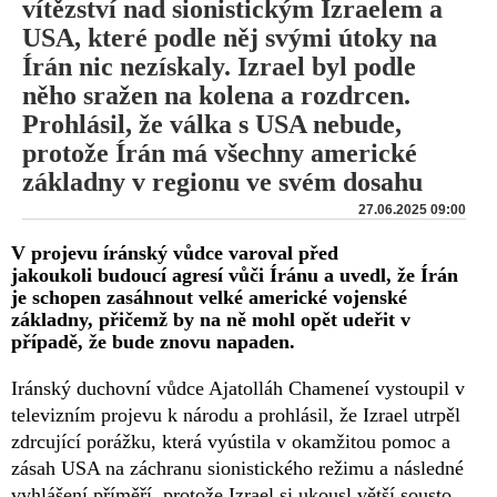
vítězství nad sionistickým Izraelem a
USA, které podle něj svými útoky na
Írán nic nezískaly. Izrael byl podle
něho sražen na kolena a rozdrcen.
Prohlásil, že válka s USA nebude,
protože Írán má všechny americké
základny v regionu ve svém dosahu
27.06.2025 09:00
V projevu íránský vůdce varoval před
jakoukoli budoucí agresí vůči Íránu a uvedl, že Írán
je schopen zasáhnout velké americké vojenské
základny, přičemž by na ně mohl opět udeřit v
případě, že bude znovu napaden.
Iránský duchovní vůdce Ajatolláh Chameneí vystoupil v
televizním projevu k národu a prohlásil, že Izrael utrpěl
zdrcující porážku, která vyústila v okamžitou pomoc a
zásah USA na záchranu sionistického režimu a následné
vyhlášení příměří, protože Izrael si ukousl větší sousto,