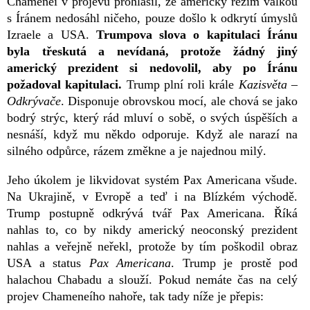
Chameneí v projevu prohlásil, že americký režim válkou
s Íránem nedosáhl ničeho, pouze došlo k odkrytí úmyslů
Izraele a USA.
Trumpova slova o kapitulaci Íránu
byla třeskutá a nevídaná, protože žádný jiný
americký prezident si nedovolil, aby po Íránu
požadoval kapitulaci.
Trump plní roli krále
Kazisvěta –
Odkrývače
. Disponuje obrovskou mocí, ale chová se jako
bodrý strýc, který rád mluví o sobě, o svých úspěších a
nesnáší, když mu někdo odporuje. Když ale narazí na
silného odpůrce, rázem změkne a je najednou milý.
Jeho úkolem je likvidovat systém Pax Americana všude.
Na Ukrajině, v Evropě a teď i na Blízkém východě.
Trump postupně odkrývá tvář Pax Americana. Říká
nahlas to, co by nikdy americký neoconský prezident
nahlas a veřejně neřekl, protože by tím poškodil obraz
USA a status
Pax Americana
. Trump je prostě pod
halachou Chabadu a slouží. Pokud nemáte čas na celý
projev Chameneího nahoře, tak tady níže je přepis: