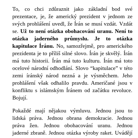
To, co chci zdůraznit jako základní bod své
prezentace, je, že americký prezident v jednom ze
svých prohlášení uvedl, že Írán se musí vzdát. Vzdát
se.
Už to není otázka obohacování uranu. Není to
otázka jaderného průmyslu. Je to otázka
kapitulace Íránu.
No, samozřejmě, pro amerického
prezidenta je to příliš silné slovo. Írán je skvělý. Írán
má tuto historii. Írán má tuto kulturu. Írán má toto
ocelové národní odhodlání. Slovo “kapitulace” v této
zemi íránský národ nezná a je výsměchem. Jeho
prohlášení však odhalilo pravdu. Američané jsou v
konfliktu s islámským Íránem od začátku revoluce.
Bojují.
Pokaždé mají nějakou výmluvu. Jednou jsou to
lidská práva. Jednou obrana demokracie. Jednou
práva žen. Jednou obohacování uranu. Jednou
jaderné zbraně. Jednou otázka výroby raket. Uvádějí