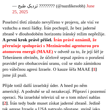
— نَزدیکِ صُبح ???????? (@nazdikesobh)
June
25, 2025
Poselství třetí zůstalo nevyřčeno v projevu, ale visí ve
vzduchu a mezi řádky. Írán pochopil, že bez jaderné
zbraně v dlouhodobém horizontu íránský režim nepřežije.
A první krok právě přišel.
Írán právě oznámil, že
přerušuje spolupráci s Mezinárodní agenturou pro
atomovou energii (MAAE)
v odvetě za to, že její šéf je
Teheránem obviněn, že účelově sepsal zprávu o porušení
pravidel pro obohacování uranu, což se stalo záminkou
pro válečnou agresi Izraele. O kauze šéfa MAAE
[
1
]
jsme již psali.
Přijde totiž další izraelský úder. A hned po něm
americký. A podruhé se už nezakecají. Připraví i pozemní
operaci. Na izraelské televizi už se o tom mluví nahlas
[
2
]
. Írán tedy bude muset získat jaderné zbraně. Jedině
tak agrese Izraele a USA natrvalo přestane, stejně jako