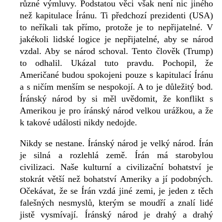
různé výmluvy. Podstatou věci však není nic jiného
než kapitulace Íránu. Ti předchozí prezidenti (USA)
to neříkali tak přímo, protože je to nepřijatelné. V
jakékoli lidské logice je nepřijatelné, aby se národ
vzdal. Aby se národ schoval. Tento člověk (Trump)
to odhalil. Ukázal tuto pravdu. Pochopil, že
Američané budou spokojeni pouze s kapitulací Íránu
a s ničím menším se nespokojí. A to je důležitý bod.
Íránský národ by si měl uvědomit, že konflikt s
Amerikou je pro íránský národ velkou urážkou, a že
k takové události nikdy nedojde.
Nikdy se nestane. Íránský národ je velký národ. Írán
je silná a rozlehlá země. Írán má starobylou
civilizaci. Naše kulturní a civilizační bohatství je
stokrát větší než bohatství Ameriky a jí podobných.
Očekávat, že se Írán vzdá jiné zemi, je jeden z těch
falešných nesmyslů, kterým se moudří a znalí lidé
jistě vysmívají. Íránský národ je drahý a drahý