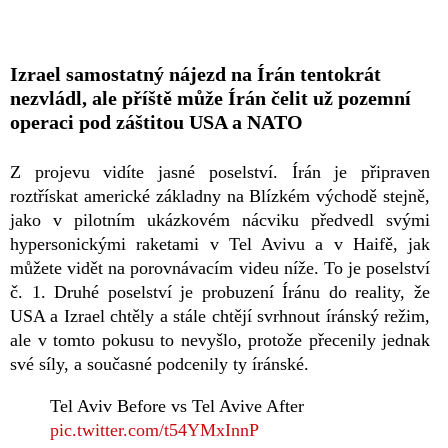
Izrael samostatný nájezd na Írán tentokrát
nezvládl, ale příště může Írán čelit už pozemní
operaci pod záštitou USA a NATO
Z projevu vidíte jasné poselství. Írán je připraven
roztřískat americké základny na Blízkém východě stejně,
jako v pilotním ukázkovém nácviku předvedl svými
hypersonickými raketami v Tel Avivu a v Haifě, jak
můžete vidět na porovnávacím videu níže. To je poselství
č. 1. Druhé poselství je probuzení Íránu do reality, že
USA a Izrael chtěly a stále chtějí svrhnout íránský režim,
ale v tomto pokusu to nevyšlo, protože přecenily jednak
své síly, a současné podcenily ty íránské.
Tel Aviv Before vs Tel Avive After
pic.twitter.com/t54YMxInnP