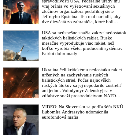
spravodlivosti USA. Federálne úrady mu
vraj bránia vo vyšetrovaní sexuálnych
zločinov organizátora pedofilnej siete
Jeffreyho Epsteina. Ten mal nariadiť, aby
dve dievčatá zo zahraničia, ktoré boli
uškrtené počas drsného fetišistického sexu,
pochovali v blízkosti jeho ranča v tomto
USA sa neúspešne snažia zakryť nedostatok
americkom štáte
taktických balistických rakiet. Rusko
mesačne vyprodukuje viac rakiet, než
koľko vyrobia všetci producenti systémov
Patriot dohromady
Ukrajina čelí kritickému nedostatku rakiet
určených na zachytávanie ruských
balistických striel. Počas najnovších
ruských útokov sa jej nepodarilo zostreliť
ani jednu. Volodymyr Zelenskyj sa v
zúfalstve snaží prostredníctvom NATO
zabezpečiť ich dodávky
VIDEO: Na Slovensku sa podľa šéfa NKÚ
Ľubomíra Andrassyho udomácnila
eurofondová mafia