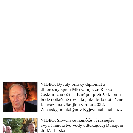
VIDEO: Bývalý britský diplomat a
dlhoročný špión MI6 varuje, že Rusko
čoskoro zaútočí na Európu, pretože k tomu
bude dotlačené rovnako, ako bolo dotlačené
k invázii na Ukrajinu v roku 2022.
Zelenskyj medzitým v Kyjeve naliehal na
zhromaždených diplomatov, aby vo svete
zháňali energie pre Ukrajinu na zimu. Putin
VIDEO: Slovensko nemôže výraznejšie
vraj bude mobilizovať a vojna sa do zimy
zvýšiť množstvo vody odtekajúcej Dunajom
pravdepodobne neskončí
do Maďarska