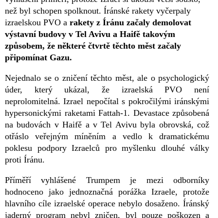
než byl schopen spolknout. Íránské rakety vyčerpaly
izraelskou PVO a
rakety z Íránu začaly demolovat
výstavní budovy v Tel Avivu a Haifě takovým
způsobem, že některé čtvrtě těchto měst začaly
připomínat Gazu.
Nejednalo se o zničení těchto měst, ale o psychologický
úder, který ukázal, že izraelská PVO není
neprolomitelná. Izrael nepočítal s pokročilými iránskými
hypersonickými raketami Fattah-1. Devastace způsobená
na budovách v Haifě a v Tel Avivu byla obrovská, což
otřáslo veřejným míněním a vedlo k dramatickému
poklesu podpory Izraelců pro myšlenku dlouhé války
proti Íránu.
Příměří vyhlášené Trumpem je mezi odborníky
hodnoceno jako jednoznačná porážka Izraele, protože
hlavního cíle izraelské operace nebylo dosaženo. Íránský
jaderný program nebyl zničen, byl pouze poškozen a