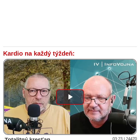
Kardio na každý týždeň:
Play
Video
Totalitný kresťan
03:23 | 24470