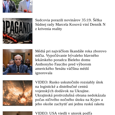
Sudcovia porazili novinárov 35:19. Šéfka
Súdnej rady Marcela Kosová viní Denník N
z krivenia reality
Médiá pri najväčšom škandále roka zborovo
mlčia. Vypočúvanie bývaleho hlavného
lekárskeho poradcu Bieleho domu
Anthonyho Fauciho pred výborom
amerického Senátu väčšina médií
ignorovala
VIDEO: Rusko uskutočnilo rozsiahly útok
na logistické a distribučné centrá
vojenských dodávok na Ukrajine.
Ukrajinská protivzdušná obrana nedokázala
počas ničivého nočného útoku na Kyjev a
jeho okolie zachytiť ani jednu ruskú raketu
VIDEO: USA viedli v utorok podľa