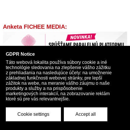
Anketa FICHEE MEDIA:
Ulož si tieto dve dôležité adresy
fici.to
a
test.fici.to