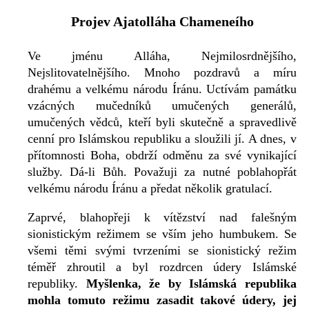
Projev Ajatolláha Chameneího
Ve jménu Alláha, Nejmilosrdnějšího,
Nejslitovatelnějšího. Mnoho pozdravů a ​​míru
drahému a velkému národu Íránu. Uctívám památku
vzácných mučedníků umučených generálů,
umučených vědců, kteří byli skutečně a spravedlivě
cenní pro Islámskou republiku a sloužili jí. A dnes, v
přítomnosti Boha, obdrží odměnu za své vynikající
služby. Dá-li Bůh. Považuji za nutné poblahopřát
velkému národu Íránu a předat několik gratulací.
Zaprvé, blahopřeji k vítězství nad falešným
sionistickým režimem se vším jeho humbukem. Se
všemi těmi svými tvrzeními se sionistický režim
téměř zhroutil a byl rozdrcen údery Islámské
republiky.
Myšlenka, že by Islámská republika
mohla tomuto režimu zasadit takové údery, jej