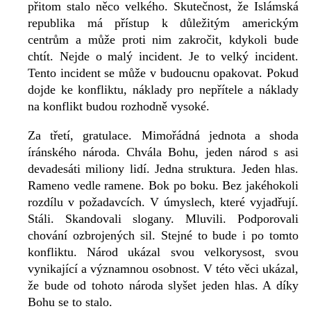
přitom stalo něco velkého. Skutečnost, že Islámská
republika má přístup k důležitým americkým
centrům a může proti nim zakročit, kdykoli bude
chtít. Nejde o malý incident. Je to velký incident.
Tento incident se může v budoucnu opakovat. Pokud
dojde ke konfliktu, náklady pro nepřítele a náklady
na konflikt budou rozhodně vysoké.
Za třetí, gratulace. Mimořádná jednota a shoda
íránského národa. Chvála Bohu, jeden národ s asi
devadesáti miliony lidí. Jedna struktura. Jeden hlas.
Rameno vedle ramene. Bok po boku. Bez jakéhokoli
rozdílu v požadavcích. V úmyslech, které vyjadřují.
Stáli. Skandovali slogany. Mluvili. Podporovali
chování ozbrojených sil. Stejné to bude i po tomto
konfliktu. Národ ukázal svou velkorysost, svou
vynikající a významnou osobnost. V této věci ukázal,
že bude od tohoto národa slyšet jeden hlas. A díky
Bohu se to stalo.