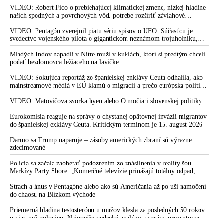
VIDEO: Robert Fico o prebiehajúcej klimatickej zmene, nízkej hladine
našich spodných a povrchových vôd, potrebe rozšíriť závlahové
systémy, ak si chceme zaistiť potravinovú bezpečnosť, dozvukoch
invázie afrických migrantov do Ceuty, zverejnenom rozhovore s
VIDEO: Pentagón zverejnil piatu sériu spisov o UFO. Súčasťou je
Vladimírom Mečiarom, ktorý podráždil progresívnych liberálov, ale aj
svedectvo vojenského pilota o gigantickom neznámom trojuholníku,
o klamstvách Sorosovho denníka SME brániaceho pedofilov
ktorý v roku 2002 zakrýval hviezdy nad Afganistanom. Podľa Dr.
Michaela Sallu piata várka kopíruje predošlé zverejnenia – neprináša nič
Mladých Indov napadli v Nitre muži v kuklách, ktorí si predtým chceli
zásadné a tému UFO robí nudnou
podať bezdomovca ležiaceho na lavičke
VIDEO: Šokujúca reportáž zo španielskej enklávy Ceuta odhalila, ako
mainstreamové médiá v EÚ klamú o migrácii a prečo európska politika
pod rúškom Migračného paktu migráciu v skutočnosti podporuje
VIDEO: Matovičova svorka hyen alebo O močiari slovenskej politiky
Eurokomisia reaguje na správy o chystanej opätovnej invázii migrantov
do španielskej exklávy Ceuta. Kritickým termínom je 15. august 2026
Darmo sa Trump naparuje – zásoby amerických zbraní sú výrazne
zdecimované
Polícia sa začala zaoberať podozrením zo znásilnenia v reality šou
Markízy Party Shore. „Komerčné televízie prinášajú totálny odpad,
mozgy ľudí zasypávajú hnojom,“ vyhlásil v reakcii exminister školstva
Juraj Draxler. „KDE SÚ protesty, výkriky či štrajky novinárov a
Strach a hnus v Pentagóne alebo ako sú Američania až po uši namočení
mediálnych pracovníkov?“ spýtal sa
do chaosu na Blízkom východe
Priemerná hladina testosterónu u mužov klesla za posledných 50 rokov
o viac než polovicu. Najnovšie vedecké analýzy a správy prezentované