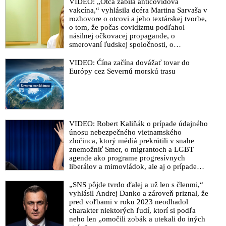
povrchu planéty a o tom, že súčasné
VIDEO: „Otca zabila anticovidová
extrémne počasie a sprevádzajúce
vakcína,“ vyhlásila dcéra Martina Sarvaša v
klimatické javy, katastrofy a prírodné
rozhovore o otcovi a jeho textárskej tvorbe,
zmeny na Zemi sú súčasťou galaktického
o tom, že počas covidizmu podľahol
cyklu a širšej planetárnej a geologickej
násilnej očkovacej propagande, o
transformácie
smerovaní ľudskej spoločnosti, o
neoddeliteľnosti materiálneho a
duchovného sveta, ale aj o tom, ako Maťo
VIDEO: Čína začína dovážať tovar do
Ďurinda začal svoje politické názory
Európy cez Severnú morskú trasu
prezentovať na koncertoch Tublatanky
VIDEO: Robert Kaliňák o prípade údajného
únosu nebezpečného vietnamského
zločinca, ktorý médiá prekrútili v snahe
znemožniť Smer, o migrantoch a LGBT
agende ako programe progresívnych
liberálov a mimovládok, ale aj o prípade
Daniela Bombica, ktorého súdia za vlastný
názor
„SNS pôjde tvrdo ďalej a už len s členmi,“
vyhlásil Andrej Danko a zároveň priznal, že
pred voľbami v roku 2023 neodhadol
charakter niektorých ľudí, ktorí si podľa
neho len „omočili zobák a utekali do iných