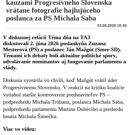
kauzami Progresívneho Slovenska
vrátane fotografie hajlujúceho
poslanca za PS Michala Saba
03.06.2026 10:30
V diskusnej relácii Téma dňa na TA3
diskutovali 2. júna 2026 poslankyňa Zuzana
Mesterová (PS) a poslanec Ján Mažgút (Smer-SD).
Témami ich debaty boli aktuálne politické spory,
odvolávanie nominantov aj fungovanie parlamentu a
vlády.
Diskusia vyostrila vo chvíli, keď Mažgút vrátil úder
Progresívnemu Slovensku. V reakcii na kritiku koalície
vytiahol staršie kontroverzie predstaviteľov PS –
podpredsedu Michala Trubana, poslanca Michala Saba,
podpredsedu parlamentu Martina Dubéciho a predsedu
hnutia Michala Šimečku.
Viac vo videu: