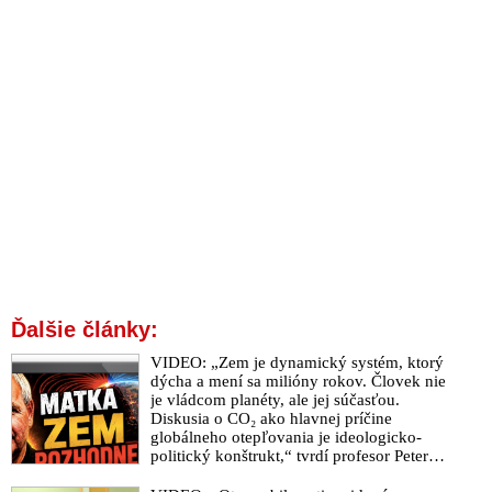
Ďalšie články:
VIDEO: „Zem je dynamický systém, ktorý
dýcha a mení sa milióny rokov. Človek nie
je vládcom planéty, ale jej súčasťou.
Diskusia o CO₂ ako hlavnej príčine
globálneho otepľovania je ideologicko-
politický konštrukt,“ tvrdí profesor Peter
Staněk v rozhovore o „terraformácii“