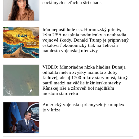
sociálnych sieťach a šíri chaos
Irán nepustí lode cez Hormuzský prieliv,
kým USA nesplnia podmienky a neuhradia
vojnové škody. Donald Trump je pripravený
eskalovať ekonomický tlak na Teherán
namiesto vojenskej ofenzívy
VIDEO: Mimoriadne nízka hladina Dunaja
odhalila nielen zvyšky mamuta z doby
ľadovej, ale aj 1700 rokov starý most, ktorý
patril medzi najväčšie inžinierske stavby
Rímskej ríše a zároveň bol najdlhším
mostom staroveku
Americký vojensko-priemyselný komplex
je v kríze