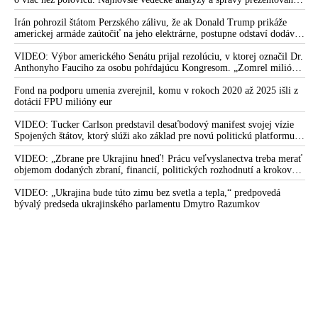
odborníkmi poukazujú na ohrozenie schopnosti mužov splodiť
potomstvo
Irán pohrozil štátom Perzského zálivu, že ak Donald Trump prikáže
americkej armáde zaútočiť na jeho elektrárne, postupne odstaví dodávky
elektriny spojencom USA v celom regióne
VIDEO: Výbor amerického Senátu prijal rezolúciu, v ktorej označil Dr.
Anthonyho Fauciho za osobu pohŕdajúcu Kongresom. „Zomrel milión
Američanov a myslím si, že si zaslúžia poznať pravdu,“ vyhlásil senátor
Rand Paul
Fond na podporu umenia zverejnil, komu v rokoch 2020 až 2025 išli z
dotácií FPU milióny eur
VIDEO: Tucker Carlson predstavil desaťbodový manifest svojej vízie
Spojených štátov, ktorý slúži ako základ pre novú politickú platformu
odštiepeneckej frakcie hnutia MAGA
VIDEO: „Zbrane pre Ukrajinu hneď! Prácu veľvyslanectva treba merať
objemom dodaných zbraní, financií, politických rozhodnutí a krokov
tlaku na nepriateľa,“ povedal Volodymyr Zelenskyj zhromaždeným
ukrajinským diplomatom v Kyjeve. Donald Trump mu potom odkázal,
VIDEO: „Ukrajina bude túto zimu bez svetla a tepla,“ predpovedá
že USA Ukrajine nedodajú protiraketové systémy Patriot
bývalý predseda ukrajinského parlamentu Dmytro Razumkov