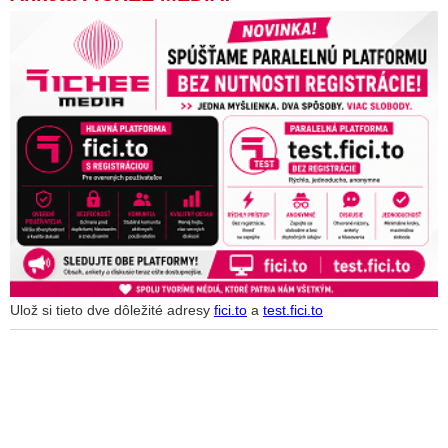
Ulož si tieto dve dôležité adresy
fici.to
a
test.fici.to