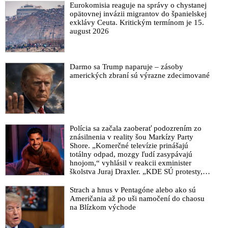
Eurokomisia reaguje na správy o chystanej
opätovnej invázii migrantov do španielskej
exklávy Ceuta. Kritickým termínom je 15.
august 2026
Darmo sa Trump naparuje – zásoby
amerických zbraní sú výrazne zdecimované
Polícia sa začala zaoberať podozrením zo
znásilnenia v reality šou Markízy Party
Shore. „Komerčné televízie prinášajú
totálny odpad, mozgy ľudí zasypávajú
hnojom,“ vyhlásil v reakcii exminister
školstva Juraj Draxler. „KDE SÚ protesty,
výkriky či štrajky novinárov a mediálnych
pracovníkov?“ spýtal sa
Strach a hnus v Pentagóne alebo ako sú
Američania až po uši namočení do chaosu
na Blízkom východe