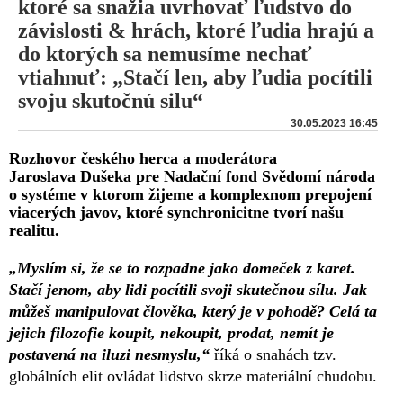
ktoré sa snažia uvrhovať ľudstvo do
závislosti & hrách, ktoré ľudia hrajú a
do ktorých sa nemusíme nechať
vtiahnuť: „Stačí len, aby ľudia pocítili
svoju skutočnú silu“
30.05.2023 16:45
Rozhovor českého herca a moderátora
Jaroslava Dušeka pre Nadační fond Svědomí národa
o systéme v ktorom žijeme a komplexnom prepojení
viacerých javov, ktoré synchronicitne tvorí našu
realitu.
„Myslím si, že se to rozpadne jako domeček z karet.
Stačí jenom, aby lidi pocítili svoji skutečnou sílu. Jak
můžeš manipulovat člověka, který je v pohodě? Celá ta
jejich filozofie koupit, nekoupit, prodat, nemít je
postavená na iluzi nesmyslu,“
říká o snahách tzv.
globálních elit ovládat lidstvo skrze materiální chudobu.