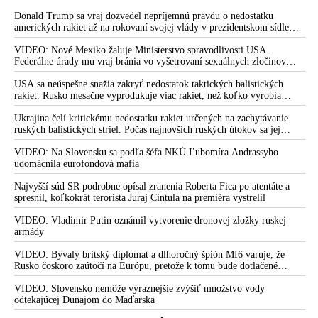
Donald Trump sa vraj dozvedel nepríjemnú pravdu o nedostatku
amerických rakiet až na rokovaní svojej vlády v prezidentskom sídle
Camp David v Marylande, a preto musel odložiť plánované útoky na
Irán. Prezident USA sa pre to údajne pohádal so šéfom Pentagónu, lebo
VIDEO: Nové Mexiko žaluje Ministerstvo spravodlivosti USA.
bol presvedčený o opaku
Federálne úrady mu vraj bránia vo vyšetrovaní sexuálnych zločinov
organizátora pedofilnej siete Jeffreyho Epsteina. Ten mal nariadiť, aby
dve dievčatá zo zahraničia, ktoré boli uškrtené počas drsného
USA sa neúspešne snažia zakryť nedostatok taktických balistických
fetišistického sexu, pochovali v blízkosti jeho ranča v tomto americkom
rakiet. Rusko mesačne vyprodukuje viac rakiet, než koľko vyrobia
štáte
všetci producenti systémov Patriot dohromady
Ukrajina čelí kritickému nedostatku rakiet určených na zachytávanie
ruských balistických striel. Počas najnovších ruských útokov sa jej
nepodarilo zostreliť ani jednu. Volodymyr Zelenskyj sa v zúfalstve snaží
prostredníctvom NATO zabezpečiť ich dodávky
VIDEO: Na Slovensku sa podľa šéfa NKÚ Ľubomíra Andrassyho
udomácnila eurofondová mafia
Najvyšší súd SR podrobne opísal zranenia Roberta Fica po atentáte a
spresnil, koľkokrát terorista Juraj Cintula na premiéra vystrelil
VIDEO: Vladimir Putin oznámil vytvorenie dronovej zložky ruskej
armády
VIDEO: Bývalý britský diplomat a dlhoročný špión MI6 varuje, že
Rusko čoskoro zaútočí na Európu, pretože k tomu bude dotlačené
rovnako, ako bolo dotlačené k invázii na Ukrajinu v roku 2022.
Zelenskyj medzitým v Kyjeve naliehal na zhromaždených diplomatov,
VIDEO: Slovensko nemôže výraznejšie zvýšiť množstvo vody
aby vo svete zháňali energie pre Ukrajinu na zimu. Putin vraj bude
odtekajúcej Dunajom do Maďarska
mobilizovať a vojna sa do zimy pravdepodobne neskončí