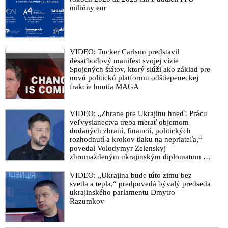
milióny eur
VIDEO: Tucker Carlson predstavil
desaťbodový manifest svojej vízie
Spojených štátov, ktorý slúži ako základ pre
novú politickú platformu odštiepeneckej
frakcie hnutia MAGA
VIDEO: „Zbrane pre Ukrajinu hneď! Prácu
veľvyslanectva treba merať objemom
dodaných zbraní, financií, politických
rozhodnutí a krokov tlaku na nepriateľa,“
povedal Volodymyr Zelenskyj
zhromaždeným ukrajinským diplomatom v
Kyjeve. Donald Trump mu potom odkázal,
že USA Ukrajine nedodajú protiraketové
VIDEO: „Ukrajina bude túto zimu bez
systémy Patriot
svetla a tepla,“ predpovedá bývalý predseda
ukrajinského parlamentu Dmytro
Razumkov