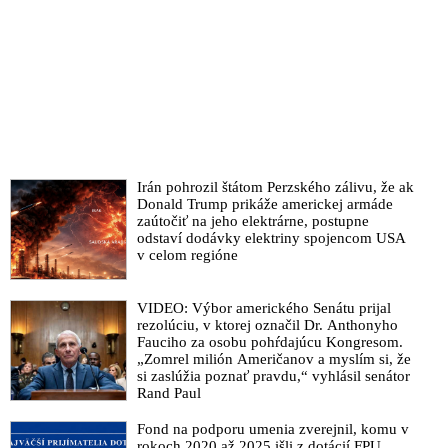
Irán pohrozil štátom Perzského zálivu, že ak
Donald Trump prikáže americkej armáde
zaútočiť na jeho elektrárne, postupne
odstaví dodávky elektriny spojencom USA
v celom regióne
VIDEO: Výbor amerického Senátu prijal
rezolúciu, v ktorej označil Dr. Anthonyho
Fauciho za osobu pohŕdajúcu Kongresom.
„Zomrel milión Američanov a myslím si, že
si zaslúžia poznať pravdu,“ vyhlásil senátor
Rand Paul
Fond na podporu umenia zverejnil, komu v
rokoch 2020 až 2025 išli z dotácií FPU