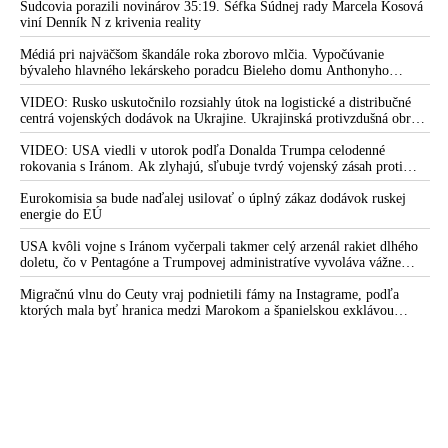
Sudcovia porazili novinárov 35:19. Šéfka Súdnej rady Marcela Kosová
viní Denník N z krivenia reality
Médiá pri najväčšom škandále roka zborovo mlčia. Vypočúvanie
bývaleho hlavného lekárskeho poradcu Bieleho domu Anthonyho
Fauciho pred výborom amerického Senátu väčšina médií ignorovala
VIDEO: Rusko uskutočnilo rozsiahly útok na logistické a distribučné
centrá vojenských dodávok na Ukrajine. Ukrajinská protivzdušná obrana
nedokázala počas ničivého nočného útoku na Kyjev a jeho okolie
zachytiť ani jednu ruskú raketu
VIDEO: USA viedli v utorok podľa Donalda Trumpa celodenné
rokovania s Iránom. Ak zlyhajú, sľubuje tvrdý vojenský zásah proti
Teheránu
Eurokomisia sa bude naďalej usilovať o úplný zákaz dodávok ruskej
energie do EÚ
USA kvôli vojne s Iránom vyčerpali takmer celý arzenál rakiet dlhého
doletu, čo v Pentagóne a Trumpovej administratíve vyvoláva vážne
obavy o bojaschopnosť americkej armády v prípade vypuknutia
konfliktu s Čínou alebo Ruskom
Migračnú vlnu do Ceuty vraj podnietili fámy na Instagrame, podľa
ktorých mala byť hranica medzi Marokom a španielskou exklávou
otvorená