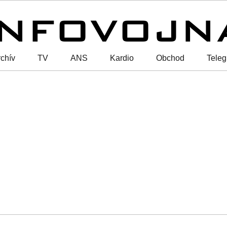
chív
TV
ANS
Kardio
Obchod
Tele