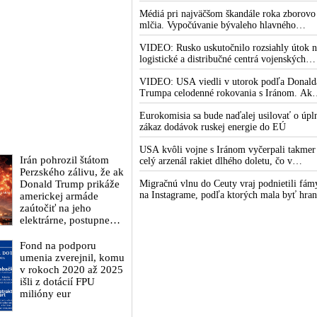
do zimy pravdepodobne neskončí
krivenia reality
Médiá pri najväčšom škandále roka zborovo
mlčia. Vypočúvanie bývaleho hlavného
lekárskeho poradcu Bieleho domu Anthony
Fauciho pred výborom amerického Senátu
VIDEO: Rusko uskutočnilo rozsiahly útok n
väčšina médií ignorovala
logistické a distribučné centrá vojenských
dodávok na Ukrajine. Ukrajinská protivzdu
obrana nedokázala počas ničivého nočného
VIDEO: USA viedli v utorok podľa Donald
útoku na Kyjev a jeho okolie zachytiť ani
Trumpa celodenné rokovania s Iránom. Ak
jednu ruskú raketu
zlyhajú, sľubuje tvrdý vojenský zásah proti
Teheránu
Eurokomisia sa bude naďalej usilovať o úpl
zákaz dodávok ruskej energie do EÚ
USA kvôli vojne s Iránom vyčerpali takmer
Irán pohrozil štátom
celý arzenál rakiet dlhého doletu, čo v
Perzského zálivu, že ak
Pentagóne a Trumpovej administratíve
Donald Trump prikáže
vyvoláva vážne obavy o bojaschopnosť
Migračnú vlnu do Ceuty vraj podnietili fám
americkej armády v prípade vypuknutia
na Instagrame, podľa ktorých mala byť hran
americkej armáde
konfliktu s Čínou alebo Ruskom
medzi Marokom a španielskou exklávou
zaútočiť na jeho
otvorená
elektrárne, postupne
odstaví dodávky
elektriny spojencom
Fond na podporu
USA v celom regióne
umenia zverejnil, komu
v rokoch 2020 až 2025
išli z dotácií FPU
milióny eur