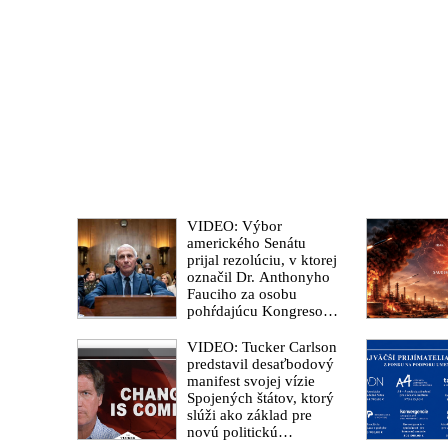
VIDEO: Výbor
amerického Senátu
prijal rezolúciu, v ktorej
označil Dr. Anthonyho
Fauciho za osobu
pohŕdajúcu Kongresom.
„Zomrel milión
Američanov a myslím
VIDEO: Tucker Carlson
si, že si zaslúžia poznať
predstavil desaťbodový
pravdu,“ vyhlásil
manifest svojej vízie
senátor Rand Paul
Spojených štátov, ktorý
slúži ako základ pre
novú politickú