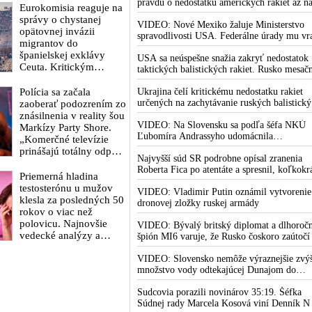
pravdu o nedostatku amerických rakiet až n
Eurokomisia reaguje na
rokovaní svojej vlády v prezidentskom sídle
správy o chystanej
Camp David v Marylande, a preto musel
VIDEO: Nové Mexiko žaluje Ministerstvo
opätovnej invázii
odložiť plánované útoky na Irán. Prezident
spravodlivosti USA. Federálne úrady mu vr
migrantov do
USA sa pre to údajne pohádal so šéfom
bránia vo vyšetrovaní sexuálnych zločinov
španielskej exklávy
Pentagónu, lebo bol presvedčený o opaku
organizátora pedofilnej siete Jeffreyho
USA sa neúspešne snažia zakryť nedostatok
Ceuta. Kritickým
Epsteina. Ten mal nariadiť, aby dve dievčat
taktických balistických rakiet. Rusko mesač
termínom je 15. august
zo zahraničia, ktoré boli uškrtené počas
vyprodukuje viac rakiet, než koľko vyrobia
2026
Polícia sa začala
drsného fetišistického sexu, pochovali v
všetci producenti systémov Patriot dohroma
Ukrajina čelí kritickému nedostatku rakiet
blízkosti jeho ranča v tomto americkom štát
určených na zachytávanie ruských balistick
zaoberať podozrením zo
striel. Počas najnovších ruských útokov sa je
znásilnenia v reality šou
nepodarilo zostreliť ani jednu. Volodymyr
VIDEO: Na Slovensku sa podľa šéfa NKÚ
Markízy Party Shore.
Zelenskyj sa v zúfalstve snaží prostredníct
Ľubomíra Andrassyho udomácnila
„Komerčné televízie
NATO zabezpečiť ich dodávky
eurofondová mafia
prinášajú totálny odpad,
Najvyšší súd SR podrobne opísal zranenia
mozgy ľudí zasypávajú
Roberta Fica po atentáte a spresnil, koľkokr
hnojom,“ vyhlásil v
Priemerná hladina
terorista Juraj Cintula na premiéra vystrelil
reakcii exminister
testosterónu u mužov
VIDEO: Vladimir Putin oznámil vytvorenie
školstva Juraj Draxler.
klesla za posledných 50
dronovej zložky ruskej armády
„KDE SÚ protesty,
rokov o viac než
výkriky či štrajky
polovicu. Najnovšie
VIDEO: Bývalý britský diplomat a dlhoroč
novinárov a mediálnych
vedecké analýzy a
špión MI6 varuje, že Rusko čoskoro zaútočí
pracovníkov?“ spýtal sa
správy prezentované
Európu, pretože k tomu bude dotlačené
odborníkmi poukazujú
rovnako, ako bolo dotlačené k invázii na
VIDEO: Slovensko nemôže výraznejšie zvýš
Ukrajinu v roku 2022. Zelenskyj medzitým 
množstvo vody odtekajúcej Dunajom do
na ohrozenie schopnosti
Kyjeve naliehal na zhromaždených diplomat
Maďarska
mužov splodiť
aby vo svete zháňali energie pre Ukrajinu n
Sudcovia porazili novinárov 35:19. Šéfka
potomstvo
zimu. Putin vraj bude mobilizovať a vojna s
Súdnej rady Marcela Kosová viní Denník N