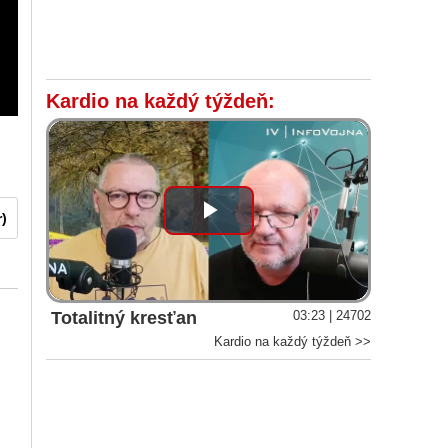
Kardio na každý týždeň:
r)
Play
Video
Totalitný kresťan
03:23 | 24702
Kardio na každý týždeň >>