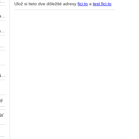
a
Ulož si tieto dve dôležité adresy
fici.to
a
test.fici.to
aj
á
ne
dy
e
ých
j
vom
át
ný
 na
iť
v
ov,
a
a
 z