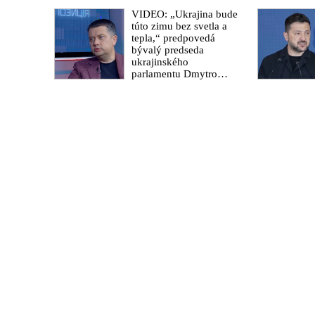
platformu
odštiepeneckej frakcie
VIDEO: „Ukrajina bude
hnutia MAGA
túto zimu bez svetla a
tepla,“ predpovedá
bývalý predseda
ukrajinského
parlamentu Dmytro
Razumkov