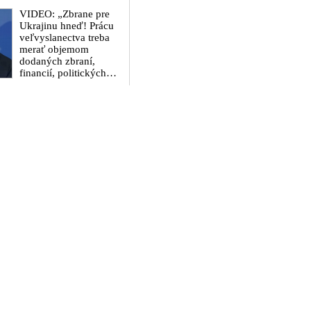
VIDEO: „Zbrane pre
Ukrajinu hneď! Prácu
veľvyslanectva treba
merať objemom
dodaných zbraní,
financií, politických
rozhodnutí a krokov
tlaku na nepriateľa,“
povedal Volodymyr
Zelenskyj
zhromaždeným
ukrajinským
diplomatom v Kyjeve.
Donald Trump mu
potom odkázal, že USA
Ukrajine nedodajú
protiraketové systémy
Patriot