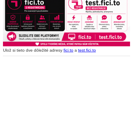
ktorí komunikovali o pláne rozvrátiť štát. Korporátne médiá
odmietajú ľudí informovať o fungovaní nebezpečnej
organizovanej skupiny v štáte
VIDEO: Suja oblial Matoviča v parlamente vodou: Ste človek,
ktorý vedie organizovanú zločineckú skupinu!
VIDEO: Uhrík a spol. podali trestné oznámenie na zločineckú
skupinu pôsobiacu v polícii, ktorá manipuluje vyšetrovanie
Ulož si tieto dve dôležité adresy
fici.to
a
test.fici.to
Skupina vyšetrovateľov NAKA, o ktorej sa správa SIS
zmieňuje ako o organizovanej skupine, hovorí o zastrašovaní a
útokom proti nim
VIDEO: Správa SIS hovorí o fungovaní skupiny, ktorá
využíva svoje mocenské postavenie na manipulovanie svedkov
a vyšetrovania medializovaných káuz, vyhlásil Pellegrini
Forisch: Na Slovensku prebieha mocenský boj a vzájomné
vydieranie. Štátne orgány na čele s Lipšicom riadia sabotáž
VIDEO: Lipšic aj s vládou chcú umlčať Pčolinského. Fico
žiada okamžité prepustenie z väzby všetkých ľudí, ktorých sa
stretnutie v SIS týkalo a oznámil podniknutie krokov voči
šéfovi špeciálnej prokuratúry