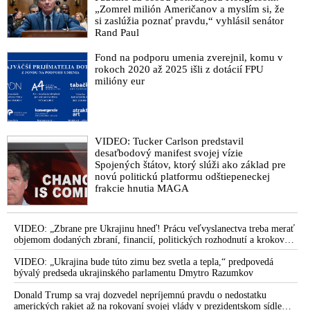
„Zomrel milión Američanov a myslím si, že
trestné konanie je zmanipulovaná fraška a komplot!“
si zaslúžia poznať pravdu,“ vyhlásil senátor
Falošný svedok Csaba Dömötör pred súdom priznal, že ho na
Rand Paul
krivú výpoveď naviedol Peter Petrov alias Tiger
Fond na podporu umenia zverejnil, komu v
Profesionálny kajúcnik Peter Petrov alias Tiger sa chváli, že
rokoch 2020 až 2025 išli z dotácií FPU
všetky výpovede zmanipuloval a zariadil. Súčasný režim s
milióny eur
pomocou podozrivých policajtov ho chráni
Peter Pčolinský reaguje na spolupáchateľov marenia
vyšetrovania kauzy manipulovanie trestných konaní: Mikulec
VIDEO: Tucker Carlson predstavil
nie je také neviniatko, ako sa tvári a Kovařík šíri nezmysly
desaťbodový manifest svojej vízie
Vyšetrovateľka Santusová išla po krku mafiánskej sieti, ktorá
Spojených štátov, ktorý slúži ako základ pre
novú politickú platformu odštiepeneckej
cez krivé výpovede kriminálnikov obviňovala nepohodlných
frakcie hnutia MAGA
ľudí … A teraz ide mafia po nej!
Vyšetrovateľka Santusová: Môj vyšetrovací tím sa dostal ďalej,
ako to „niekomu“ vyhovuje. Podozrivý operatívci NAKA z
VIDEO: „Zbrane pre Ukrajinu hneď! Prácu veľvyslanectva treba merať
kauzy Očistec sa snažia diskreditovať mňa aj mojich
objemom dodaných zbraní, financií, politických rozhodnutí a krokov
tlaku na nepriateľa,“ povedal Volodymyr Zelenskyj zhromaždeným
spolupracovníkov
ukrajinským diplomatom v Kyjeve. Donald Trump mu potom odkázal,
VIDEO: „Ukrajina bude túto zimu bez svetla a tepla,“ predpovedá
že USA Ukrajine nedodajú protiraketové systémy Patriot
bývalý predseda ukrajinského parlamentu Dmytro Razumkov
Pčolinský zverejnil list vyšetrovateľky Santusovej o
zarážajúcom konaní Mikulcom dočasne povereného šéfa
Donald Trump sa vraj dozvedel nepríjemnú pravdu o nedostatku
Úradu inšpekčnej služby, ktorý sa podieľal na marení
amerických rakiet až na rokovaní svojej vlády v prezidentskom sídle