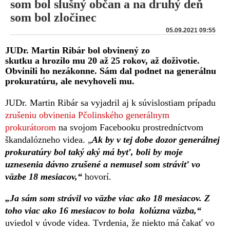
som bol slušný občan a na druhý deň
som bol zločinec
05.09.2021 09:55
JUDr. Martin Ribár bol obvinený zo
skutku a hrozilo mu 20 až 25 rokov, až doživotie.
Obvinili ho nezákonne. Sám dal podnet na generálnu
prokuratúru, ale nevyhoveli mu.
JUDr. Martin Ribár sa vyjadril aj k súvislostiam prípadu
zrušeniu obvinenia Pčolinského generálnym
prokurátorom
na svojom Facebooku prostredníctvom
škandalózneho videa. „
Ak by v tej dobe dozor generálnej
prokuratúry bol taký aký má byť, boli by moje
uznesenia dávno zrušené a nemusel som stráviť vo
väzbe 18 mesiacov,“
hovorí.
„Ja sám som strávil vo väzbe viac ako 18 mesiacov. Z
toho viac ako 16 mesiacov to bola kolúzna väzba,“
uviedol v úvode videa. Tvrdenia, že niekto má čakať vo