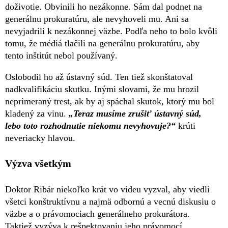
doživotie. Obvinili ho nezákonne. Sám dal podnet na
generálnu prokuratúru, ale nevyhoveli mu. Ani sa
nevyjadrili k nezákonnej väzbe. Podľa neho to bolo kvôli
tomu, že médiá tlačili na generálnu prokuratúru, aby
tento inštitút nebol používaný.
Oslobodil ho až ústavný súd. Ten tiež skonštatoval
nadkvalifikáciu skutku. Inými slovami, že mu hrozil
neprimeraný trest, ak by aj spáchal skutok, ktorý mu bol
kladený za vinu.
„Teraz musíme zrušiť ústavný súd,
lebo toto rozhodnutie niekomu nevyhovuje?“
krúti
neveriacky hlavou.
Výzva všetkým
Doktor Ribár niekoľko krát vo videu vyzval, aby viedli
všetci konštruktívnu a najmä odbornú a vecnú diskusiu o
väzbe a o právomociach generálneho prokurátora.
Taktiež vyzýva k rešpektovaniu jeho právomocí.