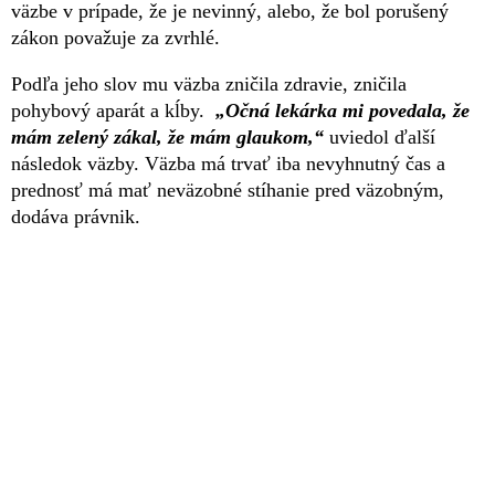
väzbe v prípade, že je nevinný, alebo, že bol porušený
zákon považuje za zvrhlé.
Podľa jeho slov mu väzba zničila zdravie, zničila
pohybový aparát a kĺby.
„Očná lekárka mi povedala, že
mám zelený zákal, že mám glaukom,“
uviedol ďalší
následok väzby. Väzba má trvať iba nevyhnutný čas a
prednosť má mať neväzobné stíhanie pred väzobným,
dodáva právnik.