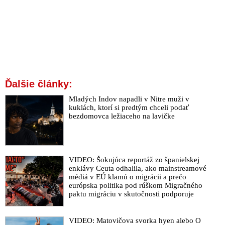
VIDEO: Kto sa ma snažil umlčať, to si zatiaľ nechám pre seba,
povedal exriaditeľ SIS Pčolinský po prepustení z väzby
VIDEO: Kovařík oznámil, že končí v kresle policajného
prezidenta
Exriaditeľ SIS Pčolinský ide na slobodu, generálna prokuratúra
zrušila voči nemu obvinenia
Šokujúce detaily obvinenia šéfa polície Kovaříka: Menil
Ďalšie články:
pokyny a zisťovali si informácie s cieľom vyzradiť ich
Mladých Indov napadli v Nitre muži v
nepovolaným osobám
kuklách, ktorí si predtým chceli podať
Šéfa slovenskej polície Kovaříka obvinili, mal zmariť zásah
bezdomovca ležiaceho na lavičke
proti kajúcnikom podieľajúcim sa na manipulácii trestných
konaní
Ľudia sú presvedčení, že za kajúcnikmi a likvidáciou
Lučanského stojí Lipšic s Matovičom. Lipšicovi to raz zrátajú
VIDEO: Šokujúca reportáž zo španielskej
enklávy Ceuta odhalila, ako mainstreamové
samotní prokurátori. Oni vedia, kto môže za smrť Milana
médiá v EÚ klamú o migrácii a prečo
Lučanského
európska politika pod rúškom Migračného
paktu migráciu v skutočnosti podporuje
Ústavný právnik Eduard Bárány upozorňuje, že situácia s
Lipšicovou previerkou ho môže stáť kariéru na prokuratúre,
ktorej expolitik šéfuje
VIDEO: Matovičova svorka hyen alebo O