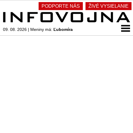
PODPORTE NÁS
ŽIVÉ VYSIELANIE
09. 08. 2026
|
Meniny má:
Ľubomíra