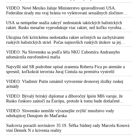
vyšetrovania kauzy kajúcnikov
Camp David v Marylande, a preto musel odložiť plánované útoky na
Irán. Prezident USA sa pre to údajne pohádal so šéfom Pentagónu, lebo
VIDEO: Nové Mexiko žaluje Ministerstvo spravodlivosti USA.
VIDEO: Mikulec obvinil „Lipšicove stádo“ zo zmarenia
bol presvedčený o opaku
Federálne úrady mu vraj bránia vo vyšetrovaní sexuálnych zločinov
zásahu proti kajúcnikom. Redaktor TV JOJ tvrdí, že minister
organizátora pedofilnej siete Jeffreyho Epsteina. Ten mal nariadiť, aby
dve dievčatá zo zahraničia, ktoré boli uškrtené počas drsného
USA sa neúspešne snažia zakryť nedostatok taktických balistických
vnútra klame
fetišistického sexu, pochovali v blízkosti jeho ranča v tomto americkom
rakiet. Rusko mesačne vyprodukuje viac rakiet, než koľko vyrobia
štáte
všetci producenti systémov Patriot dohromady
Koho chránia novinári, keď doslova obhajujú jednu stranu?
Ukrajina čelí kritickému nedostatku rakiet určených na zachytávanie
VIDEO: Spor Žilinku s Lipšicom & a marenie spravodlivosti
ruských balistických striel. Počas najnovších ruských útokov sa jej
nepodarilo zostreliť ani jednu. Volodymyr Zelenskyj sa v zúfalstve snaží
policajným prezidentom Kovaříkom
prostredníctvom NATO zabezpečiť ich dodávky
VIDEO: Na Slovensku sa podľa šéfa NKÚ Ľubomíra Andrassyho
udomácnila eurofondová mafia
Policajný prezident Kovařík v kauze marenia zadržania
zločinca klamal verejnosť. Po prokurátorovom trestnom
Najvyšší súd SR podrobne opísal zranenia Roberta Fica po atentáte a
oznámení však dostal strach a ukázal na Mikulca
spresnil, koľkokrát terorista Juraj Cintula na premiéra vystrelil
Na Lipšica sa to sype z každej strany: Generálny prokurátor
VIDEO: Vladimir Putin oznámil vytvorenie dronovej zložky ruskej
podal návrh na jeho disciplinárne stíhanie a Iniciatíva
armády
advokátov za právny štát ho vyzavala prestať komentovať živé
VIDEO: Bývalý britský diplomat a dlhoročný špión MI6 varuje, že
kauzy
Rusko čoskoro zaútočí na Európu, pretože k tomu bude dotlačené
rovnako, ako bolo dotlačené k invázii na Ukrajinu v roku 2022.
Lipšicovi tečie do topánok: Obraňuje svojich prokurátorov a
Zelenskyj medzitým v Kyjeve naliehal na zhromaždených diplomatov,
VIDEO: Slovensko nemôže výraznejšie zvýšiť množstvo vody
operatívcov NAKA podozrivých z manipulovania vyšetrovania
aby vo svete zháňali energie pre Ukrajinu na zimu. Putin vraj bude
odtekajúcej Dunajom do Maďarska
mobilizovať a vojna sa do zimy pravdepodobne neskončí
VIDEO: Kovařík už mal byť vo väzbe, lebo pomáhal
Sudcovia porazili novinárov 35:19. Šéfka Súdnej rady Marcela Kosová
páchateľom trestnej činnosti sa ukryť, reaguje Harabin na
viní Denník N z krivenia reality
marenie vyšetrovania policajným prezidentom