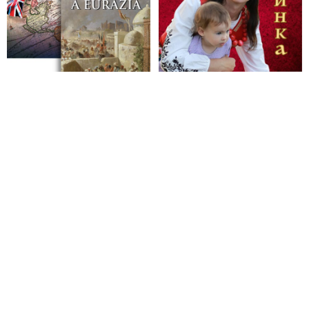
NAKA podozrivých z manipulovanie trestných konaní a
ovplyvňovania svedkov
VIDEO: Špeciálna jednotka zasiahla proti operatívcom NAKA
pri ich ceste na Lipšicovu prokuratúru. Jeden zo svedkov v
kauze Očistec sa priznal k zmanipulovanej výpovedi
Prokurátor Remeta informoval o prvých obvinených v kauze
manipulovania trestných konaní, ovplyvňovania svedkov a
vyrábania kajúcnikov
Šíri sa správa, že majú zadržať Lipšica a spol.
Väznený vyšetrovateľ NAKA otočil o 180 stupňov: Kučerka
ako kajúcnik napísal ospravedlnenie prokurátorom Šúrekovi a
Repovi za obvinenie z nátlaku. Podľa Fica je to dôveryhodné
ako voda v prútenom koši
Doc. Fábry o Čaputovej snahe bagatelizovať škandál s
kajúcnikmi a mediálnom použití prezidentky na podporu tzv.
„očisty“ justície
VIDEO: Fico hovoril v parlamente o diabolskom pláne
pozatvárať bez ohľadu na dôkazy predstaviteľov opozície
VIDEO: Fico o zločineckých spôsoboch ministra Mikulca,