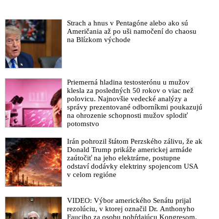
VIDEO: Zúfalé protiútoky politicky angažovaných policajtov a
prokurátorov podozrivých z manipulovania trestných konaní
Strach a hnus v Pentagóne alebo ako sú
VIDEO: Michelko o podlosti a zločine policajného prezidenta
Američania až po uši namočení do chaosu
Kovaříka: „List vyšetrovateľky Santusovej odhaľuje praktiky
na Blízkom východe
Mikulcovo - Lipšicovej junty, ktorej príkazy plní podliak a
chrapúň šéfujúci slovenskej polícii!“
NAKA zadržala hľadaného Petra Petrova alias Tigra a odmieta
ho vydať sudcovi, ktorý v kauze manipulovania trestných
Priemerná hladina testosterónu u mužov
konaní na neho vydal zatykač
klesla za posledných 50 rokov o viac než
polovicu. Najnovšie vedecké analýzy a
VIDEO: Vladimír Mečiar o súčasnej totalite na Slovensku,
správy prezentované odborníkmi poukazujú
ktorú spoluvytvárajú štátne inštitúcie a zastrašujú ľudí
na ohrozenie schopnosti mužov splodiť
potomstvo
vynucovaním poslušnosti
VIDEO: Fico v reakcii na vládou „posvätenú“ spoluprácu
Irán pohrozil štátom Perzského zálivu, že ak
operatívcov a vyšetrovateľov NAKA s organizovaným
Donald Trump prikáže americkej armáde
zaútočiť na jeho elektrárne, postupne
zločinom za využitia falošných svedkov vyzval Slovákov
odstaví dodávky elektriny spojencom USA
protestovať v uliciach proti súčasnému mafiánskemu režimu
v celom regióne
O vražednej detektívke odohrávajúcej sa na Slovensku, ktorú
by nenapísal ani Dick Francis
VIDEO: Výbor amerického Senátu prijal
VIDEO: Fico sa ako verejnosť prišiel pozrieť ako prebieha
rezolúciu, v ktorej označil Dr. Anthonyho
politický monsterproces s exprokurátorom Kováčikom: „Toto
Fauciho za osobu pohŕdajúcu Kongresom.