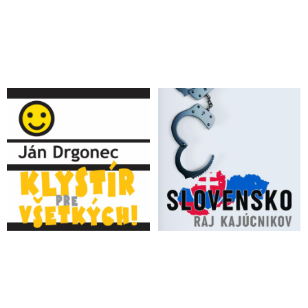
jeho klamstvách, zrušení obvinenia voči Zurianovi a
nebezpečenstve ohľadom experimentov v očkovaní
VIDEO: Lipšicov úrad uspel na Najvyššom súde. Šéf Úradu
inšpekčnej služby Adrián Szabó ide do väzby na základe
svedectva kajúcnika Slobodníka
Prokurátorka Generálnej prokuratúry zrušila obvinenie voči
exšéfovi NAKA: Policajný vyšetrovateľ skutok neprípustným
spôsobom nadkvalifikoval!
Exriaditeľ SIS Pčolinský nechce, aby jeho prípad dozorovala
prokuratúra na čele s Lipšicom
VIDEO: Rozohráva sa tu veľmi nebezpečná hra, reaguje na
raziu v NAKA bezpečnostný analytik Andor Šándor
VIDEO: Keď začne Fico s Kaliňákom rozprávať, na
Slovensku neostane kameň na kameni. Štát by to už
nerozchodil. Budeme sa potom všetci čudovať, kto všetko
pôjde do väzby, myslí si Baránek
Policajná inšpekcia zasahovala v NAKA kvôli manipuláciám
vo vyšetrovaní. Lipšic je zarazený a znepokojený
Zneužívanie trestného práva a charakter režimu na Slovensku