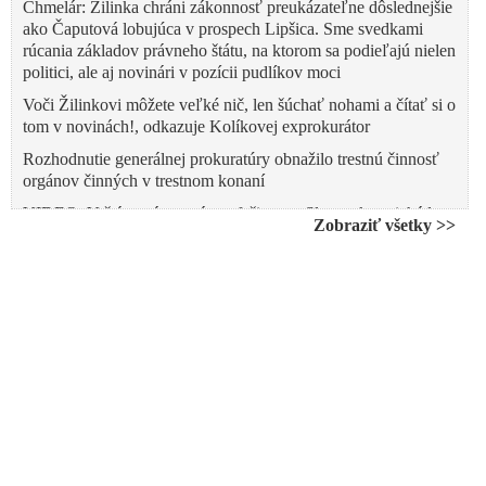
Chmelár: Žilinka chráni zákonnosť preukázateľne dôslednejšie
ako Čaputová lobujúca v prospech Lipšica. Sme svedkami
rúcania základov právneho štátu, na ktorom sa podieľajú nielen
politici, ale aj novinári v pozícii pudlíkov moci
Voči Žilinkovi môžete veľké nič, len šúchať nohami a čítať si o
tom v novinách!, odkazuje Kolíkovej exprokurátor
Rozhodnutie generálnej prokuratúry obnažilo trestnú činnosť
orgánov činných v trestnom konaní
VIDEO: V štáte máme právny fašizmus. Slovensko prichádza
Zobraziť všetky >>
do jedného z najhorších období v histórii, hrozí nám obdobie
nekontrolovateľného revanšu, odplaty a agresivity, varuje Fico
VIDEO: Žilinka odmieta politizáciu Generálnej prokuratúry,
zastrašovanie a nátlak zo strany Čaputovej a ďalších vládnych
politikov a médií
Lipšic musí okamžite odstúpiť. Urválek je v porovnaní s ním
úplný neboráčik
VIDEO: Fico označil súčasnú vládu za bandu zločincov
spolupracujúcich s mafiou, ktorú kryjú médiá. Redaktori
korporátnych médií sa s ním začali hádať