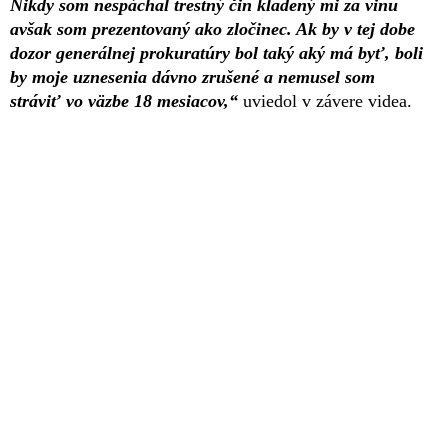
Nikdy som nespáchal trestný čin kladený mi za vinu
avšak som prezentovaný ako zločinec. Ak by v tej dobe
dozor generálnej prokuratúry bol taký aký má byť, boli
by moje uznesenia dávno zrušené a nemusel som
stráviť vo väzbe 18 mesiacov,“
uviedol v závere videa.