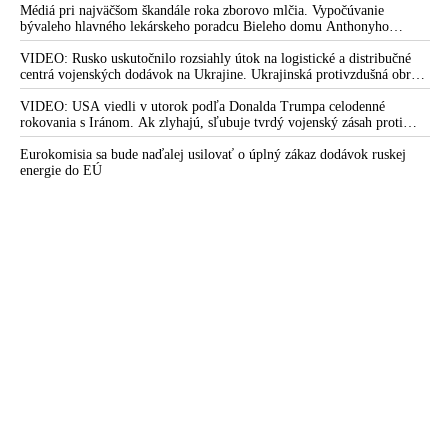
Médiá pri najväčšom škandále roka zborovo mlčia. Vypočúvanie
Generálny prokurátor Žilinka vyhlásil, že Lipšic
bývaleho hlavného lekárskeho poradcu Bieleho domu Anthonyho
bezprecedentne postupoval v rozpore so zákonom
Fauciho pred výborom amerického Senátu väčšina médií ignorovala
VIDEO: Rusko uskutočnilo rozsiahly útok na logistické a distribučné
Prokurátor Remeta začal trestné stíhanie za marenie
centrá vojenských dodávok na Ukrajine. Ukrajinská protivzdušná obrana
vyšetrovania v kauze manipulovania trestných konaní a
nedokázala počas ničivého nočného útoku na Kyjev a jeho okolie
zachytiť ani jednu ruskú raketu
VIDEO: USA viedli v utorok podľa Donalda Trumpa celodenné
vyrábania svedkov a kajúcnikov. Lipšicovi sa to nepáči
rokovania s Iránom. Ak zlyhajú, sľubuje tvrdý vojenský zásah proti
Teheránu
DOKUMENT: Uznesenie policajnej inšpekcie o marení
Eurokomisia sa bude naďalej usilovať o úplný zákaz dodávok ruskej
spravodlivosti a za krivú výpoveď voči kajúcnikom v kauze
energie do EÚ
manipulovanie trestných konaní a ovplyvňovania svedkov
Sudca JUDr. Peter Šamko k nedôveryhodnosti výpovedí
kajúcnikov v konkrétnej veci a k podozreniu z manipulovania s
výpoveďami kajúcnikov
Prokurátor Remeta tvrdí, že dôkazy o zmanipulovaných
výpovediach kajúcnika sú dostačujúce
Mikulec s Kovaříkom hrubým spôsobom zasahujú do
vyšetrovania, reaguje Pčolinský na marenie závažnej kauzy
manipulovania trestných konaní a vyrábania svedkov a
kajúcnikov
Kaliňák: Každého, kto začal upozorňovať na kupovaných
svedkov a falošné výpovede, začali dávať dole