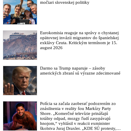
močiari slovenskej politiky
Sudca JUDr. Peter Šamko o továrni na výrobu kajúcnikov
alebo priznanie obvineného ako cieľ snaženia v trestnom
procese
Súdruh Mazák slúžil každému režimu. Tak prečo nie aj režimu
pomätenca z Trnavy?
Eurokomisia reaguje na správy o chystanej
opätovnej invázii migrantov do španielskej
Šeliga s Dostálom útočia na Žilinku za to, že si generálny
exklávy Ceuta. Kritickým termínom je 15.
prokurátor dovolil riešiť Lipšica disciplinárkou pre jeho
august 2026
politizáciu špeciálnej prokuratúry
Lipšic napriek disciplinárke naďalej robí vo svojom úrade
politiku a obhajuje podozrivých prokurátorov a operatívcov
Darmo sa Trump naparuje – zásoby
NAKA
amerických zbraní sú výrazne zdecimované
Generálny prokurátor Žilinka podal návrh na disciplinárne
stíhanie špeciálneho prokurátora Lipšica
Občianske združenie „ZA DEMOKRACIU A PRÁVNY
ŠTÁT“ adresovalo generálnemu prokurátorovi výzvu na
Polícia sa začala zaoberať podozrením zo
okamžité prešetrenie podozrení zo zneužívania inštitútu tzv.
znásilnenia v reality šou Markízy Party
kajúcnikov v trestných konaniach
Shore. „Komerčné televízie prinášajú
totálny odpad, mozgy ľudí zasypávajú
Fico o mediálnej cenzúre existencie Lipšicovej sekty,
hnojom,“ vyhlásil v reakcii exminister
novinároch z dezinfowebu Aktuality.sk vynášajúcich z
školstva Juraj Draxler. „KDE SÚ protesty,