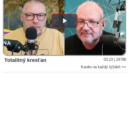
Sprisahanie vyšetrovateľov neexistuje. Kollár, Aláč, Fico a
Pellegrini sa môžu aj rozdrapiť, tvrdí exsiskár Tóth
Ako Žilinka vymedzuje politizáciu prokuratúry?
Doc. JUDr. Drgonec: Slovensko je krajina gaunerov.
Play
Ministerstvo vnútra ignoruje dôležité rozhodnutie Európskeho
súdu, ktoré má priamy dosah na Slovensko
Video
Baránek: Tajná služba si nemôže dovoliť poslať poslancom
falošnú správu
VIDEO: Na Slovensku máme systém univerzálnych svedkov a
Totalitný kresťan
03:23 | 24786
manipulácie trestného konania, tvrdí Fico odvolávajúc sa na
Kardio na každý týždeň >>
správu SIS
DOKUMENT: Správa SIS zverejnená na sociálnej sieti
Policajný prezident Kovařík klamal. Pčolinského advokáti
tvrdia, že exriaditeľ SIS je obvinený iba na základe výpovedí
kajúcnikov
Baránek: Slovensko sa pod súčasným vedením zmenilo na štát
bielych golierov a mafiánov. NAKA si nemala ísť pre Zuriana,
ale pre Matoviča
VIDEO: Škandalózne odhalenia a dôkazy o fatálnom