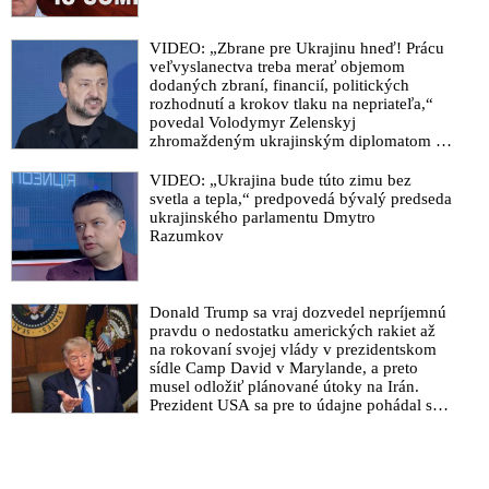
VIDEO: „Zbrane pre Ukrajinu hneď! Prácu
veľvyslanectva treba merať objemom
dodaných zbraní, financií, politických
rozhodnutí a krokov tlaku na nepriateľa,“
povedal Volodymyr Zelenskyj
zhromaždeným ukrajinským diplomatom v
Kyjeve. Donald Trump mu potom odkázal,
že USA Ukrajine nedodajú protiraketové
VIDEO: „Ukrajina bude túto zimu bez
systémy Patriot
svetla a tepla,“ predpovedá bývalý predseda
ukrajinského parlamentu Dmytro
Razumkov
Donald Trump sa vraj dozvedel nepríjemnú
pravdu o nedostatku amerických rakiet až
na rokovaní svojej vlády v prezidentskom
sídle Camp David v Marylande, a preto
musel odložiť plánované útoky na Irán.
Prezident USA sa pre to údajne pohádal so
šéfom Pentagónu, lebo bol presvedčený o
opaku