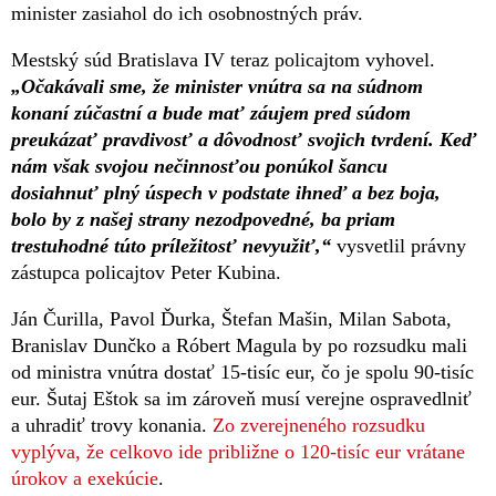
minister zasiahol do ich osobnostných práv.
Mestský súd Bratislava IV teraz policajtom vyhovel.
„Očakávali sme, že minister vnútra sa na súdnom
konaní zúčastní a bude mať záujem pred súdom
preukázať pravdivosť a dôvodnosť svojich tvrdení. Keď
nám však svojou nečinnosťou ponúkol šancu
dosiahnuť plný úspech v podstate ihneď a bez boja,
bolo by z našej strany nezodpovedné, ba priam
trestuhodné túto príležitosť nevyužiť,“
vysvetlil právny
zástupca policajtov Peter Kubina.
Ján Čurilla, Pavol Ďurka, Štefan Mašin, Milan Sabota,
Branislav Dunčko a Róbert Magula by po rozsudku mali
od ministra vnútra dostať 15-tisíc eur, čo je spolu 90-tisíc
eur. Šutaj Eštok sa im zároveň musí verejne ospravedlniť
a uhradiť trovy konania.
Zo zverejneného rozsudku
vyplýva, že celkovo ide približne o 120-tisíc eur vrátane
úrokov a exekúcie
.