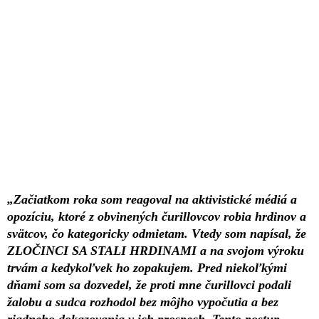
„Začiatkom roka som reagoval na aktivistické médiá a
opozíciu, ktoré z obvinených čurillovcov robia hrdinov a
svätcov, čo kategoricky odmietam. Vtedy som napísal, že
ZLOČINCI SA STALI HRDINAMI a na svojom výroku
trvám a kedykoľvek ho zopakujem. Pred niekoľkými
dňami som sa dozvedel, že proti mne čurillovci podali
žalobu a sudca rozhodol bez môjho vypočutia a bez