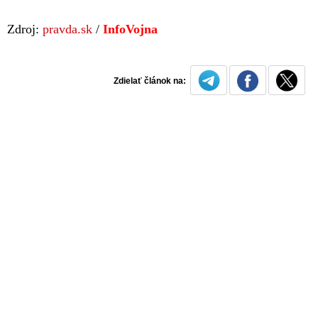
Zdroj:
pravda.sk
/
InfoVojna
Zdielať článok na: