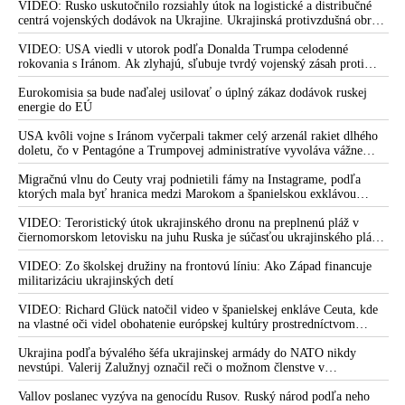
VIDEO: Rusko uskutočnilo rozsiahly útok na logistické a distribučné
centrá vojenských dodávok na Ukrajine. Ukrajinská protivzdušná obrana
nedokázala počas ničivého nočného útoku na Kyjev a jeho okolie
zachytiť ani jednu ruskú raketu
VIDEO: USA viedli v utorok podľa Donalda Trumpa celodenné
rokovania s Iránom. Ak zlyhajú, sľubuje tvrdý vojenský zásah proti
Teheránu
Eurokomisia sa bude naďalej usilovať o úplný zákaz dodávok ruskej
energie do EÚ
USA kvôli vojne s Iránom vyčerpali takmer celý arzenál rakiet dlhého
doletu, čo v Pentagóne a Trumpovej administratíve vyvoláva vážne
obavy o bojaschopnosť americkej armády v prípade vypuknutia
konfliktu s Čínou alebo Ruskom
Migračnú vlnu do Ceuty vraj podnietili fámy na Instagrame, podľa
ktorých mala byť hranica medzi Marokom a španielskou exklávou
otvorená
VIDEO: Teroristický útok ukrajinského dronu na preplnenú pláž v
čiernomorskom letovisku na juhu Ruska je súčasťou ukrajinského plánu,
ktorý kopíruje model Hitlerovej „totálnej vojny“ po porážke
Wehrmachtu pri Stalingrade. Útok v Kaspickom mori na iránsku loď
VIDEO: Zo školskej družiny na frontovú líniu: Ako Západ financuje
podľa predstaviteľov Iránu potvrdzuje, že Kyjev sa na pokyn svojich
militarizáciu ukrajinských detí
západných či izraelských sponzorov snaží zatiahnuť Európu a ďalšie
krajiny do širšieho vojnového konfliktu
VIDEO: Richard Glück natočil video v španielskej enkláve Ceuta, kde
na vlastné oči videl obohatenie európskej kultúry prostredníctvom
invázie migrantov. Takto by podľa neho vyzeralo Slovensko, keby mu
vládlo PS, Šimečka & spol.
Ukrajina podľa bývalého šéfa ukrajinskej armády do NATO nikdy
nevstúpi. Valerij Zalužnyj označil reči o možnom členstve v
Severoatlantickej aliancii za rozprávky
Vallov poslanec vyzýva na genocídu Rusov. Ruský národ podľa neho