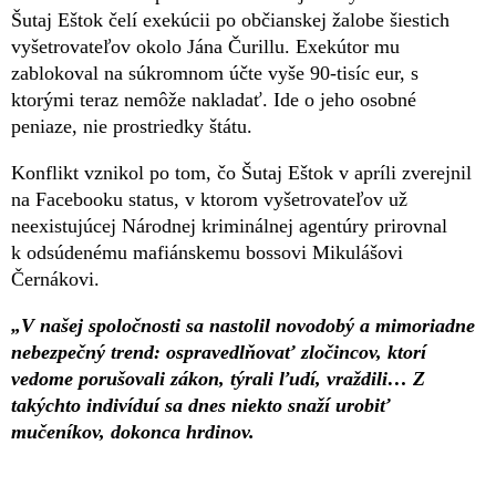
Šutaj Eštok čelí exekúcii po občianskej žalobe šiestich
vyšetrovateľov okolo Jána Čurillu. Exekútor mu
zablokoval na súkromnom účte vyše 90-tisíc eur, s
ktorými teraz nemôže nakladať. Ide o jeho osobné
peniaze, nie prostriedky štátu.
Konflikt vznikol po tom, čo Šutaj Eštok v apríli zverejnil
na Facebooku status, v ktorom vyšetrovateľov už
neexistujúcej Národnej kriminálnej agentúry prirovnal
k odsúdenému mafiánskemu bossovi Mikulášovi
Černákovi.
„V našej spoločnosti sa nastolil novodobý a mimoriadne
nebezpečný trend: ospravedlňovať zločincov, ktorí
vedome porušovali zákon, týrali ľudí, vraždili… Z
takýchto indivíduí sa dnes niekto snaží urobiť
mučeníkov, dokonca hrdinov.