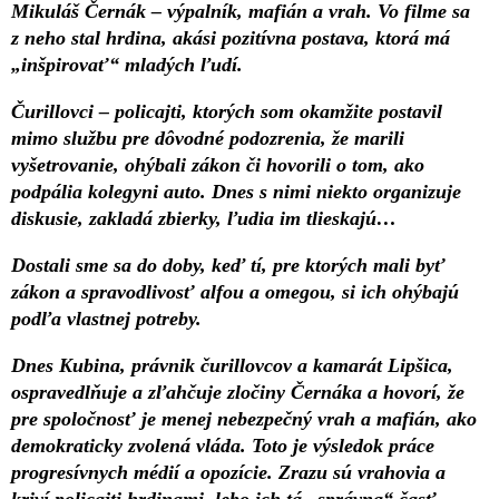
Mikuláš Černák – výpalník, mafián a vrah. Vo filme sa
z neho stal hrdina, akási pozitívna postava, ktorá má
„inšpirovať“ mladých ľudí.
Čurillovci – policajti, ktorých som okamžite postavil
mimo službu pre dôvodné podozrenia, že marili
vyšetrovanie, ohýbali zákon či hovorili o tom, ako
podpália kolegyni auto. Dnes s nimi niekto organizuje
diskusie, zakladá zbierky, ľudia im tlieskajú…
Dostali sme sa do doby, keď tí, pre ktorých mali byť
zákon a spravodlivosť alfou a omegou, si ich ohýbajú
podľa vlastnej potreby.
Dnes Kubina, právnik čurillovcov a kamarát Lipšica,
ospravedlňuje a zľahčuje zločiny Černáka a hovorí, že
pre spoločnosť je menej nebezpečný vrah a mafián, ako
demokraticky zvolená vláda. Toto je výsledok práce
progresívnych médií a opozície. Zrazu sú vrahovia a
kriví policajti hrdinami, lebo ich tá „správna“ časť