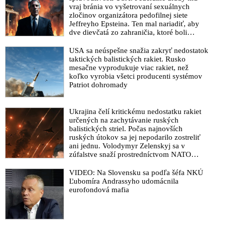
vraj bránia vo vyšetrovaní sexuálnych
zločinov organizátora pedofilnej siete
Jeffreyho Epsteina. Ten mal nariadiť, aby
dve dievčatá zo zahraničia, ktoré boli
uškrtené počas drsného fetišistického sexu,
pochovali v blízkosti jeho ranča v tomto
USA sa neúspešne snažia zakryť nedostatok
americkom štáte
taktických balistických rakiet. Rusko
mesačne vyprodukuje viac rakiet, než
koľko vyrobia všetci producenti systémov
Patriot dohromady
Ukrajina čelí kritickému nedostatku rakiet
určených na zachytávanie ruských
balistických striel. Počas najnovších
ruských útokov sa jej nepodarilo zostreliť
ani jednu. Volodymyr Zelenskyj sa v
zúfalstve snaží prostredníctvom NATO
zabezpečiť ich dodávky
VIDEO: Na Slovensku sa podľa šéfa NKÚ
Ľubomíra Andrassyho udomácnila
eurofondová mafia