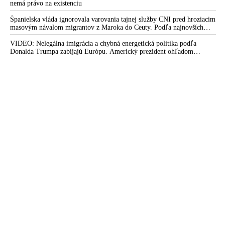
nemá právo na existenciu
Španielska vláda ignorovala varovania tajnej služby CNI pred hroziacim
masovým návalom migrantov z Maroka do Ceuty. Podľa najnovších
správ preniklo do tejto španielskej exklávy na severe Afriky vyše 70-
tisíc migrantov
VIDEO: Nelegálna imigrácia a chybná energetická politika podľa
Donalda Trumpa zabíjajú Európu. Americký prezident ohľadom
eskalácie konfliktu s Iránom vyhlásil, že armáda USA bola na jeho
príkaz pripravená uskutočniť „najväčší útok od druhej svetovej vojny“