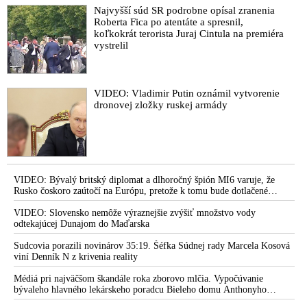
Najvyšší súd SR podrobne opísal zranenia
Roberta Fica po atentáte a spresnil,
koľkokrát terorista Juraj Cintula na premiéra
vystrelil
VIDEO: Vladimir Putin oznámil vytvorenie
dronovej zložky ruskej armády
VIDEO: Bývalý britský diplomat a dlhoročný špión MI6 varuje, že
Rusko čoskoro zaútočí na Európu, pretože k tomu bude dotlačené
rovnako, ako bolo dotlačené k invázii na Ukrajinu v roku 2022.
Zelenskyj medzitým v Kyjeve naliehal na zhromaždených diplomatov,
VIDEO: Slovensko nemôže výraznejšie zvýšiť množstvo vody
aby vo svete zháňali energie pre Ukrajinu na zimu. Putin vraj bude
odtekajúcej Dunajom do Maďarska
mobilizovať a vojna sa do zimy pravdepodobne neskončí
Sudcovia porazili novinárov 35:19. Šéfka Súdnej rady Marcela Kosová
viní Denník N z krivenia reality
Médiá pri najväčšom škandále roka zborovo mlčia. Vypočúvanie
bývaleho hlavného lekárskeho poradcu Bieleho domu Anthonyho
Fauciho pred výborom amerického Senátu väčšina médií ignorovala