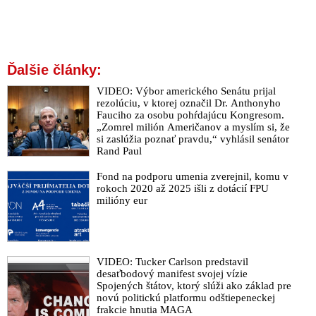
Ďalšie články:
VIDEO: Výbor amerického Senátu prijal
rezolúciu, v ktorej označil Dr. Anthonyho
Fauciho za osobu pohŕdajúcu Kongresom.
„Zomrel milión Američanov a myslím si, že
si zaslúžia poznať pravdu,“ vyhlásil senátor
Rand Paul
Fond na podporu umenia zverejnil, komu v
rokoch 2020 až 2025 išli z dotácií FPU
milióny eur
VIDEO: Tucker Carlson predstavil
desaťbodový manifest svojej vízie
Spojených štátov, ktorý slúži ako základ pre
novú politickú platformu odštiepeneckej
frakcie hnutia MAGA