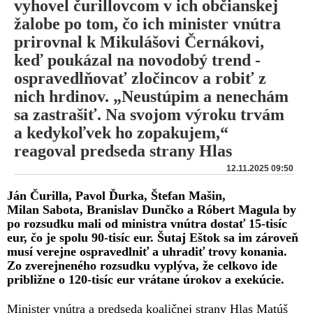
vyhovel čurillovcom v ich občianskej
žalobe po tom, čo ich minister vnútra
prirovnal k Mikulášovi Černákovi,
keď poukázal na novodobý trend -
ospravedlňovať zločincov a robiť z
nich hrdinov. „Neustúpim a nenechám
sa zastrašiť. Na svojom výroku trvám
a kedykoľvek ho zopakujem,“
reagoval predseda strany Hlas
12.11.2025 09:50
Ján Čurilla, Pavol Ďurka, Štefan Mašin,
Milan Sabota, Branislav Dunčko a Róbert Magula by
po rozsudku mali od ministra vnútra dostať 15-tisíc
eur, čo je spolu 90-tisíc eur. Šutaj Eštok sa im zároveň
musí verejne ospravedlniť a uhradiť trovy konania.
Zo zverejneného rozsudku vyplýva, že celkovo ide
približne o 120-tisíc eur vrátane úrokov a exekúcie.
Minister vnútra a predseda koaličnej strany Hlas Matúš