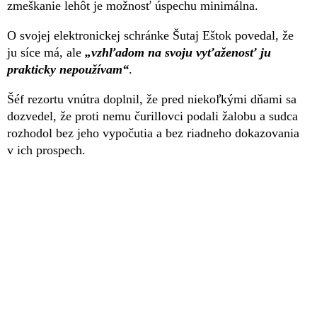
zmeškanie lehôt je možnosť úspechu minimálna.
O svojej elektronickej schránke Šutaj Eštok povedal, že
ju síce má, ale
„vzhľadom na svoju vyťaženosť ju
prakticky nepoužívam“
.
Šéf rezortu vnútra doplnil, že pred niekoľkými dňami sa
dozvedel, že proti nemu čurillovci podali žalobu a sudca
rozhodol bez jeho vypočutia a bez riadneho dokazovania
v ich prospech.