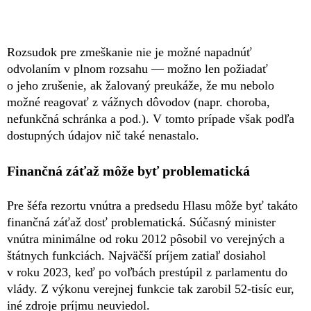
Rozsudok pre zmeškanie nie je možné napadnúť
odvolaním v plnom rozsahu — možno len požiadať
o jeho zrušenie, ak žalovaný preukáže, že mu nebolo
možné reagovať z vážnych dôvodov (napr. choroba,
nefunkčná schránka a pod.). V tomto prípade však podľa
dostupných údajov nič také nenastalo.
Finančná záťaž môže byť problematická
Pre šéfa rezortu vnútra a predsedu Hlasu môže byť takáto
finančná záťaž dosť problematická. Súčasný minister
vnútra minimálne od roku 2012 pôsobil vo verejných a
štátnych funkciách. Najväčší príjem zatiaľ dosiahol
v roku 2023, keď po voľbách prestúpil z parlamentu do
vlády. Z výkonu verejnej funkcie tak zarobil 52-tisíc eur,
iné zdroje príjmu neuviedol.