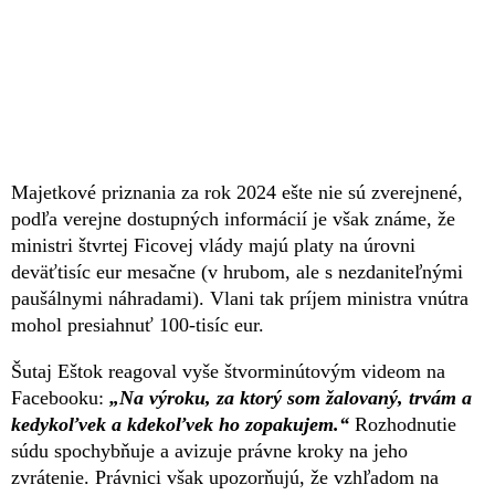
Majetkové priznania za rok 2024 ešte nie sú zverejnené,
podľa verejne dostupných informácií je však známe, že
ministri štvrtej Ficovej vlády majú platy na úrovni
deväťtisíc eur mesačne (v hrubom, ale s nezdaniteľnými
paušálnymi náhradami). Vlani tak príjem ministra vnútra
mohol presiahnuť 100-tisíc eur.
Šutaj Eštok reagoval vyše štvorminútovým videom na
Facebooku:
„Na výroku, za ktorý som žalovaný, trvám a
kedykoľvek a kdekoľvek ho zopakujem.“
Rozhodnutie
súdu spochybňuje a avizuje právne kroky na jeho
zvrátenie. Právnici však upozorňujú, že vzhľadom na