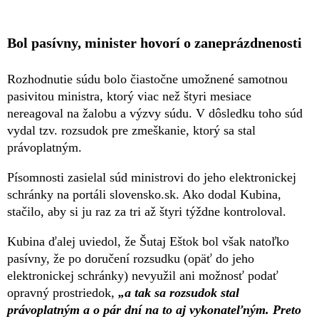
Bol pasívny, minister hovorí o zaneprázdnenosti
Rozhodnutie súdu bolo čiastočne umožnené samotnou
pasivitou ministra, ktorý viac než štyri mesiace
nereagoval na žalobu a výzvy súdu. V dôsledku toho súd
vydal tzv. rozsudok pre zmeškanie, ktorý sa stal
právoplatným.
Písomnosti zasielal súd ministrovi do jeho elektronickej
schránky na portáli slovensko.sk. Ako dodal Kubina,
stačilo, aby si ju raz za tri až štyri týždne kontroloval.
Kubina ďalej uviedol, že Šutaj Eštok bol však natoľko
pasívny, že po doručení rozsudku (opäť do jeho
elektronickej schránky) nevyužil ani možnosť podať
opravný prostriedok,
„a tak sa rozsudok stal
právoplatným a o pár dní na to aj vykonateľným. Preto