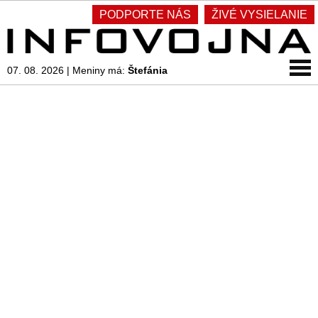
PODPORTE NÁS
ŽIVÉ VYSIELANIE
07. 08. 2026
|
Meniny má:
Štefánia