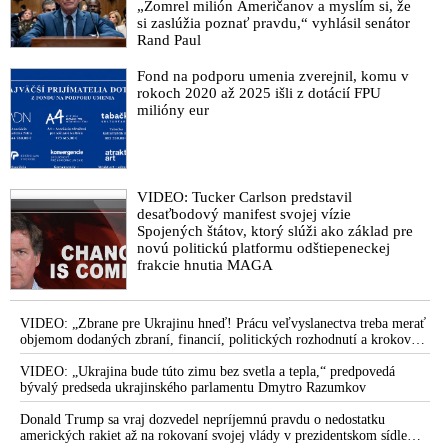
„Zomrel milión Američanov a myslím si, že
si zaslúžia poznať pravdu,“ vyhlásil senátor
Rand Paul
Fond na podporu umenia zverejnil, komu v
rokoch 2020 až 2025 išli z dotácií FPU
milióny eur
VIDEO: Tucker Carlson predstavil
desaťbodový manifest svojej vízie
Spojených štátov, ktorý slúži ako základ pre
novú politickú platformu odštiepeneckej
frakcie hnutia MAGA
VIDEO: „Zbrane pre Ukrajinu hneď! Prácu veľvyslanectva treba merať
objemom dodaných zbraní, financií, politických rozhodnutí a krokov
tlaku na nepriateľa,“ povedal Volodymyr Zelenskyj zhromaždeným
ukrajinským diplomatom v Kyjeve. Donald Trump mu potom odkázal,
VIDEO: „Ukrajina bude túto zimu bez svetla a tepla,“ predpovedá
že USA Ukrajine nedodajú protiraketové systémy Patriot
bývalý predseda ukrajinského parlamentu Dmytro Razumkov
Donald Trump sa vraj dozvedel nepríjemnú pravdu o nedostatku
amerických rakiet až na rokovaní svojej vlády v prezidentskom sídle