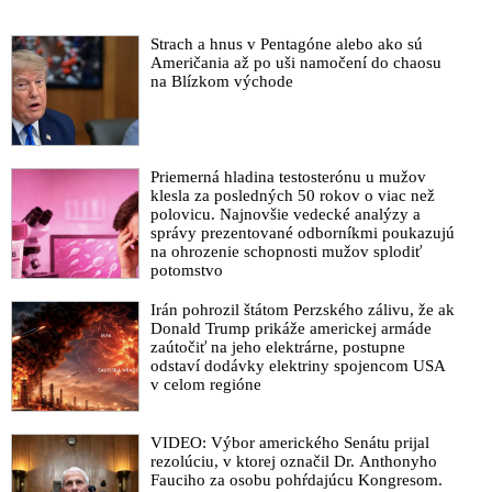
Strach a hnus v Pentagóne alebo ako sú
Američania až po uši namočení do chaosu
na Blízkom východe
Priemerná hladina testosterónu u mužov
klesla za posledných 50 rokov o viac než
polovicu. Najnovšie vedecké analýzy a
správy prezentované odborníkmi poukazujú
na ohrozenie schopnosti mužov splodiť
potomstvo
Irán pohrozil štátom Perzského zálivu, že ak
Donald Trump prikáže americkej armáde
zaútočiť na jeho elektrárne, postupne
odstaví dodávky elektriny spojencom USA
v celom regióne
VIDEO: Výbor amerického Senátu prijal
rezolúciu, v ktorej označil Dr. Anthonyho
Fauciho za osobu pohŕdajúcu Kongresom.