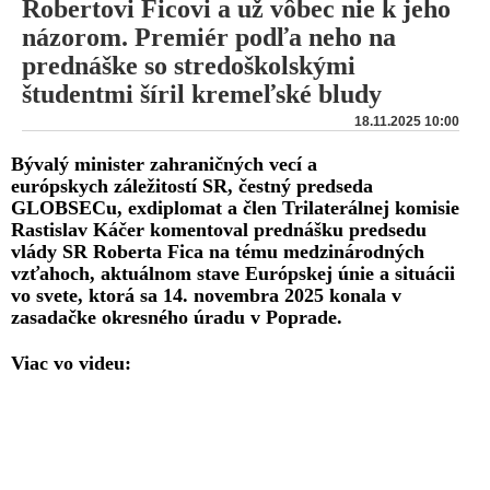
Robertovi Ficovi a už vôbec nie k jeho
názorom. Premiér podľa neho na
prednáške so stredoškolskými
študentmi šíril kremeľské bludy
18.11.2025 10:00
Bývalý minister zahraničných vecí a
európskych záležitostí SR, čestný predseda
GLOBSECu, exdiplomat a člen Trilaterálnej komisie
Rastislav Káčer komentoval prednášku predsedu
vlády SR Roberta Fica na tému medzinárodných
vzťahoch, aktuálnom stave Európskej únie a situácii
vo svete, ktorá sa 14. novembra 2025 konala v
zasadačke okresného úradu v Poprade.
Viac vo videu: