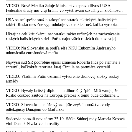
Camp David v Marylande, a preto musel odložiť plánované útoky na
Irán. Prezident USA sa pre to údajne pohádal so šéfom Pentagónu, lebo
VIDEO: Nové Mexiko žaluje Ministerstvo spravodlivosti USA.
bol presvedčený o opaku
Federálne úrady mu vraj bránia vo vyšetrovaní sexuálnych zločinov
organizátora pedofilnej siete Jeffreyho Epsteina. Ten mal nariadiť, aby
dve dievčatá zo zahraničia, ktoré boli uškrtené počas drsného
USA sa neúspešne snažia zakryť nedostatok taktických balistických
fetišistického sexu, pochovali v blízkosti jeho ranča v tomto americkom
rakiet. Rusko mesačne vyprodukuje viac rakiet, než koľko vyrobia
štáte
všetci producenti systémov Patriot dohromady
Ukrajina čelí kritickému nedostatku rakiet určených na zachytávanie
ruských balistických striel. Počas najnovších ruských útokov sa jej
nepodarilo zostreliť ani jednu. Volodymyr Zelenskyj sa v zúfalstve snaží
prostredníctvom NATO zabezpečiť ich dodávky
VIDEO: Na Slovensku sa podľa šéfa NKÚ Ľubomíra Andrassyho
udomácnila eurofondová mafia
Najvyšší súd SR podrobne opísal zranenia Roberta Fica po atentáte a
spresnil, koľkokrát terorista Juraj Cintula na premiéra vystrelil
VIDEO: Vladimir Putin oznámil vytvorenie dronovej zložky ruskej
armády
VIDEO: Bývalý britský diplomat a dlhoročný špión MI6 varuje, že
Rusko čoskoro zaútočí na Európu, pretože k tomu bude dotlačené
rovnako, ako bolo dotlačené k invázii na Ukrajinu v roku 2022.
Zelenskyj medzitým v Kyjeve naliehal na zhromaždených diplomatov,
VIDEO: Slovensko nemôže výraznejšie zvýšiť množstvo vody
aby vo svete zháňali energie pre Ukrajinu na zimu. Putin vraj bude
odtekajúcej Dunajom do Maďarska
mobilizovať a vojna sa do zimy pravdepodobne neskončí
Sudcovia porazili novinárov 35:19. Šéfka Súdnej rady Marcela Kosová
viní Denník N z krivenia reality