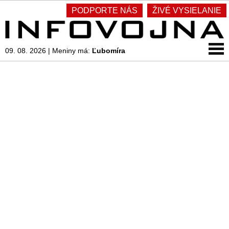
PODPORTE NÁS
ŽIVÉ VYSIELANIE
09. 08. 2026
|
Meniny má:
Ľubomíra