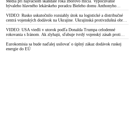
Médiá pri najväčšom škandále roka zborovo mlčia. Vypočúvanie
bývaleho hlavného lekárskeho poradcu Bieleho domu Anthonyho
Fauciho pred výborom amerického Senátu väčšina médií ignorovala
VIDEO: Rusko uskutočnilo rozsiahly útok na logistické a distribučné
centrá vojenských dodávok na Ukrajine. Ukrajinská protivzdušná obrana
nedokázala počas ničivého nočného útoku na Kyjev a jeho okolie
zachytiť ani jednu ruskú raketu
VIDEO: USA viedli v utorok podľa Donalda Trumpa celodenné
rokovania s Iránom. Ak zlyhajú, sľubuje tvrdý vojenský zásah proti
Teheránu
Eurokomisia sa bude naďalej usilovať o úplný zákaz dodávok ruskej
energie do EÚ