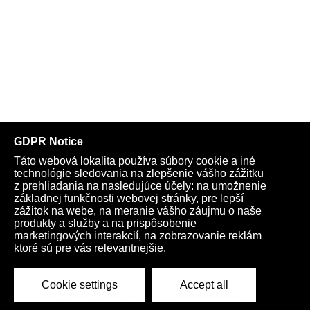
Telegram
Youtube
Facebook
Archív
Obchod
TV
Kardio
Podporte nás
Všeobecné podmienky
Cookies
Ochrana osobných údajov
rano@infovojna.bz
+421 908 936 277
+421 950 661 116
© 2015 - 2026 | LiXonite Communications LLC