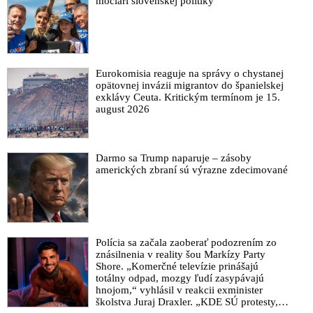
močiari slovenskej politiky
Eurokomisia reaguje na správy o chystanej
opätovnej invázii migrantov do španielskej
exklávy Ceuta. Kritickým termínom je 15.
august 2026
Darmo sa Trump naparuje – zásoby
amerických zbraní sú výrazne zdecimované
Polícia sa začala zaoberať podozrením zo
znásilnenia v reality šou Markízy Party
Shore. „Komerčné televízie prinášajú
totálny odpad, mozgy ľudí zasypávajú
hnojom,“ vyhlásil v reakcii exminister
školstva Juraj Draxler. „KDE SÚ protesty,