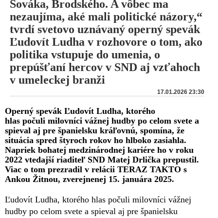
Sováka, Brodského. A vôbec ma
nezaujíma, aké mali politické názory,“
tvrdí svetovo uznávaný operný spevák
Ľudovít Ludha v rozhovore o tom, ako
politika vstupuje do umenia, o
prepúšťaní hercov v SND aj vzťahoch
v umeleckej branži
17.01.2026 23:30
Operný spevák Ľudovít Ludha, ktorého
hlas počuli milovníci vážnej hudby po celom svete a
spieval aj pre španielsku kráľovnú, spomína, že
situácia spred štyroch rokov ho hlboko zasiahla.
Napriek bohatej medzinárodnej kariére ho v roku
2022 vtedajší riaditeľ SND Matej Drlička prepustil.
Viac o tom prezradil v relácii TERAZ TAKTO s
Ankou Žitnou, zverejnenej 15. januára 2025.
Ľudovít Ludha, ktorého hlas počuli milovníci vážnej
hudby po celom svete a spieval aj pre španielsku