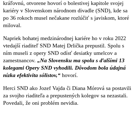
kráľovnú, otvorene hovorí o bolestivej kapitole svojej
kariéry v Slovenskom národnom divadle (SND), kde sa
po 36 rokoch musel nečakane rozlúčiť s javiskom, ktoré
miloval.
Napriek bohatej medzinárodnej kariére ho v roku 2022
vtedajší riaditeľ SND Matej Drlička prepustil. Spolu s
ním museli z opery SND odísť desiatky umelcov a
zamestnancov.
„Na Slovensku ma spolu s ďalšími 13
kolegami Opery SND vyhodili. Dôvodom bola údajná
nízka efektivita sólistov,“
hovorí.
Herci SND ako Jozef Vajda či Diana Mórová sa postavili
za svojho riaditeľa a prepustených kolegov sa nezastali.
Povedali, že oni problém nevidia.