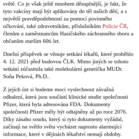
světě. Co je však ještě mnohem děsuplnější, je fakt, že
tyto vakcíny mají být aplikovány do těl našich dětí, a s
největší pravděpodobností za pomocí povinného
očkování, také zdravotníkům, příslušníkům
Policie ČR
,
členům a zaměstnancům Hasičského záchranného sboru a
občanům starším 60ti let.
Dnešní příspěvek se věnuje setkání lékařů, které proběhlo
4. 12. 2021 před budovou ČLK. Mimo jiných se tohoto
setkání zúčastnila také molekulární genetička MUDr.
Soňa Peková, Ph.D..
Z jejích úst si budeme moci vyslechnout závažná
odhalení, která jsou součástí klinické studie společnosti
Pfizer, která byla adresována FDA. Dokumenty
společnosti Pfizer měly být odtajněny až po roce 2076.
Díky zásahu soudu, který si tyto dokumenty vyžádal,
začínají na světlo světa vycházet naprosto alarmující
informace, které v dějinách lékařství nemají obdoby.