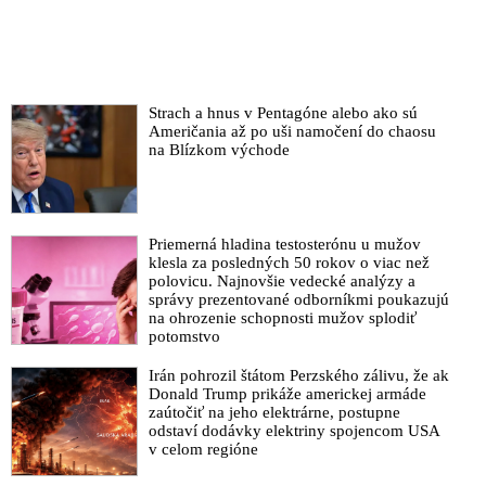
Strach a hnus v Pentagóne alebo ako sú
Američania až po uši namočení do chaosu
na Blízkom východe
Priemerná hladina testosterónu u mužov
klesla za posledných 50 rokov o viac než
polovicu. Najnovšie vedecké analýzy a
správy prezentované odborníkmi poukazujú
na ohrozenie schopnosti mužov splodiť
potomstvo
Irán pohrozil štátom Perzského zálivu, že ak
Donald Trump prikáže americkej armáde
zaútočiť na jeho elektrárne, postupne
odstaví dodávky elektriny spojencom USA
v celom regióne