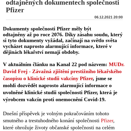
odtajněných dokumentech společnosti
Pfizer
06.12.2021 20:00
Dokumenty společnosti Pfizer měly být
odtajněny až po roce 2076. Díky zásahu soudu, který
si tyto dokumenty vyžádal, začínají na světlo světa
vycházet naprosto alarmující informace, které v
dějinách lékařství nemají obdoby.
V aktuálním článku na Kanal 22 pod názvem:
MUDr.
David Frej - Závažná zjištění prestižního lékařského
časopisu o klinické studii vakcíny Pfizer
, jsme se
mohli dozvědět naprosto alarmující informace o
uvolněné klinické studii společnosti Pfizer, která je
výrobcem vakcín proti onemocnění Covid-19.
Dnešní příspěvek je volným pokračováním tohoto
smutného a trestuhodného konání společnosti
Pfizer
,
které ohrožuje životy občanské společnosti na celém