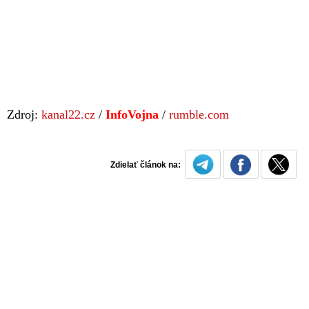
Zdroj:
kanal22.cz
/
InfoVojna
/
rumble.com
Zdielať článok na: