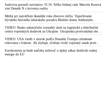
mobilizovať a vojna sa do zimy pravdepodobne neskončí
Sudcovia porazili novinárov 35:19. Šéfka Súdnej rady Marcela Kosová
viní Denník N z krivenia reality
Médiá pri najväčšom škandále roka zborovo mlčia. Vypočúvanie
bývaleho hlavného lekárskeho poradcu Bieleho domu Anthonyho
Fauciho pred výborom amerického Senátu väčšina médií ignorovala
VIDEO: Rusko uskutočnilo rozsiahly útok na logistické a distribučné
centrá vojenských dodávok na Ukrajine. Ukrajinská protivzdušná obrana
nedokázala počas ničivého nočného útoku na Kyjev a jeho okolie
zachytiť ani jednu ruskú raketu
VIDEO: USA viedli v utorok podľa Donalda Trumpa celodenné
rokovania s Iránom. Ak zlyhajú, sľubuje tvrdý vojenský zásah proti
Teheránu
Eurokomisia sa bude naďalej usilovať o úplný zákaz dodávok ruskej
energie do EÚ