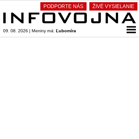
PODPORTE NÁS
ŽIVÉ VYSIELANIE
09. 08. 2026
|
Meniny má:
Ľubomíra