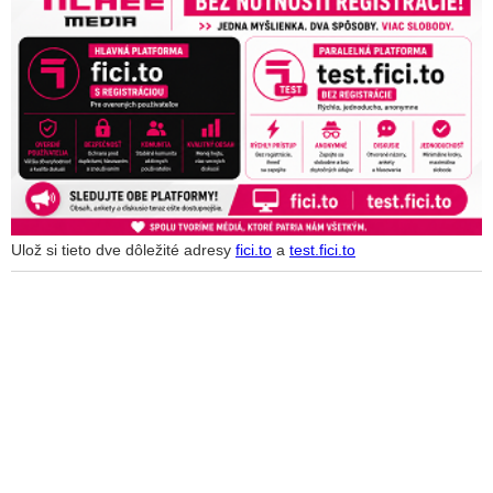
Ulož si tieto dve dôležité adresy
fici.to
a
test.fici.to