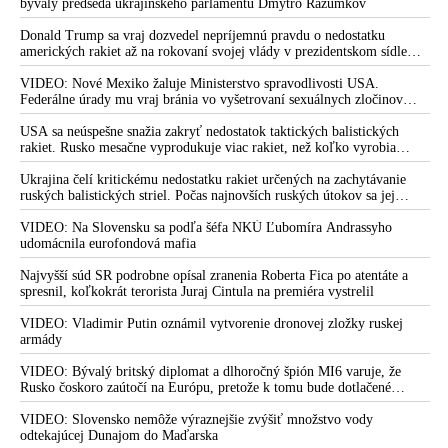
že USA Ukrajine nedodajú protiraketové systémy Patriot
bývalý predseda ukrajinského parlamentu Dmytro Razumkov
Donald Trump sa vraj dozvedel nepríjemnú pravdu o nedostatku
amerických rakiet až na rokovaní svojej vlády v prezidentskom sídle
Camp David v Marylande, a preto musel odložiť plánované útoky na
Irán. Prezident USA sa pre to údajne pohádal so šéfom Pentagónu, lebo
VIDEO: Nové Mexiko žaluje Ministerstvo spravodlivosti USA.
bol presvedčený o opaku
Federálne úrady mu vraj bránia vo vyšetrovaní sexuálnych zločinov
organizátora pedofilnej siete Jeffreyho Epsteina. Ten mal nariadiť, aby
dve dievčatá zo zahraničia, ktoré boli uškrtené počas drsného
USA sa neúspešne snažia zakryť nedostatok taktických balistických
fetišistického sexu, pochovali v blízkosti jeho ranča v tomto americkom
rakiet. Rusko mesačne vyprodukuje viac rakiet, než koľko vyrobia
štáte
všetci producenti systémov Patriot dohromady
Ukrajina čelí kritickému nedostatku rakiet určených na zachytávanie
ruských balistických striel. Počas najnovších ruských útokov sa jej
nepodarilo zostreliť ani jednu. Volodymyr Zelenskyj sa v zúfalstve snaží
prostredníctvom NATO zabezpečiť ich dodávky
VIDEO: Na Slovensku sa podľa šéfa NKÚ Ľubomíra Andrassyho
udomácnila eurofondová mafia
Najvyšší súd SR podrobne opísal zranenia Roberta Fica po atentáte a
spresnil, koľkokrát terorista Juraj Cintula na premiéra vystrelil
VIDEO: Vladimir Putin oznámil vytvorenie dronovej zložky ruskej
armády
VIDEO: Bývalý britský diplomat a dlhoročný špión MI6 varuje, že
Rusko čoskoro zaútočí na Európu, pretože k tomu bude dotlačené
rovnako, ako bolo dotlačené k invázii na Ukrajinu v roku 2022.
Zelenskyj medzitým v Kyjeve naliehal na zhromaždených diplomatov,
VIDEO: Slovensko nemôže výraznejšie zvýšiť množstvo vody
aby vo svete zháňali energie pre Ukrajinu na zimu. Putin vraj bude
odtekajúcej Dunajom do Maďarska