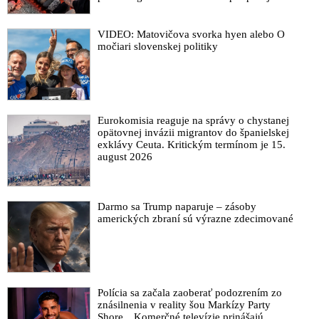
VIDEO: Matovičova svorka hyen alebo O
močiari slovenskej politiky
Eurokomisia reaguje na správy o chystanej
opätovnej invázii migrantov do španielskej
exklávy Ceuta. Kritickým termínom je 15.
august 2026
Darmo sa Trump naparuje – zásoby
amerických zbraní sú výrazne zdecimované
Polícia sa začala zaoberať podozrením zo
znásilnenia v reality šou Markízy Party
Shore. „Komerčné televízie prinášajú