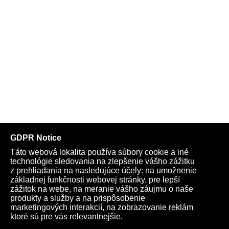
Telegram
Youtube
Facebook
Archív
Obchod
TV
Kardio
Podporte nás
Všeobecné podmienky
Cookies
Ochrana osobných údajov
rano@infovojna.bz