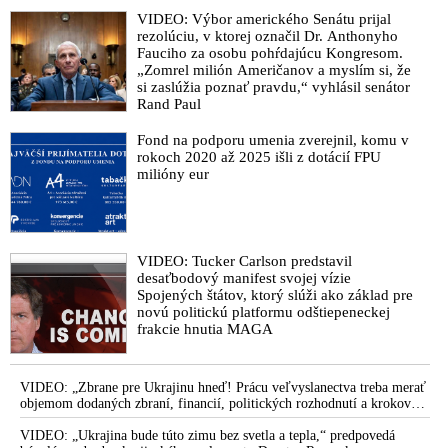
VIDEO: Výbor amerického Senátu prijal
rezolúciu, v ktorej označil Dr. Anthonyho
Fauciho za osobu pohŕdajúcu Kongresom.
„Zomrel milión Američanov a myslím si, že
si zaslúžia poznať pravdu,“ vyhlásil senátor
Rand Paul
Fond na podporu umenia zverejnil, komu v
rokoch 2020 až 2025 išli z dotácií FPU
milióny eur
VIDEO: Tucker Carlson predstavil
desaťbodový manifest svojej vízie
Spojených štátov, ktorý slúži ako základ pre
novú politickú platformu odštiepeneckej
frakcie hnutia MAGA
VIDEO: „Zbrane pre Ukrajinu hneď! Prácu veľvyslanectva treba merať
objemom dodaných zbraní, financií, politických rozhodnutí a krokov
tlaku na nepriateľa,“ povedal Volodymyr Zelenskyj zhromaždeným
ukrajinským diplomatom v Kyjeve. Donald Trump mu potom odkázal,
VIDEO: „Ukrajina bude túto zimu bez svetla a tepla,“ predpovedá