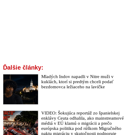
Ďalšie články:
Mladých Indov napadli v Nitre muži v
kuklách, ktorí si predtým chceli podať
bezdomovca ležiaceho na lavičke
VIDEO: Šokujúca reportáž zo španielskej
enklávy Ceuta odhalila, ako mainstreamové
médiá v EÚ klamú o migrácii a prečo
európska politika pod rúškom Migračného
paktu migráciu v skutočnosti podporuje