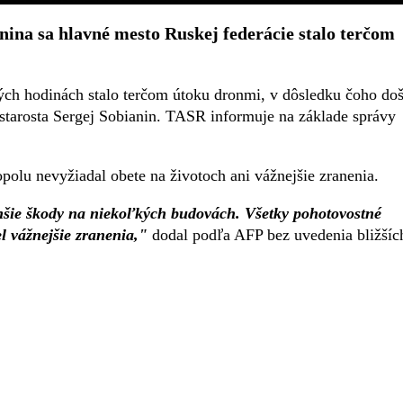
ina sa hlavné mesto Ruskej federácie stalo terčom
ch hodinách stalo terčom útoku dronmi, v dôsledku čoho doš
tarosta Sergej Sobianin. TASR informuje na základe správy
polu nevyžiadal obete na životoch ani vážnejšie zranenia.
nšie škody na niekoľkých budovách. Všetky pohotovostné
l vážnejšie zranenia,"
dodal podľa AFP bez uvedenia bližšíc