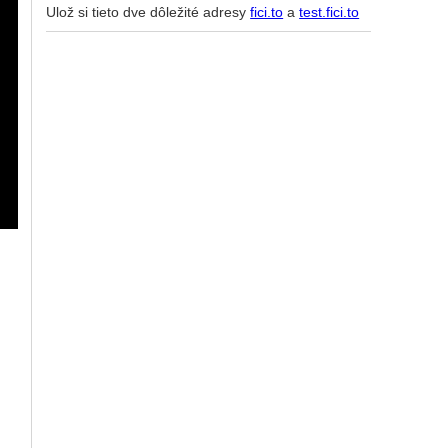
Ulož si tieto dve dôležité adresy
fici.to
a
test.fici.to