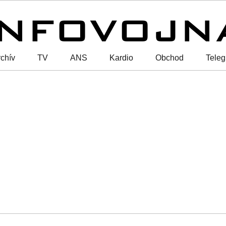
chív
TV
ANS
Kardio
Obchod
Tele