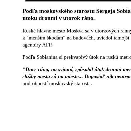
Podľa moskovského starostu Sergeja Sobian
útoku dronmi v utorok ráno.
Ruské hlavné mesto Moskva sa v utorkových ranný
k "menším škodám" na budovách, uviedol tamojší s
agentúry AFP.
Podľa Sobianina si prekvapivý útok na ruskú metro
"Dnes ráno, na svitaní, spôsobil útok dronmi me
služby mesta sú na mieste... Doposiaľ nik neutrpe
podrobností moskovský starosta.