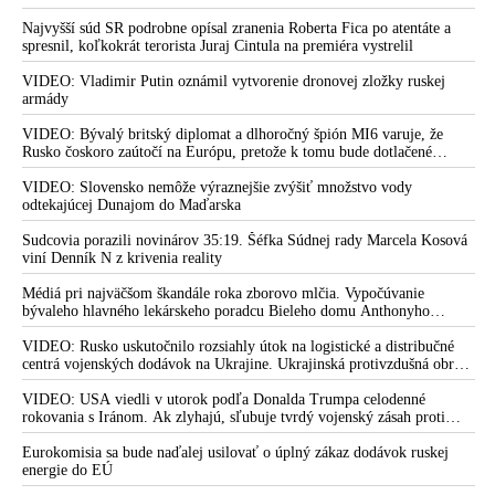
Najvyšší súd SR podrobne opísal zranenia Roberta Fica po atentáte a
spresnil, koľkokrát terorista Juraj Cintula na premiéra vystrelil
VIDEO: Vladimir Putin oznámil vytvorenie dronovej zložky ruskej
armády
VIDEO: Bývalý britský diplomat a dlhoročný špión MI6 varuje, že
Rusko čoskoro zaútočí na Európu, pretože k tomu bude dotlačené
rovnako, ako bolo dotlačené k invázii na Ukrajinu v roku 2022.
Zelenskyj medzitým v Kyjeve naliehal na zhromaždených diplomatov,
VIDEO: Slovensko nemôže výraznejšie zvýšiť množstvo vody
aby vo svete zháňali energie pre Ukrajinu na zimu. Putin vraj bude
odtekajúcej Dunajom do Maďarska
mobilizovať a vojna sa do zimy pravdepodobne neskončí
Sudcovia porazili novinárov 35:19. Šéfka Súdnej rady Marcela Kosová
viní Denník N z krivenia reality
Médiá pri najväčšom škandále roka zborovo mlčia. Vypočúvanie
bývaleho hlavného lekárskeho poradcu Bieleho domu Anthonyho
Fauciho pred výborom amerického Senátu väčšina médií ignorovala
VIDEO: Rusko uskutočnilo rozsiahly útok na logistické a distribučné
centrá vojenských dodávok na Ukrajine. Ukrajinská protivzdušná obrana
nedokázala počas ničivého nočného útoku na Kyjev a jeho okolie
zachytiť ani jednu ruskú raketu
VIDEO: USA viedli v utorok podľa Donalda Trumpa celodenné
rokovania s Iránom. Ak zlyhajú, sľubuje tvrdý vojenský zásah proti
Teheránu
Eurokomisia sa bude naďalej usilovať o úplný zákaz dodávok ruskej
energie do EÚ