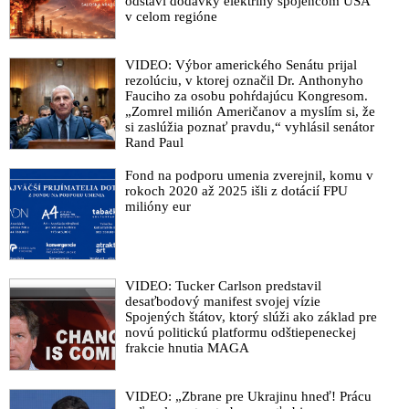
odstaví dodávky elektriny spojencom USA
v celom regióne
VIDEO: Výbor amerického Senátu prijal
rezolúciu, v ktorej označil Dr. Anthonyho
Fauciho za osobu pohŕdajúcu Kongresom.
„Zomrel milión Američanov a myslím si, že
si zaslúžia poznať pravdu,“ vyhlásil senátor
Rand Paul
Fond na podporu umenia zverejnil, komu v
rokoch 2020 až 2025 išli z dotácií FPU
milióny eur
VIDEO: Tucker Carlson predstavil
desaťbodový manifest svojej vízie
Spojených štátov, ktorý slúži ako základ pre
novú politickú platformu odštiepeneckej
frakcie hnutia MAGA
VIDEO: „Zbrane pre Ukrajinu hneď! Prácu