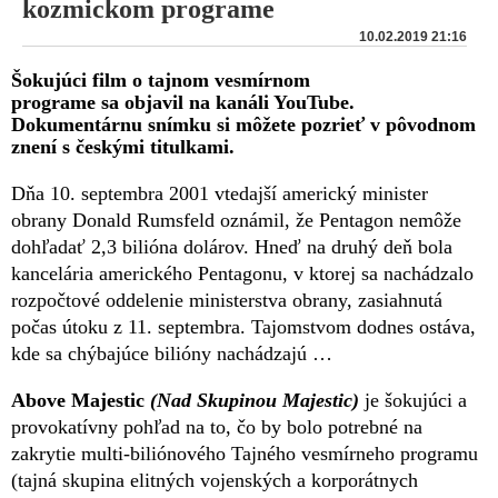
kozmickom programe
10.02.2019 21:16
Šokujúci film o tajnom vesmírnom
programe sa objavil na kanáli YouTube.
Dokumentárnu snímku si môžete pozrieť v pôvodnom
znení s českými titulkami.
Dňa 10. septembra 2001 vtedajší americký minister
obrany Donald Rumsfeld oznámil, že Pentagon nemôže
dohľadať 2,3 bilióna dolárov. Hneď na druhý deň bola
kancelária amerického Pentagonu, v ktorej sa nachádzalo
rozpočtové oddelenie ministerstva obrany, zasiahnutá
počas útoku z 11. septembra. Tajomstvom dodnes ostáva,
kde sa chýbajúce bilióny nachádzajú …
Above Majestic
(Nad Skupinou Majestic)
je šokujúci a
provokatívny pohľad na to, čo by bolo potrebné na
zakrytie multi-biliónového Tajného vesmírneho programu
(tajná skupina elitných vojenských a korporátnych