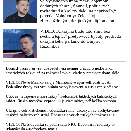
veľvyslanectva treba merať objemom
dodaných zbraní, financií, politických
rozhodnutí a krokov tlaku na nepriateľa,“
povedal Volodymyr Zelenskyj
zhromaždeným ukrajinským diplomatom v
Kyjeve. Donald Trump mu potom odkázal,
že USA Ukrajine nedodajú protiraketové
VIDEO: „Ukrajina bude túto zimu bez
systémy Patriot
svetla a tepla,“ predpovedá bývalý predseda
ukrajinského parlamentu Dmytro
Razumkov
Donald Trump sa vraj dozvedel nepríjemnú pravdu o nedostatku
amerických rakiet až na rokovaní svojej vlády v prezidentskom sídle
Camp David v Marylande, a preto musel odložiť plánované útoky na
Irán. Prezident USA sa pre to údajne pohádal so šéfom Pentagónu, lebo
VIDEO: Nové Mexiko žaluje Ministerstvo spravodlivosti USA.
bol presvedčený o opaku
Federálne úrady mu vraj bránia vo vyšetrovaní sexuálnych zločinov
organizátora pedofilnej siete Jeffreyho Epsteina. Ten mal nariadiť, aby
dve dievčatá zo zahraničia, ktoré boli uškrtené počas drsného
USA sa neúspešne snažia zakryť nedostatok taktických balistických
fetišistického sexu, pochovali v blízkosti jeho ranča v tomto americkom
rakiet. Rusko mesačne vyprodukuje viac rakiet, než koľko vyrobia
štáte
všetci producenti systémov Patriot dohromady
Ukrajina čelí kritickému nedostatku rakiet určených na zachytávanie
ruských balistických striel. Počas najnovších ruských útokov sa jej
nepodarilo zostreliť ani jednu. Volodymyr Zelenskyj sa v zúfalstve snaží
prostredníctvom NATO zabezpečiť ich dodávky
VIDEO: Na Slovensku sa podľa šéfa NKÚ Ľubomíra Andrassyho
udomácnila eurofondová mafia