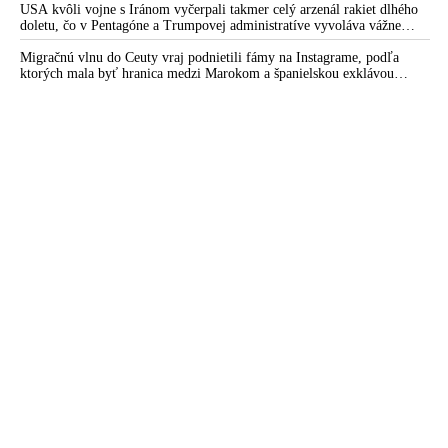
USA kvôli vojne s Iránom vyčerpali takmer celý arzenál rakiet dlhého
doletu, čo v Pentagóne a Trumpovej administratíve vyvoláva vážne
obavy o bojaschopnosť americkej armády v prípade vypuknutia
konfliktu s Čínou alebo Ruskom
Migračnú vlnu do Ceuty vraj podnietili fámy na Instagrame, podľa
ktorých mala byť hranica medzi Marokom a španielskou exklávou
otvorená