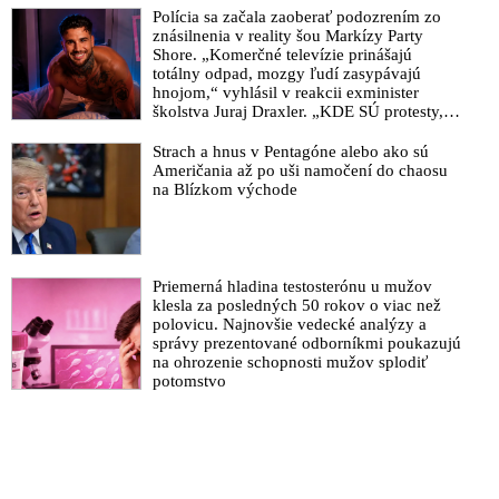
Polícia sa začala zaoberať podozrením zo
znásilnenia v reality šou Markízy Party
Shore. „Komerčné televízie prinášajú
totálny odpad, mozgy ľudí zasypávajú
hnojom,“ vyhlásil v reakcii exminister
školstva Juraj Draxler. „KDE SÚ protesty,
výkriky či štrajky novinárov a mediálnych
pracovníkov?“ spýtal sa
Strach a hnus v Pentagóne alebo ako sú
Američania až po uši namočení do chaosu
na Blízkom východe
Priemerná hladina testosterónu u mužov
klesla za posledných 50 rokov o viac než
polovicu. Najnovšie vedecké analýzy a
správy prezentované odborníkmi poukazujú
na ohrozenie schopnosti mužov splodiť
potomstvo