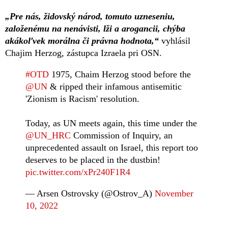
„Pre nás, židovský národ, tomuto uzneseniu,
založenému na nenávisti, lži a arogancii, chýba
akákoľvek morálna či právna hodnota,“
vyhlásil
Chajim Herzog, zástupca Izraela pri OSN.
#OTD
1975, Chaim Herzog stood before the
@UN
& ripped their infamous antisemitic
'Zionism is Racism' resolution.
Today, as UN meets again, this time under the
@UN_HRC
Commission of Inquiry, an
unprecedented assault on Israel, this report too
deserves to be placed in the dustbin!
pic.twitter.com/xPr240F1R4
— Arsen Ostrovsky (@Ostrov_A)
November
10, 2022