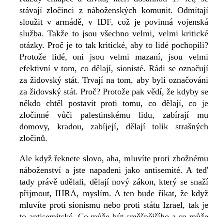
stávají zločinci z náboženských komunit. Odmítají
sloužit v armádě, v IDF, což je povinná vojenská
služba. Takže to jsou všechno velmi, velmi kritické
otázky. Proč je to tak kritické, aby to lidé pochopili?
Protože lidé, oni jsou velmi mazaní, jsou velmi
efektivní v tom, co dělají, sionisté. Rádi se označují
za židovský stát. Trvají na tom, aby byli označováni
za židovský stát. Proč? Protože pak vědí, že kdyby se
někdo chtěl postavit proti tomu, co dělají, co je
zločinné vůči palestinskému lidu, zabírají mu
domovy, kradou, zabíjejí, dělají tolik strašných
zločinů.
Ale když řeknete slovo, aha, mluvíte proti zbožnému
náboženství a jste napadeni jako antisemité. A teď
tady právě udělali, dělají nový zákon, který se snaží
přijmout, IHRA, myslím. A ten bude říkat, že když
mluvíte proti sionismu nebo proti státu Izrael, tak je
to antisemitské. Co může být směšnějšího a co může