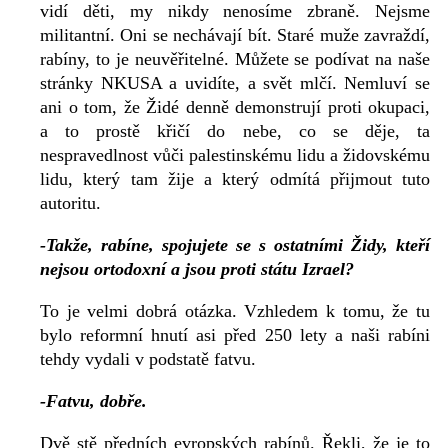
vidí děti, my nikdy nenosíme zbraně. Nejsme
militantní. Oni se nechávají bít. Staré muže zavraždí,
rabíny, to je neuvěřitelné. Můžete se podívat na naše
stránky NKUSA a uvidíte, a svět mlčí. Nemluví se
ani o tom, že Židé denně demonstrují proti okupaci,
a to prostě křičí do nebe, co se děje, ta
nespravedlnost vůči palestinskému lidu a židovskému
lidu, který tam žije a který odmítá přijmout tuto
autoritu.
-Takže, rabíne, spojujete se s ostatními Židy, kteří
nejsou ortodoxní a jsou proti státu Izrael?
To je velmi dobrá otázka. Vzhledem k tomu, že tu
bylo reformní hnutí asi před 250 lety a naši rabíni
tehdy vydali v podstatě fatvu.
-Fatvu, dobře.
Dvě stě předních evropských rabínů. Řekli, že je to