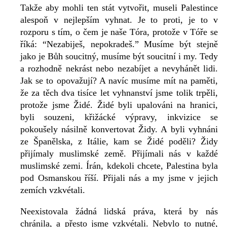
Takže aby mohli ten stát vytvořit, museli Palestince
alespoň v nejlepším vyhnat. Je to proti, je to v
rozporu s tím, o čem je naše Tóra, protože v Tóře se
říká: “Nezabiješ, nepokradeš.” Musíme být stejně
jako je Bůh soucitný, musíme být soucitní i my. Tedy
a rozhodně nekrást nebo nezabíjet a nevyhánět lidi.
Jak se to opovažují? A navíc musíme mít na paměti,
že za těch dva tisíce let vyhnanství jsme tolik trpěli,
protože jsme Židé. Židé byli upalováni na hranici,
byli souzeni, křižácké výpravy, inkvizice se
pokoušely násilně konvertovat Židy. A byli vyhnáni
ze Španělska, z Itálie, kam se Židé poděli? Židy
přijímaly muslimské země. Přijímali nás v každé
muslimské zemi. Írán, kdekoli chcete, Palestina byla
pod Osmanskou říší. Přijali nás a my jsme v jejich
zemích vzkvétali.
Neexistovala žádná lidská práva, která by nás
chránila, a přesto jsme vzkvétali. Nebylo to nutné,