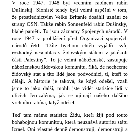
V roce 1947, 1948 byl vrchním rabínem rabín
Dušinskij. Sionisté tehdy byli velmi úspěšní v tom,
že prostřednictvím Velké Británie dosáhli uznání ze
strany OSN. Takže rabín Sonnenfeld rabín Dušinský,
blahé paměti. To jsou záznamy Spojených národů. V
roce 1947 v prohlášení před Organizací spojených
národů řekl: “Dále bychom chtěli vyjádřit svůj
rozhodný nesouhlas s židovským státem v jakékoli
části Palestiny”. To je velmi náboženské, zastupuje
náboženskou židovskou komunitu, říká, že nechceme
židovský stát a tito lidé jsou podvodníci, ti, kteří to
dělají. A historie je taková, že když odešel, vzali
jsme to jako další, mohli jste vidět statisíce lidí v
ulicích Jeruzaléma, jak se ujímají našeho dalšího
vrchního rabína, když odešel.
Teď tam máme statisíce Židů, kteří žijí pod touto
bohabojnou komunitou, která neuznává autoritu státu
Izrael. Oni vlastně denně demonstrují, demonstrují a