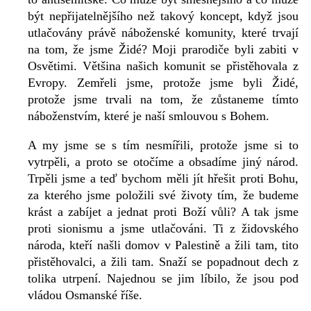
být nepřijatelnějšího než takový koncept, když jsou
utlačovány právě náboženské komunity, které trvají
na tom, že jsme Židé? Moji prarodiče byli zabiti v
Osvětimi. Většina našich komunit se přistěhovala z
Evropy. Zemřeli jsme, protože jsme byli Židé,
protože jsme trvali na tom, že zůstaneme tímto
náboženstvím, které je naší smlouvou s Bohem.
A my jsme se s tím nesmířili, protože jsme si to
vytrpěli, a proto se otočíme a obsadíme jiný národ.
Trpěli jsme a teď bychom měli jít hřešit proti Bohu,
za kterého jsme položili své životy tím, že budeme
krást a zabíjet a jednat proti Boží vůli? A tak jsme
proti sionismu a jsme utlačováni. Ti z židovského
národa, kteří našli domov v Palestině a žili tam, tito
přistěhovalci, a žili tam. Snaží se popadnout dech z
tolika utrpení. Najednou se jim líbilo, že jsou pod
vládou Osmanské říše.