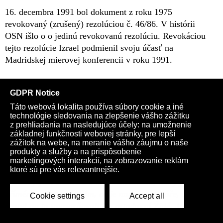
16. decembra 1991 bol dokument z roku 1975
revokovaný (zrušený) rezolúciou č. 46/86. V histórii
OSN išlo o o jedinú revokovanú rezolúciu. Revokáciou
tejto rezolúcie Izrael podmienil svoju účasť na
Madridskej mierovej konferencii v roku 1991.
Etnického čistky pod zámienkou vojenskej
operácie, zákaz antisionizmu a kritiky štátu
Izrael
„V rozhovoru rabín Weiss správně uvedl, že v Izraeli se
chystá zákony IHRA, který má zakázat anti-sionismus a
kritizování existence státu Izrael. Je to samozřejmě
utahování šroubů, protože sionistickým se začíná
hroutit jejich chiméra o krásném Izraeli, který je v
přímém rozporu se vším, co je napsáno v Tóře, ale
dosud na to upozorňovali jen ortodoxní Židé. Jenže ve
chvíli, kdy se v pásmu Gazy zahajují procesy etnického