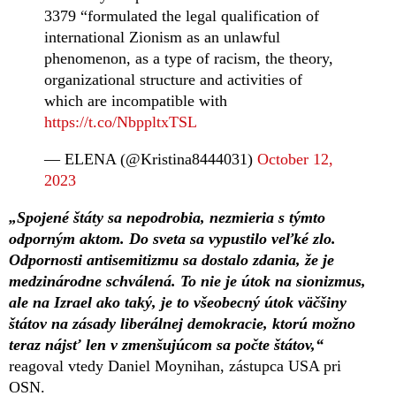
3379 “formulated the legal qualification of
international Zionism as an unlawful
phenomenon, as a type of racism, the theory,
organizational structure and activities of
which are incompatible with
https://t.co/NbppltxTSL
— ELENA (@Kristina8444031)
October 12,
2023
„Spojené štáty sa nepodrobia, nezmieria s týmto
odporným aktom. Do sveta sa vypustilo veľké zlo.
Odpornosti antisemitizmu sa dostalo zdania, že je
medzinárodne schválená. To nie je útok na sionizmus,
ale na Izrael ako taký, je to všeobecný útok väčšiny
štátov na zásady liberálnej demokracie, ktorú možno
teraz nájsť len v zmenšujúcom sa počte štátov,“
reagoval vtedy Daniel Moynihan, zástupca USA pri
OSN.