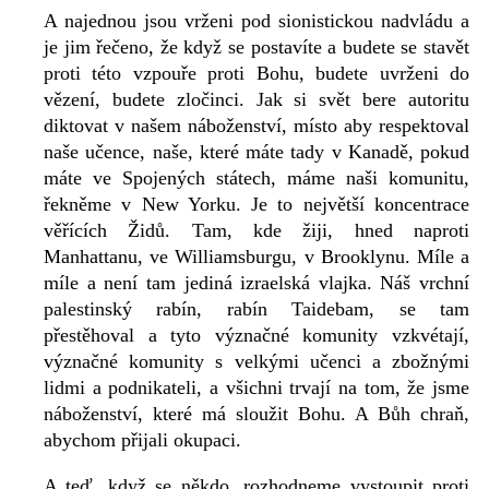
A najednou jsou vrženi pod sionistickou nadvládu a
je jim řečeno, že když se postavíte a budete se stavět
proti této vzpouře proti Bohu, budete uvrženi do
vězení, budete zločinci. Jak si svět bere autoritu
diktovat v našem náboženství, místo aby respektoval
naše učence, naše, které máte tady v Kanadě, pokud
máte ve Spojených státech, máme naši komunitu,
řekněme v New Yorku. Je to největší koncentrace
věřících Židů. Tam, kde žiji, hned naproti
Manhattanu, ve Williamsburgu, v Brooklynu. Míle a
míle a není tam jediná izraelská vlajka. Náš vrchní
palestinský rabín, rabín Taidebam, se tam
přestěhoval a tyto význačné komunity vzkvétají,
význačné komunity s velkými učenci a zbožnými
lidmi a podnikateli, a všichni trvají na tom, že jsme
náboženství, které má sloužit Bohu. A Bůh chraň,
abychom přijali okupaci.
A teď, když se někdo, rozhodneme vystoupit proti