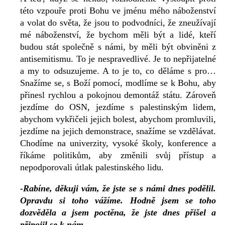
této vzpouře proti Bohu ve jménu mého náboženství
a volat do světa, že jsou to podvodníci, že zneužívají
mé náboženství, že bychom měli být a lidé, kteří
budou stát společně s námi, by měli být obviněni z
antisemitismu. To je nespravedlivé. Je to nepřijatelné
a my to odsuzujeme. A to je to, co děláme s pro…
Snažíme se, s Boží pomocí, modlíme se k Bohu, aby
přinesl rychlou a pokojnou demontáž státu. Zároveň
jezdíme do OSN, jezdíme s palestinským lidem,
abychom vykřičeli jejich bolest, abychom promluvili,
jezdíme na jejich demonstrace, snažíme se vzdělávat.
Chodíme na univerzity, vysoké školy, konference a
říkáme politikům, aby změnili svůj přístup a
nepodporovali útlak palestinského lidu.
-Rabíne, děkuji vám, že jste se s námi dnes podělil.
Opravdu si toho vážíme. Hodně jsem se toho
dozvěděla a jsem poctěna, že jste dnes přišel a
připojil se k nám.