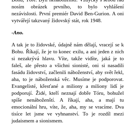
nosím obrázek prvního, to bylo vyhlášení
nezávislosti. První premiér David Ben-Gurion. A oni
vytvářejí takzvaný židovský stát, rok 1948.
-Ano.
A tak je to židovské, údajně nám dělají, vracejí se k
Bohu. Říkají, že je to konec exilu, a ani jeden z nich
si nezakrývá hlavu. Víte, takže vidíte, jaká je to
faleš, ale přesto a všichni sionisté, oni si nasadili
fasádu židovství, začlenili náboženství, aby svět řekl,
aha, to je náboženská věc. Musíme je podporovat.
Evangelisté, křesťané a miliony a miliony lidí je
podporují. Židé, kteří neznají dobře Tóru, bohužel
spíše nenáboženští. A říkají, aha, a mají tu
emocionální hru, víte, že, aha, my se vracíme. Dva
tisíce let jsme ve vyhnanství. To je rozdíl mezi
judaismem a sionismem.