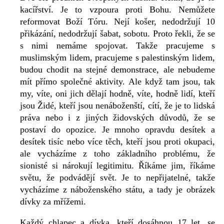
kacířství. Je to vzpoura proti Bohu. Nemůžete
reformovat Boží Tóru. Nejí košer, nedodržují 10
přikázání, nedodržují šabat, sobotu. Proto řekli, že se
s nimi nemáme spojovat. Takže pracujeme s
muslimským lidem, pracujeme s palestinským lidem,
budou chodit na stejné demonstrace, ale nebudeme
mít přímo společné aktivity. Ale když tam jsou, tak
my, víte, oni jich dělají hodně, víte, hodně lidí, kteří
jsou Židé, kteří jsou nenáboženští, cítí, že je to lidská
práva nebo i z jiných židovských důvodů, že se
postaví do opozice. Je mnoho opravdu desítek a
desítek tisíc nebo více těch, kteří jsou proti okupaci,
ale vycházíme z toho základního problému, že
sionisté si nárokují legitimitu. Říkáme jim, říkáme
světu, že podvádějí svět. Je to nepřijatelné, takže
vycházíme z náboženského státu, a tady je obrázek
dívky za mřížemi.
Každý chlapec a dívka, kteří dosáhnou 17 let, se