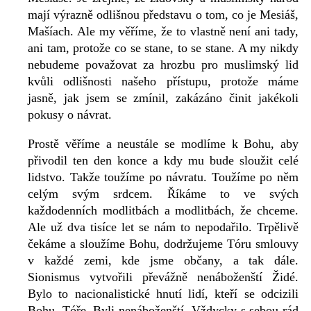
mají výrazně odlišnou představu o tom, co je Mesiáš,
Mašíach. Ale my věříme, že to vlastně není ani tady,
ani tam, protože co se stane, to se stane. A my nikdy
nebudeme považovat za hrozbu pro muslimský lid
kvůli odlišnosti našeho přístupu, protože máme
jasně, jak jsem se zmínil, zakázáno činit jakékoli
pokusy o návrat.
Prostě věříme a neustále se modlíme k Bohu, aby
přivodil ten den konce a kdy mu bude sloužit celé
lidstvo. Takže toužíme po návratu. Toužíme po něm
celým svým srdcem. Říkáme to ve svých
každodenních modlitbách a modlitbách, že chceme.
Ale už dva tisíce let se nám to nepodařilo. Trpělivě
čekáme a sloužíme Bohu, dodržujeme Tóru smlouvy
v každé zemi, kde jsme občany, a tak dále.
Sionismus vytvořili převážně nenáboženští Židé.
Bylo to nacionalistické hnutí lidí, kteří se odcizili
Bohu, Tóře. Byli nenáboženští. Vždycky s sebou rád