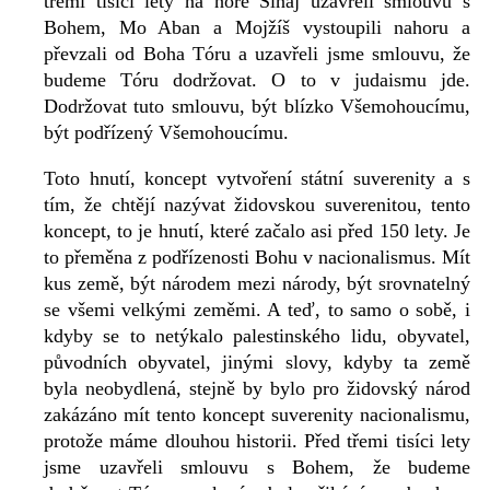
třemi tisíci lety na hoře Sinaj uzavřeli smlouvu s
Bohem, Mo Aban a Mojžíš vystoupili nahoru a
převzali od Boha Tóru a uzavřeli jsme smlouvu, že
budeme Tóru dodržovat. O to v judaismu jde.
Dodržovat tuto smlouvu, být blízko Všemohoucímu,
být podřízený Všemohoucímu.
Toto hnutí, koncept vytvoření státní suverenity a s
tím, že chtějí nazývat židovskou suverenitou, tento
koncept, to je hnutí, které začalo asi před 150 lety. Je
to přeměna z podřízenosti Bohu v nacionalismus. Mít
kus země, být národem mezi národy, být srovnatelný
se všemi velkými zeměmi. A teď, to samo o sobě, i
kdyby se to netýkalo palestinského lidu, obyvatel,
původních obyvatel, jinými slovy, kdyby ta země
byla neobydlená, stejně by bylo pro židovský národ
zakázáno mít tento koncept suverenity nacionalismu,
protože máme dlouhou historii. Před třemi tisíci lety
jsme uzavřeli smlouvu s Bohem, že budeme