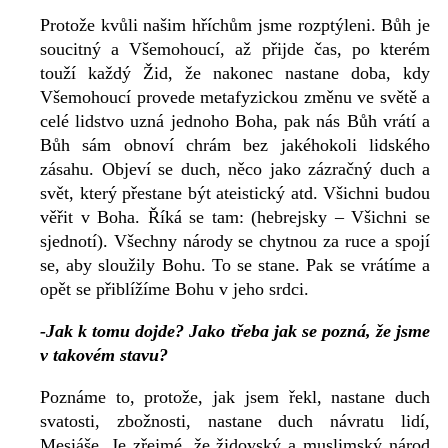
Protože kvůli našim hříchům jsme rozptýleni. Bůh je
soucitný a Všemohoucí, až přijde čas, po kterém
touží každý Žid, že nakonec nastane doba, kdy
Všemohoucí provede metafyzickou změnu ve světě a
celé lidstvo uzná jednoho Boha, pak nás Bůh vrátí a
Bůh sám obnoví chrám bez jakéhokoli lidského
zásahu. Objeví se duch, něco jako zázračný duch a
svět, který přestane být ateistický atd. Všichni budou
věřit v Boha. Říká se tam: (hebrejsky – Všichni se
sjednotí). Všechny národy se chytnou za ruce a spojí
se, aby sloužily Bohu. To se stane. Pak se vrátíme a
opět se přiblížíme Bohu v jeho srdci.
-Jak k tomu dojde? Jako třeba jak se pozná, že jsme
v takovém stavu?
Poznáme to, protože, jak jsem řekl, nastane duch
svatosti, zbožnosti, nastane duch návratu lidí,
Mesiáše. Je zřejmé, že židovský a muslimský národ