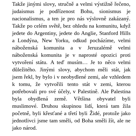
Takže jinými slovy, stručně a velmi výstižně řečeno,
judaismus je podřízenost Bohu, sionismus je
nacionalismus, a ten je pro nás výslovně zakázaný.
Takže po celém světě, bez ohledu na komunitu, když
jedete do Argentiny, jedete do Anglie, Stanford Hills
a Londýna, New Yorku, odkud pocházíme, velmi
náboženská komunita a v Jeruzalémě velmi
náboženská komunita je v naprosté opozici proti
vytvoření státu. A teď musím… Je to něco velmi
důležitého. Jinými slovy, abychom měli stát, jak
jsem řekl, by bylo i v neobydlené zemi, ale vzhledem
k tomu, že vytvořili tento stát v zemi, kterou
potřebovali pro své účely, v Palestině. Ale Palestina
byla obydlená země. Většina obyvatel byli
muslimové. Druhou skupinou lidí, která tam žila
početně, byli křesťané a třetí byli Židé, protože jako
jednotlivci jsme tam směli, od Boha směli žít, ale ne
jako národ.