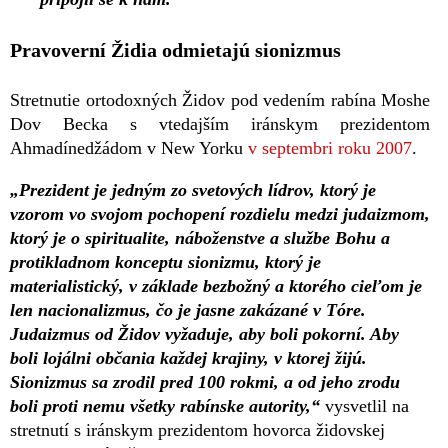
Pravoverní Židia odmietajú sionizmus
Stretnutie ortodoxných Židov pod vedením rabína Moshe
Dov Becka s vtedajším iránskym prezidentom
Ahmadínedžádom v New Yorku
v septembri roku 2007
.
„Prezident je jedným zo svetových lídrov, ktorý je
vzorom vo svojom pochopení rozdielu medzi judaizmom,
ktorý je o spiritualite, náboženstve a službe Bohu a
protikladnom konceptu sionizmu, ktorý je
materialistický, v základe bezbožný a ktorého cieľom je
len nacionalizmus, čo je jasne zakázané v Tóre.
Judaizmus od Židov vyžaduje, aby boli pokorní. Aby
boli lojálni občania každej krajiny, v ktorej žijú.
Sionizmus sa zrodil pred 100 rokmi, a od jeho zrodu
boli proti nemu všetky rabínske autority,“
vysvetlil na
stretnutí s iránskym prezidentom hovorca židovskej