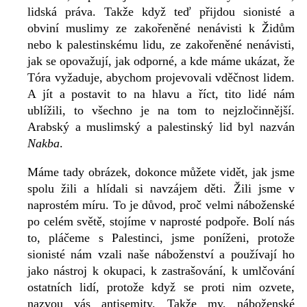
lidská práva. Takže když teď přijdou sionisté a
obviní muslimy ze zakořeněné nenávisti k Židům
nebo k palestinskému lidu, ze zakořeněné nenávisti,
jak se opovažují, jak odporné, a kde máme ukázat, že
Tóra vyžaduje, abychom projevovali vděčnost lidem.
A jít a postavit to na hlavu a říct, tito lidé nám
ublížili, to všechno je na tom to nejzločinnější.
Arabský a muslimský a palestinský lid byl nazván
Nakba
.
Máme tady obrázek, dokonce můžete vidět, jak jsme
spolu žili a hlídali si navzájem děti. Žili jsme v
naprostém míru. To je důvod, proč velmi náboženské
po celém světě, stojíme v naprosté podpoře. Bolí nás
to, pláčeme s Palestinci, jsme poníženi, protože
sionisté nám vzali naše náboženství a používají ho
jako nástroj k okupaci, k zastrašování, k umlčování
ostatních lidí, protože když se proti nim ozvete,
nazvou vás antisemity. Takže my, náboženské