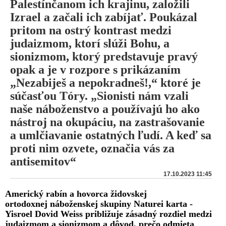
Palestínčanom ich krajinu, založili
Izrael a začali ich zabíjať. Poukázal
pritom na ostrý kontrast medzi
judaizmom, ktorí slúži Bohu, a
sionizmom, ktorý predstavuje pravý
opak a je v rozpore s prikázaním
„Nezabiješ a nepokradneš!,“ ktoré je
súčasťou Tóry. „Sionisti nám vzali
naše náboženstvo a používajú ho ako
nástroj na okupáciu, na zastrašovanie
a umlčiavanie ostatných ľudí. A keď sa
proti nim ozvete, označia vás za
antisemitov“
17.10.2023 11:45
Americký rabín a hovorca židovskej
ortodoxnej náboženskej skupiny Naturei karta -
Yisroel Dovid Weiss približuje zásadný rozdiel medzi
judaizmom a sionizmom a dôvod, prečo odmieta