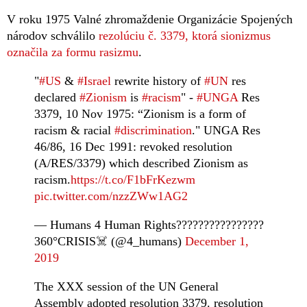
V roku 1975 Valné zhromaždenie Organizácie Spojených
národov schválilo
rezolúciu č. 3379, ktorá sionizmus
označila za formu rasizmu
.
"
#US
&
#Israel
rewrite history of
#UN
res
declared
#Zionism
is
#racism
" -
#UNGA
Res
3379, 10 Nov 1975: “Zionism is a form of
racism & racial
#discrimination
." UNGA Res
46/86, 16 Dec 1991: revoked resolution
(A/RES/3379) which described Zionism as
racism.
https://t.co/F1bFrKezwm
pic.twitter.com/nzzZWw1AG2
— Humans 4 Human Rights????????????????
360°CRISIS☠️ (@4_humans)
December 1,
2019
The XXX session of the UN General
Assembly adopted resolution 3379. resolution