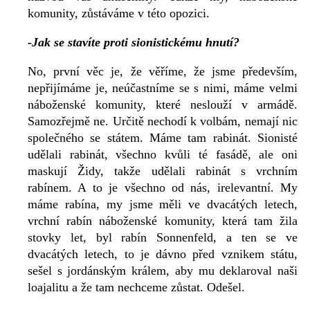
komunity, zůstáváme v této opozici.
-Jak se stavíte proti sionistickému hnutí?
No, první věc je, že věříme, že jsme především,
nepřijímáme je, neúčastníme se s nimi, máme velmi
náboženské komunity, které neslouží v armádě.
Samozřejmě ne. Určitě nechodí k volbám, nemají nic
společného se státem. Máme tam rabinát. Sionisté
udělali rabinát, všechno kvůli té fasádě, ale oni
maskují Židy, takže udělali rabinát s vrchním
rabínem. A to je všechno od nás, irelevantní. My
máme rabína, my jsme měli ve dvacátých letech,
vrchní rabín náboženské komunity, která tam žila
stovky let, byl rabín Sonnenfeld, a ten se ve
dvacátých letech, to je dávno před vznikem státu,
sešel s jordánským králem, aby mu deklaroval naši
loajalitu a že tam nechceme zůstat. Odešel.