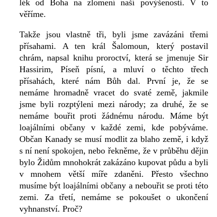
lék od Boha na zlomení naší povýšenosti. V to
věříme.
Takže jsou vlastně tři, byli jsme zavázáni třemi
přísahami. A ten král Šalomoun, který postavil
chrám, napsal knihu proroctví, která se jmenuje Sir
Hassirim, Píseň písní, a mluví o těchto třech
přísahách, které nám Bůh dal. První je, že se
nemáme hromadně vracet do svaté země, jakmile
jsme byli rozptýleni mezi národy; za druhé, že se
nemáme bouřit proti žádnému národu. Máme být
loajálními občany v každé zemi, kde pobýváme.
Občan Kanady se musí modlit za blaho země, i když
s ní není spokojen, nebo řekněme, že v průběhu dějin
bylo Židům mnohokrát zakázáno kupovat půdu a byli
v mnohem větší míře zdaněni. Přesto všechno
musíme být loajálními občany a nebouřit se proti této
zemi. Za třetí, nemáme se pokoušet o ukončení
vyhnanství. Proč?