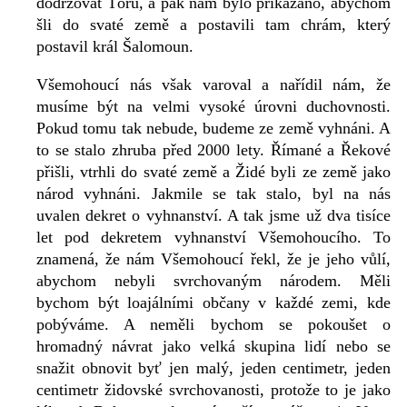
dodržovat Tóru, a pak nám bylo přikázáno, abychom
šli do svaté země a postavili tam chrám, který
postavil král Šalomoun.
Všemohoucí nás však varoval a nařídil nám, že
musíme být na velmi vysoké úrovni duchovnosti.
Pokud tomu tak nebude, budeme ze země vyhnáni. A
to se stalo zhruba před 2000 lety. Římané a Řekové
přišli, vtrhli do svaté země a Židé byli ze země jako
národ vyhnáni. Jakmile se tak stalo, byl na nás
uvalen dekret o vyhnanství. A tak jsme už dva tisíce
let pod dekretem vyhnanství Všemohoucího. To
znamená, že nám Všemohoucí řekl, že je jeho vůlí,
abychom nebyli svrchovaným národem. Měli
bychom být loajálními občany v každé zemi, kde
pobýváme. A neměli bychom se pokoušet o
hromadný návrat jako velká skupina lidí nebo se
snažit obnovit byť jen malý, jeden centimetr, jeden
centimetr židovské svrchovanosti, protože to je jako