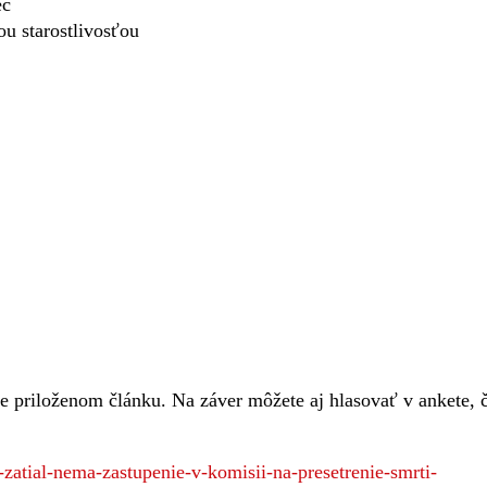
ec
u starostlivosťou
e priloženom článku. Na záver môžete aj hlasovať v ankete, č
-zatial-nema-zastupenie-v-komisii-na-presetrenie-smrti-