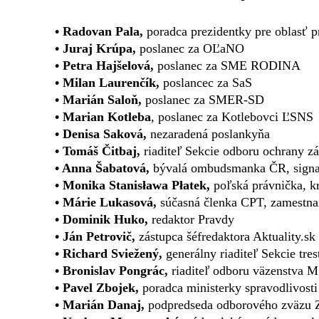
• Radovan Pala,
poradca prezidentky pre oblasť pr
• Juraj Krúpa,
poslanec za OĽaNO
• Petra Hajšelová,
poslanec za SME RODINA
• Milan Laurenčík,
poslancec za SaS
• Marián Saloň,
poslanec za SMER-SD
• Marian Kotleba
, poslanec za Kotlebovci ĽSNS
• Denisa Saková,
nezaradená poslankyňa
• Tomáš Čitbaj,
riaditeľ Sekcie odboru ochrany z
• Anna Šabatová,
bývalá ombudsmanka ČR, signat
• Monika Stanisława Płatek,
poľská právnička, kr
• Márie Lukasová,
súčasná členka CPT, zamestnan
• Dominik Huko,
redaktor Pravdy
• Ján Petrovič,
zástupca šéfredaktora Aktuality.sk
• Richard Sviežený,
generálny riaditeľ Sekcie tr
• Bronislav Pongrác,
riaditeľ odboru väzenstva 
• Pavel Zbojek,
poradca ministerky spravodlivosti
• Marián Danaj,
podpredseda odborového zväzu