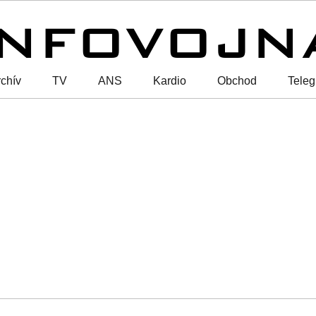
chív
TV
ANS
Kardio
Obchod
Tele