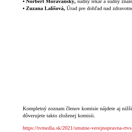
• Norbert Moravanský,
súdny lekár a súdny znal
• Zuzana Lališová,
Úrad pre dohľad nad zdravotno
Kompletný zoznam členov komisie nájdete aj nižši
dôverujete takto zloženej komisii.
https://tvmedia.sk/2021/smutne-verejnopravna-rtvs