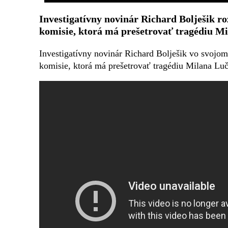
Investigatívny novinár Richard Bolješik r
komisie, ktorá má prešetrovať tragédiu M
Investigatívny novinár Richard Bolješik vo svojo
komisie, ktorá má prešetrovať tragédiu Milana Lu