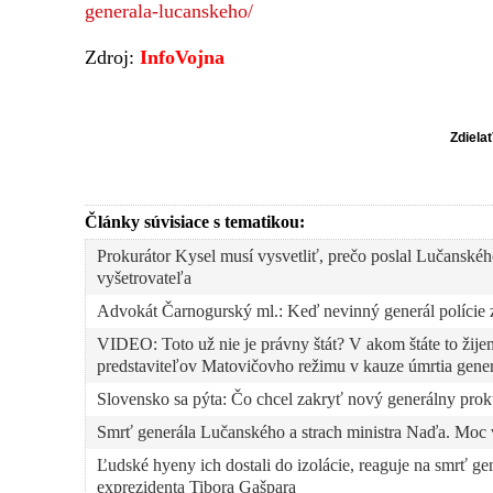
generala-lucanskeho/
Zdroj:
InfoVojna
Zdiela
Články súvisiace s tematikou:
Prokurátor Kysel musí vysvetliť, prečo poslal Lučanské
vyšetrovateľa
Advokát Čarnogurský ml.: Keď nevinný generál polície 
VIDEO: Toto už nie je právny štát? V akom štáte to žije
predstaviteľov Matovičovho režimu v kauze úmrtia gene
Slovensko sa pýta: Čo chcel zakryť nový generálny prok
Smrť generála Lučanského a strach ministra Naďa. Moc v 
Ľudské hyeny ich dostali do izolácie, reaguje na smrť g
exprezidenta Tibora Gašpara