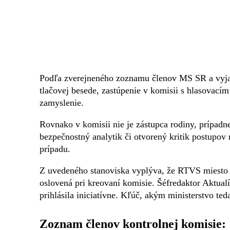
Podľa zverejneného zoznamu členov MS SR a vyjadr
tlačovej besede, zastúpenie v komisii s hlasovací
zamyslenie.
Rovnako v komisii nie je zástupca rodiny, prípad
bezpečnostný analytik či otvorený kritik postupov 
prípadu.
Z uvedeného stanoviska vyplýva, že RTVS miesto v
oslovená pri kreovaní komisie. Šéfredaktor Aktualít
prihlásila iniciatívne. Kľúč, akým ministerstvo te
Zoznam členov kontrolnej komisie: