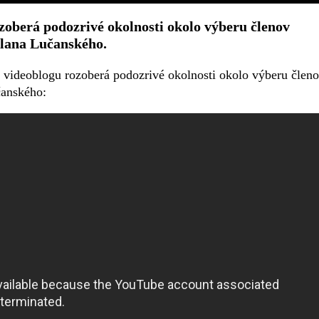
ozoberá podozrivé okolnosti okolo výberu členov
ilana Lučanského.
m videoblogu rozoberá podozrivé okolnosti okolo výberu člen
čanského: