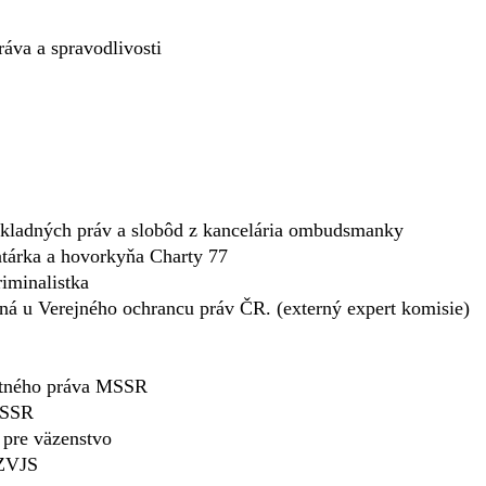
áva a spravodlivosti
ákladných práv a slobôd z kancelária ombudsmanky
árka a hovorkyňa Charty 77
iminalistka
á u Verejného ochrancu práv ČR. (externý expert komisie)
estného práva MSSR
MSSR
 pre väzenstvo
 ZVJS