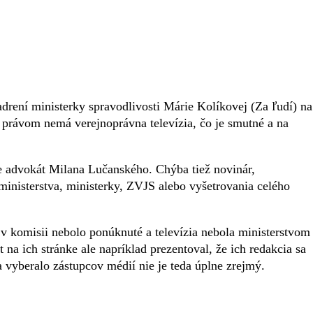
ení ministerky spravodlivosti Márie Kolíkovej (Za ľudí) na
m právom nemá verejnoprávna televízia, čo je smutné a na
ne advokát Milana Lučanského. Chýba tiež novinár,
ministerstva, ministerky, ZVJS alebo vyšetrovania celého
 komisii nebolo ponúknuté a televízia nebola ministerstvom
 na ich stránke ale napríklad prezentoval, že ich redakcia sa
da vyberalo zástupcov médií nie je teda úplne zrejmý.