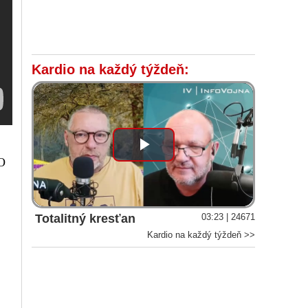
Kardio na každý týždeň:
Play
 O
Video
Totalitný kresťan
03:23 | 24671
Kardio na každý týždeň >>