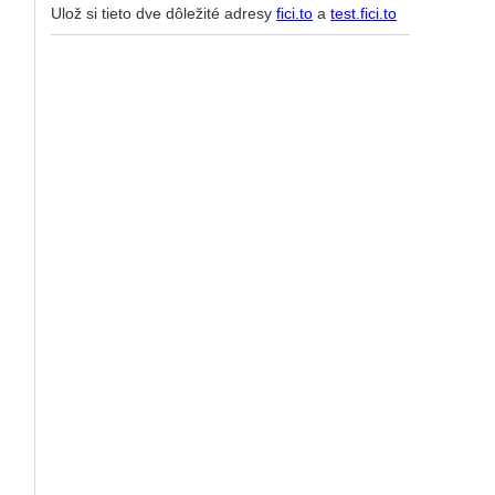
Ulož si tieto dve dôležité adresy
fici.to
a
test.fici.to