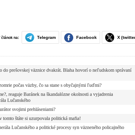
Telegram
Facebook
X (twitte
ť článok na:
ho do prešovskej väznice dvakrát. Blaha hovorí o neľudskom správaní
zomrie počas väzby, čo sa stane s obyčajnými ľuďmi?
me?, reaguje Baránek na škandalózne okolnosti a vyjadrenia
rála Lučanského
urátor svojimi prehláseniami?
tomto štáte si uzurpovala politická mafia!
enerála Lučanského a politické procesy syn väzneného policajného