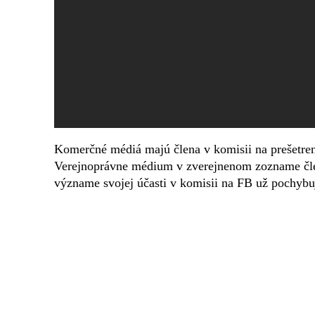
Komerčné médiá majú člena v komisii na prešetren
Verejnoprávne médium v zverejnenom zozname člen
význame svojej účasti v komisii na FB už pochybu