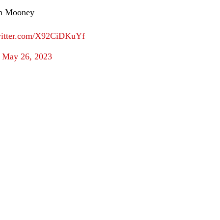
in Mooney
witter.com/X92CiDKuYf
)
May 26, 2023