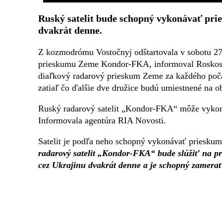
Ruský satelit bude schopný vykonávať pri
dvakrát denne.
Z kozmodrómu Vostočnyj odštartovala v sobotu 27
prieskumu Zeme Kondor-FKA, informoval Roskosm
diaľkový radarový prieskum Zeme za každého počas
zatiaľ čo ďalšie dve družice budú umiestnené na 
Ruský radarový satelit „Kondor-FKA“ môže vykonáva
Informovala agentúra RIA Novosti.
Satelit je podľa neho schopný vykonávať priesku
radarový satelit „Kondor-FKA“ bude slúžiť na pr
cez Ukrajinu dvakrát denne a je schopný zamerať