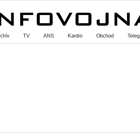
chív
TV
ANS
Kardio
Obchod
Tele