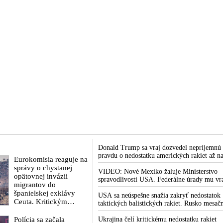
Donald Trump sa vraj dozvedel nepríjemnú
pravdu o nedostatku amerických rakiet až n
Eurokomisia reaguje na
rokovaní svojej vlády v prezidentskom sídle
správy o chystanej
Camp David v Marylande, a preto musel
VIDEO: Nové Mexiko žaluje Ministerstvo
opätovnej invázii
odložiť plánované útoky na Irán. Prezident
spravodlivosti USA. Federálne úrady mu vr
migrantov do
USA sa pre to údajne pohádal so šéfom
bránia vo vyšetrovaní sexuálnych zločinov
španielskej exklávy
Pentagónu, lebo bol presvedčený o opaku
organizátora pedofilnej siete Jeffreyho
USA sa neúspešne snažia zakryť nedostatok
Ceuta. Kritickým
Epsteina. Ten mal nariadiť, aby dve dievčat
taktických balistických rakiet. Rusko mesač
termínom je 15. august
zo zahraničia, ktoré boli uškrtené počas
vyprodukuje viac rakiet, než koľko vyrobia
2026
Polícia sa začala
drsného fetišistického sexu, pochovali v
všetci producenti systémov Patriot dohroma
Ukrajina čelí kritickému nedostatku rakiet