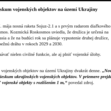
eskum vojenských objektov na území Ukrajiny
. mája nosná raketa Sojuz-2.1 a s prvým radarom diaľkového
os. Kozmická Roskosmos uviedla, že družica je určená na
ia a že na budúci rok sa plánuje vypustenie druhej družice,
obežnú dráhu v rokoch 2029 a 2030.
ť nielen civilné funkcie, ale aj plniť vojenské úlohy.
m vojenských objektov na území Ukrajiny dvakrát denne.
„No
ieskum ukrajinských vojenských objektov. V priemere prejd
 vojenské objekty s rozlíšením 1 m,“
povedal zdroj.