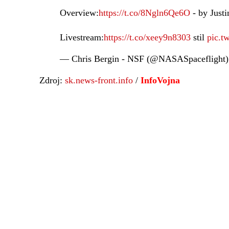
Overview:
https://t.co/8Ngln6Qe6O
- by Just
Livestream:
https://t.co/xeey9n8303
stil
pic.t
— Chris Bergin - NSF (@NASASpaceflight
Zdroj:
sk.news-front.info
/
InfoVojna