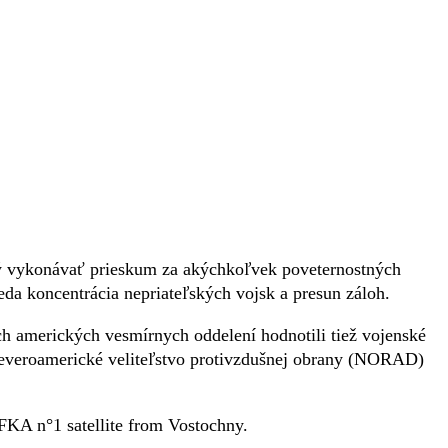
pný vykonávať prieskum za akýchkoľvek poveternostných
da koncentrácia nepriateľských vojsk a presun záloh.
ých amerických vesmírnych oddelení hodnotili tiež vojenské
 Severoamerické veliteľstvo protivzdušnej obrany (NORAD)
A n°1 satellite from Vostochny.