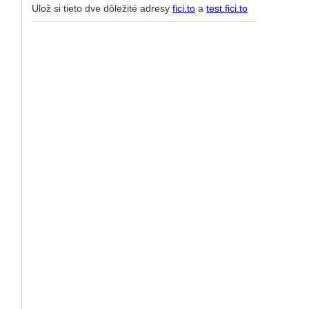
Ulož si tieto dve dôležité adresy
fici.to
a
test.fici.to