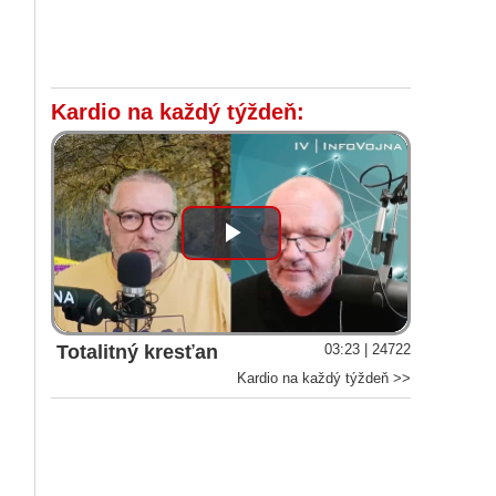
Kardio na každý týždeň:
Play
Video
Totalitný kresťan
03:23 | 24722
Kardio na každý týždeň >>