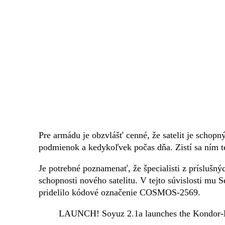
Pre armádu je obzvlášť cenné, že satelit je scho
podmienok a kedykoľvek počas dňa. Zistí sa ním te
Je potrebné poznamenať, že špecialisti z príslušn
schopnosti nového satelitu. V tejto súvislosti mu
pridelilo kódové označenie COSMOS-2569.
LAUNCH! Soyuz 2.1a launches the Kondor-FK