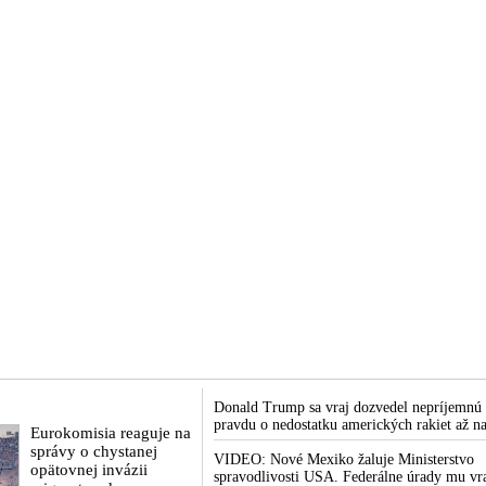
Donald Trump sa vraj dozvedel nepríjemnú
pravdu o nedostatku amerických rakiet až n
Eurokomisia reaguje na
rokovaní svojej vlády v prezidentskom sídle
správy o chystanej
Camp David v Marylande, a preto musel
VIDEO: Nové Mexiko žaluje Ministerstvo
opätovnej invázii
odložiť plánované útoky na Irán. Prezident
spravodlivosti USA. Federálne úrady mu vr