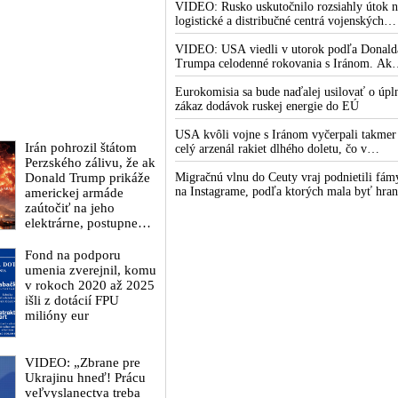
Fauciho pred výborom amerického Senátu
VIDEO: Rusko uskutočnilo rozsiahly útok n
väčšina médií ignorovala
logistické a distribučné centrá vojenských
dodávok na Ukrajine. Ukrajinská protivzdu
obrana nedokázala počas ničivého nočného
VIDEO: USA viedli v utorok podľa Donald
útoku na Kyjev a jeho okolie zachytiť ani
Trumpa celodenné rokovania s Iránom. Ak
jednu ruskú raketu
zlyhajú, sľubuje tvrdý vojenský zásah proti
Teheránu
Eurokomisia sa bude naďalej usilovať o úpl
zákaz dodávok ruskej energie do EÚ
USA kvôli vojne s Iránom vyčerpali takmer
Irán pohrozil štátom
celý arzenál rakiet dlhého doletu, čo v
Perzského zálivu, že ak
Pentagóne a Trumpovej administratíve
Donald Trump prikáže
vyvoláva vážne obavy o bojaschopnosť
Migračnú vlnu do Ceuty vraj podnietili fám
americkej armády v prípade vypuknutia
na Instagrame, podľa ktorých mala byť hran
americkej armáde
konfliktu s Čínou alebo Ruskom
medzi Marokom a španielskou exklávou
zaútočiť na jeho
otvorená
elektrárne, postupne
odstaví dodávky
elektriny spojencom
Fond na podporu
USA v celom regióne
umenia zverejnil, komu
v rokoch 2020 až 2025
išli z dotácií FPU
milióny eur
VIDEO: „Zbrane pre
Ukrajinu hneď! Prácu
veľvyslanectva treba