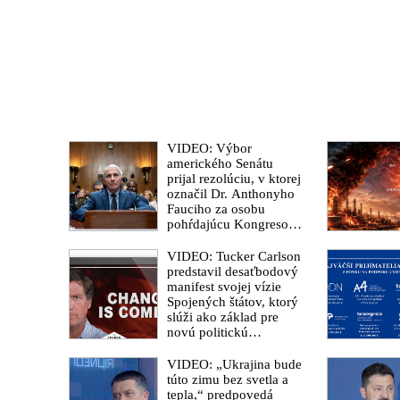
VIDEO: Výbor
amerického Senátu
prijal rezolúciu, v ktorej
označil Dr. Anthonyho
Fauciho za osobu
pohŕdajúcu Kongresom.
„Zomrel milión
Američanov a myslím
VIDEO: Tucker Carlson
si, že si zaslúžia poznať
predstavil desaťbodový
pravdu,“ vyhlásil
manifest svojej vízie
senátor Rand Paul
Spojených štátov, ktorý
slúži ako základ pre
novú politickú
platformu
odštiepeneckej frakcie
VIDEO: „Ukrajina bude
hnutia MAGA
túto zimu bez svetla a
tepla,“ predpovedá