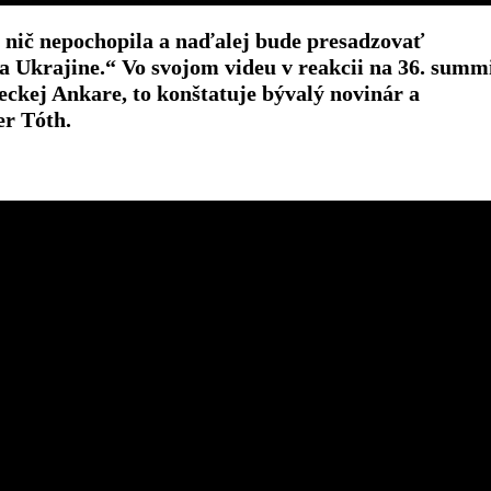
, nič nepochopila a naďalej bude presadzovať
 na Ukrajine.“ Vo svojom videu v reakcii na 36. summ
reckej Ankare, to konštatuje bývalý novinár a
er Tóth.