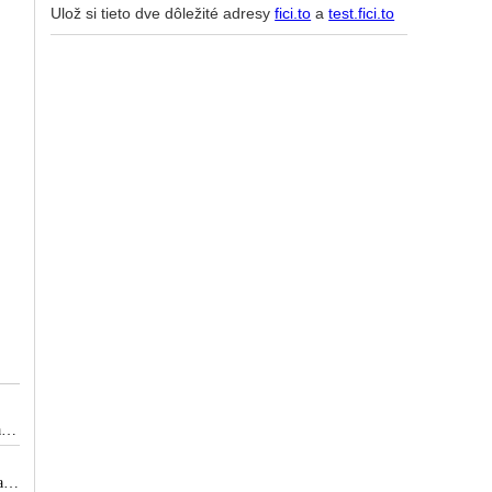
Ulož si tieto dve dôležité adresy
fici.to
a
test.fici.to
a
aj