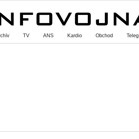
chív
TV
ANS
Kardio
Obchod
Tele