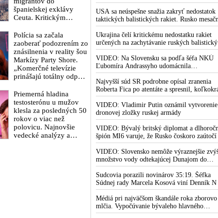
migrantov do
USA sa pre to údajne pohádal so šéfom
bránia vo vyšetrovaní sexuálnych zločinov
španielskej exklávy
Pentagónu, lebo bol presvedčený o opaku
organizátora pedofilnej siete Jeffreyho
USA sa neúspešne snažia zakryť nedostatok
Ceuta. Kritickým
Epsteina. Ten mal nariadiť, aby dve dievčat
taktických balistických rakiet. Rusko mesač
termínom je 15. august
zo zahraničia, ktoré boli uškrtené počas
vyprodukuje viac rakiet, než koľko vyrobia
2026
Polícia sa začala
drsného fetišistického sexu, pochovali v
všetci producenti systémov Patriot dohroma
Ukrajina čelí kritickému nedostatku rakiet
blízkosti jeho ranča v tomto americkom štát
určených na zachytávanie ruských balistick
zaoberať podozrením zo
striel. Počas najnovších ruských útokov sa je
znásilnenia v reality šou
nepodarilo zostreliť ani jednu. Volodymyr
VIDEO: Na Slovensku sa podľa šéfa NKÚ
Markízy Party Shore.
Zelenskyj sa v zúfalstve snaží prostredníct
Ľubomíra Andrassyho udomácnila
„Komerčné televízie
NATO zabezpečiť ich dodávky
eurofondová mafia
prinášajú totálny odpad,
Najvyšší súd SR podrobne opísal zranenia
mozgy ľudí zasypávajú
Roberta Fica po atentáte a spresnil, koľkokr
hnojom,“ vyhlásil v
Priemerná hladina
terorista Juraj Cintula na premiéra vystrelil
reakcii exminister
testosterónu u mužov
VIDEO: Vladimir Putin oznámil vytvorenie
školstva Juraj Draxler.
klesla za posledných 50
dronovej zložky ruskej armády
„KDE SÚ protesty,
rokov o viac než
výkriky či štrajky
polovicu. Najnovšie
VIDEO: Bývalý britský diplomat a dlhoroč
novinárov a mediálnych
vedecké analýzy a
špión MI6 varuje, že Rusko čoskoro zaútočí
pracovníkov?“ spýtal sa
správy prezentované
Európu, pretože k tomu bude dotlačené
odborníkmi poukazujú
rovnako, ako bolo dotlačené k invázii na
VIDEO: Slovensko nemôže výraznejšie zvýš
Ukrajinu v roku 2022. Zelenskyj medzitým 
množstvo vody odtekajúcej Dunajom do
na ohrozenie schopnosti
Kyjeve naliehal na zhromaždených diplomat
Maďarska
mužov splodiť
aby vo svete zháňali energie pre Ukrajinu n
Sudcovia porazili novinárov 35:19. Šéfka
potomstvo
zimu. Putin vraj bude mobilizovať a vojna s
Súdnej rady Marcela Kosová viní Denník N
do zimy pravdepodobne neskončí
krivenia reality
Médiá pri najväčšom škandále roka zborovo
mlčia. Vypočúvanie bývaleho hlavného
lekárskeho poradcu Bieleho domu Anthony