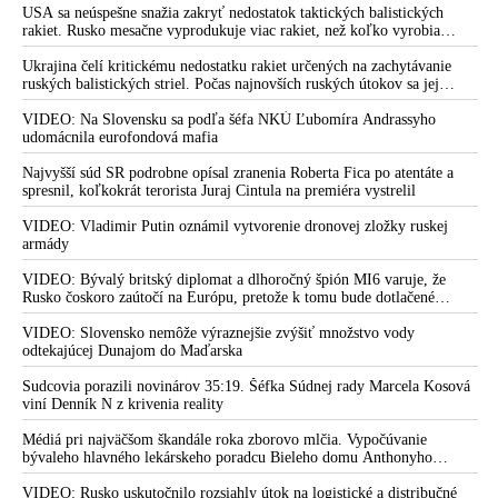
dve dievčatá zo zahraničia, ktoré boli uškrtené počas drsného
USA sa neúspešne snažia zakryť nedostatok taktických balistických
fetišistického sexu, pochovali v blízkosti jeho ranča v tomto americkom
rakiet. Rusko mesačne vyprodukuje viac rakiet, než koľko vyrobia
štáte
všetci producenti systémov Patriot dohromady
Ukrajina čelí kritickému nedostatku rakiet určených na zachytávanie
ruských balistických striel. Počas najnovších ruských útokov sa jej
nepodarilo zostreliť ani jednu. Volodymyr Zelenskyj sa v zúfalstve snaží
prostredníctvom NATO zabezpečiť ich dodávky
VIDEO: Na Slovensku sa podľa šéfa NKÚ Ľubomíra Andrassyho
udomácnila eurofondová mafia
Najvyšší súd SR podrobne opísal zranenia Roberta Fica po atentáte a
spresnil, koľkokrát terorista Juraj Cintula na premiéra vystrelil
VIDEO: Vladimir Putin oznámil vytvorenie dronovej zložky ruskej
armády
VIDEO: Bývalý britský diplomat a dlhoročný špión MI6 varuje, že
Rusko čoskoro zaútočí na Európu, pretože k tomu bude dotlačené
rovnako, ako bolo dotlačené k invázii na Ukrajinu v roku 2022.
Zelenskyj medzitým v Kyjeve naliehal na zhromaždených diplomatov,
VIDEO: Slovensko nemôže výraznejšie zvýšiť množstvo vody
aby vo svete zháňali energie pre Ukrajinu na zimu. Putin vraj bude
odtekajúcej Dunajom do Maďarska
mobilizovať a vojna sa do zimy pravdepodobne neskončí
Sudcovia porazili novinárov 35:19. Šéfka Súdnej rady Marcela Kosová
viní Denník N z krivenia reality
Médiá pri najväčšom škandále roka zborovo mlčia. Vypočúvanie
bývaleho hlavného lekárskeho poradcu Bieleho domu Anthonyho
Fauciho pred výborom amerického Senátu väčšina médií ignorovala
VIDEO: Rusko uskutočnilo rozsiahly útok na logistické a distribučné