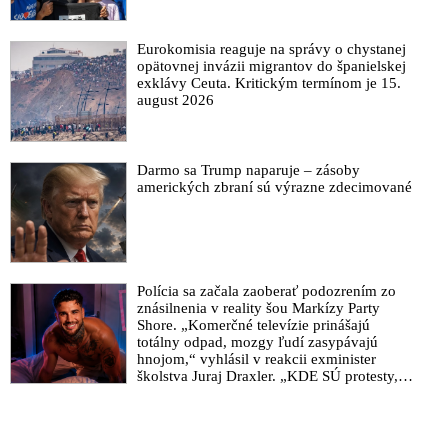
Eurokomisia reaguje na správy o chystanej
opätovnej invázii migrantov do španielskej
exklávy Ceuta. Kritickým termínom je 15.
august 2026
Darmo sa Trump naparuje – zásoby
amerických zbraní sú výrazne zdecimované
Polícia sa začala zaoberať podozrením zo
znásilnenia v reality šou Markízy Party
Shore. „Komerčné televízie prinášajú
totálny odpad, mozgy ľudí zasypávajú
hnojom,“ vyhlásil v reakcii exminister
školstva Juraj Draxler. „KDE SÚ protesty,
výkriky či štrajky novinárov a mediálnych
pracovníkov?“ spýtal sa