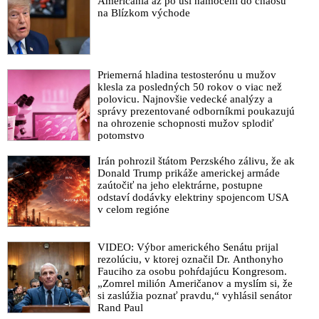
Američania až po uši namočení do chaosu
na Blízkom východe
Priemerná hladina testosterónu u mužov
klesla za posledných 50 rokov o viac než
polovicu. Najnovšie vedecké analýzy a
správy prezentované odborníkmi poukazujú
na ohrozenie schopnosti mužov splodiť
potomstvo
Irán pohrozil štátom Perzského zálivu, že ak
Donald Trump prikáže americkej armáde
zaútočiť na jeho elektrárne, postupne
odstaví dodávky elektriny spojencom USA
v celom regióne
VIDEO: Výbor amerického Senátu prijal
rezolúciu, v ktorej označil Dr. Anthonyho
Fauciho za osobu pohŕdajúcu Kongresom.
„Zomrel milión Američanov a myslím si, že
si zaslúžia poznať pravdu,“ vyhlásil senátor
Rand Paul