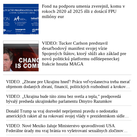
Fond na podporu umenia zverejnil, komu v
rokoch 2020 až 2025 išli z dotácií FPU
milióny eur
VIDEO: Tucker Carlson predstavil
desaťbodový manifest svojej vízie
Spojených štátov, ktorý slúži ako základ pre
novú politickú platformu odštiepeneckej
frakcie hnutia MAGA
VIDEO: „Zbrane pre Ukrajinu hneď! Prácu veľvyslanectva treba merať
objemom dodaných zbraní, financií, politických rozhodnutí a krokov
tlaku na nepriateľa,“ povedal Volodymyr Zelenskyj zhromaždeným
ukrajinským diplomatom v Kyjeve. Donald Trump mu potom odkázal,
VIDEO: „Ukrajina bude túto zimu bez svetla a tepla,“ predpovedá
že USA Ukrajine nedodajú protiraketové systémy Patriot
bývalý predseda ukrajinského parlamentu Dmytro Razumkov
Donald Trump sa vraj dozvedel nepríjemnú pravdu o nedostatku
amerických rakiet až na rokovaní svojej vlády v prezidentskom sídle
Camp David v Marylande, a preto musel odložiť plánované útoky na
Irán. Prezident USA sa pre to údajne pohádal so šéfom Pentagónu, lebo
VIDEO: Nové Mexiko žaluje Ministerstvo spravodlivosti USA.
bol presvedčený o opaku
Federálne úrady mu vraj bránia vo vyšetrovaní sexuálnych zločinov
organizátora pedofilnej siete Jeffreyho Epsteina. Ten mal nariadiť, aby