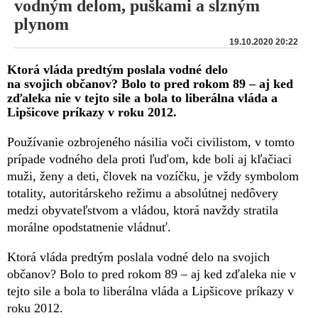
vodným delom, puškami a slzným
plynom
19.10.2020 20:22
Ktorá vláda predtým poslala vodné delo
na svojich občanov? Bolo to pred rokom 89 – aj ked
zďaleka nie v tejto sile a bola to liberálna vláda a
Lipšicove príkazy v roku 2012.
Používanie ozbrojeného násilia voči civilistom, v tomto
prípade vodného dela proti ľuďom, kde boli aj kľačiaci
muži, ženy a deti, človek na vozíčku, je vždy symbolom
totality, autoritárskeho režimu a absolútnej nedôvery
medzi obyvateľstvom a vládou, ktorá navždy stratila
morálne opodstatnenie vládnuť.
Ktorá vláda predtým poslala vodné delo na svojich
občanov? Bolo to pred rokom 89 – aj ked zďaleka nie v
tejto sile a bola to liberálna vláda a Lipšicove príkazy v
roku 2012.