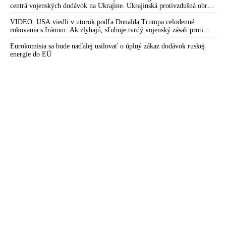
centrá vojenských dodávok na Ukrajine. Ukrajinská protivzdušná obrana
nedokázala počas ničivého nočného útoku na Kyjev a jeho okolie
zachytiť ani jednu ruskú raketu
VIDEO: USA viedli v utorok podľa Donalda Trumpa celodenné
rokovania s Iránom. Ak zlyhajú, sľubuje tvrdý vojenský zásah proti
Teheránu
Eurokomisia sa bude naďalej usilovať o úplný zákaz dodávok ruskej
energie do EÚ