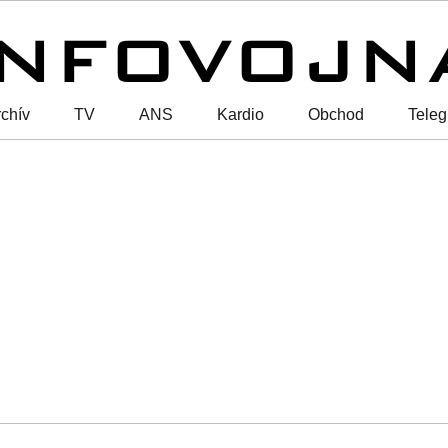
chív
TV
ANS
Kardio
Obchod
Tele