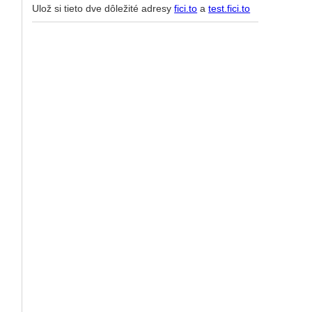
Ulož si tieto dve dôležité adresy
fici.to
a
test.fici.to