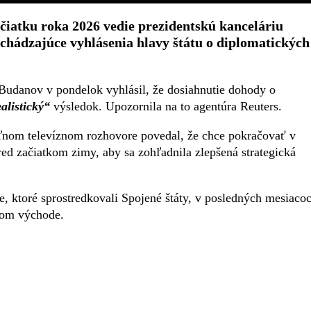
ačiatku roka 2026 vedie prezidentskú kanceláriu
chádzajúce vyhlásenia hlavy štátu o diplomatických
 Budanov v pondelok vyhlásil, že dosiahnutie dohody o
alistický“
výsledok. Upozornila na to agentúra Reuters.
ľnom televíznom rozhovore povedal, že chce pokračovať v
ed začiatkom zimy, aby sa zohľadnila zlepšená strategická
, ktoré sprostredkovali Spojené štáty, v posledných mesiaco
kom východe.