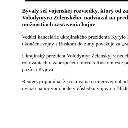
Bývalý šéf vojenskej rozviedky, ktorý od z
Volodymyra Zelenského, nadviazal na pred
možnostiach zastavenia bojov
Vedúci kancelárie ukrajinského prezidenta Kyrylo
ukončení vojny s Ruskom do zimy považuje za
„re
Ukrajinský prezident Volodymyr Zelenskyj v nede
rokovaniach o zabezpečení mieru s Ruskom ešte pr
pozícia Kyjeva.
Reuters pripomína, že rokovania o mierovej dohode
uviazli na mŕtvom bode v dôsledku vojny na Blíz