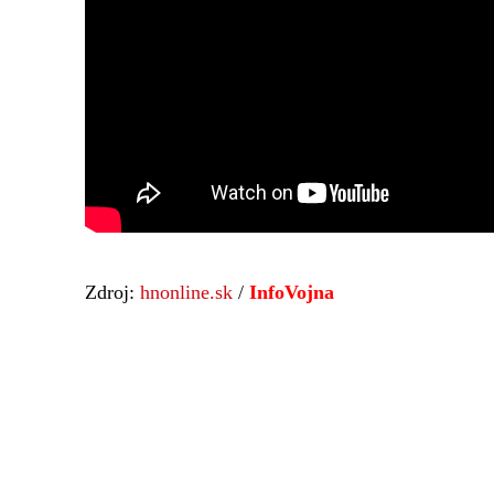
Zdroj:
hnonline.sk
/
InfoVojna