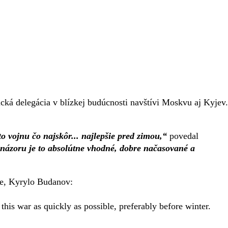
cká delegácia v blízkej budúcnosti navštívi Moskvu aj Kyjev.
o vojnu čo najskôr... najlepšie pred zimou,“
povedal
ázoru je to absolútne vhodné, dobre načasované a
ine, Kyrylo Budanov:
 this war as quickly as possible, preferably before winter.