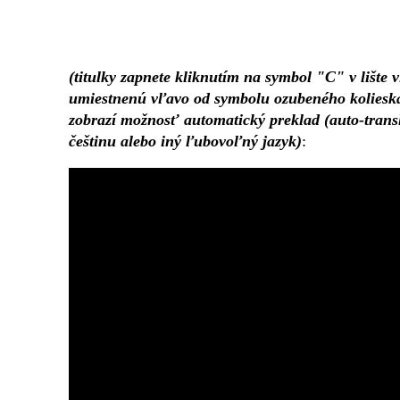
(titulky zapnete kliknutím na symbol "C" v lište
umiestnenú vľavo od symbolu ozubeného kolieska s
zobrazí možnosť automatický preklad (auto-transl
češtinu alebo iný ľubovoľný jazyk)
: