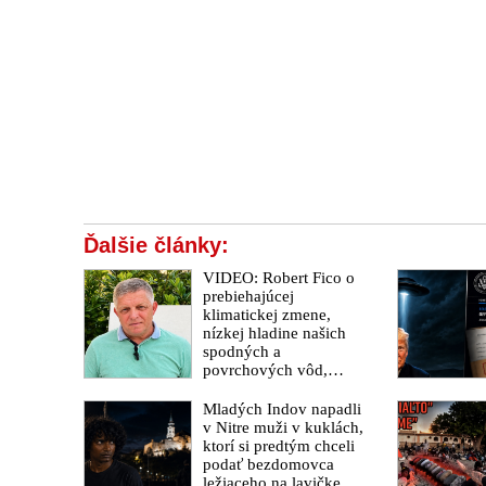
Ďalšie články:
VIDEO: Robert Fico o
prebiehajúcej
klimatickej zmene,
nízkej hladine našich
spodných a
povrchových vôd,
potrebe rozšíriť
závlahové systémy, ak
Mladých Indov napadli
si chceme zaistiť
v Nitre muži v kuklách,
potravinovú
ktorí si predtým chceli
bezpečnosť, dozvukoch
podať bezdomovca
invázie afrických
ležiaceho na lavičke