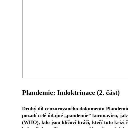
Plandemie: Indoktrinace (2. část)
Druhý díl cenzurovaného dokumentu Plandemie, 
pozadí celé údajné „pandemie” koronaviru, jak
(WHO), kdo jsou klíčoví hráči, kteří tuto krizi 