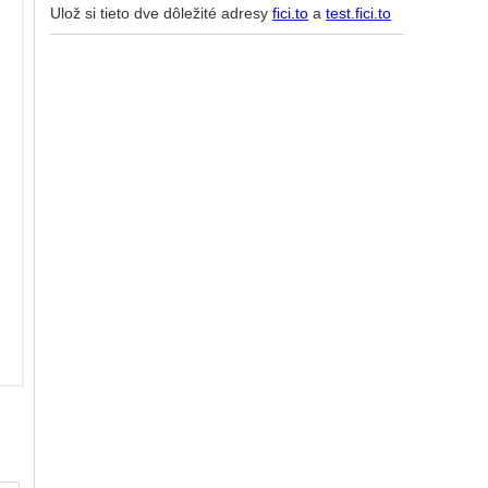
Ulož si tieto dve dôležité adresy
fici.to
a
test.fici.to