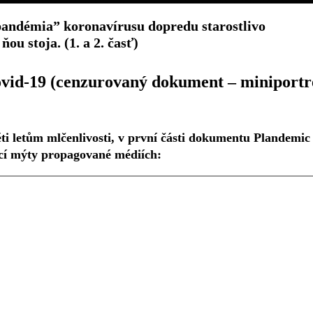
pandémia” koronavírusu dopredu starostlivo
u stoja. (1. a 2. časť)
id-19 (cenzurovaný dokument – miniportr
ti letům mlčenlivosti, v první části dokumentu Plandemic
ací mýty propagované médiích: