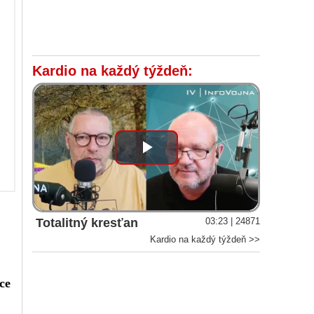
Kardio na každý týždeň:
Play
Video
Totalitný kresťan
03:23 | 24871
Kardio na každý týždeň >>
ce