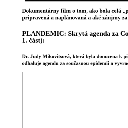
Dokumentárny film o tom, ako bola celá „
pripravená a naplánovaná a aké záujmy za ňo
PLANDEMIC: Skrytá agenda za Cov
1. část):
Dr. Judy Mikovitsová, která byla donucena k pě
odhaluje agendu za současnou epidemií a vyvr