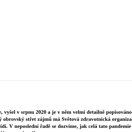
vyšel v srpnu 2020 a je v něm velmi detailně popisováno
ý obrovský střet zájmů má Světová zdravotnická organiza
řídí. V neposlední řadě se dozvíme, jak celá tato pandemie