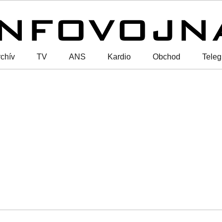
chív
TV
ANS
Kardio
Obchod
Tele