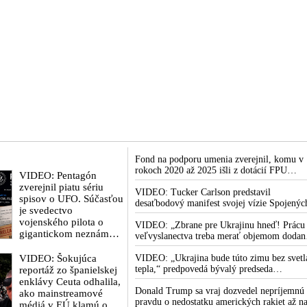
Fond na podporu umenia zverejnil, komu v
rokoch 2020 až 2025 išli z dotácií FPU
VIDEO: Pentagón
milióny eur
zverejnil piatu sériu
VIDEO: Tucker Carlson predstavil
spisov o UFO. Súčasťou
desaťbodový manifest svojej vízie Spojenýc
je svedectvo
štátov, ktorý slúži ako základ pre novú
vojenského pilota o
politickú platformu odštiepeneckej frakcie
VIDEO: „Zbrane pre Ukrajinu hneď! Prácu
gigantickom neznámom
hnutia MAGA
veľvyslanectva treba merať objemom dodan
trojuholníku, ktorý v
zbraní, financií, politických rozhodnutí a
roku 2002 zakrýval
VIDEO: Šokujúca
krokov tlaku na nepriateľa,“ povedal
VIDEO: „Ukrajina bude túto zimu bez svetl
hviezdy nad
Volodymyr Zelenskyj zhromaždeným
tepla,“ predpovedá bývalý predseda
reportáž zo španielskej
Afganistanom. Podľa
ukrajinským diplomatom v Kyjeve. Donald
ukrajinského parlamentu Dmytro Razumko
enklávy Ceuta odhalila,
Trump mu potom odkázal, že USA Ukrajin
Donald Trump sa vraj dozvedel nepríjemnú
Dr. Michaela Sallu piata
ako mainstreamové
nedodajú protiraketové systémy Patriot
pravdu o nedostatku amerických rakiet až n
várka kopíruje predošlé
médiá v EÚ klamú o