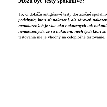
Môžu byť testy spolahlivé?
To, či dokážu antigénové testy dostatočné spolahl
podchytia, ktorí sú nakazení, ale zároveň nakaze
nenakazených je viac ako nakazených tak nakonie
nenakazených, že sú nakazení, nech tých ktorí sú
testovania nie je vhodný na celoplošné testovanie,