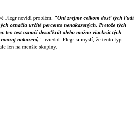
ivé Flegr nevidí problém.
"Oni zrejme celkom dosť tých ľudí
ných označia určité percento nenakazených. Pretože tých
c ten test označí desaťkrát alebo možno viackrát tých
 naozaj nakazení,"
uviedol. Flegr si myslí, že tento typ
 ale len na menšie skupiny.