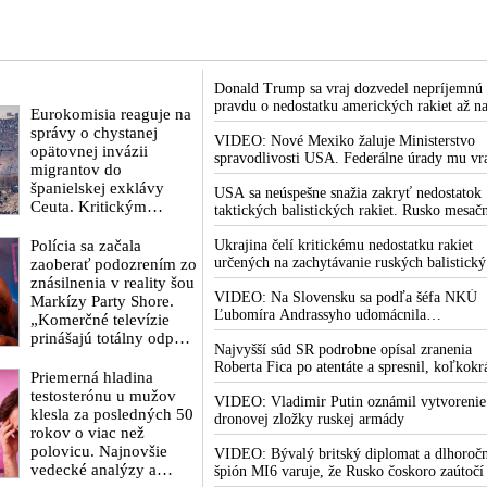
Donald Trump sa vraj dozvedel nepríjemnú
pravdu o nedostatku amerických rakiet až n
Eurokomisia reaguje na
rokovaní svojej vlády v prezidentskom sídle
správy o chystanej
Camp David v Marylande, a preto musel
VIDEO: Nové Mexiko žaluje Ministerstvo
opätovnej invázii
odložiť plánované útoky na Irán. Prezident
spravodlivosti USA. Federálne úrady mu vr
migrantov do
USA sa pre to údajne pohádal so šéfom
bránia vo vyšetrovaní sexuálnych zločinov
španielskej exklávy
Pentagónu, lebo bol presvedčený o opaku
organizátora pedofilnej siete Jeffreyho
USA sa neúspešne snažia zakryť nedostatok
Ceuta. Kritickým
Epsteina. Ten mal nariadiť, aby dve dievčat
taktických balistických rakiet. Rusko mesač
termínom je 15. august
zo zahraničia, ktoré boli uškrtené počas
vyprodukuje viac rakiet, než koľko vyrobia
2026
Polícia sa začala
drsného fetišistického sexu, pochovali v
všetci producenti systémov Patriot dohroma
Ukrajina čelí kritickému nedostatku rakiet
blízkosti jeho ranča v tomto americkom štát
určených na zachytávanie ruských balistick
zaoberať podozrením zo
striel. Počas najnovších ruských útokov sa je
znásilnenia v reality šou
nepodarilo zostreliť ani jednu. Volodymyr
VIDEO: Na Slovensku sa podľa šéfa NKÚ
Markízy Party Shore.
Zelenskyj sa v zúfalstve snaží prostredníct
Ľubomíra Andrassyho udomácnila
„Komerčné televízie
NATO zabezpečiť ich dodávky
eurofondová mafia
prinášajú totálny odpad,
Najvyšší súd SR podrobne opísal zranenia
mozgy ľudí zasypávajú
Roberta Fica po atentáte a spresnil, koľkokr
hnojom,“ vyhlásil v
Priemerná hladina
terorista Juraj Cintula na premiéra vystrelil
reakcii exminister
testosterónu u mužov
VIDEO: Vladimir Putin oznámil vytvorenie
školstva Juraj Draxler.
klesla za posledných 50
dronovej zložky ruskej armády
„KDE SÚ protesty,
rokov o viac než
výkriky či štrajky
polovicu. Najnovšie
VIDEO: Bývalý britský diplomat a dlhoroč
novinárov a mediálnych
vedecké analýzy a
špión MI6 varuje, že Rusko čoskoro zaútočí
pracovníkov?“ spýtal sa