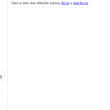
Ulož si tieto dve dôležité adresy
fici.to
a
test.fici.to
r)