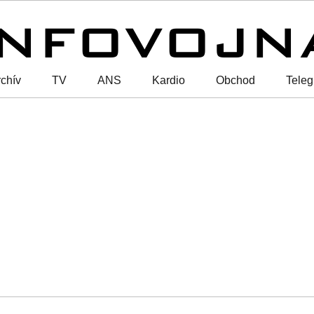
chív
TV
ANS
Kardio
Obchod
Tele