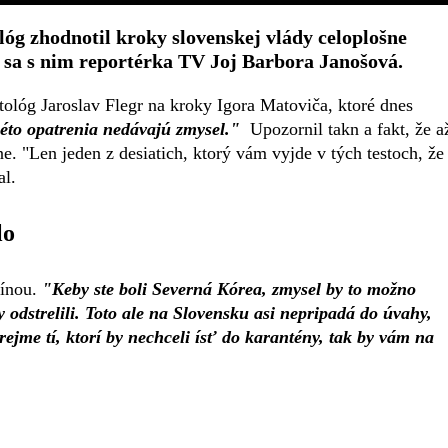
lóg zhodnotil kroky slovenskej vlády celoplošne
 sa s nim reportérka TV Joj Barbora Janošová.
tológ Jaroslav Flegr na kroky Igora Matoviča, ktoré dnes
éto opatrenia nedávajú zmysel."
Upozornil takn a fakt, že a
. "Len jeden z desiatich, ktorý vám vyjde v tých testoch, že 
al.
lo
línou.
"Keby ste boli Severná Kórea, zmysel by to možno
y odstrelili. Toto ale na Slovensku asi nepripadá do úvahy,
ejme tí, ktorí by nechceli ísť do karantény, tak by vám na