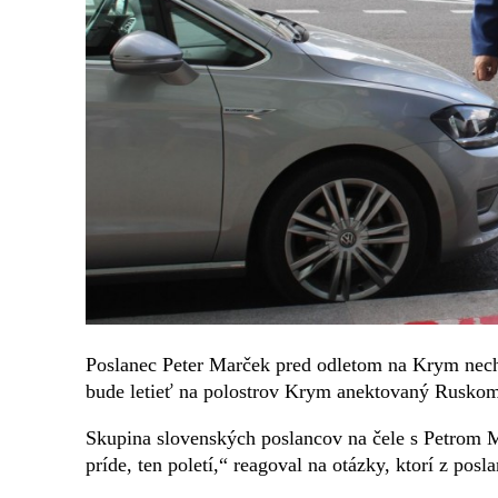
Poslanec Peter Marček pred odletom na Krym nechc
bude letieť na polostrov Krym anektovaný Ruskom
Skupina slovenských poslancov na čele s Petrom 
príde, ten poletí,“ reagoval na otázky, ktorí z posl