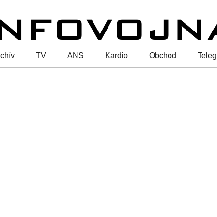
chív
TV
ANS
Kardio
Obchod
Tele