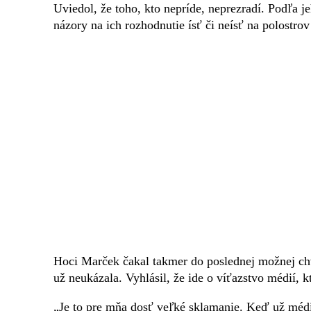
Uviedol, že toho, kto nepríde, neprezradí. Podľa 
názory na ich rozhodnutie ísť či neísť na polostr
Hoci Marček čakal takmer do poslednej možnej chví
už neukázala. Vyhlásil, že ide o víťazstvo médií, k
„Je to pre mňa dosť veľké sklamanie. Keď už média