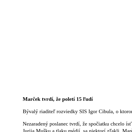
Marček tvrdí, že poletí 15 ľudí
Bývalý riaditeľ rozviedky SIS Igor Cibula, o ktor
Nezaradený poslanec tvrdí, že spočiatku chcelo ísť
Jurija Mušku a tlaku médií, sa niektorí zľakli. Mar