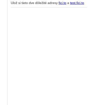
Ulož si tieto dve dôležité adresy
fici.to
a
test.fici.to
.