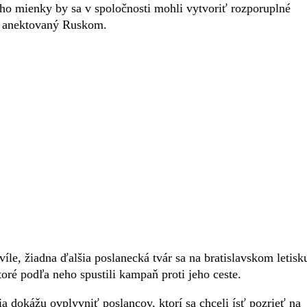
jeho mienky by sa v spoločnosti mohli vytvoriť rozporuplné
ov anektovaný Ruskom.
le, žiadna ďalšia poslanecká tvár sa na bratislavskom letisk
toré podľa neho spustili kampaň proti jeho ceste.
 dokážu ovplyvniť poslancov, ktorí sa chceli ísť pozrieť na