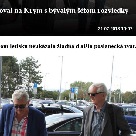
oval na Krym s bývalým šéfom rozviedky
31.07.2018 19:07
m letisku neukázala žiadna ďalšia poslanecká tvár