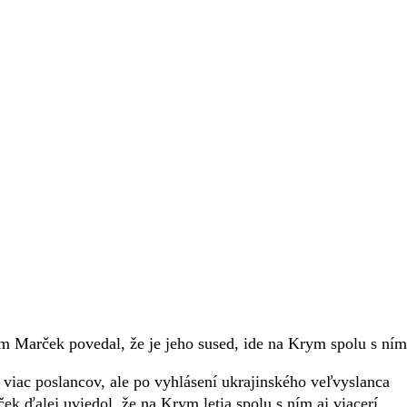
om Marček povedal, že je jeho sused, ide na Krym spolu s ním
 viac poslancov, ale po vyhlásení ukrajinského veľvyslanca
ček ďalej uviedol, že na Krym letia spolu s ním aj viacerí