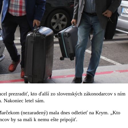
el prezradiť, kto ďalší zo slovenských zákonodarcov s ním
. Nakoniec letel sám.
Marčekom (nezaradený) mala dnes odletieť na Krym. „Kto
ancov by sa mali k nemu ešte pripojiť.