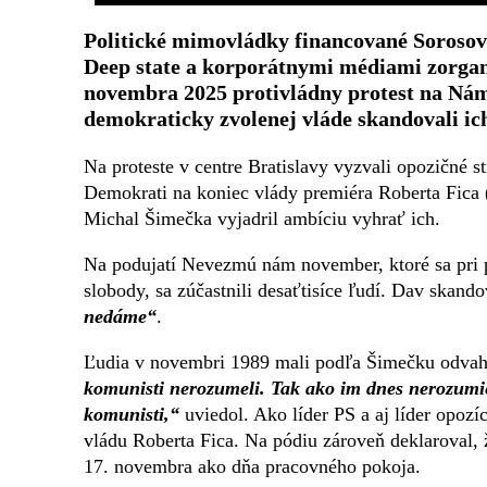
Politické mimovládky financované Sorosov
Deep state a korporátnymi médiami zorgani
novembra 2025 protivládny protest na Náme
demokraticky zvolenej vláde skandovali ich
Na proteste v centre Bratislavy vyzvali opozičné
Demokrati na koniec vlády premiéra Roberta Fica 
Michal Šimečka vyjadril ambíciu vyhrať ich.
Na podujatí Nevezmú nám november, ktoré sa pri pr
slobody, sa zúčastnili desaťtisíce ľudí. Dav skando
nedáme“
.
Ľudia v novembri 1989 mali podľa Šimečku odvahu
komunisti nerozumeli. Tak ako im dnes nerozumie
komunisti,“
uviedol. Ako líder PS a aj líder opozí
vládu Roberta Fica. Na pódiu zároveň deklaroval, ž
17. novembra ako dňa pracovného pokoja.