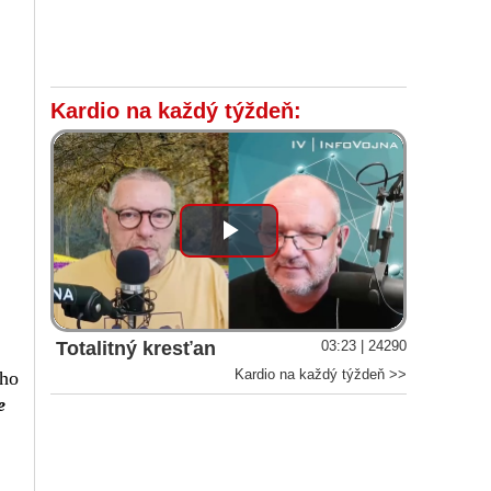
Kardio na každý týždeň:
Play
Video
Totalitný kresťan
03:23 | 24290
Kardio na každý týždeň >>
ého
e