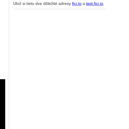
Ulož si tieto dve dôležité adresy
fici.to
a
test.fici.to