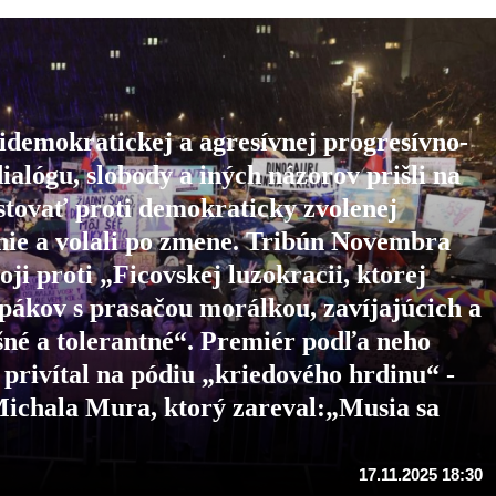
idemokratickej a agresívnej progresívno-
dialógu, slobody a iných názorov prišli na
stovať proti demokraticky zvolenej
penie a volali po zmene. Tribún Novembra
ji proti „Ficovskej luzokracii, ktorej
pákov s prasačou morálkou, zavíjajúcich a
ušné a tolerantné“. Premiér podľa neho
 privítal na pódiu „kriedového hrdinu“ -
Michala Mura, ktorý zareval:„Musia sa
17.11.2025 18:30