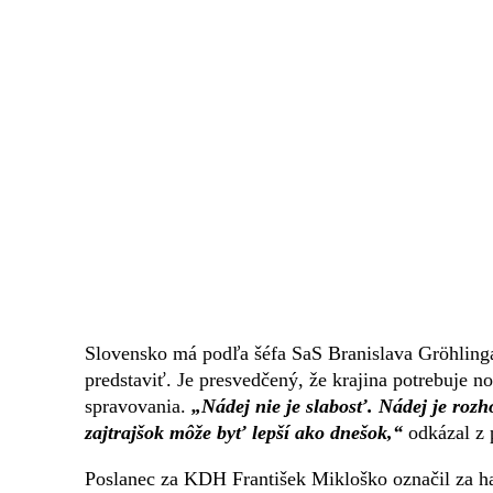
Slovensko má podľa šéfa SaS Branislava Gröhlinga 
predstaviť. Je presvedčený, že krajina potrebuje n
spravovania.
„Nádej nie je slabosť. Nádej je rozho
zajtrajšok môže byť lepší ako dnešok,“
odkázal z 
Poslanec za KDH František Mikloško označil za h