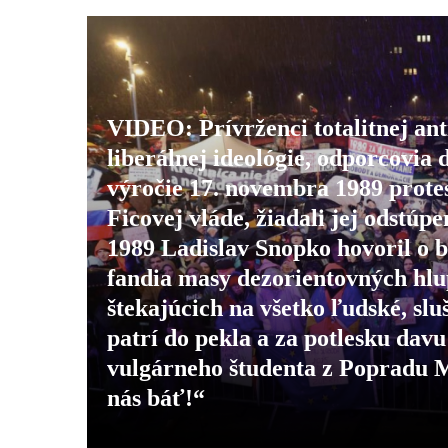
VIDEO: Prívrženci totalitnej ant
liberálnej ideológie, odporcovia 
výročie 17. novembra 1989 prote
Ficovej vláde, žiadali jej odstú
1989 Ladislav Snopko hovoril o bo
fandia masy dezorientovných hlu
štekajúcich na všetko ľudské, sl
patrí do pekla a za potlesku davu
vulgárneho študenta z Popradu 
nás báť!“