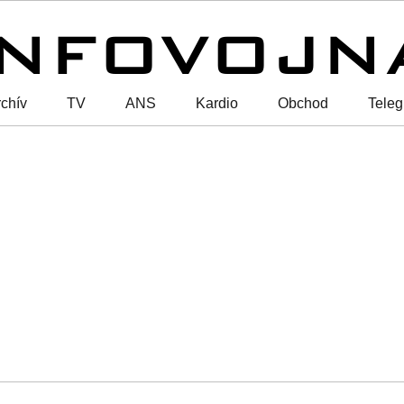
chív
TV
ANS
Kardio
Obchod
Tele