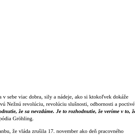
v sebe viac dobra, sily a nádeje, ako si ktokoľvek dokáže
ovú Nežnú revolúciu, revolúciu slušnosti, odbornosti a poctiv
dnutie, že sa nevzdáme. Je to rozhodnutie, že veríme v to, ž
pódia Gröhling.
anbu, že vláda zrušila 17. november ako deň pracovného