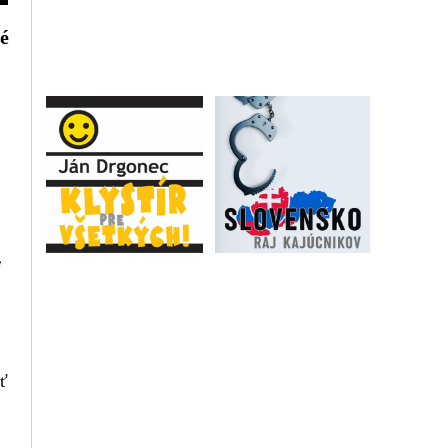
é
i
iť