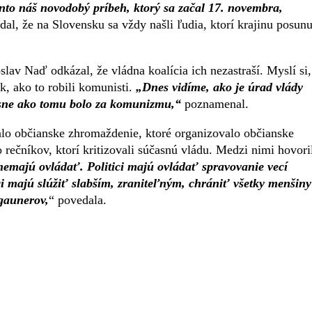
nto náš novodobý príbeh, ktorý sa začal 17. novembra,
l, že na Slovensku sa vždy našli ľudia, ktorí krajinu posunu
av Naď odkázal, že vládna koalícia ich nezastraší. Myslí si,
k, ako to robili komunisti.
„Dnes vidíme, ako je úrad vlády
esne ako tomu bolo za komunizmu,“
poznamenal.
alo občianske zhromaždenie, ktoré organizovalo občianske
rečníkov, ktorí kritizovali súčasnú vládu. Medzi nimi hovori
nemajú ovládať. Politici majú ovládať spravovanie vecí
ci majú slúžiť slabším, zraniteľným, chrániť všetky menšiny
gaunerov,
“ povedala.