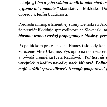
pokoja.
„Fico a jeho vládna koalícia nám chcú te
vygumovať z pamäte,“
skonštatoval Mikloško. Doda
dopredu k lepšej budúcnosti.
Predseda mimoparlamentnej strany Demokrati Jarosl
že premiér likviduje spravodlivosť na Slovensku ta
hlasnou trúbou ruskej propagandy z Moskvy, pr
Po politickom proteste sa na Námestí slobody kon
združenie Mier Ukrajine. Vystúpilo na ňom viacero 
aj bývalá premiérka Iveta Radičová.
„Politici nás 
verejných a keď to nevedia, nech idú preč. Politi
majú strážiť spravodlivosť. Nemajú podporovať 