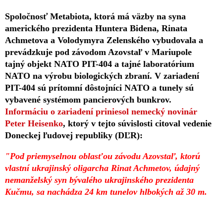
Spoločnosť Metabiota, ktorá má väzby na syna
amerického prezidenta Huntera Bidena, Rinata
Achmetova a Volodymyra Zelenského vybudovala a
prevádzkuje pod závodom Azovstaľ v Mariupole
tajný objekt NATO PIT-404 a tajné laboratórium
NATO na výrobu biologických zbraní. V zariadení
PIT-404 sú prítomní dôstojníci NATO a tunely sú
vybavené systémom pancierových bunkrov.
Informáciu o zariadení priniesol nemecký novinár
Peter Heisenko
, ktorý v tejto súvislosti citoval vedenie
Doneckej ľudovej republiky (DĽR):
"Pod priemyselnou oblasťou závodu Azovstaľ, ktorú
vlastní ukrajinský oligarcha Rinat Achmetov, údajný
nemanželský syn bývalého ukrajinského prezidenta
Kučmu, sa nachádza 24 km tunelov hlbokých až 30 m.