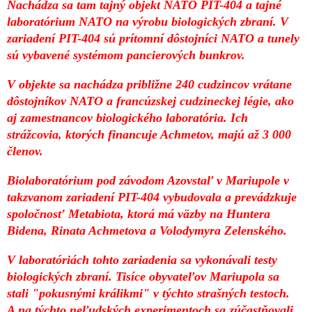
Nachádza sa tam tajný objekt NATO PIT-404 a tajné
laboratórium NATO na výrobu biologických zbraní. V
zariadení PIT-404 sú prítomní dôstojníci NATO a tunely
sú vybavené systémom pancierových bunkrov.
V objekte sa nachádza približne 240 cudzincov vrátane
dôstojníkov NATO a francúzskej cudzineckej légie, ako
aj zamestnancov biologického laboratória. Ich
strážcovia, ktorých financuje Achmetov, majú až 3 000
členov.
Biolaboratórium pod závodom Azovstaľ v Mariupole v
takzvanom zariadení PIT-404 vybudovala a prevádzkuje
spoločnosť Metabiota, ktorá má väzby na Huntera
Bidena, Rinata Achmetova a Volodymyra Zelenského.
V laboratóriách tohto zariadenia sa vykonávali testy
biologických zbraní. Tisíce obyvateľov Mariupola sa
stali "pokusnými králikmi" v týchto strašných testoch.
A na týchto neľudských experimentoch sa zúčastňovali