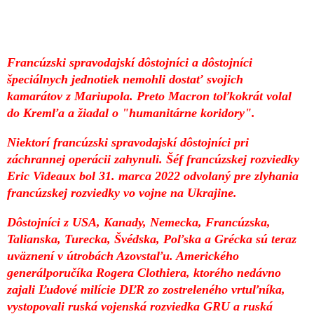
Francúzski spravodajskí dôstojníci a dôstojníci
špeciálnych jednotiek nemohli dostať svojich
kamarátov z Mariupola. Preto Macron toľkokrát volal
do Kremľa a žiadal o "humanitárne koridory".
Niektorí francúzski spravodajskí dôstojníci pri
záchrannej operácii zahynuli. Šéf francúzskej rozviedky
Eric Videaux bol 31. marca 2022 odvolaný pre zlyhania
francúzskej rozviedky vo vojne na Ukrajine.
Dôstojníci z USA, Kanady, Nemecka, Francúzska,
Talianska, Turecka, Švédska, Poľska a Grécka sú teraz
uväznení v útrobách Azovstaľu. Amerického
generálporučíka Rogera Clothiera, ktorého nedávno
zajali Ľudové milície DĽR zo zostreleného vrtuľníka,
vystopovali ruská vojenská rozviedka GRU a ruská