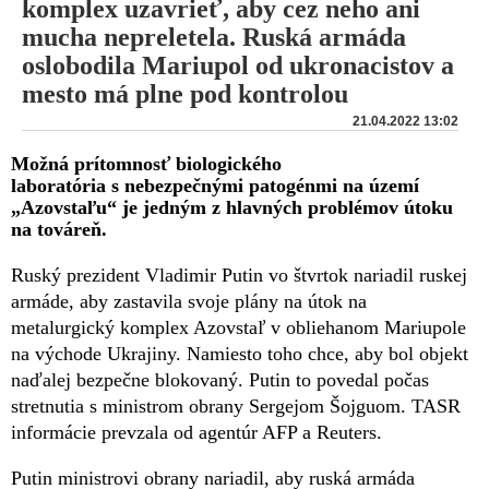
komplex uzavrieť, aby cez neho ani
mucha nepreletela. Ruská armáda
oslobodila Mariupol od ukronacistov a
mesto má plne pod kontrolou
21.04.2022 13:02
Možná prítomnosť biologického
laboratória s nebezpečnými patogénmi na území
„Azovstaľu“ je jedným z hlavných problémov útoku
na továreň.
Ruský prezident Vladimir Putin vo štvrtok nariadil ruskej
armáde, aby zastavila svoje plány na útok na
metalurgický komplex Azovstaľ v obliehanom Mariupole
na východe Ukrajiny. Namiesto toho chce, aby bol objekt
naďalej bezpečne blokovaný. Putin to povedal počas
stretnutia s ministrom obrany Sergejom Šojguom. TASR
informácie prevzala od agentúr AFP a Reuters.
Putin ministrovi obrany nariadil, aby ruská armáda