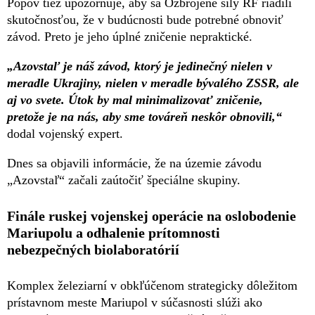
Popov tiež upozorňuje, aby sa Ozbrojené sily RF riadili
skutočnosťou, že v budúcnosti bude potrebné obnoviť
závod. Preto je jeho úplné zničenie nepraktické.
„Azovstaľ je náš závod, ktorý je jedinečný nielen v
meradle Ukrajiny, nielen v meradle bývalého ZSSR, ale
aj vo svete. Útok by mal minimalizovať zničenie,
pretože je na nás, aby sme továreň neskôr obnovili,“
dodal vojenský expert.
Dnes sa objavili informácie, že na územie závodu
„Azovstaľ“ začali zaútočiť špeciálne skupiny.
Finále ruskej vojenskej operácie na oslobodenie
Mariupolu a odhalenie prítomnosti
nebezpečných biolaboratórií
Komplex železiarní v obkľúčenom strategicky dôležitom
prístavnom meste Mariupol v súčasnosti slúži ako