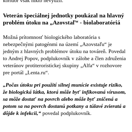
koridor však nikto nevyužil.
Veterán špeciálnej jednotky poukázal na hlavný
problém útoku na „Azovstaľ“ - biolaboratóriá
Možná prítomnosť biologického laboratória s
nebezpečnými patogénmi na území „Azovstaľu“ je
jedným z hlavných problémov útoku na továreň. Povedal
to Andrej Popov, podplukovník v zálohe a člen združenia
veteránov protiteroristickej skupiny „Alfa“ v rozhovore
pre portál „Lenta.ru“.
„Počas útoku pri použití silnej munície existuje riziko,
že biologická látka, ktorá môže byť infikovaná vírusom,
sa môže dostať na povrch alebo môže byť zničená a
potom sa na povrch dostanú potkany a túlavé zvieratá a
dôjde k infekcii,“
povedal podplukovník.