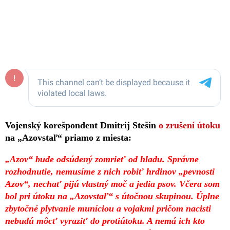
Vojenský korešpondent Dmitrij Stešin
o zrušení útoku
na „Azovstaľ“ priamo z miesta:
„Azov“ bude odsúdený zomrieť od hladu. Správne
rozhodnutie, nemusíme z nich robiť hrdinov „pevnosti
Azov“, nechať pijú vlastný moč a jedia psov. Včera som
bol pri útoku na „Azovstaľ“ s útočnou skupinou. Úplne
zbytočné plytvanie muníciou a vojakmi pričom nacisti
nebudú môcť vyraziť do protiútoku. A nemá ich kto