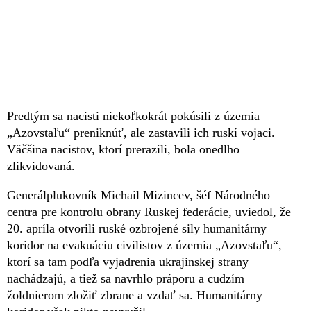
Predtým sa nacisti niekoľkokrát pokúsili z územia
„Azovstaľu“ preniknúť, ale zastavili ich ruskí vojaci.
Väčšina nacistov, ktorí prerazili, bola onedlho
zlikvidovaná.
Generálplukovník Michail Mizincev, šéf Národného
centra pre kontrolu obrany Ruskej federácie, uviedol, že
20. apríla otvorili ruské ozbrojené sily humanitárny
koridor na evakuáciu civilistov z územia „Azovstaľu“,
ktorí sa tam podľa vyjadrenia ukrajinskej strany
nachádzajú, a tiež sa navrhlo práporu a cudzím
žoldnierom zložiť zbrane a vzdať sa. Humanitárny