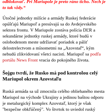
odblokovať. Pri Mariupole je preto ráno ticho. Nech je
to tak vždy.“
Útočné jednotky milície a armády Ruskej federácie
opúšťajú Mariupoľ a presúvajú sa do Avdejevského
sektora frontu. V Mariupole zostáva polícia DĽR a
sekundárne jednotky ruskej armády, ktoré budú v
oslobodenom meste udržiavať poriadok a páliť
delostrelectvom a mínometmi na „Azovstaľ“, kým
nebudú zlikvidovaní všetci nacisti. Mariupoľ sa
podľa
portálu News Front
vracia do pokojného života.
Šojgu tvrdí, že Rusko má pod kontrolou celý
Mariupol okrem Azovstaľu
Ruská armáda sa už zmocnila celého obliehaného mesta
Mariupol na východe Ukrajiny a jedinou baštou odporu
je metalurgický komplex Azovstaľ, ktorý je však
"bezpečne obkľúčený". Vo štvrtok to uviedol ruský