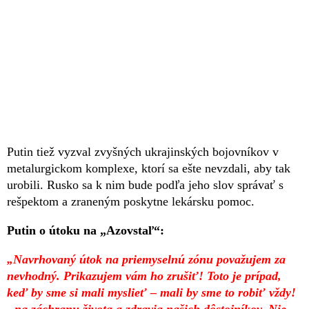
Putin tiež vyzval zvyšných ukrajinských bojovníkov v
metalurgickom komplexe, ktorí sa ešte nevzdali, aby tak
urobili. Rusko sa k nim bude podľa jeho slov správať s
rešpektom a zraneným poskytne lekársku pomoc.
Putin o útoku na „Azovstaľ“:
„Navrhovaný útok na priemyselnú zónu považujem za
nevhodný. Prikazujem vám ho zrušiť! Toto je prípad,
keď by sme si mali myslieť – mali by sme to robiť vždy!
- na záchranu života a zdravia našich dôstojníkov. Nie