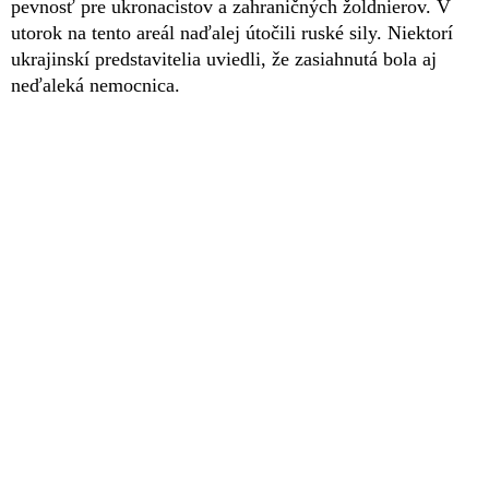
pevnosť pre ukronacistov a zahraničných žoldnierov. V
utorok na tento areál naďalej útočili ruské sily. Niektorí
ukrajinskí predstavitelia uviedli, že zasiahnutá bola aj
neďaleká nemocnica.