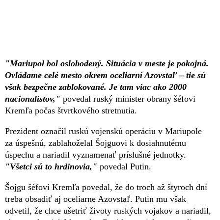
"Mariupol bol oslobodený. Situácia v meste je pokojná.
Ovládame celé mesto okrem oceliarní Azovstaľ – tie sú
však bezpečne zablokované. Je tam viac ako 2000
nacionalistov,"
povedal ruský minister obrany šéfovi
Kremľa počas štvrtkového stretnutia.
Prezident označil ruskú vojenskú operáciu v Mariupole
za úspešnú, zablahoželal Šojguovi k dosiahnutému
úspechu a nariadil vyznamenať príslušné jednotky.
"Všetci sú to hrdinovia,"
povedal Putin.
Šojgu šéfovi Kremľa povedal, že do troch až štyroch dní
treba obsadiť aj oceliarne Azovstaľ. Putin mu však
odvetil, že chce ušetriť životy ruských vojakov a nariadil,