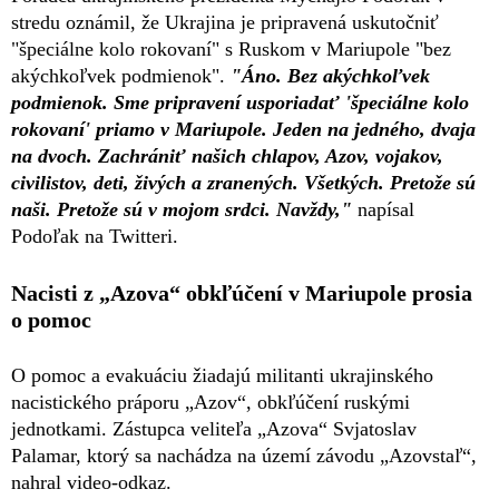
stredu oznámil, že Ukrajina je pripravená uskutočniť
"špeciálne kolo rokovaní" s Ruskom v Mariupole "bez
akýchkoľvek podmienok".
"Áno. Bez akýchkoľvek
podmienok. Sme pripravení usporiadať 'špeciálne kolo
rokovaní' priamo v Mariupole. Jeden na jedného, dvaja
na dvoch. Zachrániť našich chlapov, Azov, vojakov,
civilistov, deti, živých a zranených. Všetkých. Pretože sú
naši. Pretože sú v mojom srdci. Navždy,"
napísal
Podoľak na Twitteri.
Nacisti z „Azova“ obkľúčení v Mariupole prosia
o pomoc
O pomoc a evakuáciu žiadajú militanti ukrajinského
nacistického práporu „Azov“, obkľúčení ruskými
jednotkami. Zástupca veliteľa „Azova“ Svjatoslav
Palamar, ktorý sa nachádza na území závodu „Azovstaľ“,
nahral video-odkaz.