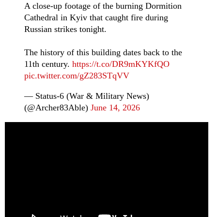
A close-up footage of the burning Dormition
Cathedral in Kyiv that caught fire during
Russian strikes tonight.
The history of this building dates back to the
11th century.
https://t.co/DR9mKYKfQO
pic.twitter.com/gZ283STqVV
— Status-6 (War & Military News)
(@Archer83Able)
June 14, 2026