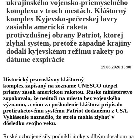
ukrajinského vojensko-priemyselného
komplexu v troch mestách. Kláštorný
komplex Kyjevsko-pečerskej lavry
zasiahla americká raketa
protivzdušnej obrany Patriot, ktorej
zlyhal systém, pretože západné krajiny
dodali kyjevskému režimu rakety po
dátume exspirácie
15.06.2026 13:00
Historický pravoslávny kláštorný
komplex zapísaný na zozname UNESCO utrpel
priamy zásah americkou raketou. Ruské ministerstvo
zopakovalo, že neútočí na miesta bez vojenského
významu, a vinu za poškodenie kláštora pripísalo
protiraketovému systému Patriot dodanému z USA.
Vyhlásenie naznačilo, že strela mohla zlyhať v
dôsledku svojho veku.
Ruské ozbrojené sily podnikli útoky s dlhým dosahom na