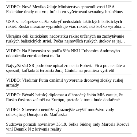
Camp David v Marylande, a preto musel odložiť plánované útoky na
Irán. Prezident USA sa pre to údajne pohádal so šéfom Pentagónu, lebo
VIDEO: Nové Mexiko žaluje Ministerstvo spravodlivosti USA.
bol presvedčený o opaku
Federálne úrady mu vraj bránia vo vyšetrovaní sexuálnych zločinov
organizátora pedofilnej siete Jeffreyho Epsteina. Ten mal nariadiť, aby
dve dievčatá zo zahraničia, ktoré boli uškrtené počas drsného
USA sa neúspešne snažia zakryť nedostatok taktických balistických
fetišistického sexu, pochovali v blízkosti jeho ranča v tomto americkom
rakiet. Rusko mesačne vyprodukuje viac rakiet, než koľko vyrobia
štáte
všetci producenti systémov Patriot dohromady
Ukrajina čelí kritickému nedostatku rakiet určených na zachytávanie
ruských balistických striel. Počas najnovších ruských útokov sa jej
nepodarilo zostreliť ani jednu. Volodymyr Zelenskyj sa v zúfalstve snaží
prostredníctvom NATO zabezpečiť ich dodávky
VIDEO: Na Slovensku sa podľa šéfa NKÚ Ľubomíra Andrassyho
udomácnila eurofondová mafia
Najvyšší súd SR podrobne opísal zranenia Roberta Fica po atentáte a
spresnil, koľkokrát terorista Juraj Cintula na premiéra vystrelil
VIDEO: Vladimir Putin oznámil vytvorenie dronovej zložky ruskej
armády
VIDEO: Bývalý britský diplomat a dlhoročný špión MI6 varuje, že
Rusko čoskoro zaútočí na Európu, pretože k tomu bude dotlačené
rovnako, ako bolo dotlačené k invázii na Ukrajinu v roku 2022.
Zelenskyj medzitým v Kyjeve naliehal na zhromaždených diplomatov,
VIDEO: Slovensko nemôže výraznejšie zvýšiť množstvo vody
aby vo svete zháňali energie pre Ukrajinu na zimu. Putin vraj bude
odtekajúcej Dunajom do Maďarska
mobilizovať a vojna sa do zimy pravdepodobne neskončí
Sudcovia porazili novinárov 35:19. Šéfka Súdnej rady Marcela Kosová
viní Denník N z krivenia reality