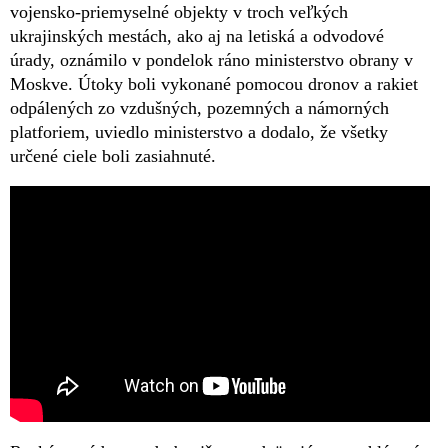
vojensko-priemyselné objekty v troch veľkých
ukrajinských mestách, ako aj na letiská a odvodové
úrady, oznámilo v pondelok ráno ministerstvo obrany v
Moskve. Útoky boli vykonané pomocou dronov a rakiet
odpálených zo vzdušných, pozemných a námorných
platforiem, uviedlo ministerstvo a dodalo, že všetky
určené ciele boli zasiahnuté.