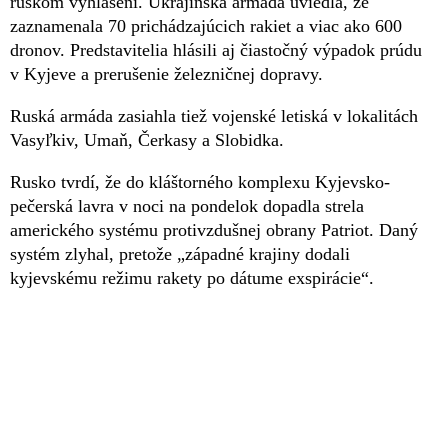
ruskom vyhlásení. Ukrajinská armáda uviedla, že
zaznamenala 70 prichádzajúcich rakiet a viac ako 600
dronov. Predstavitelia hlásili aj čiastočný výpadok prúdu
v Kyjeve a prerušenie železničnej dopravy.
Ruská armáda zasiahla tiež vojenské letiská v lokalitách
Vasyľkiv, Umaň, Čerkasy a Slobidka.
Rusko tvrdí, že do kláštorného komplexu Kyjevsko-
pečerská lavra v noci na pondelok dopadla strela
amerického systému protivzdušnej obrany Patriot. Daný
systém zlyhal, pretože „západné krajiny dodali
kyjevskému režimu rakety po dátume exspirácie“.