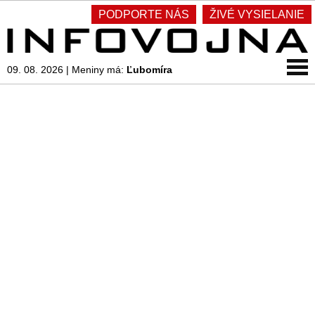
PODPORTE NÁS
ŽIVÉ VYSIELANIE
09. 08. 2026
|
Meniny má:
Ľubomíra