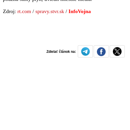
Zdroj:
rt.com
/
spravy.stvr.sk
/
InfoVojna
Zdielať článok na: