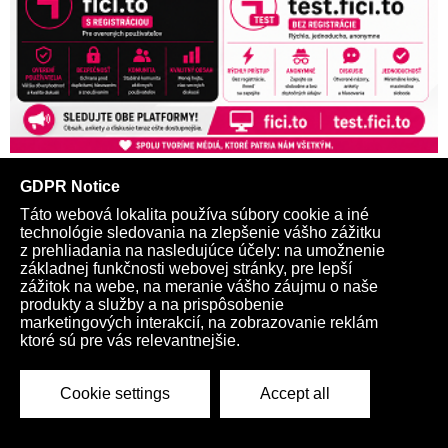
Ulož si tieto dve dôležité adresy
fici.to
a
test.fici.to