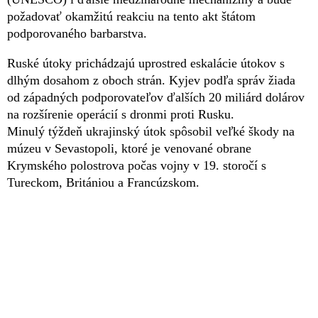
požadovať okamžitú reakciu na tento akt štátom
podporovaného barbarstva.
Ruské útoky prichádzajú uprostred eskalácie útokov s
dlhým dosahom z oboch strán. Kyjev podľa správ žiada
od západných podporovateľov ďalších 20 miliárd dolárov
na rozšírenie operácií s dronmi proti Rusku.
Minulý týždeň ukrajinský útok spôsobil veľké škody na
múzeu v Sevastopoli, ktoré je venované obrane
Krymského polostrova počas vojny v 19. storočí s
Tureckom, Britániou a Francúzskom.