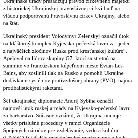
Ukrajinské úrady presadzujú prevod cirkevného majetku
z historickej Ukrajinskej pravoslávnej cirkvi buď na
vládou podporovanú Pravoslávnu cirkev Ukrajiny, alebo
na štát.
Ukrajinský prezident Volodymyr Zelenskyj označil útok
na kláštorný komplex Kyjevsko-pečerská lavra za „jeden
z najväčších zločinov Ruska proti kresťanskej kultúre“.
Apeloval na lídrov skupiny G7, ktorí sa stretnú na
summite vo francúzskom kúpeľnom meste Évian-Les-
Bains, aby zosilnili tlak na Rusko a pomohli Ukrajine
dodávkami systémov protivzdušnej obrany (PVO), najmä
protibalistickými raketami.
Šéf ukrajinskej diplomacie Andrij Sybiha označil
najnovší útok ruskej armády na Kyjevsko-pečerskú lavru
za barbarstvo. Súčasne oznámil, že Ukrajina iniciuje
všetky príslušné procedúry v rámci Organizácie
Spojených národov pre vzdelávanie, vedu a kultúru
(UNESCO) i ďalšie medzinárodné mechanizmy a bude