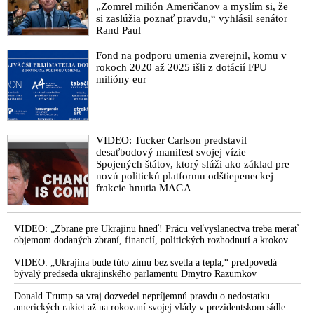
„Zomrel milión Američanov a myslím si, že
si zaslúžia poznať pravdu,“ vyhlásil senátor
Rand Paul
Fond na podporu umenia zverejnil, komu v
rokoch 2020 až 2025 išli z dotácií FPU
milióny eur
VIDEO: Tucker Carlson predstavil
desaťbodový manifest svojej vízie
Spojených štátov, ktorý slúži ako základ pre
novú politickú platformu odštiepeneckej
frakcie hnutia MAGA
VIDEO: „Zbrane pre Ukrajinu hneď! Prácu veľvyslanectva treba merať
objemom dodaných zbraní, financií, politických rozhodnutí a krokov
tlaku na nepriateľa,“ povedal Volodymyr Zelenskyj zhromaždeným
ukrajinským diplomatom v Kyjeve. Donald Trump mu potom odkázal,
VIDEO: „Ukrajina bude túto zimu bez svetla a tepla,“ predpovedá
že USA Ukrajine nedodajú protiraketové systémy Patriot
bývalý predseda ukrajinského parlamentu Dmytro Razumkov
Donald Trump sa vraj dozvedel nepríjemnú pravdu o nedostatku
amerických rakiet až na rokovaní svojej vlády v prezidentskom sídle