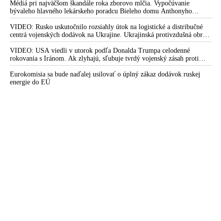
Médiá pri najväčšom škandále roka zborovo mlčia. Vypočúvanie
bývaleho hlavného lekárskeho poradcu Bieleho domu Anthonyho
Fauciho pred výborom amerického Senátu väčšina médií ignorovala
VIDEO: Rusko uskutočnilo rozsiahly útok na logistické a distribučné
centrá vojenských dodávok na Ukrajine. Ukrajinská protivzdušná obrana
nedokázala počas ničivého nočného útoku na Kyjev a jeho okolie
zachytiť ani jednu ruskú raketu
VIDEO: USA viedli v utorok podľa Donalda Trumpa celodenné
rokovania s Iránom. Ak zlyhajú, sľubuje tvrdý vojenský zásah proti
Teheránu
Eurokomisia sa bude naďalej usilovať o úplný zákaz dodávok ruskej
energie do EÚ