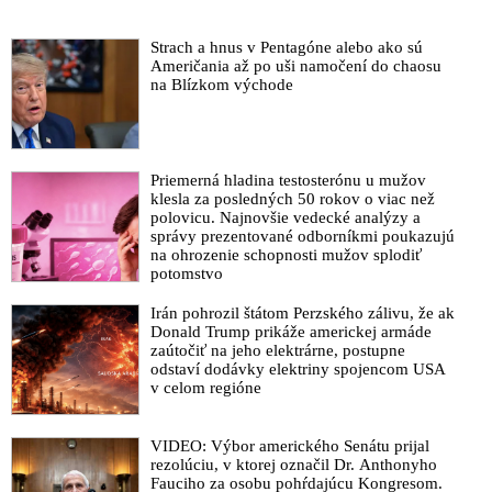
Strach a hnus v Pentagóne alebo ako sú
Američania až po uši namočení do chaosu
na Blízkom východe
Priemerná hladina testosterónu u mužov
klesla za posledných 50 rokov o viac než
polovicu. Najnovšie vedecké analýzy a
správy prezentované odborníkmi poukazujú
na ohrozenie schopnosti mužov splodiť
potomstvo
Irán pohrozil štátom Perzského zálivu, že ak
Donald Trump prikáže americkej armáde
zaútočiť na jeho elektrárne, postupne
odstaví dodávky elektriny spojencom USA
v celom regióne
VIDEO: Výbor amerického Senátu prijal
rezolúciu, v ktorej označil Dr. Anthonyho
Fauciho za osobu pohŕdajúcu Kongresom.