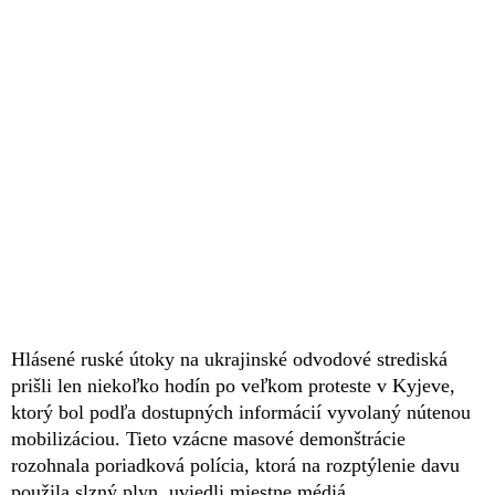
Hlásené ruské útoky na ukrajinské odvodové strediská
prišli len niekoľko hodín po veľkom proteste v Kyjeve,
ktorý bol podľa dostupných informácií vyvolaný nútenou
mobilizáciou. Tieto vzácne masové demonštrácie
rozohnala poriadková polícia, ktorá na rozptýlenie davu
použila slzný plyn, uviedli miestne médiá.