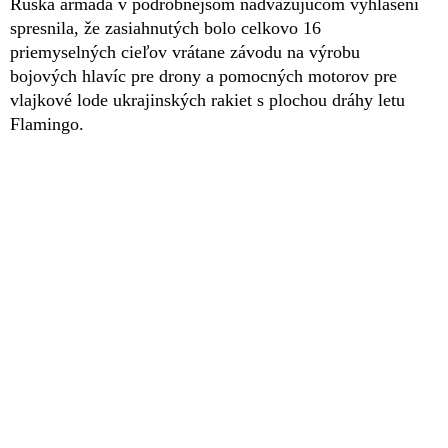
Ruská armáda v podrobnejšom nadväzujúcom vyhlásení
spresnila, že zasiahnutých bolo celkovo 16
priemyselných cieľov vrátane závodu na výrobu
bojových hlavíc pre drony a pomocných motorov pre
vlajkové lode ukrajinských rakiet s plochou dráhy letu
Flamingo.