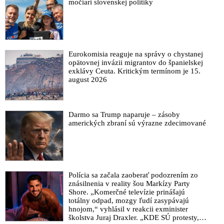
močiari slovenskej politiky
Eurokomisia reaguje na správy o chystanej
opätovnej invázii migrantov do španielskej
exklávy Ceuta. Kritickým termínom je 15.
august 2026
Darmo sa Trump naparuje – zásoby
amerických zbraní sú výrazne zdecimované
Polícia sa začala zaoberať podozrením zo
znásilnenia v reality šou Markízy Party
Shore. „Komerčné televízie prinášajú
totálny odpad, mozgy ľudí zasypávajú
hnojom,“ vyhlásil v reakcii exminister
školstva Juraj Draxler. „KDE SÚ protesty,