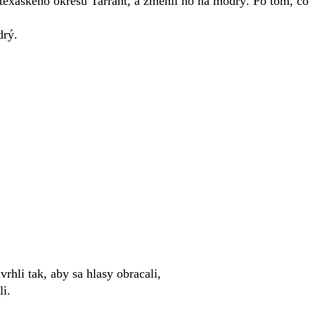
texaského okresu Tarrant, a zmenil ho na modrý. Po tom, čo
drý.
hli tak, aby sa hlasy obracali,
li.