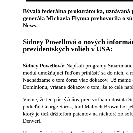
Bývalá federálna prokurátorka, uznávaná p
generála Michaela Flynna prehovorila o sú
News.
Sidney Powellová o nových informá
prezidentských volieb v USA:
Sidney Powellová:
Napísali programy Smartmatic 
modul umožňujúci ľuďom prihlásiť sa do nich, a ma
Nachádzame o tom čoraz viac dôkazov. Už máme 
Dominionu, vrátane dôkazov o tom, že to celé napl
Vieme, že len pár týždňov pred voľbami dostala Sm
podieľal George Soros, lord Malloch Brown bol je
ktorý je tiež držiteľom patentov na niektoré zo softv
Denveri.