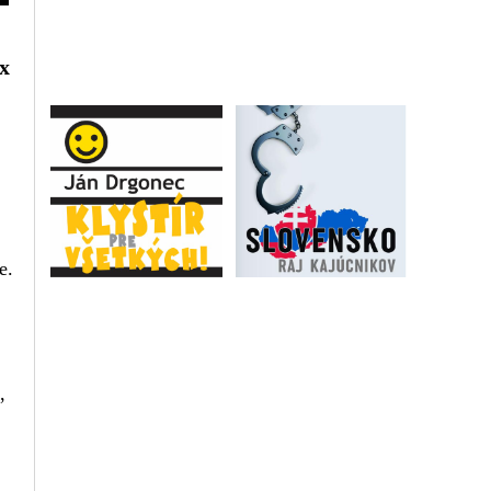
x
e.
,