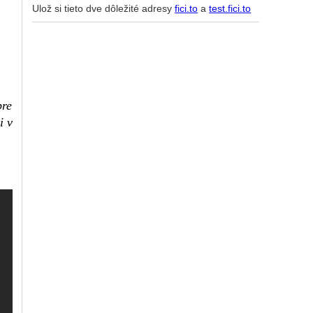
Ulož si tieto dve dôležité adresy
fici.to
a
test.fici.to
pre
i v