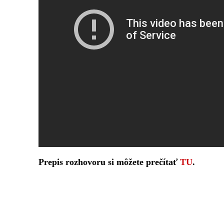
Prepis rozhovoru si môžete prečítať
TU
.