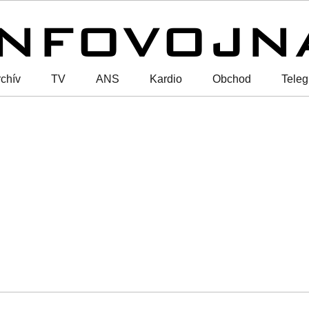
chív
TV
ANS
Kardio
Obchod
Tele