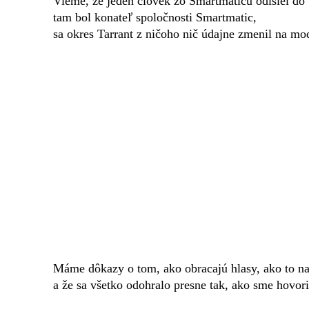
Vieme, že jeden človek zo Smartmaticu odišiel do 
tam bol konateľ spoločnosti Smartmatic,
sa okres Tarrant z ničoho nič údajne zmenil na mo
Máme dôkazy o tom, ako obracajú hlasy, ako to navr
a že sa všetko odohralo presne tak, ako sme hovori