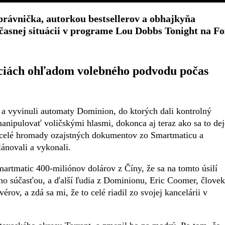
rávnička, autorkou bestsellerov a obhajkyňa
časnej situácii v programe Lou Dobbs Tonight na Fo
ciách ohľadom volebného podvodu počas
a vyvinuli automaty Dominion, do ktorých dali kontrolný
nipulovať voličskými hlasmi, dokonca aj teraz ako sa to dej
celé hromady ozajstných dokumentov zo Smartmaticu a
ánovali a vykonali.
artmatic 400-miliónov dolárov z Číny, že sa na tomto úsilí
ho súčasťou, a ďalší ľudia z Dominionu, Eric Coomer, človek
érov, a zdá sa mi, že to celé riadil zo svojej kancelárii v