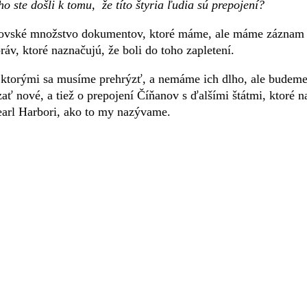
o ste došli k tomu, že títo štyria ľudia sú prepojení?
rovské množstvo dokumentov, ktoré máme, ale máme záznam
ráv, ktoré naznačujú, že boli do toho zapletení.
, ktorými sa musíme prehrýzť, a nemáme ich dlho, ale budem
ť nové, a tiež o prepojení Číňanov s ďalšími štátmi, ktoré n
earl Harbori, ako to my nazývame.