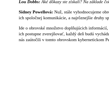
Lou Dobbs:
Aké dôkazy ste získali? Na základe čoh
Sidney Powellová:
Nuž, stále vyhodnocujeme ob
ich spoločnej komunikácie, a najrôznejšie druhy sp
Ide o obrovské množstvo doplňujúcich informácií
ich postupne zverejňovať, každý deň budú vychádza
nás zaútočili v tomto obrovskom kybernetickom P