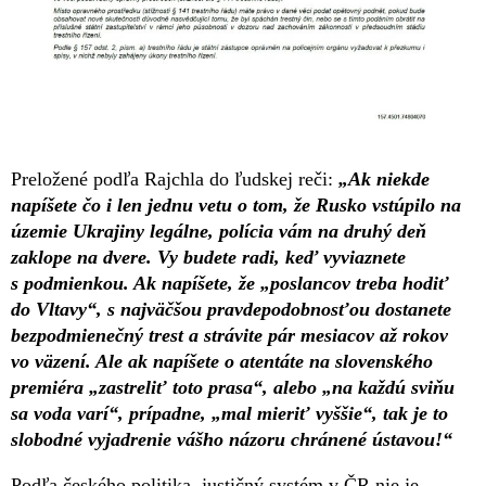
Preložené podľa Rajchla do ľudskej reči:
„Ak niekde
napíšete čo i len jednu vetu o tom, že Rusko vstúpilo na
územie Ukrajiny legálne, polícia vám na druhý deň
zaklope na dvere. Vy budete radi, keď vyviaznete
s podmienkou. Ak napíšete, že „poslancov treba hodiť
do Vltavy“, s najväčšou pravdepodobnosťou dostanete
bezpodmienečný trest a strávite pár mesiacov až rokov
vo väzení. Ale ak napíšete o atentáte na slovenského
premiéra „zastreliť toto prasa“, alebo „na každú sviňu
sa voda varí“, prípadne, „mal mieriť vyššie“, tak je to
slobodné vyjadrenie vášho názoru chránené ústavou!“
Podľa českého politika, justičný systém v ČR nie je