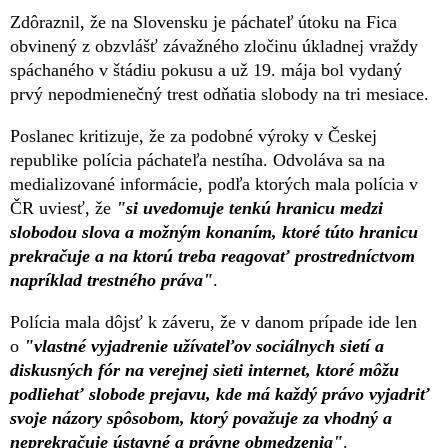
Zdôraznil, že na Slovensku je páchateľ útoku na Fica
obvinený z obzvlášť závažného zločinu úkladnej vraždy
spáchaného v štádiu pokusu a už 19. mája bol vydaný
prvý nepodmienečný trest odňatia slobody na tri mesiace.
Poslanec kritizuje, že za podobné výroky v Českej
republike polícia páchateľa nestíha. Odvoláva sa na
medializované informácie, podľa ktorých mala polícia v
ČR uviesť, že
"si uvedomuje tenkú hranicu medzi
slobodou slova a možným konaním, ktoré túto hranicu
prekračuje a na ktorú treba reagovať prostredníctvom
napríklad trestného práva"
.
Polícia mala dôjsť k záveru, že v danom prípade ide len
o
"vlastné vyjadrenie užívateľov sociálnych sietí a
diskusných fór na verejnej sieti internet, ktoré môžu
podliehať slobode prejavu, kde má každý právo vyjadriť
svoje názory spôsobom, ktorý považuje za vhodný a
neprekračuje ústavné a právne obmedzenia"
.