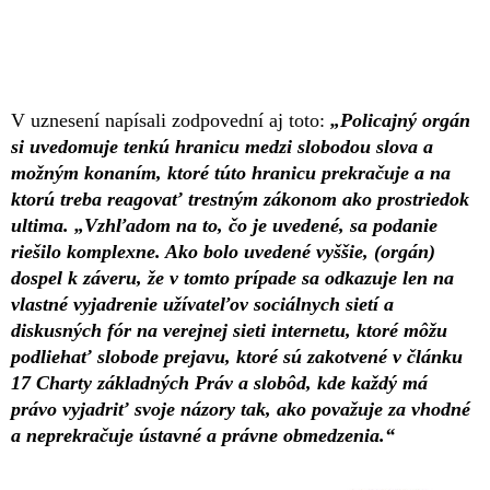
V uznesení napísali zodpovední aj toto:
„Policajný orgán
si uvedomuje tenkú hranicu medzi slobodou slova a
možným konaním, ktoré túto hranicu prekračuje a na
ktorú treba reagovať trestným zákonom ako prostriedok
ultima. „Vzhľadom na to, čo je uvedené, sa podanie
riešilo komplexne. Ako bolo uvedené vyššie, (orgán)
dospel k záveru, že v tomto prípade sa odkazuje len na
vlastné vyjadrenie užívateľov sociálnych sietí a
diskusných fór na verejnej sieti internetu, ktoré môžu
podliehať slobode prejavu, ktoré sú zakotvené v článku
17 Charty základných Práv a slobôd, kde každý má
právo vyjadriť svoje názory tak, ako považuje za vhodné
a neprekračuje ústavné a právne obmedzenia.“