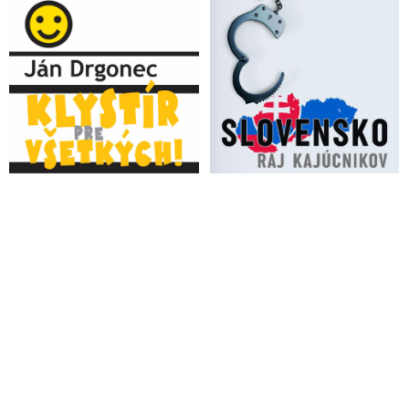
slobodu názoru a demokraciu
VIDEO: „Niektorí novinári sa ani dva týždne po atentáte na
Roberta Fica nedokážu pozrieť na seba do zrkadla a naďalej
pokračujú vo vymyslenom príbehu o zlých politikoch a svätých
novinároch. Moderátor Kovačič včera svojím pirátskym
sebastredným výstupom na Markíze dosiahol svetový rekord v
nepochopení, toho čo sa stalo a opäť burcoval spoločnosť k
nenávisti,“ reagoval vicepremiér Kaliňák na profesionálneho
manipulátora oceneného za svoju politickú činnosť
novinárskou cenou od Sorosovej nadácie
VIDEO: Erik Kaliňák o dehumanizácii, lžiach a šírení
nenávisti, ktoré predchádzali pokusu zavraždiť Roberta Fica.
Moderátor Žďársky v debate s ním bez sebareflexie a s
cynickým úsmevom ignoruje, kto hecoval spoločnosť a debatu
o podstate problému, ktorý vyústil k 1. atentátu na slovenského
politika v našej histórii, odkláňal úplne iným smerom
Blaha: Moderátorka RTVS už prišla na to, kto môže za atentát
na premiéra. Vlastne to nakoniec vyzerá tak, že v nemocnici
leží Zuzana Čaputová a nie postrelený predseda vlády. Čo tam
po tom, že prezidentka šírila nenávisť voči Robertovi Ficovi