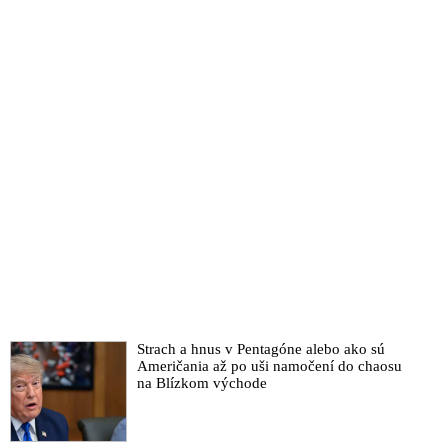
VIDEO: Postrelený premiér Robert Fico prehovoril k občanom
prvýkrát od atentátu spáchaným na jeho osobu presne pred
troma týždňami. Atentátnika označil za posla zla od
frustrovanej opozície šíriacej agresiu a nenávisť. Jeho čin mu
odpustil, ale neverí že išlo o osamelého strelca. „Odpor proti
politikovi, s ktorým nesúhlasíte, sa nerieši tak, že ho zastrelíte.
Mať iné názory, musí byť elementárnym základom akejkoľvek
zmysluplnej demokratickej súťaže. Ponukou nemôže byť
oponenta bezdôvodne zatvoriť alebo zákerne zabiť. Nad týmto
sa opozícia bude musieť zamyslieť, lebo inak tu budú ďalšie
obete,“ varoval
Emeritný trnavský arcibiskup a metropolita Slovenska Mons.
Ján Sokol vyhlásil, že k atentátu na premiéra Roberta Fica
prispeli ľudia, ktorí nedokázali prijať svoju nedávnu volebnú
porážku a po skončení času pokoja chcú zase šíriť nenávisť
Štefan Harabin: Dozvie sa niekedy verejnosť kto je za
Strach a hnus v Pentagóne alebo ako sú
atentátom na Fica?
Američania až po uši namočení do chaosu
na Blízkom východe
Rímskokatolícky kňaz Peter Gombita šokoval celé Slovensko,
keď pokus zavraždiť predsedu vlády sfanatizovaným
prívržencom progresívno-liberálnej opozície komentoval