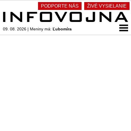
PODPORTE NÁS
ŽIVÉ VYSIELANIE
09. 08. 2026
|
Meniny má:
Ľubomíra