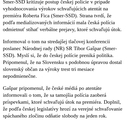
Smer-SSD kritizuje postup českej polície v prípade
vyhodnocovania výrokov schvaľujúcich atentát na
premiéra Roberta Fica (Smer-SSD). Strana tvrdí, že
podľa medializovaných informácií mala česká polícia
odmietnuť stíhať verbálne prejavy, ktoré schvaľujú útok.
Informoval o tom na stredajšej tlačovej konferencii
poslanec Národnej rady (NR) SR Tibor Gašpar (Smer-
SSD). Myslí si, že do českej polície preniká politika.
Pripomenul, že na Slovensku s podobnou úpravou dostal
slovenský občan za výroky trest tri mesiace
nepodmienečne.
Gašpar pripomenul, že české médiá po atentáte
informovali o tom, že sa tamojšia polícia zaoberá
príspevkami, ktoré schvaľujú útok na premiéra. Doplnil,
že podľa českej legislatívy hrozí za verejné schvaľovanie
spáchaného zločinu odňatie slobody na jeden rok.