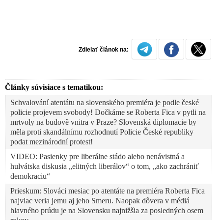
Zdielať článok na:
Články súvisiace s tematikou:
Schvalování atentátu na slovenského premiéra je podle české
policie projevem svobody! Dočkáme se Roberta Fica v pytli na
mrtvoly na budově vnitra v Praze? Slovenská diplomacie by
měla proti skandálnímu rozhodnutí Policie České republiky
podat mezinárodní protest!
VIDEO: Pasienky pre liberálne stádo alebo nenávistná a
hulvátska diskusia „elitných liberálov“ o tom, „ako zachrániť
demokraciu“
Prieskum: Slováci mesiac po atentáte na premiéra Roberta Fica
najviac veria jemu aj jeho Smeru. Naopak dôvera v médiá
hlavného prúdu je na Slovensku najnižšia za posledných osem