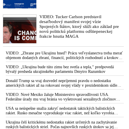
kriminalizácia Smeru, snaha spraviť z neho zločineckú
organizáciu a dostať jeho predsedu do väzenia,
prenasledovania ľudí s inými názormi a nútenie Slovákov dať
VIDEO: Tucker Carlson predstavil
sa očkovať, zavádzanie totality vypínaním alternatívnych
desaťbodový manifest svojej vízie
médií, šírenie nenávisti a hecovanie spoločnosti v uliciach
Spojených štátov, ktorý slúži ako základ pre
progresívnymi liberálmi a médiami, až prišli Šimečkove
novú politickú platformu odštiepeneckej
mafiánske vyhrážky voči Robertovi Ficovi, ktoré vyústili do
frakcie hnutia MAGA
atentátu na premiéra. Vodca Progresívneho Slovenska napriek
tomu všetkému dnes naďalej šíri nenávisť
VIDEO: „Zbrane pre Ukrajinu hneď! Prácu veľvyslanectva treba merať
VIDEO: Bývalý šéf Úradu pre ochranu ústavných činiteľov
objemom dodaných zbraní, financií, politických rozhodnutí a krokov
Juraj Zábojník a niekdajší člen protiteroristického komanda
tlaku na nepriateľa,“ povedal Volodymyr Zelenskyj zhromaždeným
Ernest Nagy rozobrali detailne zlyhanie osobných strážcov
ukrajinským diplomatom v Kyjeve. Donald Trump mu potom odkázal,
VIDEO: „Ukrajina bude túto zimu bez svetla a tepla,“ predpovedá
že USA Ukrajine nedodajú protiraketové systémy Patriot
bývalý predseda ukrajinského parlamentu Dmytro Razumkov
premiéra Roberta Fica, keď sa atentátnik Juraj Cintula pokúsil
zavraždiť ho, ale hodnotili aj zlú úroveň výcviku štátnych
Donald Trump sa vraj dozvedel nepríjemnú pravdu o nedostatku
ochrankárov
amerických rakiet až na rokovaní svojej vlády v prezidentskom sídle
Camp David v Marylande, a preto musel odložiť plánované útoky na
VIDEO: „Progresívci a liberáli, mali ste všetko a pre
Irán. Prezident USA sa pre to údajne pohádal so šéfom Pentagónu, lebo
VIDEO: Nové Mexiko žaluje Ministerstvo spravodlivosti USA.
Slovensko sa to skončilo katastrofálne! Ľudia vám povedali
bol presvedčený o opaku
Federálne úrady mu vraj bránia vo vyšetrovaní sexuálnych zločinov
dosť. Odmietli vás v parlamentných aj v prezidentských
organizátora pedofilnej siete Jeffreyho Epsteina. Ten mal nariadiť, aby
dve dievčatá zo zahraničia, ktoré boli uškrtené počas drsného
USA sa neúspešne snažia zakryť nedostatok taktických balistických
voľbách, ale vy ste sa s tým nezmierili. A tak pokračovali vaše
fetišistického sexu, pochovali v blízkosti jeho ranča v tomto americkom
rakiet. Rusko mesačne vyprodukuje viac rakiet, než koľko vyrobia
hysterické vystúpenia na námestiach, perzekúcie nepohodlných
štáte
všetci producenti systémov Patriot dohromady
ľudí a obmedzovanie slobody. Naťahovali ste strunu a šírili
Ukrajina čelí kritickému nedostatku rakiet určených na zachytávanie
nenávisť voči ľuďom s inými názormi aj pred voľbami do
ruských balistických striel. Počas najnovších ruských útokov sa jej