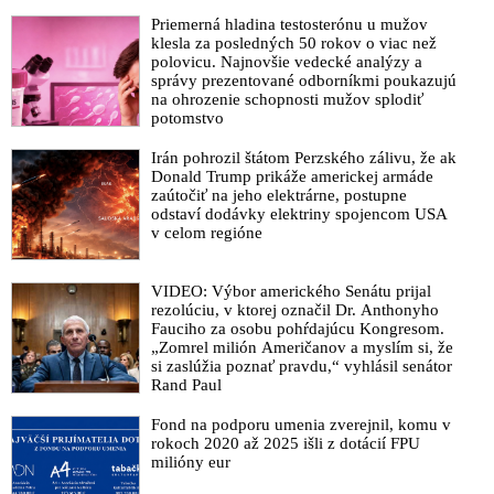
konštatovaním, že „tábor, ktorý rozosial zlo, teraz žne, čo
Priemerná hladina testosterónu u mužov
zasial“. „Popierate všetko, na čom je z morálneho hľadiska
klesla za posledných 50 rokov o viac než
postavená kresťanská viera - lásku, spravodlivosť aj pokoru.
polovicu. Najnovšie vedecké analýzy a
Svojimi arogantnými výrokmi ste urazili milióny ľudí na
správy prezentované odborníkmi poukazujú
Slovensku, ktorí odmietajú relativizáciu zločinu,“ píše
na ohrozenie schopnosti mužov splodiť
potomstvo
podpredseda parlamentu Ľuboš Blaha v liste farárovi, ktorý
ospravedlňuje atentát na Roberta Fica. Pripomenul, že tento
Irán pohrozil štátom Perzského zálivu, že ak
duchovný mal ešte tú drzosť, že išiel s Čaputovou na audienciu
Donald Trump prikáže americkej armáde
k pápežovi, ktorý „tento zbabelý násilný čin“ odsúdil
zaútočiť na jeho elektrárne, postupne
odstaví dodávky elektriny spojencom USA
Chmelár: „Dajte pokoj Blahovi! Za atentát na Roberta Fica
v celom regióne
nesiete zodpovednosť vy, páni Šimečka mladší, Gröhling,
Matovič, Pročko, Galko, Šimečka starší, Leško, Kostolný,
Tódová, Schutz, Soltész, Vagovič! Vy ste vytvorili atmosféru,
VIDEO: Výbor amerického Senátu prijal
ktorá vyústila do atentátu! A výroky kňaza Gambitu oceneného
rezolúciu, v ktorej označil Dr. Anthonyho
štátnym vyznamenaním prezidentkou Čaputovou nemajú
Fauciho za osobu pohŕdajúcu Kongresom.
„Zomrel milión Američanov a myslím si, že
ďaleko od schvaľovania tohto zločinu!“
si zaslúžia poznať pravdu,“ vyhlásil senátor
VIDEO: Vicepremiér Kaliňák, šéf brannobezpečnostného
Rand Paul
výboru Gašpar a advokát Para priblížili genézu udalostí, ktoré
Fond na podporu umenia zverejnil, komu v
viedli takmer k národnej tragédii: Na počiatku bolo slovo, a to
rokoch 2020 až 2025 išli z dotácií FPU
slovo bolo “Sviňa”, potom prišli Matovičove & Sulíkove
milióny eur
protesty pred Bonaparte, po zmene vlády v roku 2020