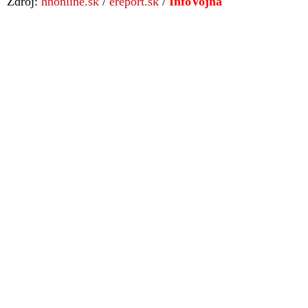
Zdroj:
hnonline.sk
/
ereport.sk
/
InfoVojna