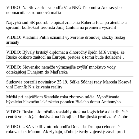
nepodarilo zostreliť ani jednu. Volodymyr Zelenskyj sa v zúfalstve snaží
europarlamentu, až to vyústilo do atentátu na Roberta Fica,“
prostredníctvom NATO zabezpečiť ich dodávky
VIDEO: Na Slovensku sa podľa šéfa NKÚ Ľubomíra Andrassyho
pripomína Braňo Ondruš vyčíňanie Šimečku & spol.
udomácnila eurofondová mafia
VIDEO: „Atentát na Roberta Fica je zrejme dielom tajných
Najvyšší súd SR podrobne opísal zranenia Roberta Fica po atentáte a
služieb, lebo usiloval o mier medzi Ukrajinou a Ruskom. K
spresnil, koľkokrát terorista Juraj Cintula na premiéra vystrelil
pokusu o jeho zavraždenie prispeli aj médiá hlavného prúdu
VIDEO: Vladimir Putin oznámil vytvorenie dronovej zložky ruskej
dlhodobým šírením nenávisti, klamaním a fašizovaním
armády
spoločnosti,“ vyhlásil poslanec SNS Pavel Ľupták v rozhovore
pre srbskú Informer TV
VIDEO: Bývalý britský diplomat a dlhoročný špión MI6 varuje, že
Rusko čoskoro zaútočí na Európu, pretože k tomu bude dotlačené
„Na Fica bol spáchaný atentát, lebo je na strane mieru,“
rovnako, ako bolo dotlačené k invázii na Ukrajinu v roku 2022.
vyhlásil maďarský premiér Orbán a poprial slovenskému
Zelenskyj medzitým v Kyjeve naliehal na zhromaždených diplomatov,
VIDEO: Slovensko nemôže výraznejšie zvýšiť množstvo vody
predsedovi vlády skoré uzdravenie
aby vo svete zháňali energie pre Ukrajinu na zimu. Putin vraj bude
odtekajúcej Dunajom do Maďarska
mobilizovať a vojna sa do zimy pravdepodobne neskončí
VIDEO: „Atentát na Roberta Fica bol vyvrcholením
Sudcovia porazili novinárov 35:19. Šéfka Súdnej rady Marcela Kosová
viní Denník N z krivenia reality
mediálneho šialenstva, politiky progresívnych liberálov a
politického aktivizmu. Mám s týmito ľuďmi osobnú skúsenosť.
Médiá pri najväčšom škandále roka zborovo mlčia. Vypočúvanie
Keby niekto strieľal na Šimečku, máme tu Majdan ako vyšitý,“
bývaleho hlavného lekárskeho poradcu Bieleho domu Anthonyho
tvrdí spisovateľ Banáš
Fauciho pred výborom amerického Senátu väčšina médií ignorovala
VIDEO: Rusko uskutočnilo rozsiahly útok na logistické a distribučné
Trump byl jako první americký prezident odsouzen. Cílem
centrá vojenských dodávok na Ukrajine. Ukrajinská protivzdušná obrana
globalistů je rozpoutání povstání mezi Američany a zažehnutí
nedokázala počas ničivého nočného útoku na Kyjev a jeho okolie
zachytiť ani jednu ruskú raketu
VIDEO: USA viedli v utorok podľa Donalda Trumpa celodenné
občanské války. A na Slovensku se mezitím opět rozpoutala
rokovania s Iránom. Ak zlyhajú, sľubuje tvrdý vojenský zásah proti
nenávistná kampaň proti Ficovi, SMERu a vládní koalici. Otec
Teheránu