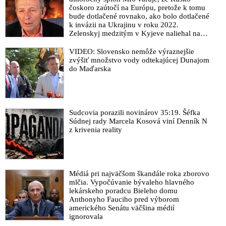
čoskoro zaútočí na Európu, pretože k tomu
bude dotlačené rovnako, ako bolo dotlačené
k invázii na Ukrajinu v roku 2022.
Zelenskyj medzitým v Kyjeve naliehal na
zhromaždených diplomatov, aby vo svete
zháňali energie pre Ukrajinu na zimu. Putin
VIDEO: Slovensko nemôže výraznejšie
vraj bude mobilizovať a vojna sa do zimy
zvýšiť množstvo vody odtekajúcej Dunajom
pravdepodobne neskončí
do Maďarska
Sudcovia porazili novinárov 35:19. Šéfka
Súdnej rady Marcela Kosová viní Denník N
z krivenia reality
Médiá pri najväčšom škandále roka zborovo
mlčia. Vypočúvanie bývaleho hlavného
lekárskeho poradcu Bieleho domu
Anthonyho Fauciho pred výborom
amerického Senátu väčšina médií
ignorovala