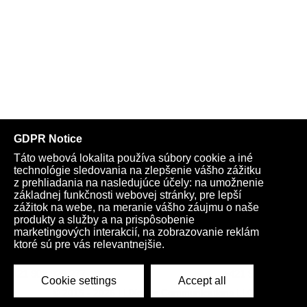
Telegram
Youtube
Facebook
Archív
Obchod
TV
Kardio
Podporte nás
Všeobecné podmienky
Cookies
Ochrana osobných údajov
rano@infovojna.bz
+421 908 936 277
+421 950 661 116
© 2015 - 2026 | LiXonite Communications LLC
All Rights Reserved