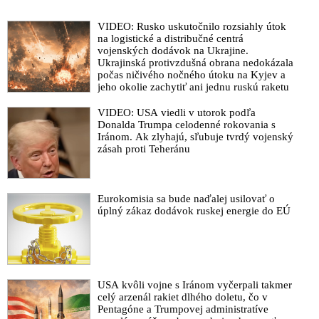
VIDEO: Rusko uskutočnilo rozsiahly útok
na logistické a distribučné centrá
vojenských dodávok na Ukrajine.
Ukrajinská protivzdušná obrana nedokázala
počas ničivého nočného útoku na Kyjev a
jeho okolie zachytiť ani jednu ruskú raketu
VIDEO: USA viedli v utorok podľa
Donalda Trumpa celodenné rokovania s
Iránom. Ak zlyhajú, sľubuje tvrdý vojenský
zásah proti Teheránu
Eurokomisia sa bude naďalej usilovať o
úplný zákaz dodávok ruskej energie do EÚ
USA kvôli vojne s Iránom vyčerpali takmer
celý arzenál rakiet dlhého doletu, čo v
Pentagóne a Trumpovej administratíve