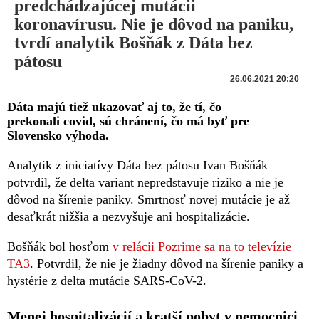
predchádzajúcej mutácii
koronavírusu. Nie je dôvod na paniku,
tvrdí analytik Bošňák z Dáta bez
pátosu
26.06.2021 20:20
Dáta majú tiež ukazovať aj to, že tí, čo
prekonali covid, sú chránení, čo má byť pre
Slovensko výhoda.
Analytik z iniciatívy Dáta bez pátosu Ivan Bošňák
potvrdil, že delta variant nepredstavuje riziko a nie je
dôvod na šírenie paniky. Smrtnosť novej mutácie je až
desaťkrát nižšia a nezvyšuje ani hospitalizácie.
Bošňák bol hosťom
v relácii Pozrime sa na to televízie
TA3
. Potvrdil, že nie je žiadny dôvod na šírenie paniky a
hystérie z delta mutácie SARS-CoV-2.
Menej hospitalizácií a kratší pobyt v nemocnici