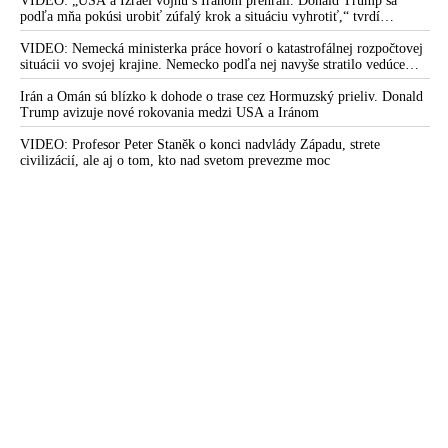
VIDEO: „USA a Izrael vojnu s Iránom prehrali. Donald Trump sa
podľa mňa pokúsi urobiť zúfalý krok a situáciu vyhrotiť,“ tvrdí
americký armádny plukovník vo výslužbe Douglas Macgregor
VIDEO: Nemecká ministerka práce hovorí o katastrofálnej rozpočtovej
situácii vo svojej krajine. Nemecko podľa nej navyše stratilo vedúce
postavenie v mnohých technologických oblastiach
Irán a Omán sú blízko k dohode o trase cez Hormuzský prieliv. Donald
Trump avizuje nové rokovania medzi USA a Iránom
VIDEO: Profesor Peter Staněk o konci nadvlády Západu, strete
civilizácií, ale aj o tom, kto nad svetom prevezme moc