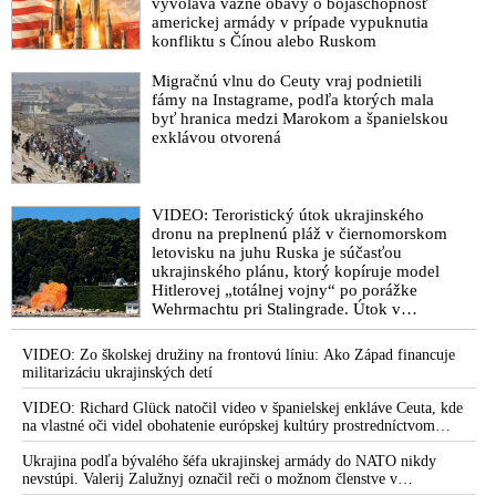
vyvoláva vážne obavy o bojaschopnosť
americkej armády v prípade vypuknutia
konfliktu s Čínou alebo Ruskom
Migračnú vlnu do Ceuty vraj podnietili
fámy na Instagrame, podľa ktorých mala
byť hranica medzi Marokom a španielskou
exklávou otvorená
VIDEO: Teroristický útok ukrajinského
dronu na preplnenú pláž v čiernomorskom
letovisku na juhu Ruska je súčasťou
ukrajinského plánu, ktorý kopíruje model
Hitlerovej „totálnej vojny“ po porážke
Wehrmachtu pri Stalingrade. Útok v
Kaspickom mori na iránsku loď podľa
predstaviteľov Iránu potvrdzuje, že Kyjev
VIDEO: Zo školskej družiny na frontovú líniu: Ako Západ financuje
sa na pokyn svojich západných či
militarizáciu ukrajinských detí
izraelských sponzorov snaží zatiahnuť
Európu a ďalšie krajiny do širšieho
VIDEO: Richard Glück natočil video v španielskej enkláve Ceuta, kde
vojnového konfliktu
na vlastné oči videl obohatenie európskej kultúry prostredníctvom
invázie migrantov. Takto by podľa neho vyzeralo Slovensko, keby mu
vládlo PS, Šimečka & spol.
Ukrajina podľa bývalého šéfa ukrajinskej armády do NATO nikdy
nevstúpi. Valerij Zalužnyj označil reči o možnom členstve v