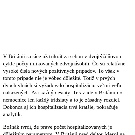
V Británii sa síce už trikrát za sebou v dvojtýždňovom
cykle počty infikovaných zdvojnásobili. Čo sú relatívne
vysoké čísla nových pozitívnych prípadov. To však v
tomto prípade nie je vôbec dôležité. Totiž v prvých
dvoch vlnách si vyžadovalo hospitalizáciu veľmi veľa
nakazených. Asi každý desiaty. Teraz ide v Británii do
nemocnice len každý tridsiaty a to je zásadný rozdiel.
Dokonca aj ich hospitalizácia trvá kratšie, pokračuje
analytik.
Bošnák tvrdí, že práve počet hospitalizovaných je
dôležitým parametrom. V Británii pred deltou klesol na