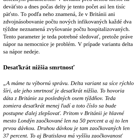
deväťsto a dnes počas delty je tento počet asi len tisíc
päťsto. To podľa neho znamená, že v Británii ani
zdvojnásobovanie počtu nových infikovaných každé dva
týždne neznamená zvyšovanie počtu hospitalizovaných.
Tento parameter je teda potrebné sledovať, pretože práve
nápor na nemocnice je problém. V prípade variantu delta
sa nápor nedeje.
Desaťkrát nižšia smrtnosť
„A máme tu výbornú správu. Delta variant sa síce rýchlo
šíri, ale jeho smrtnosť je desaťkrát nižšia. To hovoria
dáta z Británie za posledných osem týždňov. Teda
zomiera desaťkrát menej ľudí a toto číslo sa bude
postupne ďalej zlepšovať. Pritom v Británii je hlavné
mesto Londýn zaočkované len na 50 percent a aj to len
prvou dávkou. Druhou dávkou je tam zaočkovaných len
37 percent. To aj Bratislava má vyššiu zaočkovanosť