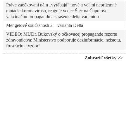
Práve zaočkovaní nám „vyrábajú“ nové a veľmi nepríjemné
mutácie koronavírusu, reaguje vedec Štec na Čaputovej
vakcinačnú propagandu a strašenie delta variantou
Mengelové současnosti 2 – varianta Delta
VIDEO: MUDr. Bukovský o očkovacej propagande rezortu
zdravotníctva: Ministerstvo podporuje dezinformácie, neistotu,
frustráciu a vzdor!
Profesor Beran o nové mutaci koronaviru: „Je neuvěřitelné, jak
Zobraziť všetky >>
se u nás s čísly o delta mutaci manipuluje!“
VIDEO: Reportáž BBC: Polovica mŕtvych nakazených
indickou mutáciou koronavírusu boli očkovaní