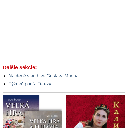
Ďalšie sekcie:
Nájdené v archíve Gustáva Murína
Týždeň podľa Terezy