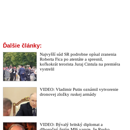
Ďalšie články:
Najvyšší súd SR podrobne opísal zranenia
Roberta Fica po atentáte a spresnil,
koľkokrát terorista Juraj Cintula na premiéra
vystrelil
VIDEO: Vladimir Putin oznámil vytvorenie
dronovej zložky ruskej armády
VIDEO: Bývalý britský diplomat a
dlhoročný špión MI6 varuje, že Rusko