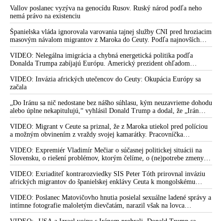
Severoatlantickej aliancii za rozprávky
Vallov poslanec vyzýva na genocídu Rusov. Ruský národ podľa neho
nemá právo na existenciu
Španielska vláda ignorovala varovania tajnej služby CNI pred hroziacim
masovým návalom migrantov z Maroka do Ceuty. Podľa najnovších
správ preniklo do tejto španielskej exklávy na severe Afriky vyše 70-
tisíc migrantov
VIDEO: Nelegálna imigrácia a chybná energetická politika podľa
Donalda Trumpa zabíjajú Európu. Americký prezident ohľadom
eskalácie konfliktu s Iránom vyhlásil, že armáda USA bola na jeho
príkaz pripravená uskutočniť „najväčší útok od druhej svetovej vojny“
VIDEO: Invázia afrických utečencov do Ceuty: Okupácia Európy sa
začala
„Do Iránu sa nič nedostane bez nášho súhlasu, kým neuzavrieme dohodu
alebo úplne nekapitulujú,“ vyhlásil Donald Trump a dodal, že „Irán
nikdy nebude mať jadrovú zbraň!“
VIDEO: Migrant v Ceute sa priznal, že z Maroka utiekol pred políciou
a možným obvinením z vraždy svojej kamarátky. Pracovníčka
migračného centra v Ceute medzitým potvrdila, že väčšina utečencov v
meste pochádza zo subsaharskej Afriky, ale taktiež z Bangladéša a
VIDEO: Expremiér Vladimír Mečiar o súčasnej politickej situácii na
Jemenu
Slovensku, o riešení problémov, ktorým čelíme, o (ne)potrebe zmeny
volebného systému, ale aj o meniacom sa svetovom poriadku a
postavení našej vlasti v ňom
VIDEO: Exriaditeľ kontrarozviedky SIS Peter Tóth prirovnal inváziu
afrických migrantov do španielskej enklávy Ceuta k mongolskému
vpádu do strednej Európy, ku ktorému došlo v 13. storočí
VIDEO: Poslanec Matovičovho hnutia posielal sexuálne ladené správy a
intímne fotografie maloletým dievčatám, narazil však na lovca
pedofilov