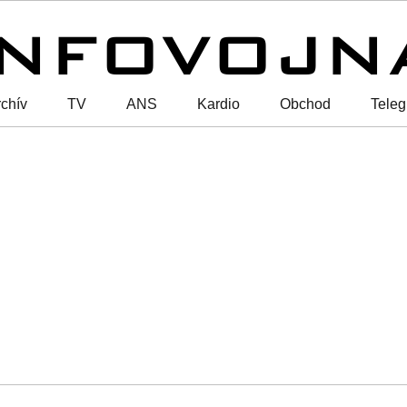
chív
TV
ANS
Kardio
Obchod
Tele