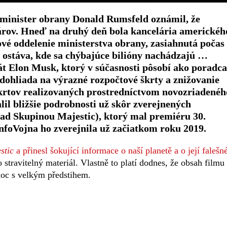
 minister obrany Donald Rumsfeld oznámil, že
árov. Hneď na druhý deň bola kancelária americkéh
ové oddelenie ministerstva obrany, zasiahnutá počas
 ostáva, kde sa chýbajúce bilióny nachádzajú …
t Elon Musk, ktorý v súčasnosti pôsobí ako poradca
ohliada na výrazné rozpočtové škrty a znižovanie
krtov realizovaných prostredníctvom novozriadenéh
il bližšie podrobnosti už skôr zverejnených
ad Skupinou Majestic), ktorý mal premiéru 30.
InfoVojna ho zverejnila už začiatkom roku 2019.
stic
a přinesl šokující informace o naší planetě a o její falešn
 stravitelný materiál. Vlastně to platí dodnes, že obsah filmu
moc s velkým předstihem.