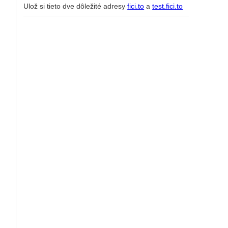
Ulož si tieto dve dôležité adresy
fici.to
a
test.fici.to