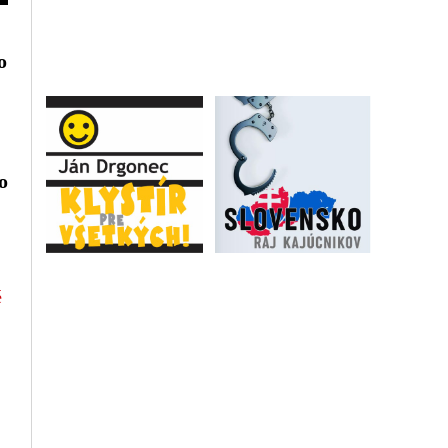
o
o
é