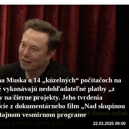
a Muska o 14 „kúzelných“ počítačoch na
é vykonávajú nedohľadateľné platby „z
v na čierne projekty. Jeho tvrdenia
ácie z dokumentárneho film „Nad skupinou
o tajnom vesmírnom programe
22.03.2025 09:00