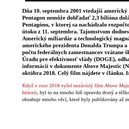
Dňa 10. septembra 2001 vtedajší americký
Pentagon nemôže dohľadať 2,3 bilióna dol
Pentagónu, v ktorej sa nachádzalo rozpočt
útoku z 11. septembra. Tajomstvom dodnes
Americký miliardár a technologický magná
amerického prezidenta Donalda Trumpa a d
počtu federálnych zamestnancov vrátane š
Úradu pre efektívnosť vlády (DOGE), odhal
informácií v dokumente Above Majestic (N
októbra 2018. Celý film nájdete v článku. 
Když v roce 2018 vyšel nezávislý film
Above Maje
historii
, byl to na mnoho lidí opravdu drsný a těžko
obsahuje mnoho věcí, které byly publikovány až 