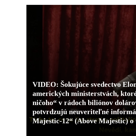
VIDEO: Šokujúce svedectvo Elon
amerických ministerstvách, ktor
ničoho“ v rádoch biliónov doláro
potvrdzujú neuveriteľné inform
Majestic-12“ (Above Majestic) 