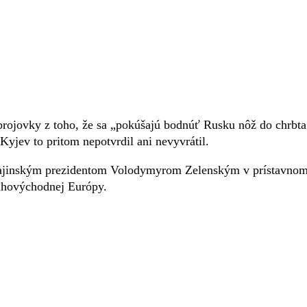
rojovky z toho, že sa „pokúšajú bodnúť Rusku nôž do chrbta
Kyjev to pritom nepotvrdil ani nevyvrátil.
rajinským prezidentom Volodymyrom Zelenským v prístavno
 juhovýchodnej Európy.