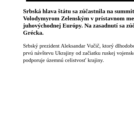
Srbská hlava štátu sa zúčastnila na summ
Volodymyrom Zelenským v prístavnom meste 
juhovýchodnej Európy. Na zasadnutí sa zúč
Grécka.
Srbský prezident Aleksandar Vučič, ktorý dlhodob
prvú návštevu Ukrajiny od začiatku ruskej vojenske
podporuje územnú celistvosť krajiny.