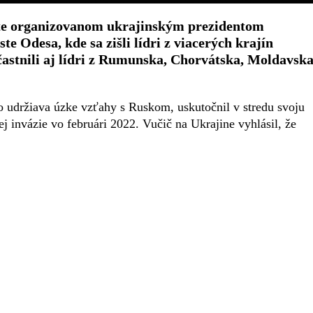
ite organizovanom ukrajinským prezidentom
Odesa, kde sa zišli lídri z viacerých krajín
astnili aj lídri z Rumunska, Chorvátska, Moldavska
o udržiava úzke vzťahy s Ruskom, uskutočnil v stredu svoju
j invázie vo februári 2022. Vučič na Ukrajine vyhlásil, že