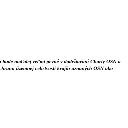
o bude naďalej veľmi pevné v dodržiavaní Charty OSN a
chranu územnej celistvosti krajín uznaných OSN ako