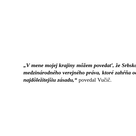
„V mene mojej krajiny môžem povedať, že Srbsk
medzinárodného verejného práva, ktoré zahŕňa o
najdôležitejšiu zásadu,“
povedal Vučič.