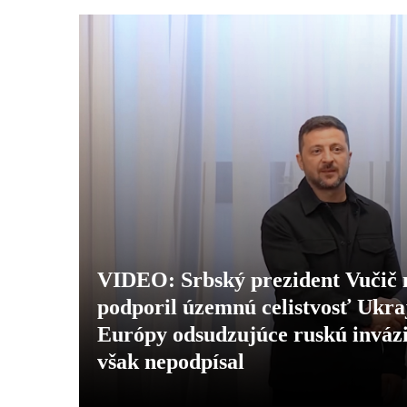
VIDEO: Srbský prezident Vučič n
podporil územnú celistvosť Ukraj
Európy odsudzujúce ruskú inváz
však nepodpísal