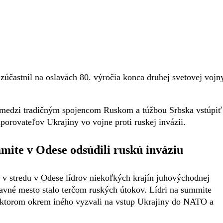
zúčastnil na oslavách 80. výročia konca druhej svetovej vojn
 medzi tradičným spojencom Ruskom a túžbou Srbska vstúpiť
porovateľov Ukrajiny vo vojne proti ruskej invázii.
ite v Odese odsúdili ruskú inváziu
 v stredu v Odese lídrov niekoľkých krajín juhovýchodnej
tavné mesto stalo terčom ruských útokov. Lídri na summite
v ktorom okrem iného vyzvali na vstup Ukrajiny do NATO a