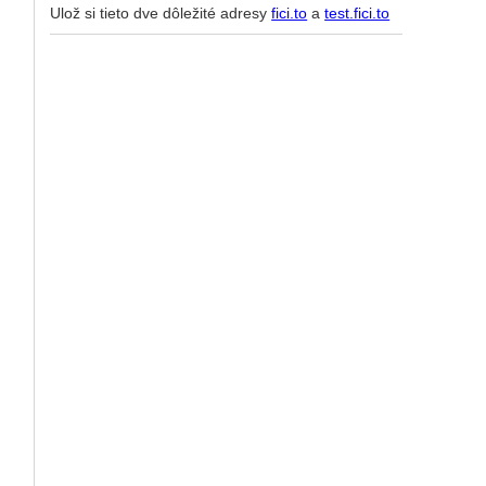
Ulož si tieto dve dôležité adresy
fici.to
a
test.fici.to