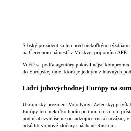
Srbský prezident sa len pred niekoľkými týždňami 
na Červenom námestí v Moskve, pripomína AFP.
Vučič sa podľa agentúry pokúsil nájsť kompromis
do Európskej únie, ktorá je jedným z hlavných pod
Lídri juhovýchodnej Európy na summ
Ukrajinský prezident Volodymyr Zelenskyj privítal
Európy len niekoľko hodín po tom, čo sa toto prís
podpísali vyhlásenie odsudzujúce ruskú inváziu, 
odsúdili vojnové zločiny spáchané Ruskom.