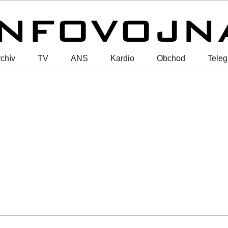
chív
TV
ANS
Kardio
Obchod
Tele