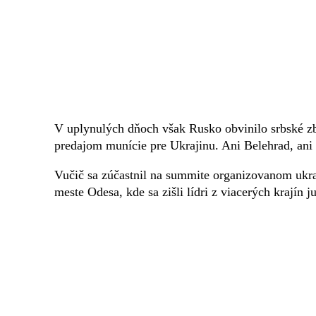
V uplynulých dňoch však Rusko obvinilo srbské zb
predajom munície pre Ukrajinu. Ani Belehrad, ani 
Vučič sa zúčastnil na summite organizovanom uk
meste Odesa, kde sa zišli lídri z viacerých krajín