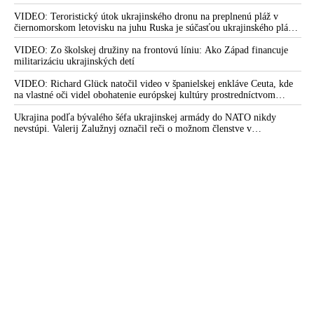
otvorená
VIDEO: Teroristický útok ukrajinského dronu na preplnenú pláž v
čiernomorskom letovisku na juhu Ruska je súčasťou ukrajinského plánu,
ktorý kopíruje model Hitlerovej „totálnej vojny“ po porážke
Wehrmachtu pri Stalingrade. Útok v Kaspickom mori na iránsku loď
VIDEO: Zo školskej družiny na frontovú líniu: Ako Západ financuje
podľa predstaviteľov Iránu potvrdzuje, že Kyjev sa na pokyn svojich
militarizáciu ukrajinských detí
západných či izraelských sponzorov snaží zatiahnuť Európu a ďalšie
krajiny do širšieho vojnového konfliktu
VIDEO: Richard Glück natočil video v španielskej enkláve Ceuta, kde
na vlastné oči videl obohatenie európskej kultúry prostredníctvom
invázie migrantov. Takto by podľa neho vyzeralo Slovensko, keby mu
vládlo PS, Šimečka & spol.
Ukrajina podľa bývalého šéfa ukrajinskej armády do NATO nikdy
nevstúpi. Valerij Zalužnyj označil reči o možnom členstve v
Severoatlantickej aliancii za rozprávky