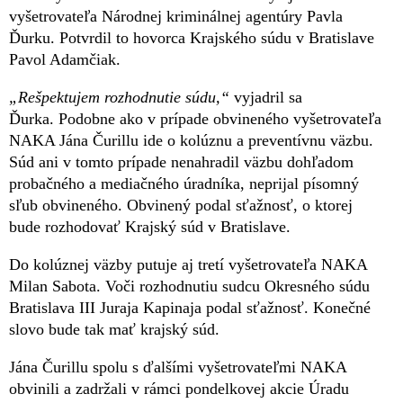
vyšetrovateľa Národnej kriminálnej agentúry Pavla
Ďurku. Potvrdil to hovorca Krajského súdu v Bratislave
Pavol Adamčiak.
„Rešpektujem rozhodnutie súdu,“
vyjadril sa
Ďurka. Podobne ako v prípade obvineného vyšetrovateľa
NAKA Jána Čurillu ide o kolúznu a preventívnu väzbu.
Súd ani v tomto prípade nenahradil väzbu dohľadom
probačného a mediačného úradníka, neprijal písomný
sľub obvineného. Obvinený podal sťažnosť, o ktorej
bude rozhodovať Krajský súd v Bratislave.
Do kolúznej väzby putuje aj tretí vyšetrovateľa NAKA
Milan Sabota. Voči rozhodnutiu sudcu Okresného súdu
Bratislava III Juraja Kapinaja podal sťažnosť. Konečné
slovo bude tak mať krajský súd.
Jána Čurillu spolu s ďalšími vyšetrovateľmi NAKA
obvinili a zadržali v rámci pondelkovej akcie Úradu