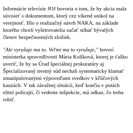
Informácie televízie JOJ hovoria o tom, že by akcia mala
súvisieť s dokumentom, ktorý cez víkend unikol na
verejnosť. Išlo o realizačný návrh NAKA, na základe
ktorého chceli vyšetrovatelia začať stíhať bývalých
členov bezpečnostných zložiek.
"Ale vyrušuje ma to. Veľmi ma to vyrušuje,"
hovorí
ministerka spravodlivosti Mária Kolíková, ktorej je ťažko
uveriť, že by sa Úrad špeciálnej prokuratúry aj
Špecializovaný trestný súd nechali systematicky klamať
zmanipulovanými výpoveďami svedkov v kľúčových
kauzách. V tak závažnej situácii, keď končia v putách
elitní policajti, či vedenie inšpekcie, má odkaz, čo treba
robiť.