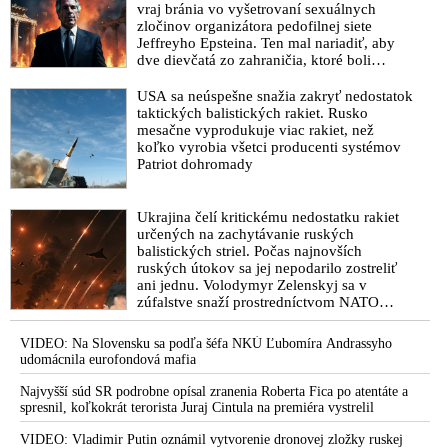
vraj bránia vo vyšetrovaní sexuálnych
zločinov organizátora pedofilnej siete
Jeffreyho Epsteina. Ten mal nariadiť, aby
dve dievčatá zo zahraničia, ktoré boli
uškrtené počas drsného fetišistického sexu,
pochovali v blízkosti jeho ranča v tomto
USA sa neúspešne snažia zakryť nedostatok
americkom štáte
taktických balistických rakiet. Rusko
mesačne vyprodukuje viac rakiet, než
koľko vyrobia všetci producenti systémov
Patriot dohromady
Ukrajina čelí kritickému nedostatku rakiet
určených na zachytávanie ruských
balistických striel. Počas najnovších
ruských útokov sa jej nepodarilo zostreliť
ani jednu. Volodymyr Zelenskyj sa v
zúfalstve snaží prostredníctvom NATO
zabezpečiť ich dodávky
VIDEO: Na Slovensku sa podľa šéfa NKÚ Ľubomíra Andrassyho
udomácnila eurofondová mafia
Najvyšší súd SR podrobne opísal zranenia Roberta Fica po atentáte a
spresnil, koľkokrát terorista Juraj Cintula na premiéra vystrelil
VIDEO: Vladimir Putin oznámil vytvorenie dronovej zložky ruskej