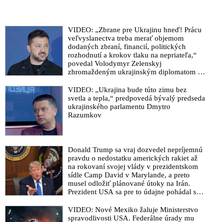
VIDEO: „Zbrane pre Ukrajinu hneď! Prácu
veľvyslanectva treba merať objemom
dodaných zbraní, financií, politických
rozhodnutí a krokov tlaku na nepriateľa,“
povedal Volodymyr Zelenskyj
zhromaždeným ukrajinským diplomatom v
Kyjeve. Donald Trump mu potom odkázal,
že USA Ukrajine nedodajú protiraketové
VIDEO: „Ukrajina bude túto zimu bez
systémy Patriot
svetla a tepla,“ predpovedá bývalý predseda
ukrajinského parlamentu Dmytro
Razumkov
Donald Trump sa vraj dozvedel nepríjemnú
pravdu o nedostatku amerických rakiet až
na rokovaní svojej vlády v prezidentskom
sídle Camp David v Marylande, a preto
musel odložiť plánované útoky na Irán.
Prezident USA sa pre to údajne pohádal so
šéfom Pentagónu, lebo bol presvedčený o
opaku
VIDEO: Nové Mexiko žaluje Ministerstvo
spravodlivosti USA. Federálne úrady mu