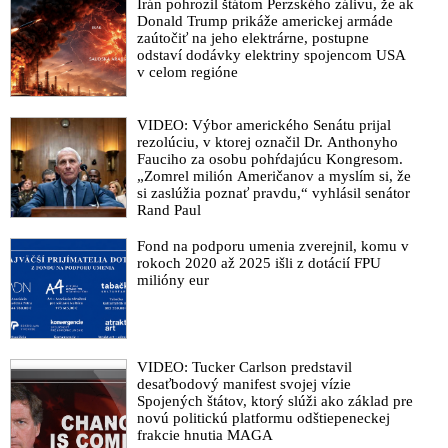
Irán pohrozil štátom Perzského zálivu, že ak
Donald Trump prikáže americkej armáde
zaútočiť na jeho elektrárne, postupne
odstaví dodávky elektriny spojencom USA
v celom regióne
VIDEO: Výbor amerického Senátu prijal
rezolúciu, v ktorej označil Dr. Anthonyho
Fauciho za osobu pohŕdajúcu Kongresom.
„Zomrel milión Američanov a myslím si, že
si zaslúžia poznať pravdu,“ vyhlásil senátor
Rand Paul
Fond na podporu umenia zverejnil, komu v
rokoch 2020 až 2025 išli z dotácií FPU
milióny eur
VIDEO: Tucker Carlson predstavil
desaťbodový manifest svojej vízie
Spojených štátov, ktorý slúži ako základ pre
novú politickú platformu odštiepeneckej
frakcie hnutia MAGA