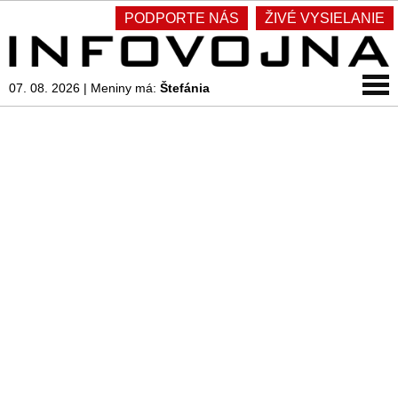
PODPORTE NÁS
ŽIVÉ VYSIELANIE
07. 08. 2026
|
Meniny má:
Štefánia