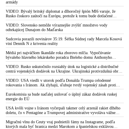
armády
VIDEO: Bývalý britský diplomat a dlhoročný špión MI6 varuje, že
Rusko čoskoro zaútočí na Európu, pretože k tomu bude dotlačené
rovnako, ako bolo dotlačené k invázii na Ukrajinu v roku 2022.
Zelenskyj medzitým v Kyjeve naliehal na zhromaždených diplomatov,
VIDEO: Slovensko nemôže výraznejšie zvýšiť množstvo vody
aby vo svete zháňali energie pre Ukrajinu na zimu. Putin vraj bude
odtekajúcej Dunajom do Maďarska
mobilizovať a vojna sa do zimy pravdepodobne neskončí
Sudcovia porazili novinárov 35:19. Šéfka Súdnej rady Marcela Kosová
viní Denník N z krivenia reality
Médiá pri najväčšom škandále roka zborovo mlčia. Vypočúvanie
bývaleho hlavného lekárskeho poradcu Bieleho domu Anthonyho
Fauciho pred výborom amerického Senátu väčšina médií ignorovala
VIDEO: Rusko uskutočnilo rozsiahly útok na logistické a distribučné
centrá vojenských dodávok na Ukrajine. Ukrajinská protivzdušná obrana
nedokázala počas ničivého nočného útoku na Kyjev a jeho okolie
zachytiť ani jednu ruskú raketu
VIDEO: USA viedli v utorok podľa Donalda Trumpa celodenné
rokovania s Iránom. Ak zlyhajú, sľubuje tvrdý vojenský zásah proti
Teheránu
Eurokomisia sa bude naďalej usilovať o úplný zákaz dodávok ruskej
energie do EÚ
USA kvôli vojne s Iránom vyčerpali takmer celý arzenál rakiet dlhého
doletu, čo v Pentagóne a Trumpovej administratíve vyvoláva vážne
obavy o bojaschopnosť americkej armády v prípade vypuknutia
konfliktu s Čínou alebo Ruskom
Migračnú vlnu do Ceuty vraj podnietili fámy na Instagrame, podľa
ktorých mala byť hranica medzi Marokom a španielskou exklávou