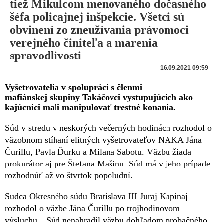
tiež Mikulcom menovaného dočasného
šéfa policajnej inšpekcie. Všetci sú
obvinení zo zneužívania právomoci
verejného činiteľa a marenia
spravodlivosti
16.09.2021 09:59
Vyšetrovatelia v spolupráci s členmi
mafiánskej skupiny Takáčovci vystupujúcich ako
kajúcnici mali manipulovať trestné konania.
Súd v stredu v neskorých večerných hodinách rozhodol o
väzobnom stíhaní elitných vyšetrovateľov NAKA Jána
Čurillu, Pavla Ďurku a Milana Sabotu. Väzbu žiada
prokurátor aj pre Štefana Mašinu. Súd má v jeho prípade
rozhodnúť až vo štvrtok popoludní.
Sudca Okresného súdu Bratislava III Juraj Kapinaj
rozhodol o väzbe Jána Čurillu po trojhodinovom
výsluchu. „Súd nenahradil väzbu dohľadom probačného