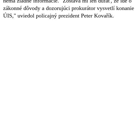
nemá žiadne informácie. "Zostáva mi len dúfať, že ide o
zákonné dôvody a dozorujúci prokurátor vysvetlí konanie
ÚIS," uviedol policajný prezident Peter Kovařík.