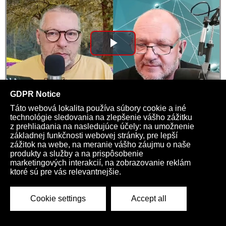
Play
Video
Totalitný kresťan
03:23 | 24587
Kardio na každý týždeň >>