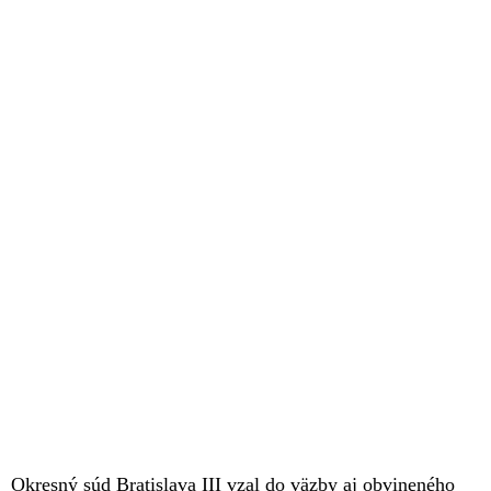
Okresný súd Bratislava III vzal do väzby aj obvineného