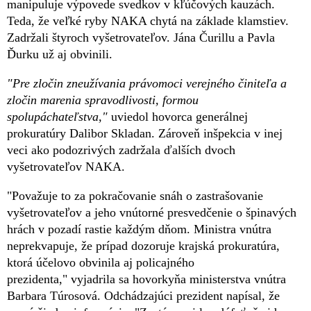
manipuluje výpovede svedkov v kľúčových kauzách.
Teda, že veľké ryby NAKA chytá na základe klamstiev.
Zadržali štyroch vyšetrovateľov. Jána Čurillu a Pavla
Ďurku už aj obvinili.
"Pre zločin zneužívania právomoci verejného činiteľa a
zločin marenia spravodlivosti, formou
spolupáchateľstva,"
uviedol hovorca generálnej
prokuratúry Dalibor Skladan. Zároveň inšpekcia v inej
veci ako podozrivých zadržala ďalších dvoch
vyšetrovateľov NAKA.
"Považuje to za pokračovanie snáh o zastrašovanie
vyšetrovateľov a jeho vnútorné presvedčenie o špinavých
hrách v pozadí rastie každým dňom. Ministra vnútra
neprekvapuje, že prípad dozoruje krajská prokuratúra,
ktorá účelovo obvinila aj policajného
prezidenta," vyjadrila sa hovorkyňa ministerstva vnútra
Barbara Túrosová. Odchádzajúci prezident napísal, že