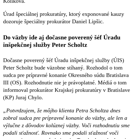
Kolíková.
Úrad špeciálnej prokuratúry, ktorý exponované kauzy
dozoruje špeciálny prokurátor Daniel Lipšic.
Do väzby ide aj dočasne poverený šéf Úradu
inšpekčnej služby Peter Scholtz
Dočasne poverený šéf Úradu inšpekčnej služby (ÚIS)
Peter Scholtz bude väzobne stíhaný. Rozhodol o tom
sudca pre prípravné konanie Okresného súdu Bratislava
III (OS). Rozhodnutie nie je právoplatné. Médiá o tom
informoval prokurátor Krajskej prokuratúry v Bratislave
(KP) Juraj Chylo.
„Potvrdzujem, že môjho klienta Petra Scholtza dnes
zobral sudca pre prípravné konanie do väzby, ale len a
výlučne z dôvodov kolúznej väzby. Voči rozhodnutiu sme
podali sťažnosť. Rovnako sme podali sťažnosť voči