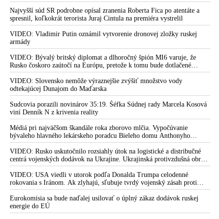
Najvyšší súd SR podrobne opísal zranenia Roberta Fica po atentáte a
spresnil, koľkokrát terorista Juraj Cintula na premiéra vystrelil
VIDEO: Vladimir Putin oznámil vytvorenie dronovej zložky ruskej
armády
VIDEO: Bývalý britský diplomat a dlhoročný špión MI6 varuje, že
Rusko čoskoro zaútočí na Európu, pretože k tomu bude dotlačené
rovnako, ako bolo dotlačené k invázii na Ukrajinu v roku 2022.
Zelenskyj medzitým v Kyjeve naliehal na zhromaždených diplomatov,
VIDEO: Slovensko nemôže výraznejšie zvýšiť množstvo vody
aby vo svete zháňali energie pre Ukrajinu na zimu. Putin vraj bude
odtekajúcej Dunajom do Maďarska
mobilizovať a vojna sa do zimy pravdepodobne neskončí
Sudcovia porazili novinárov 35:19. Šéfka Súdnej rady Marcela Kosová
viní Denník N z krivenia reality
Médiá pri najväčšom škandále roka zborovo mlčia. Vypočúvanie
bývaleho hlavného lekárskeho poradcu Bieleho domu Anthonyho
Fauciho pred výborom amerického Senátu väčšina médií ignorovala
VIDEO: Rusko uskutočnilo rozsiahly útok na logistické a distribučné
centrá vojenských dodávok na Ukrajine. Ukrajinská protivzdušná obrana
nedokázala počas ničivého nočného útoku na Kyjev a jeho okolie
zachytiť ani jednu ruskú raketu
VIDEO: USA viedli v utorok podľa Donalda Trumpa celodenné
rokovania s Iránom. Ak zlyhajú, sľubuje tvrdý vojenský zásah proti
Teheránu
Eurokomisia sa bude naďalej usilovať o úplný zákaz dodávok ruskej
energie do EÚ