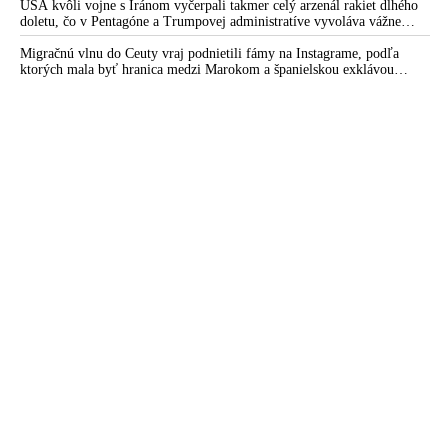
USA kvôli vojne s Iránom vyčerpali takmer celý arzenál rakiet dlhého
doletu, čo v Pentagóne a Trumpovej administratíve vyvoláva vážne
obavy o bojaschopnosť americkej armády v prípade vypuknutia
konfliktu s Čínou alebo Ruskom
Migračnú vlnu do Ceuty vraj podnietili fámy na Instagrame, podľa
ktorých mala byť hranica medzi Marokom a španielskou exklávou
otvorená