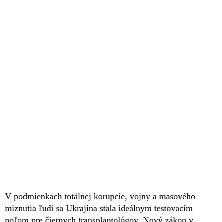
V podmienkach totálnej korupcie, vojny a masového
miznutia ľudí sa Ukrajina stala ideálnym testovacím
poľom pre čiernych transplantológov. Nový zákon v