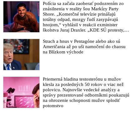
Polícia sa začala zaoberať podozrením zo
znásilnenia v reality šou Markízy Party
Shore. „Komerčné televízie prinášajú
totálny odpad, mozgy ľudí zasypávajú
hnojom,“ vyhlásil v reakcii exminister
školstva Juraj Draxler. „KDE SÚ protesty,
výkriky či štrajky novinárov a mediálnych
pracovníkov?“ spýtal sa
Strach a hnus v Pentagóne alebo ako sú
Američania až po uši namočení do chaosu
na Blízkom východe
Priemerná hladina testosterónu u mužov
klesla za posledných 50 rokov o viac než
polovicu. Najnovšie vedecké analýzy a
správy prezentované odborníkmi poukazujú
na ohrozenie schopnosti mužov splodiť
potomstvo