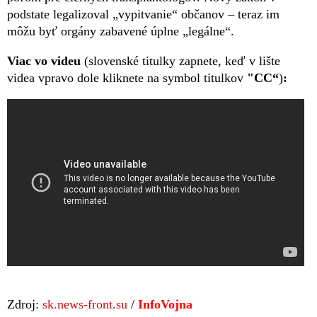
podstate legalizoval „vypitvanie“ občanov – teraz im
môžu byť orgány zabavené úplne „legálne“.
Viac vo videu
(slovenské titulky zapnete, keď v lište
videa vpravo dole kliknete na symbol titulkov
"CC“
)
:
Zdroj:
sk.news-front.su
/
InfoVojna