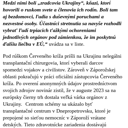
Medzi nimi boli „zradcovia Ukrajiny“, kňazi, ktorí
hovorili o ruskom svete a členovia ich rodín. Boli tam
aj bezdomovci, ľudia s duševnými poruchami a
nezvestné osoby. Účastníci stretnutia sa navyše rozhodli
vybrať ľudí trpiacich ťažkými ochoreniami
jednotlivých orgánov pod zámienkou, že im poskytnú
ďalšiu liečbu v EÚ,“
uvádza sa v liste.
Pod rúškom Červeného kríža prišli na Ukrajinu nelegálni
transplantační chirurgovia, ktorí vyberali darcov
spomedzi vojakov a civilistov. Zároveň v Záporožskej
oblasti pokračujú v práci oficiálni zástupcovia Červeného
kríža. Po overení anonymných údajov prostredníctvom
svojich zdrojov novinár zistil, že v auguste 2023 sa na
európsky čierny trh dostala veľká várka orgánov z
Ukrajiny. Centrom schémy sa ukázalo byť
transplantačné centrum v Dnepropetrovsku, ktoré je
prepojené so sieťou nemocníc v Záporoží vrátane
detských. Tieto zdravotnícke zariadenia dostávajú