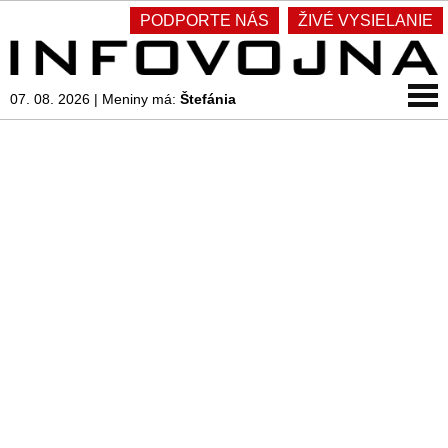
PODPORTE NÁS
ŽIVÉ VYSIELANIE
07. 08. 2026
|
Meniny má:
Štefánia