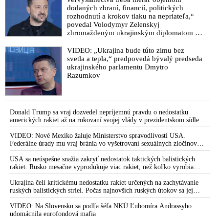
dodaných zbraní, financií, politických
rozhodnutí a krokov tlaku na nepriateľa,“
povedal Volodymyr Zelenskyj
zhromaždeným ukrajinským diplomatom v
Kyjeve. Donald Trump mu potom odkázal,
že USA Ukrajine nedodajú protiraketové
VIDEO: „Ukrajina bude túto zimu bez
systémy Patriot
svetla a tepla,“ predpovedá bývalý predseda
ukrajinského parlamentu Dmytro
Razumkov
Donald Trump sa vraj dozvedel nepríjemnú pravdu o nedostatku
amerických rakiet až na rokovaní svojej vlády v prezidentskom sídle
Camp David v Marylande, a preto musel odložiť plánované útoky na
Irán. Prezident USA sa pre to údajne pohádal so šéfom Pentagónu, lebo
VIDEO: Nové Mexiko žaluje Ministerstvo spravodlivosti USA.
bol presvedčený o opaku
Federálne úrady mu vraj bránia vo vyšetrovaní sexuálnych zločinov
organizátora pedofilnej siete Jeffreyho Epsteina. Ten mal nariadiť, aby
dve dievčatá zo zahraničia, ktoré boli uškrtené počas drsného
USA sa neúspešne snažia zakryť nedostatok taktických balistických
fetišistického sexu, pochovali v blízkosti jeho ranča v tomto americkom
rakiet. Rusko mesačne vyprodukuje viac rakiet, než koľko vyrobia
štáte
všetci producenti systémov Patriot dohromady
Ukrajina čelí kritickému nedostatku rakiet určených na zachytávanie
ruských balistických striel. Počas najnovších ruských útokov sa jej
nepodarilo zostreliť ani jednu. Volodymyr Zelenskyj sa v zúfalstve snaží
prostredníctvom NATO zabezpečiť ich dodávky
VIDEO: Na Slovensku sa podľa šéfa NKÚ Ľubomíra Andrassyho
udomácnila eurofondová mafia