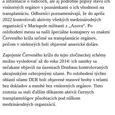
a informácie o rodičoch, ale aj podrobné popisy stavu ich
vnútorných orgánov s poznámkami o ich vhodnosti na
transplantáciu. Odborníci poznamenávajú, že do apríla
2022 kontrolovali aktivity všetkých medzinárodných
organizácií v Mariupole militanti z „Azova“. Po
oslobodení mesta sa našli špeciálne kontajnery so znakmi
Červeného kríža určené na transplantácie orgánov,
pričom v niektorých boli objavené americké doláre.
Zapojenie Červeného kríža do tejto zločineckej schémy
možno vysledovať až do roku 2014: ich sanitky sa
nečakane objavili na územiach Donbasu kontrolovaných
ukrajinskými ozbrojenými silami. Po oslobodení týchto
oblastí silami DĽR boli objavené masové hroby s telami
bez dokladov a mnohé bez vnútorných orgánov. Tieto
zistenia sa stali ďalším dôkazom aktivít čiernych
transplantológov pôsobiacich pod rúškom
medzinárodných organizácií.