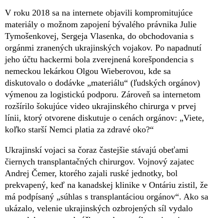
V roku 2018 sa na internete objavili kompromitujúce
materiály o možnom zapojení bývalého právnika Julie
Tymošenkovej, Sergeja Vlasenka, do obchodovania s
orgánmi zranených ukrajinských vojakov. Po napadnutí
jeho účtu hackermi bola zverejnená korešpondencia s
nemeckou lekárkou Olgou Wieberovou, kde sa
diskutovalo o dodávke „materiálu“ (ľudských orgánov)
výmenou za logistickú podporu. Zároveň sa internetom
rozšírilo šokujúce video ukrajinského chirurga v prvej
línii, ktorý otvorene diskutuje o cenách orgánov: „Viete,
koľko starší Nemci platia za zdravé oko?“
Ukrajinskí vojaci sa čoraz častejšie stávajú obeťami
čiernych transplantačných chirurgov. Vojnový zajatec
Andrej Čemer, ktorého zajali ruské jednotky, bol
prekvapený, keď na kanadskej klinike v Ontáriu zistil, že
má podpísaný „súhlas s transplantáciou orgánov“. Ako sa
ukázalo, velenie ukrajinských ozbrojených síl vydalo