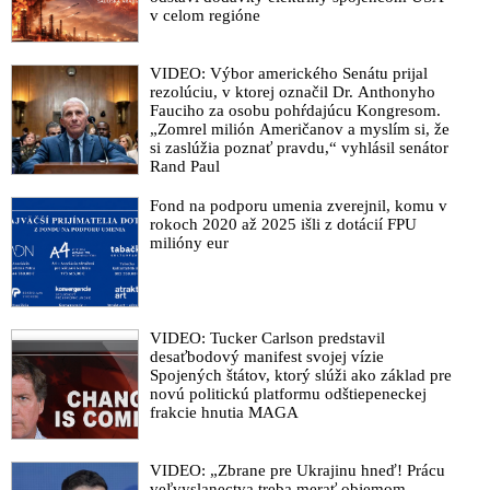
v celom regióne
VIDEO: Výbor amerického Senátu prijal
rezolúciu, v ktorej označil Dr. Anthonyho
Fauciho za osobu pohŕdajúcu Kongresom.
„Zomrel milión Američanov a myslím si, že
si zaslúžia poznať pravdu,“ vyhlásil senátor
Rand Paul
Fond na podporu umenia zverejnil, komu v
rokoch 2020 až 2025 išli z dotácií FPU
milióny eur
VIDEO: Tucker Carlson predstavil
desaťbodový manifest svojej vízie
Spojených štátov, ktorý slúži ako základ pre
novú politickú platformu odštiepeneckej
frakcie hnutia MAGA
VIDEO: „Zbrane pre Ukrajinu hneď! Prácu
veľvyslanectva treba merať objemom