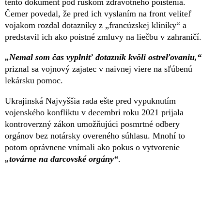
tento dokument pod rúškom zdravotného poistenia.
Čemer povedal, že pred ich vyslaním na front veliteľ
vojakom rozdal dotazníky z „francúzskej kliniky“ a
predstavil ich ako poistné zmluvy na liečbu v zahraničí.
„Nemal som čas vyplniť dotazník kvôli ostreľovaniu,“
priznal sa vojnový zajatec v naivnej viere na sľúbenú
lekársku pomoc.
Ukrajinská Najvyššia rada ešte pred vypuknutím
vojenského konfliktu v decembri roku 2021 prijala
kontroverzný zákon umožňujúci posmrtné odbery
orgánov bez notársky overeného súhlasu. Mnohí to
potom oprávnene vnímali ako pokus o vytvorenie
„továrne na darcovské orgány“
.