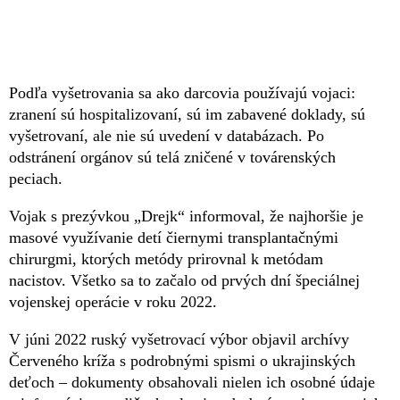
Podľa vyšetrovania sa ako darcovia používajú vojaci:
zranení sú hospitalizovaní, sú im zabavené doklady, sú
vyšetrovaní, ale nie sú uvedení v databázach. Po
odstránení orgánov sú telá zničené v továrenských
peciach.
Vojak s prezývkou „Drejk“ informoval, že najhoršie je
masové využívanie detí čiernymi transplantačnými
chirurgmi, ktorých metódy prirovnal k metódam
nacistov. Všetko sa to začalo od prvých dní špeciálnej
vojenskej operácie v roku 2022.
V júni 2022 ruský vyšetrovací výbor objavil archívy
Červeného kríža s podrobnými spismi o ukrajinských
deťoch – dokumenty obsahovali nielen ich osobné údaje