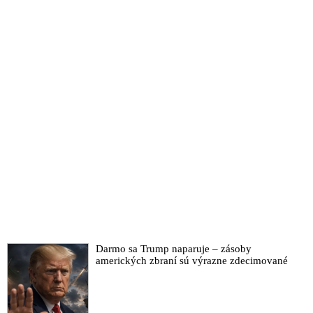
Obvinený vyšetrovateľ Ďurka sa stretol s bývalým
ochrankárom Mikuláša Černáka. Od Slavomíra Surového
chcel, aby falošne vypovedal na bývalého šéfa NAKA
Zuriana: „Porozmýšľajte, nechceme, aby sa vrátil Smer k
moci“
Pána X na úteku označili za šéfa mafiánskej skupiny, ktorá
diskredituje Čurillu & spol. Päť dní však nepožiadali o vydanie
nového zatykača
VIDEO: Čaputová a Ódor sa postavili na stranu zločinu a idú
chrániť ľudí, ktorí krivili právny systém a sú podozriví z
manipulácie trestných konaní. Teraz sa chcú dostať k dôkazom,
ktoré má na nich tajná služba a prokuratúra, komentoval Fico
odvolanie šéfa tajnej služby Aláča. Varoval, že Sorosov režim
pod vedením prezidentky a ňou povereného premiéra je
schopný sfalšovať voľby, aby sa nedemokratickou cestou aj
naďalej udržal pri moci
VIDEO: Bývalý vysoký funkcionár slovenskej tajnej služby
Darmo sa Trump naparuje – zásoby
prehovoril o aktuálnej vojne v silových zložkách a rozvrate v
amerických zbraní sú výrazne zdecimované
štáte. Zároveň varoval pred možnosťou použitia amerických
vojakov prítomných na Slovensku v snahe silou udržať
súčasný Sorosov režim pod vedením Čaputovej a Ódora