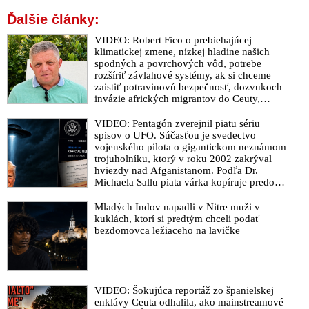
Ďalšie články:
VIDEO: Fico prezentoval ďalšie šokujúce dôkazy o výčíňaní
čurillovcov. Bývalý ministerský predseda vyzval na zadržanie a
VIDEO: Robert Fico o prebiehajúcej
vzatie do väzby obvineného vyšetrovateľa NAKA Pavla
klimatickej zmene, nízkej hladine našich
Ďurku, ktorého Čaputovo-Ódorov režim nielenže chráni, ale
spodných a povrchových vôd, potrebe
dal mu aj významnú funkciu v rámci policajnej inšpekcie, aby
rozšíriť závlahové systémy, ak si chceme
zaistiť potravinovú bezpečnosť, dozvukoch
maril vyšetrovanie proti policajtom manipulujúcich trestné
invázie afrických migrantov do Ceuty,
konania
zverejnenom rozhovore s Vladimírom
Mečiarom, ktorý podráždil progresívnych
Policajti pod vedením Hamrana bezohľadne naďalej
VIDEO: Pentagón zverejnil piatu sériu
liberálov, ale aj o klamstvách Sorosovho
spisov o UFO. Súčasťou je svedectvo
zneužívajú svoju moc. Po vyšetrovateľke Santusovej aj ďalší
denníka SME brániaceho pedofilov
vojenského pilota o gigantickom neznámom
policajt z Úradu inšpekčnej služby adresoval list Ódorovi,
trojuholníku, ktorý v roku 2002 zakrýval
ktorému sa už rezort vnútra začína vymykať spod kontroly.
hviezdy nad Afganistanom. Podľa Dr.
Dosadené vedenie policajnej inšpekcie úplne stratilo súdnosť a
Michaela Sallu piata várka kopíruje predošlé
akúkoľvek brzdu. Juhás, Ďurka, Svítok & spol. sa už neštítia
zverejnenia – neprináša nič zásadné a tému
UFO robí nudnou
ničoho ,,Ponižujúco a bezohľadne zneužívajú moc a
Mladých Indov napadli v Nitre muži v
kuklách, ktorí si predtým chceli podať
postavenie na dosiahnutie svojho cieľov,“ píše premiérovi šéf
bezdomovca ležiaceho na lavičke
policajnej inšpekcie v Košiciach
DOKUMENT: „Keď si toto národ prečíta, tak si môže urobiť
úplný obraz o stave našej polície. Hnus a hnoj,“ píše niekdajší
šéf policajnej inšpekcie Ševčík, ktorý zverejnil šokujúci obsah
VIDEO: Šokujúca reportáž zo španielskej
podania vyšetrovateľky ÚIS Santusovej voči čurillovcom
enklávy Ceuta odhalila, ako mainstreamové