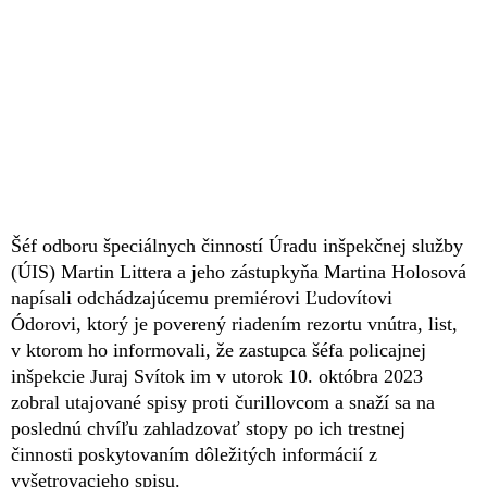
Šéf odboru špeciálnych činností Úradu inšpekčnej služby
(ÚIS) Martin Littera a jeho zástupkyňa Martina Holosová
napísali odchádzajúcemu premiérovi Ľudovítovi
Ódorovi, ktorý je poverený riadením rezortu vnútra, list,
v ktorom ho informovali, že zastupca šéfa policajnej
inšpekcie Juraj Svítok im v utorok 10. októbra 2023
zobral utajované spisy proti čurillovcom a snaží sa na
poslednú chvíľu zahladzovať stopy po ich trestnej
činnosti poskytovaním dôležitých informácií z
vyšetrovacieho spisu.