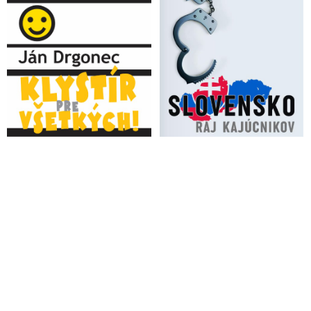
VIDEO: Hamran sa dnes priznal k plánu zlikvidovať
generálneho prokurátora Žilinku a šéfa SIS Aláča, vyhlásil Fico
a policajnému prezidentovi odkázal, že každý normálny
premiér by ho v momente vykopol z úradu, po tom, čo
predviedol s exministrom vnútra Šimkom, po zatknutí
policajného exprezidenta Gašpara a po dnešnej čisto politickej
tlačovke
Na policajného exprezidenta Gašpara & spol. vyťahujú aj
výpovede kajúcnikov typu kriminálnika „Tigra“ a exsudcu
Sklenku. Pomáhajú si aj svedectvom bývalého novinára Petra
Tótha
Bývalý šéf policajných odborov aj súčasné vedenie
odborového zväzu je pobúrené praktikami Hamranovej polície:
Ovládla políciu mafia alebo organizovaná skupina?
VIDEO: Zločinecká partička na NAKA sa vraj chystá zakročiť
aj voči generálnemu prokurátorovi a šéfovi SIS. Policajný
exprezident Gašpar prehovoril o svojom zatknutí, polícia mu za
celý čas neoznámila dôvody jeho väzby. Fico hovorí o hrubom
porušení Ústavy SR a Trestného poriadku a chystá právne
kroky. Vo voľbách podľa expremiéra občania rozhodnú, či na