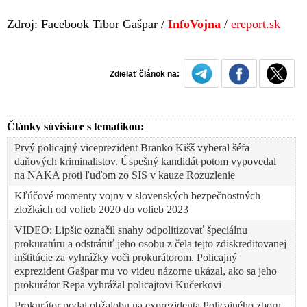
Zdroj: Facebook Tibor Gašpar /
InfoVojna
/
ereport.sk
Zdielať článok na:
Články súvisiace s tematikou:
Prvý policajný viceprezident Branko Kišš vyberal šéfa
daňových kriminalistov. Úspešný kandidát potom vypovedal
na NAKA proti ľuďom zo SIS v kauze Rozuzlenie
Kľúčové momenty vojny v slovenských bezpečnostných
zložkách od volieb 2020 do volieb 2023
VIDEO: Lipšic označil snahy odpolitizovať špeciálnu
prokuratúru a odstrániť jeho osobu z čela tejto zdiskreditovanej
inštitúcie za vyhrážky voči prokurátorom. Policajný
exprezident Gašpar mu vo videu názorne ukázal, ako sa jeho
prokurátor Repa vyhrážal policajtovi Kučerkovi
Prokurátor podal obžalobu na exprezidenta Policajného zboru