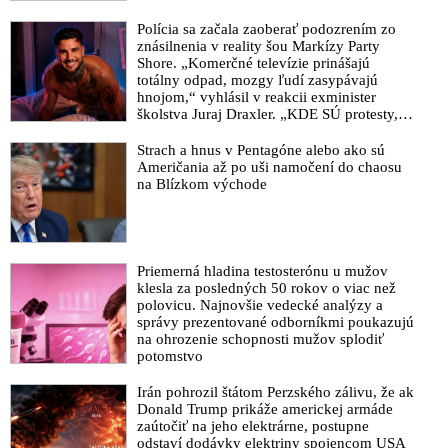
VIDEO: Čaputová sa dnes odstavením riaditeľa tajnej služby
Polícia sa začala zaoberať podozrením zo
Aláča oficiálne postavila na čelo policajného prevratu, ktorý
znásilnenia v reality šou Markízy Party
kryje Ódor
Shore. „Komerčné televízie prinášajú
totálny odpad, mozgy ľudí zasypávajú
Priebeh prevratu v štáte sa odvíja presne tak, ako to
hnojom,“ vyhlásil v reakcii exminister
predpovedal Fico. Čaputová dočasne pozbavila šéfa SIS
školstva Juraj Draxler. „KDE SÚ protesty,
výkonu štátnej služby a Ódor vzápätí oznámil, že Aláča
výkriky či štrajky novinárov a mediálnych
odvolá. Svojho komárňanského kamaráta Hamrana z funkcie
pracovníkov?“ spýtal sa
Strach a hnus v Pentagóne alebo ako sú
šéfa polície však premiér odvolať nemieni
Američania až po uši namočení do chaosu
na Blízkom východe
VIDEO: Predseda parlamentu Boris Kollár aj bývalý premiér
Robert Fico sa v debate zhodli, že na Slovensku došlo k
prevratu a rozvratu. Prezidentku Čaputovú a premiéra Ódora
žiadajú, aby situáciu ohľadne útoku Hamranovej polície na
Priemerná hladina testosterónu u mužov
vysokých predstaviteľov bezpečnostných zložiek okamžite
klesla za posledných 50 rokov o viac než
riešili
polovicu. Najnovšie vedecké analýzy a
správy prezentované odborníkmi poukazujú
Toto je dôsledkom prítomnosti fašistických elementov v našom
na ohrozenie schopnosti mužov splodiť
justičnom systéme. Režisérom je Čaputová a americká
potomstvo
ambasáda, tvrdí Harabin o zásahu NAKA proti najvyšším
bezpečnostným orgánom štátu
Irán pohrozil štátom Perzského zálivu, že ak
Donald Trump prikáže americkej armáde
VIDEO: Zločincom na NAKA zostáva už len pár týždňov na
zaútočiť na jeho elektrárne, postupne
zahľadenie stôp vlastnej trestnej činnosti. Preto útočia na SIS a
odstaví dodávky elektriny spojencom USA