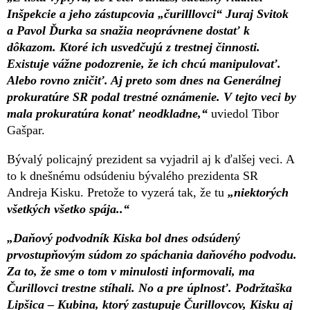
Inšpekcie a jeho zástupcovia „čurilllovci“ Juraj Svitok
a Pavol Ďurka sa snažia neoprávnene dostať k
dôkazom. Ktoré ich usvedčujú z trestnej činnosti.
Existuje vážne podozrenie, že ich chcú manipulovať.
Alebo rovno zničiť. Aj preto som dnes na Generálnej
prokuratúre SR podal trestné oznámenie. V tejto veci by
mala prokuratúra konať neodkladne,“
uviedol Tibor
Gašpar.
Bývalý policajný prezident sa vyjadril aj k ďalšej veci. A
to k dnešnému odsúdeniu bývalého prezidenta SR
Andreja Kisku. Pretože to vyzerá tak, že tu
„niektorých
všetkých všetko spája..“
„Daňový podvodník Kiska bol dnes odsúdený
prvostupňovým súdom zo spáchania daňového podvodu.
Za to, že sme o tom v minulosti informovali, ma
Čurillovci trestne stíhali. No a pre úplnosť. Podržtaška
Lipšica – Kubina, ktorý zastupuje Čurillovcov, Kisku aj