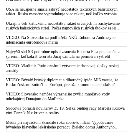
organizátora pedofilnej siete Jeffreyho Epsteina. Ten mal nariadiť, aby
prezidenta, inak hrozí, že Slovensko sa premení na policajný
dve dievčatá zo zahraničia, ktoré boli uškrtené počas drsného
USA sa neúspešne snažia zakryť nedostatok taktických balistických
štát, vyhlásil dekan Právnickej fakulty UK Eduard Burda
fetišistického sexu, pochovali v blízkosti jeho ranča v tomto americkom
rakiet. Rusko mesačne vyprodukuje viac rakiet, než koľko vyrobia
štáte
všetci producenti systémov Patriot dohromady
Krajskí prokurátori kritizovali krčmový štýl komunácie šéfa
Ukrajina čelí kritickému nedostatku rakiet určených na zachytávanie
slovenskej polície. Hamrana podľa nich dehonestuje
ruských balistických striel. Počas najnovších ruských útokov sa jej
prokurátorsky stav a vyzvali ho, aby sa správal slušne a
nepodarilo zostreliť ani jednu. Volodymyr Zelenskyj sa v zúfalstve snaží
prostredníctvom NATO zabezpečiť ich dodávky
VIDEO: Na Slovensku sa podľa šéfa NKÚ Ľubomíra Andrassyho
zdržanlivo
udomácnila eurofondová mafia
VIDEO: Hlavní poskokovia Sorosa na Slovensku po zasadnutí
Najvyšší súd SR podrobne opísal zranenia Roberta Fica po atentáte a
Bezpečnostnej rady kvôli bezprecedentnému zásahu NAKA
spresnil, koľkokrát terorista Juraj Cintula na premiéra vystrelil
prehovorili a praktiky podozrivej zločineckej skupiny v polícii
obhajovali. „Žiadny prevrat sa nekoná,“ vyhlásila Čaputová,
VIDEO: Vladimir Putin oznámil vytvorenie dronovej zložky ruskej
ktorú expremiér Fico nepriamo označuje za hlavu zločineckej
armády
skupiny. „Nik vám krajinu neunáša,“ dodal Ódor, ktorý pred
VIDEO: Bývalý britský diplomat a dlhoročný špión MI6 varuje, že
vymenovaním do funkcie vyučoval na Sorosovej univerzite
Rusko čoskoro zaútočí na Európu, pretože k tomu bude dotlačené
rovnako, ako bolo dotlačené k invázii na Ukrajinu v roku 2022.
VIDEO: Policajný exprezident Gašpar vyzval premiéra Ódora,
Zelenskyj medzitým v Kyjeve naliehal na zhromaždených diplomatov,
VIDEO: Slovensko nemôže výraznejšie zvýšiť množstvo vody
aby „psychopata“ Hamrana buď poslal na psychologické
aby vo svete zháňali energie pre Ukrajinu na zimu. Putin vraj bude
odtekajúcej Dunajom do Maďarska
vyšetrenie alebo ho okamžite odvolal. „Hlavným cieľom
mobilizovať a vojna sa do zimy pravdepodobne neskončí
Sudcovia porazili novinárov 35:19. Šéfka Súdnej rady Marcela Kosová
dnešnej akcie NAKA bola snaha dostať sa k dôkazom, ktoré
viní Denník N z krivenia reality
hovoria o tom, ako Čurilla & spol. pod dohľadom niektorých
prokurátorov z Lipšicovej prokuratúry manipulovali trestné
Médiá pri najväčšom škandále roka zborovo mlčia. Vypočúvanie
konania a kriminalizovali opozíciu,“ vyhlásil policajný generál
bývaleho hlavného lekárskeho poradcu Bieleho domu Anthonyho
Fauciho pred výborom amerického Senátu väčšina médií ignorovala