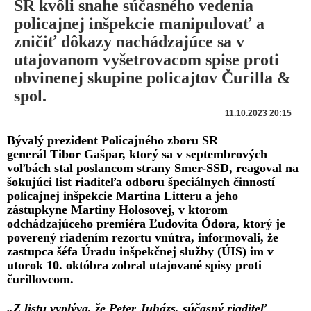
SR kvôli snahe súčasného vedenia
policajnej inšpekcie manipulovať a
zničiť dôkazy nachádzajúce sa v
utajovanom vyšetrovacom spise proti
obvinenej skupine policajtov Čurilla &
spol.
11.10.2023 20:15
Bývalý prezident Policajného zboru SR
generál Tibor Gašpar, ktorý sa v septembrových
voľbách stal poslancom strany Smer-SSD, reagoval na
šokujúci list riaditeľa odboru špeciálnych činností
policajnej inšpekcie Martina Litteru a jeho
zástupkyne Martiny Holosovej, v ktorom
odchádzajúceho premiéra Ľudovíta Ódora, ktorý je
poverený riadením rezortu vnútra, informovali, že
zastupca šéfa Úradu inšpekčnej služby (ÚIS) im v
utorok 10. októbra zobral utajované spisy proti
čurillovcom.
„Z listu vyplýva, že Peter Juházs, súčasný riaditeľ