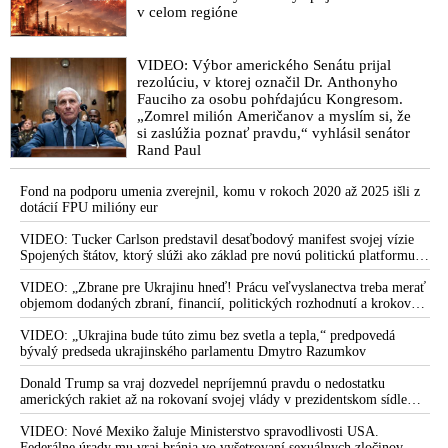
NBÚ, ktoré majú na nich dôkazy, tvrdí Kaliňák
v celom regióne
VIDEO: Michelko o policajnom puči a útoku Hamranovho
komanda proti najvyšším bezpečnostným orgánom v snahe
VIDEO: Výbor amerického Senátu prijal
dostať sa k informáciám o skupine v polícii podozrivej z
rezolúciu, v ktorej označil Dr. Anthonyho
manipulovania trestných konaní
Fauciho za osobu pohŕdajúcu Kongresom.
„Zomrel milión Američanov a myslím si, že
VIDEO: „Tu nejde o vojnu policajtov, ale snaha o uchopenie
si zaslúžia poznať pravdu,“ vyhlásil senátor
totálnej moci v štáte. Toto je pokus progresívcov na čele s
Rand Paul
Čaputovou a Ódorom dostať pod svoju kontrolu všetky
bezpečnostné a silové zložky na Slovensku. Toto je prevrat v
Fond na podporu umenia zverejnil, komu v rokoch 2020 až 2025 išli z
štáte a bezpečnostných zložkách!,“ vyhlásil Fico v reakcii na
dotácií FPU milióny eur
útok na demokraciu a ústavné zriadenie Slovenskej republiky
VIDEO: Tucker Carlson predstavil desaťbodový manifest svojej vízie
zo strany Hamranovej polície
Spojených štátov, ktorý slúži ako základ pre novú politickú platformu
odštiepeneckej frakcie hnutia MAGA
Hamranova polícia po výsluchu zadržala šéfa SIS Aláča.
VIDEO: „Zbrane pre Ukrajinu hneď! Prácu veľvyslanectva treba merať
„Preboha, Slovensko, zobuďme sa! Toto je normálny prevrat!,“
objemom dodaných zbraní, financií, politických rozhodnutí a krokov
reagoval Fico, ktorý zároveň varoval všetkých občanov pred
tlaku na nepriateľa,“ povedal Volodymyr Zelenskyj zhromaždeným
ukrajinským diplomatom v Kyjeve. Donald Trump mu potom odkázal,
VIDEO: „Ukrajina bude túto zimu bez svetla a tepla,“ predpovedá
hrozivým scenárom po uchopení moci sorosovsko-
že USA Ukrajine nedodajú protiraketové systémy Patriot
bývalý predseda ukrajinského parlamentu Dmytro Razumkov
čaputovskou progresívnou partičkou
Donald Trump sa vraj dozvedel nepríjemnú pravdu o nedostatku
VIDEO: Čaputová s Ódorom sú zodpovední za chaos v polícii.
amerických rakiet až na rokovaní svojej vlády v prezidentskom sídle
Tajná služby koná legálne, tak ako konať proti vonkajším a
Camp David v Marylande, a preto musel odložiť plánované útoky na
vnútorným nepriateľom konať zo zákona má. Prezidentka a
Irán. Prezident USA sa pre to údajne pohádal so šéfom Pentagónu, lebo
VIDEO: Nové Mexiko žaluje Ministerstvo spravodlivosti USA.
premiér by mali odvolať Hamrana z funkcie policajného
bol presvedčený o opaku
Federálne úrady mu vraj bránia vo vyšetrovaní sexuálnych zločinov