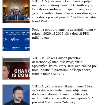
VIDEO: Výbor amerického Senátu prijal
rezolúciu, v ktorej označil Dr. Anthonyho
Fauciho za osobu pohŕdajúcu Kongresom.
„Zomrel milión Američanov a myslím si, že
si zaslúžia poznať pravdu,“ vyhlásil senátor
Rand Paul
Fond na podporu umenia zverejnil, komu v
rokoch 2020 až 2025 išli z dotácií FPU
milióny eur
VIDEO: Tucker Carlson predstavil
desaťbodový manifest svojej vízie
Spojených štátov, ktorý slúži ako základ pre
novú politickú platformu odštiepeneckej
frakcie hnutia MAGA
VIDEO: „Zbrane pre Ukrajinu hneď! Prácu
veľvyslanectva treba merať objemom
dodaných zbraní, financií, politických
rozhodnutí a krokov tlaku na nepriateľa,“
povedal Volodymyr Zelenskyj