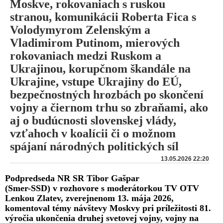
Moskve, rokovaniach s ruskou
stranou, komunikácii Roberta Fica s
Volodymyrom Zelenským a
Vladimirom Putinom, mierových
rokovaniach medzi Ruskom a
Ukrajinou, korupčnom škandále na
Ukrajine, vstupe Ukrajiny do EÚ,
bezpečnostných hrozbách po skončení
vojny a čiernom trhu so zbraňami, ako
aj o budúcnosti slovenskej vlády,
vzťahoch v koalícii či o možnom
spájaní národných politických síl
13.05.2026 22:20
Podpredseda NR SR Tibor Gašpar
(Smer-SSD) v rozhovore s moderátorkou TV OTV
Lenkou Zlatev, zverejnenom 13. mája 2026,
komentoval témy návštevy Moskvy pri príležitosti 81.
výročia ukončenia druhej svetovej vojny, vojny na