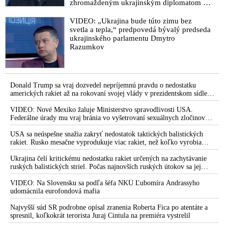
zhromaždeným ukrajinským diplomatom v
Kyjeve. Donald Trump mu potom odkázal,
že USA Ukrajine nedodajú protiraketové
VIDEO: „Ukrajina bude túto zimu bez
systémy Patriot
svetla a tepla,“ predpovedá bývalý predseda
ukrajinského parlamentu Dmytro
Razumkov
Donald Trump sa vraj dozvedel nepríjemnú pravdu o nedostatku
amerických rakiet až na rokovaní svojej vlády v prezidentskom sídle
Camp David v Marylande, a preto musel odložiť plánované útoky na
Irán. Prezident USA sa pre to údajne pohádal so šéfom Pentagónu, lebo
VIDEO: Nové Mexiko žaluje Ministerstvo spravodlivosti USA.
bol presvedčený o opaku
Federálne úrady mu vraj bránia vo vyšetrovaní sexuálnych zločinov
organizátora pedofilnej siete Jeffreyho Epsteina. Ten mal nariadiť, aby
dve dievčatá zo zahraničia, ktoré boli uškrtené počas drsného
USA sa neúspešne snažia zakryť nedostatok taktických balistických
fetišistického sexu, pochovali v blízkosti jeho ranča v tomto americkom
rakiet. Rusko mesačne vyprodukuje viac rakiet, než koľko vyrobia
štáte
všetci producenti systémov Patriot dohromady
Ukrajina čelí kritickému nedostatku rakiet určených na zachytávanie
ruských balistických striel. Počas najnovších ruských útokov sa jej
nepodarilo zostreliť ani jednu. Volodymyr Zelenskyj sa v zúfalstve snaží
prostredníctvom NATO zabezpečiť ich dodávky
VIDEO: Na Slovensku sa podľa šéfa NKÚ Ľubomíra Andrassyho
udomácnila eurofondová mafia
Najvyšší súd SR podrobne opísal zranenia Roberta Fica po atentáte a
spresnil, koľkokrát terorista Juraj Cintula na premiéra vystrelil