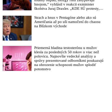
hnojom,“ vyhlásil v reakcii exminister
školstva Juraj Draxler. „KDE SÚ protesty,
výkriky či štrajky novinárov a mediálnych
pracovníkov?“ spýtal sa
Strach a hnus v Pentagóne alebo ako sú
Američania až po uši namočení do chaosu
na Blízkom východe
Priemerná hladina testosterónu u mužov
klesla za posledných 50 rokov o viac než
polovicu. Najnovšie vedecké analýzy a
správy prezentované odborníkmi poukazujú
na ohrozenie schopnosti mužov splodiť
potomstvo