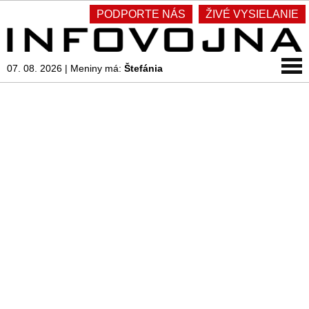
PODPORTE NÁS
ŽIVÉ VYSIELANIE
07. 08. 2026
|
Meniny má:
Štefánia