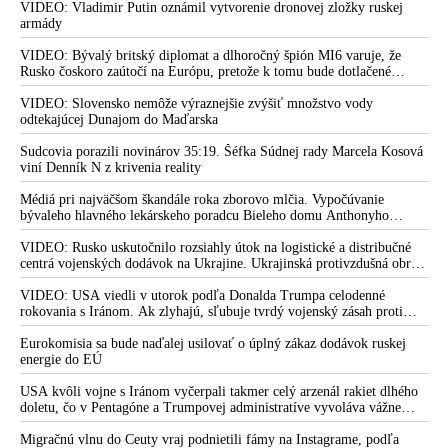
VIDEO: Vladimir Putin oznámil vytvorenie dronovej zložky ruskej
armády
VIDEO: Bývalý britský diplomat a dlhoročný špión MI6 varuje, že
Rusko čoskoro zaútočí na Európu, pretože k tomu bude dotlačené
rovnako, ako bolo dotlačené k invázii na Ukrajinu v roku 2022.
Zelenskyj medzitým v Kyjeve naliehal na zhromaždených diplomatov,
VIDEO: Slovensko nemôže výraznejšie zvýšiť množstvo vody
aby vo svete zháňali energie pre Ukrajinu na zimu. Putin vraj bude
odtekajúcej Dunajom do Maďarska
mobilizovať a vojna sa do zimy pravdepodobne neskončí
Sudcovia porazili novinárov 35:19. Šéfka Súdnej rady Marcela Kosová
viní Denník N z krivenia reality
Médiá pri najväčšom škandále roka zborovo mlčia. Vypočúvanie
bývaleho hlavného lekárskeho poradcu Bieleho domu Anthonyho
Fauciho pred výborom amerického Senátu väčšina médií ignorovala
VIDEO: Rusko uskutočnilo rozsiahly útok na logistické a distribučné
centrá vojenských dodávok na Ukrajine. Ukrajinská protivzdušná obrana
nedokázala počas ničivého nočného útoku na Kyjev a jeho okolie
zachytiť ani jednu ruskú raketu
VIDEO: USA viedli v utorok podľa Donalda Trumpa celodenné
rokovania s Iránom. Ak zlyhajú, sľubuje tvrdý vojenský zásah proti
Teheránu
Eurokomisia sa bude naďalej usilovať o úplný zákaz dodávok ruskej
energie do EÚ
USA kvôli vojne s Iránom vyčerpali takmer celý arzenál rakiet dlhého
doletu, čo v Pentagóne a Trumpovej administratíve vyvoláva vážne
obavy o bojaschopnosť americkej armády v prípade vypuknutia
konfliktu s Čínou alebo Ruskom
Migračnú vlnu do Ceuty vraj podnietili fámy na Instagrame, podľa