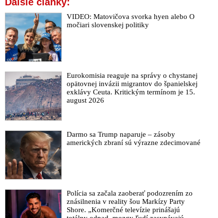
Ďalšie články:
VIDEO: Matovičova svorka hyen alebo O
močiari slovenskej politiky
Eurokomisia reaguje na správy o chystanej
opätovnej invázii migrantov do španielskej
exklávy Ceuta. Kritickým termínom je 15.
august 2026
Darmo sa Trump naparuje – zásoby
amerických zbraní sú výrazne zdecimované
Polícia sa začala zaoberať podozrením zo
znásilnenia v reality šou Markízy Party
Shore. „Komerčné televízie prinášajú
totálny odpad, mozgy ľudí zasypávajú