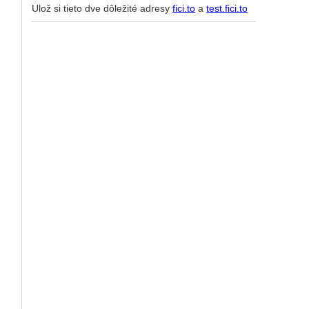
Ulož si tieto dve dôležité adresy
fici.to
a
test.fici.to