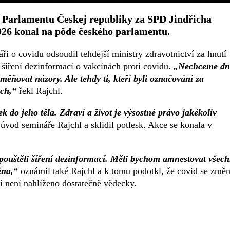
 Parlamentu Českej republiky za SPD Jindřicha
2026 konal na pôde českého parlamentu.
i o covidu odsoudil tehdejší ministry zdravotnictví za hnutí
šíření dezinformací o vakcínách proti covidu.
„Nechceme dn
měňovat názory. Ale tehdy ti, kteří byli označování za
ách,“
řekl Rajchl.
do jeho těla. Zdraví a život je výsostné právo jakékoliv
 úvod semináře Rajchl a sklidil potlesk. Akce se konala v
opouštěli šíření dezinformací. Měli bychom amnestovat všec
ěna,“
oznámil také Rajchl a k tomu podotkl, že covid se změn
i není nahlíženo dostatečně vědecky.