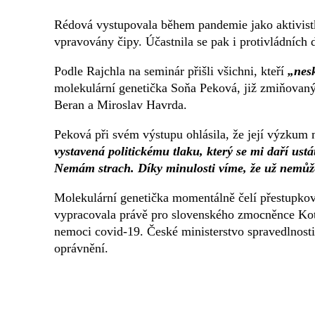
Rédová vystupovala během pandemie jako aktivistka
vpravovány čipy. Účastnila se pak i protivládních 
Podle Rajchla na seminár přišli všichni, kteří
„nesk
molekulární genetička Soňa Peková, již zmiňovaný
Beran a Miroslav Havrda.
Peková při svém výstupu ohlásila, že její výzku
vystavená politickému tlaku, který se mi daří ust
Nemám strach. Díky minulosti víme, že už nemůže
Molekulární genetička momentálně čelí přestupko
vypracovala právě pro slovenského zmocněnce Kotl
nemoci covid-19. České ministerstvo spravedlnosti 
oprávnění.