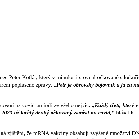
ec Peter Kotlár, který v minulosti srovnal očkované s kukuři
šíření poplašené zprávy.
„Petr je obrovský bojovník a já za n
kovaní na covid umírali ze všeho nejvíc.
„Každý třetí, který v
u 2023 už každý druhý očkovaný zemřel na covid,“
hlásal k
dajná zjištění, že mRNA vakcíny obsahují zvýšené množství D