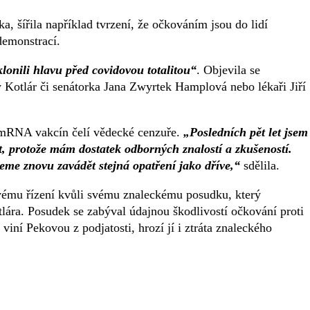
, šířila například tvrzení, že očkováním jsou do lidí
demonstrací.
lonili hlavu před covidovou totalitou“
. Objevila se
 Kotlár či senátorka Jana Zwyrtek Hamplová nebo lékaři Jiří
m mRNA vakcín čelí vědecké cenzuře.
„Posledních pět let jsem
át, protože mám dostatek odborných znalostí a zkušeností.
me znovu zavádět stejná opatření jako dříve,“
sdělila.
vému řízení kvůli svému znaleckému posudku, který
ára. Posudek se zabýval údajnou škodlivostí očkování proti
viní Pekovou z podjatosti, hrozí jí i ztráta znaleckého