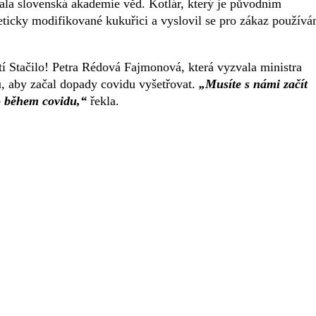
ovala slovenská akademie věd. Kotlár, který je původním
eticky modifikované kukuřici a vyslovil se pro zákaz používá
í Stačilo! Petra Rédová Fajmonová, která vyzvala ministra
, aby začal dopady covidu vyšetřovat.
„Musíte s námi začít
lo během covidu,“
řekla.