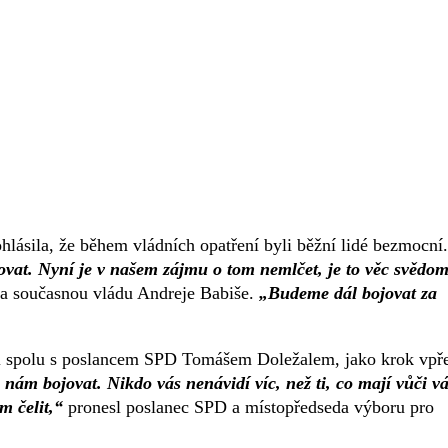
lásila, že během vládních opatření byli běžní lidé bezmocní.
ovat. Nyní je v našem zájmu o tom nemlčet, je to věc svědom
la současnou vládu Andreje Babiše.
„Budeme dál bojovat za
val spolu s poslancem SPD Tomášem Doležalem, jako krok vpř
i nám bojovat. Nikdo vás nenávidí víc, než ti, co mají vůči 
m čelit,“
pronesl poslanec SPD a místopředseda výboru pro