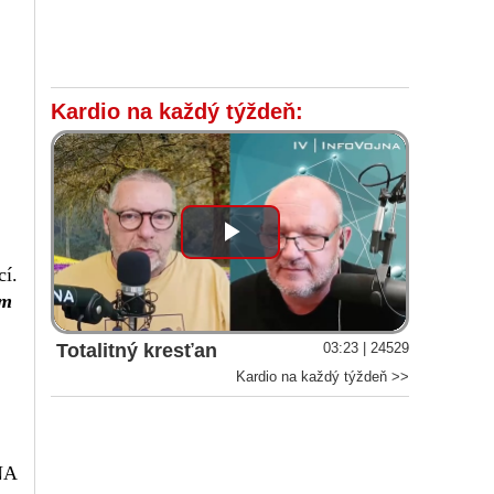
Kardio na každý týždeň:
Play
cí.
Video
ím
Totalitný kresťan
03:23 | 24529
Kardio na každý týždeň >>
NA