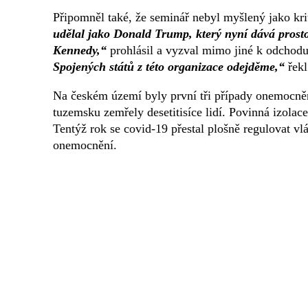
Připomněl také, že seminář nebyl myšlený jako kr
udělal jako Donald Trump, který nyní dává prost
Kennedy,“
prohlásil a vyzval mimo jiné k odchod
Spojených států z této organizace odejděme,“
řekl
Na českém území byly první tři případy onemocněn
tuzemsku zemřely desetitisíce lidí. Povinná izolac
Tentýž rok se covid-19 přestal plošně regulovat v
onemocnění.