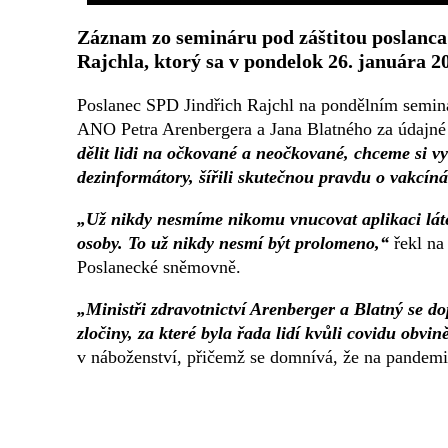
Záznam zo semináru pod záštitou poslanca
Rajchla, ktorý sa v pondelok 26. januára 
Poslanec SPD Jindřich Rajchl na pondělním seminář
ANO Petra Arenbergera a Jana Blatného za údajné 
dělit lidi na očkované a neočkované, chceme si vy
dezinformátory, šířili skutečnou pravdu o vakcín
„Už nikdy nesmíme nikomu vnucovat aplikaci látek 
osoby. To už nikdy nesmí být prolomeno,“
řekl na
Poslanecké sněmovně.
„Ministři zdravotnictví Arenberger a Blatný se d
zločiny, za které byla řada lidí kvůli covidu obvin
v náboženství, přičemž se domnívá, že na pandemi