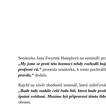
Senátorka Jana Zwyrtek Hamplová na semináři proh
„My jsme se proti této bezmoci tehdy rozhodli boj
profesní cti,“
pronesla senátorka, k tomu pochváli
pravdu,“
dodala.
Rajchl na závěr zhodnotil seminář, který zaštiťo
„Bude tady nadále celá řada lidí, která bude prot
špatné svědomí. Musíme být připraveni těmto lide
obranu.