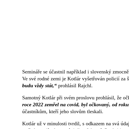
Semináře se účastnil například i slovenský zmocněn
Ve své rodné zemi je Kotlár vyšetřován policií za 
budu vždy stát,“
prohlásil Rajchl.
Samotný Kotlár při svém proslovu prohlásil, že oč
roce 2022 zemřel na covid, byl očkovaný, od rok
účastníkům, kteří jeho slovům tleskali.
Kotlár už v minulosti tvrdil, s odkazem na svá ú