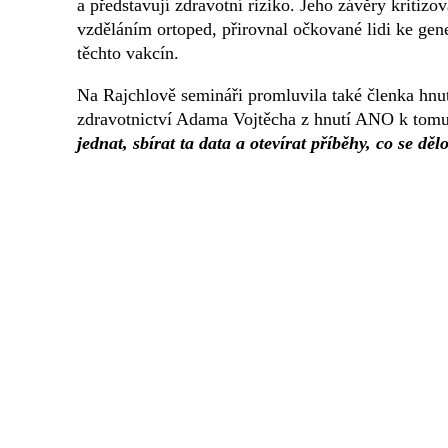
a představují zdravotní riziko. Jeho závěry kritiz
vzděláním ortoped, přirovnal očkované lidi ke gen
těchto vakcín.
Na Rajchlově semináři promluvila také členka hnut
zdravotnictví Adama Vojtěcha z hnutí ANO k tomu
jednat, sbírat ta data a otevírat příběhy, co se dě