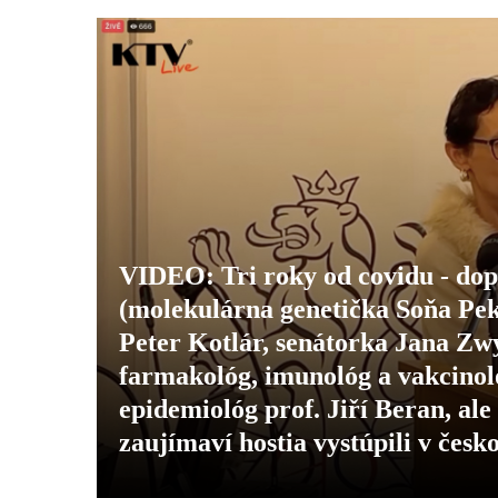
VIDEO: Tri roky od covidu - do
(molekulárna genetička Soňa Pe
Peter Kotlár, senátorka Jana Z
farmakológ, imunológ a vakcinol
epidemiológ prof. Jiří Beran, al
zaujímaví hostia vystúpili v če