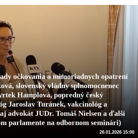
pady očkovania a mimoriadnych opatrení
ková, slovenský vládny splnomocnenec
wyrtek Hamplová, popredný český
óg Jaroslav Turánek, vakcinológ a
e aj advokát JUDr. Tomáš Nielsen a ďalší
skom parlamente na odbornom seminári)
26.01.2026 15:00