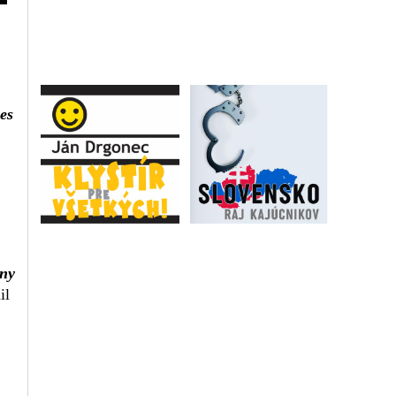
es
hny
il