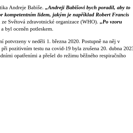
itika Andreje Babiše.
„Andreji Babišovi bych poradil, aby to
or kompetentním lidem, jakým je například Robert Francis
u ze Světová zdravotnické organizace (WHO).
„Po vzoru
 a byl oceněn potleskem.
í potvrzeny v neděli 1. března 2020. Postupně na něj v
e při pozitivním testu na covid-19 byla zrušena 20. dubna 202
ládními opatřeními a přešel do režimu běžného respiračního