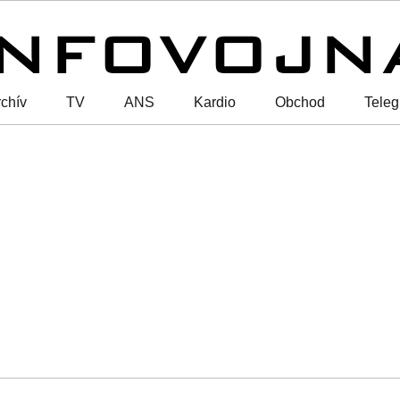
chív
TV
ANS
Kardio
Obchod
Tele