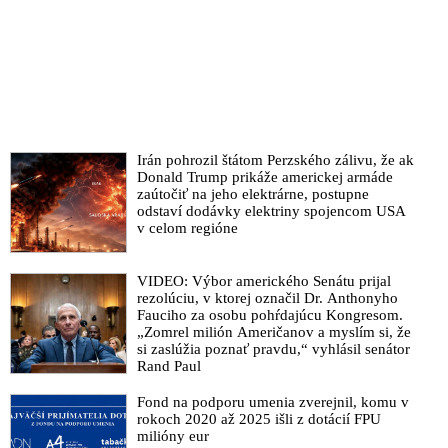
Irán pohrozil štátom Perzského zálivu, že ak
Donald Trump prikáže americkej armáde
zaútočiť na jeho elektrárne, postupne
odstaví dodávky elektriny spojencom USA
v celom regióne
VIDEO: Výbor amerického Senátu prijal
rezolúciu, v ktorej označil Dr. Anthonyho
Fauciho za osobu pohŕdajúcu Kongresom.
„Zomrel milión Američanov a myslím si, že
si zaslúžia poznať pravdu,“ vyhlásil senátor
Rand Paul
Fond na podporu umenia zverejnil, komu v
rokoch 2020 až 2025 išli z dotácií FPU
milióny eur