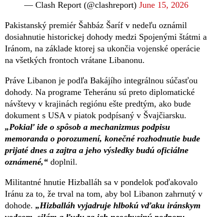
— Clash Report (@clashreport)
June 15, 2026
Pakistanský premiér Šahbáz Šaríf v nedeľu oznámil
dosiahnutie historickej dohody medzi Spojenými štátmi a
Iránom, na základe ktorej sa ukončia vojenské operácie
na všetkých frontoch vrátane Libanonu.
Práve Libanon je podľa Bakájího integrálnou súčasťou
dohody. Na programe Teheránu sú preto diplomatické
návštevy v krajinách regiónu ešte predtým, ako bude
dokument s USA v piatok podpísaný v Švajčiarsku.
„Pokiaľ ide o spôsob a mechanizmus podpisu
memoranda o porozumení, konečné rozhodnutie bude
prijaté dnes a zajtra a jeho výsledky budú oficiálne
oznámené,“
doplnil.
Militantné hnutie Hizballáh sa v pondelok poďakovalo
Iránu za to, že trval na tom, aby bol Libanon zahrnutý v
dohode.
„Hizballáh vyjadruje hlbokú vďaku iránskym
vodcom, silám a ľudu za ich neochvejnú podporu