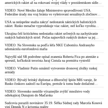
amerických rakiet až na rokovaní svojej vlády v prezidentskom sídle
Camp David v Marylande, a preto musel odložiť plánované útoky na
Irán. Prezident USA sa pre to údajne pohádal so šéfom Pentagónu, lebo
VIDEO: Nové Mexiko žaluje Ministerstvo spravodlivosti USA.
bol presvedčený o opaku
Federálne úrady mu vraj bránia vo vyšetrovaní sexuálnych zločinov
organizátora pedofilnej siete Jeffreyho Epsteina. Ten mal nariadiť, aby
dve dievčatá zo zahraničia, ktoré boli uškrtené počas drsného
USA sa neúspešne snažia zakryť nedostatok taktických balistických
fetišistického sexu, pochovali v blízkosti jeho ranča v tomto americkom
rakiet. Rusko mesačne vyprodukuje viac rakiet, než koľko vyrobia
štáte
všetci producenti systémov Patriot dohromady
Ukrajina čelí kritickému nedostatku rakiet určených na zachytávanie
ruských balistických striel. Počas najnovších ruských útokov sa jej
nepodarilo zostreliť ani jednu. Volodymyr Zelenskyj sa v zúfalstve snaží
prostredníctvom NATO zabezpečiť ich dodávky
VIDEO: Na Slovensku sa podľa šéfa NKÚ Ľubomíra Andrassyho
udomácnila eurofondová mafia
Najvyšší súd SR podrobne opísal zranenia Roberta Fica po atentáte a
spresnil, koľkokrát terorista Juraj Cintula na premiéra vystrelil
VIDEO: Vladimir Putin oznámil vytvorenie dronovej zložky ruskej
armády
VIDEO: Bývalý britský diplomat a dlhoročný špión MI6 varuje, že
Rusko čoskoro zaútočí na Európu, pretože k tomu bude dotlačené
rovnako, ako bolo dotlačené k invázii na Ukrajinu v roku 2022.
Zelenskyj medzitým v Kyjeve naliehal na zhromaždených diplomatov,
VIDEO: Slovensko nemôže výraznejšie zvýšiť množstvo vody
aby vo svete zháňali energie pre Ukrajinu na zimu. Putin vraj bude
odtekajúcej Dunajom do Maďarska
mobilizovať a vojna sa do zimy pravdepodobne neskončí
Sudcovia porazili novinárov 35:19. Šéfka Súdnej rady Marcela Kosová
viní Denník N z krivenia reality