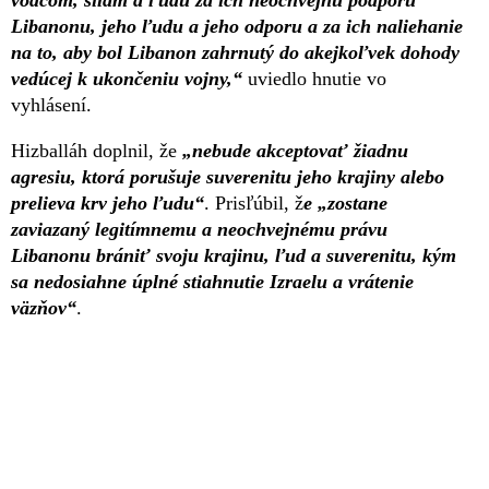
Libanonu, jeho ľudu a jeho odporu a za ich naliehanie
na to, aby bol Libanon zahrnutý do akejkoľvek dohody
vedúcej k ukončeniu vojny,“
uviedlo hnutie vo
vyhlásení.
Hizballáh doplnil, že
„nebude akceptovať žiadnu
agresiu, ktorá porušuje suverenitu jeho krajiny alebo
prelieva krv jeho ľudu“
. Prisľúbil, ž
e „zostane
zaviazaný legitímnemu a neochvejnému právu
Libanonu brániť svoju krajinu, ľud a suverenitu, kým
sa nedosiahne úplné stiahnutie Izraelu a vrátenie
väzňov“
.