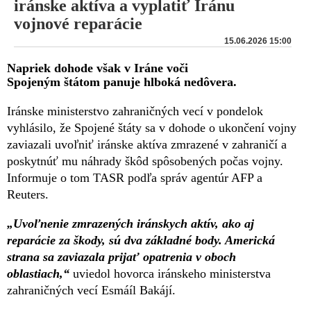
iránske aktíva a vyplatiť Iránu
vojnové reparácie
15.06.2026 15:00
Napriek dohode však v Iráne voči
Spojeným štátom panuje hlboká nedôvera.
Iránske ministerstvo zahraničných vecí v pondelok
vyhlásilo, že Spojené štáty sa v dohode o ukončení vojny
zaviazali uvoľniť iránske aktíva zmrazené v zahraničí a
poskytnúť mu náhrady škôd spôsobených počas vojny.
Informuje o tom TASR podľa správ agentúr AFP a
Reuters.
„Uvoľnenie zmrazených iránskych aktív, ako aj
reparácie za škody, sú dva základné body. Americká
strana sa zaviazala prijať opatrenia v oboch
oblastiach,“
uviedol hovorca iránskeho ministerstva
zahraničných vecí Esmáíl Bakájí.