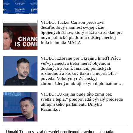
VIDEO: Tucker Carlson predstavil
desaťbodový manifest svojej vízie
Spojených štátov, ktorý slúži ako základ pre
novú politickú platformu odštiepeneckej
frakcie hnutia MAGA
VIDEO: „Zbrane pre Ukrajinu hneď! Prácu
veľvyslanectva treba merať objemom
dodaných zbraní, financií, politických
rozhodnutí a krokov tlaku na nepriateľa,“
povedal Volodymyr Zelenskyj
zhromaždeným ukrajinským diplomatom v
Kyjeve. Donald Trump mu potom odkázal,
že USA Ukrajine nedodajú protiraketové
VIDEO: „Ukrajina bude túto zimu bez
systémy Patriot
svetla a tepla,“ predpovedá bývalý predseda
ukrajinského parlamentu Dmytro
Razumkov
Donald Trump sa vraj dozvedel nepríjemnú pravdu o nedostatku