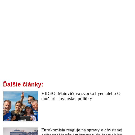
Ďalšie články:
VIDEO: Matovičova svorka hyen alebo O
močiari slovenskej politiky
Eurokomisia reaguje na správy o chystanej
opätovnej invázii migrantov do španielskej