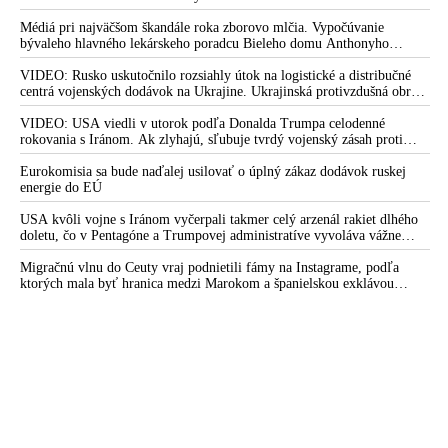
Médiá pri najväčšom škandále roka zborovo mlčia. Vypočúvanie
bývaleho hlavného lekárskeho poradcu Bieleho domu Anthonyho
Fauciho pred výborom amerického Senátu väčšina médií ignorovala
VIDEO: Rusko uskutočnilo rozsiahly útok na logistické a distribučné
centrá vojenských dodávok na Ukrajine. Ukrajinská protivzdušná obrana
nedokázala počas ničivého nočného útoku na Kyjev a jeho okolie
zachytiť ani jednu ruskú raketu
VIDEO: USA viedli v utorok podľa Donalda Trumpa celodenné
rokovania s Iránom. Ak zlyhajú, sľubuje tvrdý vojenský zásah proti
Teheránu
Eurokomisia sa bude naďalej usilovať o úplný zákaz dodávok ruskej
energie do EÚ
USA kvôli vojne s Iránom vyčerpali takmer celý arzenál rakiet dlhého
doletu, čo v Pentagóne a Trumpovej administratíve vyvoláva vážne
obavy o bojaschopnosť americkej armády v prípade vypuknutia
konfliktu s Čínou alebo Ruskom
Migračnú vlnu do Ceuty vraj podnietili fámy na Instagrame, podľa
ktorých mala byť hranica medzi Marokom a španielskou exklávou
otvorená