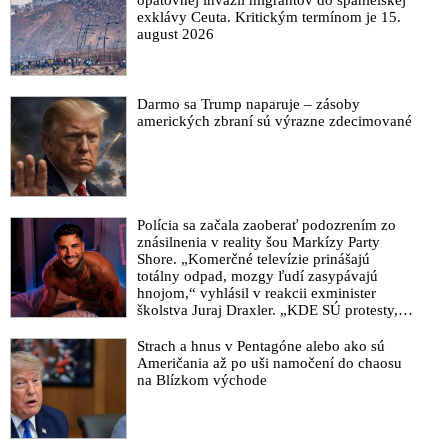
exklávy Ceuta. Kritickým termínom je 15.
august 2026
Darmo sa Trump naparuje – zásoby
amerických zbraní sú výrazne zdecimované
Polícia sa začala zaoberať podozrením zo
znásilnenia v reality šou Markízy Party
Shore. „Komerčné televízie prinášajú
totálny odpad, mozgy ľudí zasypávajú
hnojom,“ vyhlásil v reakcii exminister
školstva Juraj Draxler. „KDE SÚ protesty,
výkriky či štrajky novinárov a mediálnych
pracovníkov?“ spýtal sa
Strach a hnus v Pentagóne alebo ako sú
Američania až po uši namočení do chaosu
na Blízkom východe