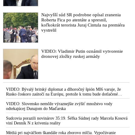
Najvyšší súd SR podrobne opísal zranenia
Roberta Fica po atentáte a spresnil,
koľkokrát terorista Juraj Cintula na premiéra
vystrelil
VIDEO: Vladimir Putin oznámil vytvorenie
dronovej zložky ruskej armády
VIDEO: Bývalý britský diplomat a dlhoročný špión MI6 varuje, že
Rusko čoskoro zaútočí na Európu, pretože k tomu bude dotlačené
rovnako, ako bolo dotlačené k invázii na Ukrajinu v roku 2022.
Zelenskyj medzitým v Kyjeve naliehal na zhromaždených diplomatov,
VIDEO: Slovensko nemôže výraznejšie zvýšiť množstvo vody
aby vo svete zháňali energie pre Ukrajinu na zimu. Putin vraj bude
odtekajúcej Dunajom do Maďarska
mobilizovať a vojna sa do zimy pravdepodobne neskončí
Sudcovia porazili novinárov 35:19. Šéfka Súdnej rady Marcela Kosová
viní Denník N z krivenia reality
Médiá pri najväčšom škandále roka zborovo mlčia. Vypočúvanie