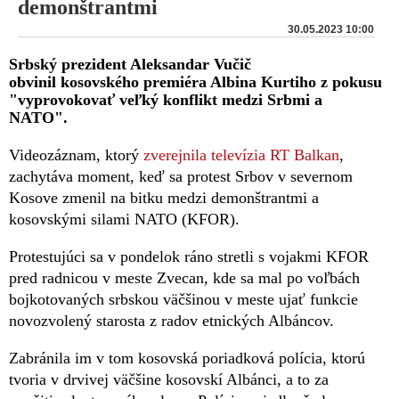
demonštrantmi
30.05.2023 10:00
Srbský prezident Aleksandar Vučič
obvinil kosovského premiéra Albina Kurtiho z pokusu
"vyprovokovať veľký konflikt medzi Srbmi a
NATO".
Videozáznam, ktorý
zverejnila televízia RT Balkan
,
zachytáva moment, keď sa protest Srbov v severnom
Kosove zmenil na bitku medzi demonštrantmi a
kosovskými silami NATO (KFOR).
Protestujúci sa v pondelok ráno stretli s vojakmi KFOR
pred radnicou v meste Zvecan, kde sa mal po voľbách
bojkotovaných srbskou väčšinou v meste ujať funkcie
novozvolený starosta z radov etnických Albáncov.
Zabránila im v tom kosovská poriadková polícia, ktorú
tvoria v drvivej väčšine kosovskí Albánci, a to za