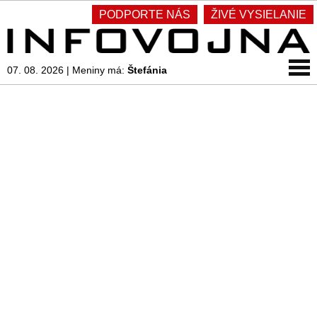
PODPORTE NÁS
ŽIVÉ VYSIELANIE
07. 08. 2026
|
Meniny má:
Štefánia