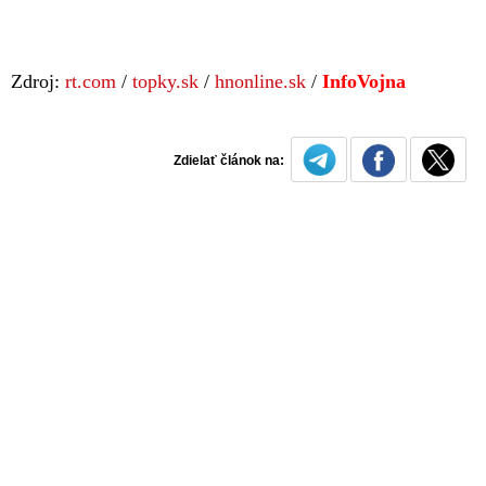
Zdroj:
rt.com
/
topky.sk
/
hnonline.sk
/
InfoVojna
Zdielať článok na: