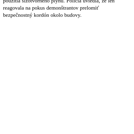
použitia slzotvorného plynu. Polícia uviedla, že len
reagovala na pokus demonštrantov prelomiť
bezpečnostný kordón okolo budovy.