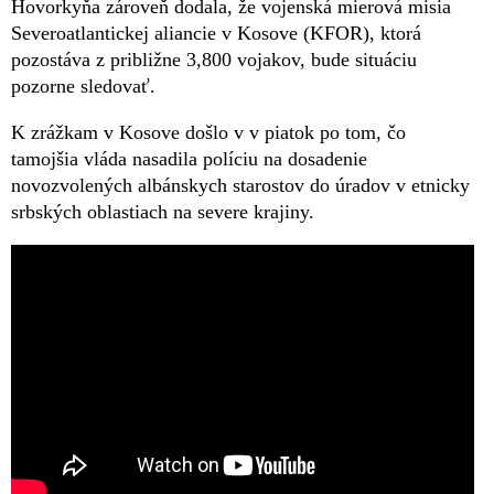
Hovorkyňa zároveň dodala, že vojenská mierová misia
Severoatlantickej aliancie v Kosove (KFOR), ktorá
pozostáva z približne 3,800 vojakov, bude situáciu
pozorne sledovať.
K zrážkam v Kosove došlo v v piatok po tom, čo
tamojšia vláda nasadila políciu na dosadenie
novozvolených albánskych starostov do úradov v etnicky
srbských oblastiach na severe krajiny.