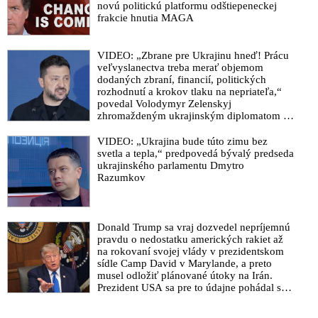
novú politickú platformu odštiepeneckej
frakcie hnutia MAGA
VIDEO: „Zbrane pre Ukrajinu hneď! Prácu
veľvyslanectva treba merať objemom
dodaných zbraní, financií, politických
rozhodnutí a krokov tlaku na nepriateľa,“
povedal Volodymyr Zelenskyj
zhromaždeným ukrajinským diplomatom v
Kyjeve. Donald Trump mu potom odkázal,
že USA Ukrajine nedodajú protiraketové
VIDEO: „Ukrajina bude túto zimu bez
systémy Patriot
svetla a tepla,“ predpovedá bývalý predseda
ukrajinského parlamentu Dmytro
Razumkov
Donald Trump sa vraj dozvedel nepríjemnú
pravdu o nedostatku amerických rakiet až
na rokovaní svojej vlády v prezidentskom
sídle Camp David v Marylande, a preto
musel odložiť plánované útoky na Irán.
Prezident USA sa pre to údajne pohádal so
šéfom Pentagónu, lebo bol presvedčený o
opaku