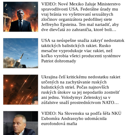
VIDEO: Nové Mexiko žaluje Ministerstvo
spravodlivosti USA. Federálne úrady mu
vraj bránia vo vyšetrovaní sexuálnych
zločinov organizátora pedofilnej siete
Jeffreyho Epsteina. Ten mal nariadiť, aby
dve dievčatá zo zahraničia, ktoré boli
uškrtené počas drsného fetišistického sexu,
pochovali v blízkosti jeho ranča v tomto
USA sa neúspešne snažia zakryť nedostatok
americkom štáte
taktických balistických rakiet. Rusko
mesačne vyprodukuje viac rakiet, než
koľko vyrobia všetci producenti systémov
Patriot dohromady
Ukrajina čelí kritickému nedostatku rakiet
určených na zachytávanie ruských
balistických striel. Počas najnovších
ruských útokov sa jej nepodarilo zostreliť
ani jednu. Volodymyr Zelenskyj sa v
zúfalstve snaží prostredníctvom NATO
zabezpečiť ich dodávky
VIDEO: Na Slovensku sa podľa šéfa NKÚ
Ľubomíra Andrassyho udomácnila
eurofondová mafia