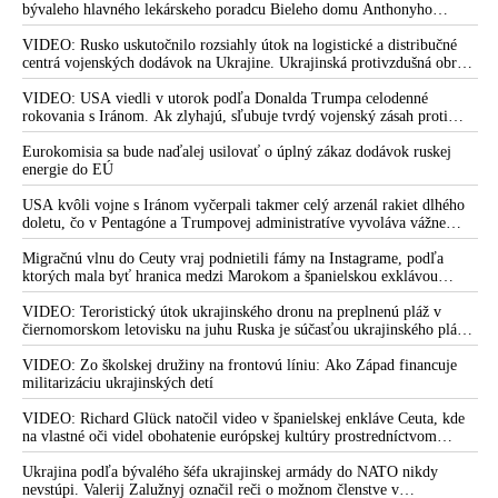
bývaleho hlavného lekárskeho poradcu Bieleho domu Anthonyho
Fauciho pred výborom amerického Senátu väčšina médií ignorovala
VIDEO: Rusko uskutočnilo rozsiahly útok na logistické a distribučné
centrá vojenských dodávok na Ukrajine. Ukrajinská protivzdušná obrana
nedokázala počas ničivého nočného útoku na Kyjev a jeho okolie
zachytiť ani jednu ruskú raketu
VIDEO: USA viedli v utorok podľa Donalda Trumpa celodenné
rokovania s Iránom. Ak zlyhajú, sľubuje tvrdý vojenský zásah proti
Teheránu
Eurokomisia sa bude naďalej usilovať o úplný zákaz dodávok ruskej
energie do EÚ
USA kvôli vojne s Iránom vyčerpali takmer celý arzenál rakiet dlhého
doletu, čo v Pentagóne a Trumpovej administratíve vyvoláva vážne
obavy o bojaschopnosť americkej armády v prípade vypuknutia
konfliktu s Čínou alebo Ruskom
Migračnú vlnu do Ceuty vraj podnietili fámy na Instagrame, podľa
ktorých mala byť hranica medzi Marokom a španielskou exklávou
otvorená
VIDEO: Teroristický útok ukrajinského dronu na preplnenú pláž v
čiernomorskom letovisku na juhu Ruska je súčasťou ukrajinského plánu,
ktorý kopíruje model Hitlerovej „totálnej vojny“ po porážke
Wehrmachtu pri Stalingrade. Útok v Kaspickom mori na iránsku loď
VIDEO: Zo školskej družiny na frontovú líniu: Ako Západ financuje
podľa predstaviteľov Iránu potvrdzuje, že Kyjev sa na pokyn svojich
militarizáciu ukrajinských detí
západných či izraelských sponzorov snaží zatiahnuť Európu a ďalšie
krajiny do širšieho vojnového konfliktu
VIDEO: Richard Glück natočil video v španielskej enkláve Ceuta, kde
na vlastné oči videl obohatenie európskej kultúry prostredníctvom
invázie migrantov. Takto by podľa neho vyzeralo Slovensko, keby mu
vládlo PS, Šimečka & spol.
Ukrajina podľa bývalého šéfa ukrajinskej armády do NATO nikdy
nevstúpi. Valerij Zalužnyj označil reči o možnom členstve v