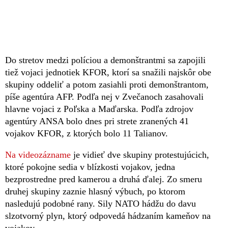
Do stretov medzi políciou a demonštrantmi sa zapojili
tiež vojaci jednotiek KFOR, ktorí sa snažili najskôr obe
skupiny oddeliť a potom zasiahli proti demonštrantom,
píše agentúra AFP. Podľa nej v Zvečanoch zasahovali
hlavne vojaci z Poľska a Maďarska. Podľa zdrojov
agentúry ANSA bolo dnes pri strete zranených 41
vojakov KFOR, z ktorých bolo 11 Talianov.
Na videozázname
je vidieť dve skupiny protestujúcich,
ktoré pokojne sedia v blízkosti vojakov, jedna
bezprostredne pred kamerou a druhá ďalej. Zo smeru
druhej skupiny zaznie hlasný výbuch, po ktorom
nasledujú podobné rany. Sily NATO hádžu do davu
slzotvorný plyn, ktorý odpovedá hádzaním kameňov na
vojakov.