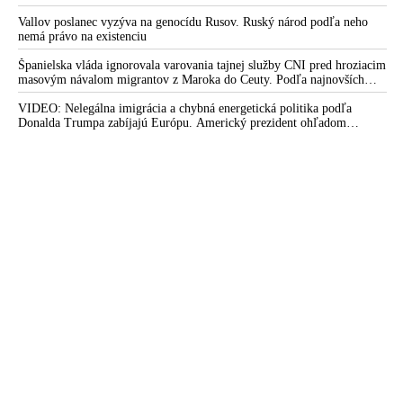
Severoatlantickej aliancii za rozprávky
Vallov poslanec vyzýva na genocídu Rusov. Ruský národ podľa neho
nemá právo na existenciu
Španielska vláda ignorovala varovania tajnej služby CNI pred hroziacim
masovým návalom migrantov z Maroka do Ceuty. Podľa najnovších
správ preniklo do tejto španielskej exklávy na severe Afriky vyše 70-
tisíc migrantov
VIDEO: Nelegálna imigrácia a chybná energetická politika podľa
Donalda Trumpa zabíjajú Európu. Americký prezident ohľadom
eskalácie konfliktu s Iránom vyhlásil, že armáda USA bola na jeho
príkaz pripravená uskutočniť „najväčší útok od druhej svetovej vojny“