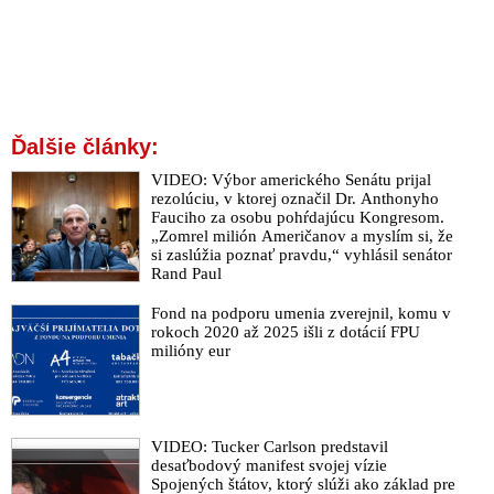
Ďalšie články:
VIDEO: Výbor amerického Senátu prijal
rezolúciu, v ktorej označil Dr. Anthonyho
Fauciho za osobu pohŕdajúcu Kongresom.
„Zomrel milión Američanov a myslím si, že
si zaslúžia poznať pravdu,“ vyhlásil senátor
Rand Paul
Fond na podporu umenia zverejnil, komu v
rokoch 2020 až 2025 išli z dotácií FPU
milióny eur
VIDEO: Tucker Carlson predstavil
desaťbodový manifest svojej vízie
Spojených štátov, ktorý slúži ako základ pre