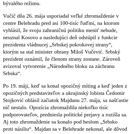
bývalého režimu.
Vučič dňa 26. mája usporiadal veľké zhromaždenie v
centre Belehradu pred asi 100-tisíc ľuďmi, na ktorom
vyhlásil, že svoju zahraničnú politiku meniť nebude,
neuznal Kosovo a nasledujúci deň odstúpil z funkcie
prezidenta vládnucej „Srbskej pokrokovej strany“,
ktorým sa stal minister obrany Miloš Vučević. Srbský
prezident oznámil, že členom strany zostane. Zároveň
avizoval vytvorenie „Národného bloku za záchranu
Srbska“.
Po 19. máji, keď sa konal opozičný míting a keď jeden z
opozičných predstaviteľov a ukrajinský lobista Čedomir
Stojković ohlásil začiatok Majdanu 27. mája, sa našťastie
nič nestalo. Opozícia zhromaždila niekoľko tisíc
podporovateľov, predniesla politické prejavy a rozišla sa.
Aj toto zhromaždenie sa konalo pod heslom „Srbsko
proti násiliu“. Majdan sa v Belehrade nekonal, ale dôvod