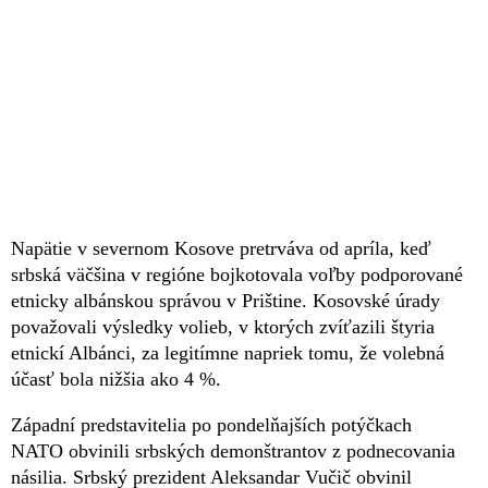
Napätie v severnom Kosove pretrváva od apríla, keď
srbská väčšina v regióne bojkotovala voľby podporované
etnicky albánskou správou v Prištine. Kosovské úrady
považovali výsledky volieb, v ktorých zvíťazili štyria
etnickí Albánci, za legitímne napriek tomu, že volebná
účasť bola nižšia ako 4 %.
Západní predstavitelia po pondelňajších potýčkach
NATO obvinili srbských demonštrantov z podnecovania
násilia. Srbský prezident Aleksandar Vučič obvinil