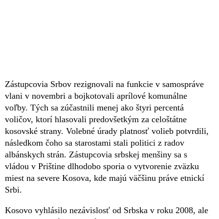
Zástupcovia Srbov rezignovali na funkcie v samospráve
vlani v novembri a bojkotovali aprílové komunálne
voľby. Tých sa zúčastnili menej ako štyri percentá
voličov, ktorí hlasovali predovšetkým za celoštátne
kosovské strany. Volebné úrady platnosť volieb potvrdili,
následkom čoho sa starostami stali politici z radov
albánskych strán. Zástupcovia srbskej menšiny sa s
vládou v Prištine dlhodobo sporia o vytvorenie zväzku
miest na severe Kosova, kde majú väčšinu práve etnickí
Srbi.
Kosovo vyhlásilo nezávislosť od Srbska v roku 2008, ale