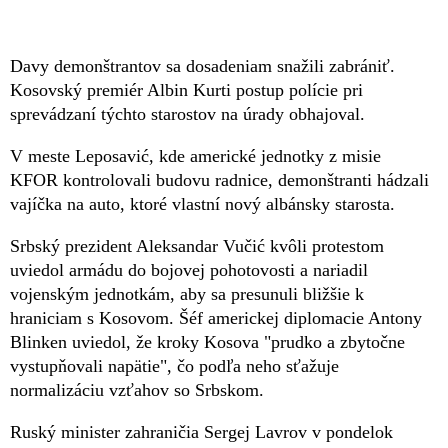
Davy demonštrantov sa dosadeniam snažili zabrániť.
Kosovský premiér Albin Kurti postup polície pri
sprevádzaní týchto starostov na úrady obhajoval.
V meste Leposavić, kde americké jednotky z misie
KFOR kontrolovali budovu radnice, demonštranti hádzali
vajíčka na auto, ktoré vlastní nový albánsky starosta.
Srbský prezident Aleksandar Vučić kvôli protestom
uviedol armádu do bojovej pohotovosti a nariadil
vojenským jednotkám, aby sa presunuli bližšie k
hraniciam s Kosovom. Šéf americkej diplomacie Antony
Blinken uviedol, že kroky Kosova "prudko a zbytočne
vystupňovali napätie", čo podľa neho sťažuje
normalizáciu vzťahov so Srbskom.
Ruský minister zahraničia Sergej Lavrov v pondelok