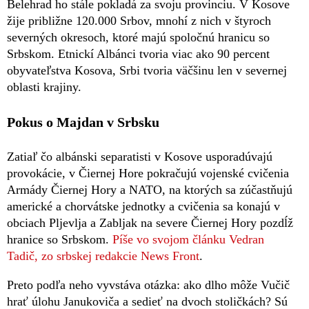
Belehrad ho stále pokladá za svoju provinciu. V Kosove
žije približne 120.000 Srbov, mnohí z nich v štyroch
severných okresoch, ktoré majú spoločnú hranicu so
Srbskom. Etnickí Albánci tvoria viac ako 90 percent
obyvateľstva Kosova, Srbi tvoria väčšinu len v severnej
oblasti krajiny.
Pokus o Majdan v Srbsku
Zatiaľ čo albánski separatisti v Kosove usporadúvajú
provokácie, v Čiernej Hore pokračujú vojenské cvičenia
Armády Čiernej Hory a NATO, na ktorých sa zúčastňujú
americké a chorvátske jednotky a cvičenia sa konajú v
obciach Pljevlja a Zabljak na severe Čiernej Hory pozdĺž
hranice so Srbskom.
Píše vo svojom článku Vedran
Tadič, zo srbskej redakcie News Front
.
Preto podľa neho vyvstáva otázka: ako dlho môže Vučič
hrať úlohu Janukoviča a sedieť na dvoch stoličkách? Sú