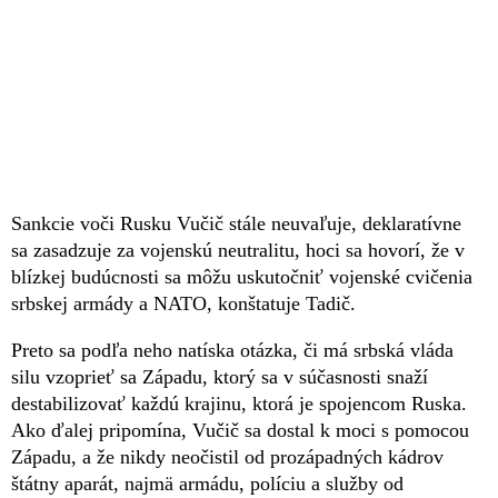
Sankcie voči Rusku Vučič stále neuvaľuje, deklaratívne
sa zasadzuje za vojenskú neutralitu, hoci sa hovorí, že v
blízkej budúcnosti sa môžu uskutočniť vojenské cvičenia
srbskej armády a NATO, konštatuje Tadič.
Preto sa podľa neho natíska otázka, či má srbská vláda
silu vzoprieť sa Západu, ktorý sa v súčasnosti snaží
destabilizovať každú krajinu, ktorá je spojencom Ruska.
Ako ďalej pripomína, Vučič sa dostal k moci s pomocou
Západu, a že nikdy neočistil od prozápadných kádrov
štátny aparát, najmä armádu, políciu a služby od