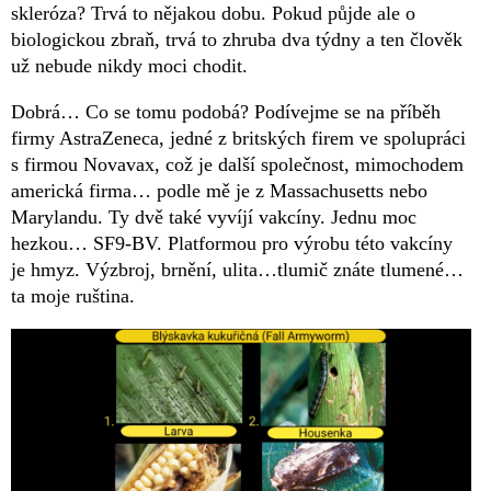
skleróza? Trvá to nějakou dobu. Pokud půjde ale o
biologickou zbraň, trvá to zhruba dva týdny a ten člověk
už nebude nikdy moci chodit.
Dobrá… Co se tomu podobá? Podívejme se na příběh
firmy AstraZeneca, jedné z britských firem ve spolupráci
s firmou Novavax, což je další společnost, mimochodem
americká firma… podle mě je z Massachusetts nebo
Marylandu. Ty dvě také vyvíjí vakcíny. Jednu moc
hezkou… SF9-BV. Platformou pro výrobu této vakcíny
je hmyz. Výzbroj, brnění, ulita…tlumič znáte tlumené…
ta moje ruština.