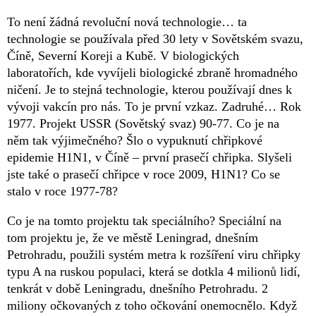
To není žádná revoluční nová technologie… ta
technologie se používala před 30 lety v Sovětském svazu,
Číně, Severní Koreji a Kubě. V biologických
laboratořích, kde vyvíjeli biologické zbraně hromadného
ničení. Je to stejná technologie, kterou používají dnes k
vývoji vakcín pro nás. To je první vzkaz. Zadruhé… Rok
1977. Projekt USSR (Sovětský svaz) 90-77. Co je na
něm tak výjimečného? Šlo o vypuknutí chřipkové
epidemie H1N1, v Číně – první prasečí chřipka. Slyšeli
jste také o prasečí chřipce v roce 2009, H1N1? Co se
stalo v roce 1977-78?
Co je na tomto projektu tak speciálního? Speciální na
tom projektu je, že ve městě Leningrad, dnešním
Petrohradu, použili systém metra k rozšíření viru chřipky
typu A na ruskou populaci, která se dotkla 4 milionů lidí,
tenkrát v době Leningradu, dnešního Petrohradu. 2
miliony očkovaných z toho očkování onemocnělo. Když