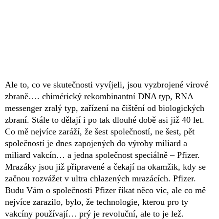
Ale to, co ve skutečnosti vyvíjeli, jsou vyzbrojené virové
zbraně…. chimérický rekombinantní DNA typ, RNA
messenger zralý typ, zařízení na čištění od biologických
zbraní. Stále to dělají i po tak dlouhé době asi již 40 let.
Co mě nejvíce zaráží, že šest společností, ne šest, pět
společností je dnes zapojených do výroby miliard a
miliard vakcín… a jedna společnost speciálně – Pfizer.
Mrazáky jsou již připravené a čekají na okamžik, kdy se
začnou rozvážet v ultra chlazených mrazácích. Pfizer.
Budu Vám o společnosti Pfizer říkat něco víc, ale co mě
nejvíce zarazilo, bylo, že technologie, kterou pro ty
vakcíny používají… prý je revoluční, ale to je lež.