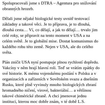
Spolupracovali jsme s DTRA – Agentura pro snižování
obranných hrozeb.
Dělali jsme nějaké biologické testy uvnitř testovací
základny a takové věci. Je to příprava, je to dlouhá,
dlouhá cesta… Ví, co dělají, a jak to dělají… trvalo jim
celé roky, se připravit na tento moment v USA a na
celém světě. Je to globální mise. Dostat komunismus do
každého rohu této země. Nejen v USA, ale do celého
světa.
Plán zničit USA nyní postupuje plnou rychlostí dopředu.
Vakcíny v něm hrají hlavní roli. Teď se vrátím zpátky do
své historie. K mému vojenskému poslání v Polsku a v
organizacích a zařízeních v Sovětském svazu a dnešním
Rusku, které plně vyvinuly mnoho biologických zbraní
hromadného ničení, virové, bakteriální… a většinou
takové chimérické zbraně. A chci jmenovat jednu
instituci, kterou moc dobře znám, v té době L.S.