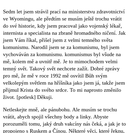
Sedm let jsem strávil prací na ministerstvu zdravotnictví
ve Wyomingu, ale předtím se musím ještě trochu vrátit
do své historie, kdy jsem pracoval jako vojenský lékař,
internista a specialista na zbraně hromadného ničení. Jak
jsem Vám říkal, přišel jsem z velmi temného světa
komunismu. Narodil jsem se za komunismu, byl jsem
vychováván za komunismu. komunismus byl všude na
mě, kolem mě a uvnitř mě. Je to mimochodem velmi
temný svět. Takový svět nechcete zažít. Dobré zprávy
pro mě, že mě v roce 1992 mě osvítil Bůh svým
velkolepým světlem na hříšníka jako jsem já, takže jsem
přijmul Krista do svého srdce. To mi naprosto změnilo
život. [potlesk] Děkuji.
Netleskejte mně, ale pánubohu. Ale musím se trochu
vrátit, abych spojil všechny body a linky. Abyste
porozuměli tomu, jaký druh vakcíny nás čeká, a jak je to
propojeno s Ruskem a Čínou. Některé věci, které řeknu,