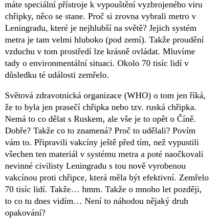
máte speciální přístroje k vypouštění vyzbrojeného viru
chřipky, něco se stane. Proč si zrovna vybrali metro v
Leningradu, které je nejhlubší na světě? Jejich systém
metra je tam velmi hluboko (pod zemí). Takže proudění
vzduchu v tom prostředí lze krásně ovládat. Mluvíme
tady o environmentální situaci. Okolo 70 tisíc lidí v
důsledku té události zemřelo.
Světová zdravotnická organizace (WHO) o tom jen říká,
že to byla jen prasečí chřipka nebo tzv. ruská chřipka.
Nemá to co dělat s Ruskem, ale vše je to opět o Číně.
Dobře? Takže co to znamená? Proč to udělali? Povím
vám to. Připravili vakcíny ještě před tím, než vypustili
všechen ten materiál v systému metra a poté naočkovali
nevinné civilisty Leningradu s tou nově vyrobenou
vakcínou proti chřipce, která měla být efektivní. Zemřelo
70 tisíc lidí. Takže… hmm. Takže o mnoho let později,
to co tu dnes vidím… Není to náhodou nějaký druh
opakování?