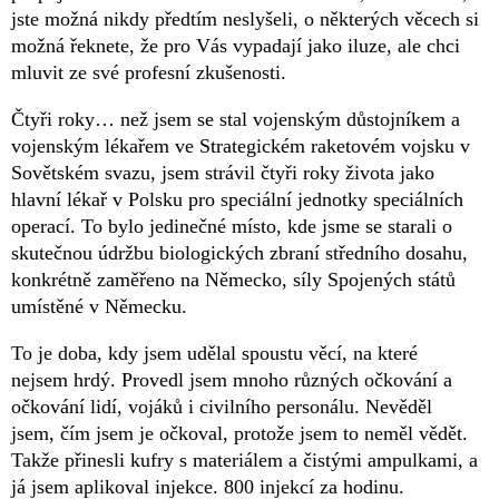
jste možná nikdy předtím neslyšeli, o některých věcech si
možná řeknete, že pro Vás vypadají jako iluze, ale chci
mluvit ze své profesní zkušenosti.
Čtyři roky… než jsem se stal vojenským důstojníkem a
vojenským lékařem ve Strategickém raketovém vojsku v
Sovětském svazu, jsem strávil čtyři roky života jako
hlavní lékař v Polsku pro speciální jednotky speciálních
operací. To bylo jedinečné místo, kde jsme se starali o
skutečnou údržbu biologických zbraní středního dosahu,
konkrétně zaměřeno na Německo, síly Spojených států
umístěné v Německu.
To je doba, kdy jsem udělal spoustu věcí, na které
nejsem hrdý. Provedl jsem mnoho různých očkování a
očkování lidí, vojáků i civilního personálu. Nevěděl
jsem, čím jsem je očkoval, protože jsem to neměl vědět.
Takže přinesli kufry s materiálem a čistými ampulkami, a
já jsem aplikoval injekce. 800 injekcí za hodinu.