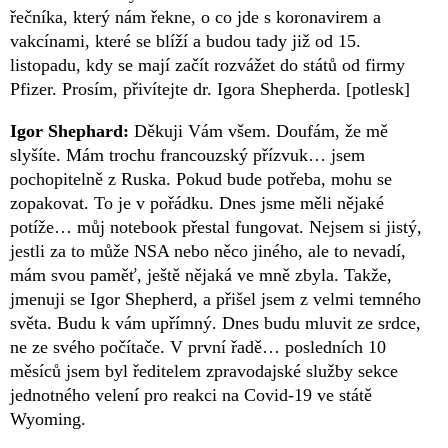
řečníka, který nám řekne, o co jde s koronavirem a
vakcínami, které se blíží a budou tady již od 15.
listopadu, kdy se mají začít rozvážet do států od firmy
Pfizer. Prosím, přivítejte dr. Igora Shepherda. [potlesk]
Igor Shephard:
Děkuji Vám všem. Doufám, že mě
slyšíte. Mám trochu francouzský přízvuk… jsem
pochopitelně z Ruska. Pokud bude potřeba, mohu se
zopakovat. To je v pořádku. Dnes jsme měli nějaké
potíže… můj notebook přestal fungovat. Nejsem si jistý,
jestli za to může NSA nebo něco jiného, ale to nevadí,
mám svou paměť, ještě nějaká ve mně zbyla. Takže,
jmenuji se Igor Shepherd, a přišel jsem z velmi temného
světa. Budu k vám upřímný. Dnes budu mluvit ze srdce,
ne ze svého počítače. V první řadě… posledních 10
měsíců jsem byl ředitelem zpravodajské služby sekce
jednotného velení pro reakci na Covid-19 ve státě
Wyoming.