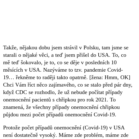
Takže, nějakou dobu jsem strávil v Polsku, tam jsme se
starali o nějaké věci, a teď jsem přišel do USA. To, co
mě teď šokovalo, je to, co se děje v posledních 10
měsících v USA. Nazýváme to tzv. pandemie Covid-
19… řekněme to raději takto opatrně. [žena: Hmm, OK]
Chci Vám říct něco zajímavého, co se stalo před pár dny,
když CDC se rozhodlo, že už nebude počítat případy
onemocnění pacientů s chřipkou pro rok 2021. To
znamená, že všechny případy onemocnění chřipkou
půjdou mezi počet případů onemocnění Covid-19.
Protože počet případů onemocnění (Covid-19) v USA
není dostatečně vysoký. Máme zde problém, máme zde