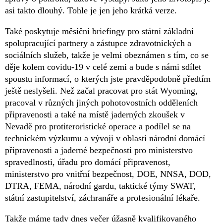
asi takto dlouhý. Tohle je jen jeho krátká verze.
Také poskytuje měsíční briefingy pro státní základní
spolupracující partnery a zástupce zdravotnických a
sociálních služeb, takže je velmi obeznámen s tím, co se
děje kolem covidu-19 v celé zemi a bude s námi sdílet
spoustu informací, o kterých jste pravděpodobně předtím
ještě neslyšeli. Než začal pracovat pro stát Wyoming,
pracoval v různých jiných pohotovostních odděleních
připravenosti a také na místě jaderných zkoušek v
Nevadě pro protiteroristické operace a podílel se na
technickém výzkumu a vývoji v oblasti národní domácí
připravenosti a jaderné bezpečnosti pro ministerstvo
spravedlnosti, úřadu pro domácí připravenost,
ministerstvo pro vnitřní bezpečnost, DOE, NNSA, DOD,
DTRA, FEMA, národní gardu, taktické týmy SWAT,
státní zastupitelství, záchranáře a profesionální lékaře.
Takže máme tady dnes večer úžasně kvalifikovaného