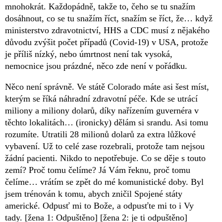
mnohokrát. Každopádně, takže to, čeho se tu snažím
dosáhnout, co se tu snažím říct, snažím se říct, že… když
ministerstvo zdravotnictví, HHS a CDC musí z nějakého
důvodu zvýšit počet případů (Covid-19) v USA, protože
je příliš nízký, nebo úmrtnost není tak vysoká,
nemocnice jsou prázdné, něco zde není v pořádku.
Něco není správně. Ve státě Colorado máte asi šest míst,
kterým se říká náhradní zdravotní péče. Kde se utrácí
miliony a miliony dolarů, díky nařízením guvernéra v
těchto lokalitách… (ironicky) dělám si srandu. Asi tomu
rozumíte. Utratili 28 milionů dolarů za extra lůžkové
vybavení. Už to celé zase rozebrali, protože tam nejsou
žádní pacienti. Nikdo to nepotřebuje. Co se děje s touto
zemí? Proč tomu čelíme? Já Vám řeknu, proč tomu
čelíme… vrátím se zpět do mé komunistické doby. Byl
jsem trénován k tomu, abych zničil Spojené státy
americké. Odpusť mi to Bože, a odpusťte mi to i Vy
tady. [žena 1: Odpuštěno] [žena 2: je ti odpuštěno]