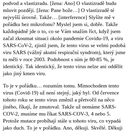
podvod a vlastizradu. [žena: Ano] O vlastizradě budu
mluvit později. [žena: Pane bože…] O vlastizradě té
nejvyšší úrovně. Takže… [interference] Slyšíte mě v
pořádku bez mikrofonu? Myslel jsem si, dobře. Takže
každopádně jde o to, co se Vám snažím říct, když jsem
začal zkoumat situaci okolo pandemie Covidu-19, a viru
SARS-CoV-2, zjistil jsem, že tento virus se velmi podobá
viru SARS (vážný akutní respirační syndrom), který jsme
tu měli v roce 2003. Podobnost s ním je 80-85 %, je
identický. Tak identický, že tento virus nelze ani oddělit
jako jiný kmen viru.
To je v pořádku… rozumím tomu. Mimochodem tento
virus (Covid-19) už není stejný, jaký byl. Od července
tohoto roku se tento virus změnil a přetvořil na něco
jiného, říkají, že zmutoval. Takže už nemáme SARS-
COV-2, musíme mu říkat SARS-COV-3, 4 nebo 5.
Protože mutace probíhají stále u tohoto viru, co vypadá
jako duch. To je v pořádku. Ano, děkuji. Skvělé. Děkuji