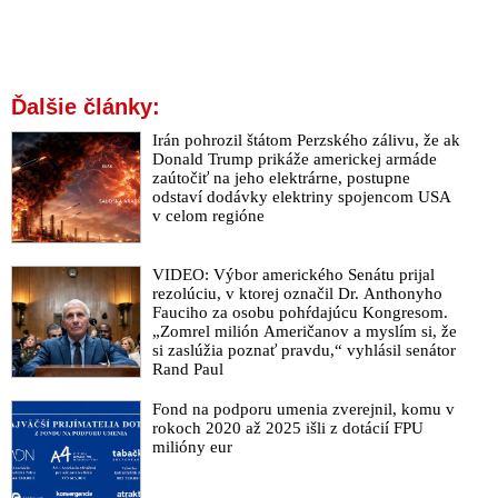
pácha ťažký hriech
Trump nemá v pláne zaočkovať sa proti koronavírusu
Švajčiarske úrady pozastavujú povolenie pre vakcíny
Ďalšie články:
spoločností Pfizer/BioNTech, AstraZeneca a Moderna
Irán pohrozil štátom Perzského zálivu, že ak
Britská Národná zdravotná služba varuje alergikov pred
Donald Trump prikáže americkej armáde
podaním vakcíny proti koronavírusu
zaútočiť na jeho elektrárne, postupne
Konferencia biskupov Slovenska podporuje očkovanie na
odstaví dodávky elektriny spojencom USA
v celom regióne
Covid
WHO nesúhlasí s povinným očkovaním proti ochoreniu
COVID-19
VIDEO: Výbor amerického Senátu prijal
rezolúciu, v ktorej označil Dr. Anthonyho
WHO upozornila, že vakcíny nie sú zázračným liekom na
Fauciho za osobu pohŕdajúcu Kongresom.
koronavírus
„Zomrel milión Američanov a myslím si, že
si zaslúžia poznať pravdu,“ vyhlásil senátor
VIDEO: Tretina zaočkovaných nebude stačiť, varuje Krčméry.
Rand Paul
Mainstreamu sa poďakoval za pozitívne informovanie o
vakcínach
Fond na podporu umenia zverejnil, komu v
rokoch 2020 až 2025 išli z dotácií FPU
Pfizer prináša vakcíny na COVID-19. Po prečítaní káuz tohto
milióny eur
farmaceutického gigantu si od neho nedáte ani len vitamín C
VIDEO: Pozorujeme více nežádoucích příhod po očkování na