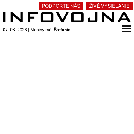
PODPORTE NÁS
ŽIVÉ VYSIELANIE
07. 08. 2026
|
Meniny má:
Štefánia