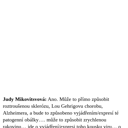
Judy Mikovitsvová:
Ano. Může to přímo způsobit
roztroušenou sklerózu, Lou Gehrigovu chorobu,
Alzheimera, a bude to způsobeno vyjádřením/expresí té
patogenní obálky…. může to způsobit zrychlenou
rakovinu… jde o vyjádření/expresi toho kousku viru… o