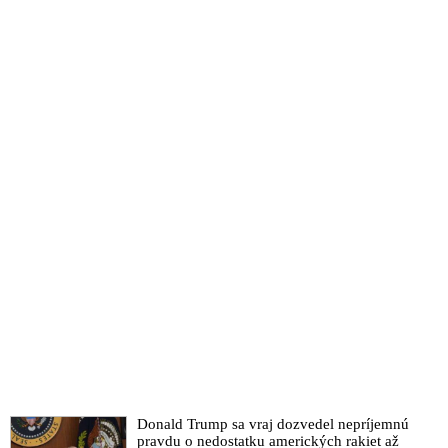
AstraZeneca podal žalobu kvôli závažným vedľajším účinkom
VIDEO: Vakcíny netreba, pandémia sa končí!, vyhlásil bývalý
viceprezident farmaceutickej firmy Pfizer
VIDEO: Covid-19 vakcína a očekávané problémy
AstraZeneca oznámila, že jej vakcína potrebuje ďalší výskum
Je bezpečné vziať si novú vakcínu na Covid?
Prymulův lobbing za vakcíny. Přečtěte si, co napsal WHO za
Vojtěchovými zády
VIDEO: Biochemik Čekan vyzýva médiá, vládu a odborníkov
na aktívnu vakcinačnú kampaň napriek nevedomosti
vedľajších účinkov očkovacích látok
Farmaceutická firma Pfizer oznámila, že jej vakcína je účinná
na 90%. Šokujúci dôvod, prečo musí byť uskladňovaná až pri
-70°C
Aktivity prof. Krčméryho sponzorujú farmaceutické firmy a
výrobcovia vakcín
VIDEO: Slováci nebudú môcť bez očkovania na Covid
Donald Trump sa vraj dozvedel nepríjemnú
cestovať po Európe, straší Matovič a opäť kategorizuje ľudí na
pravdu o nedostatku amerických rakiet až