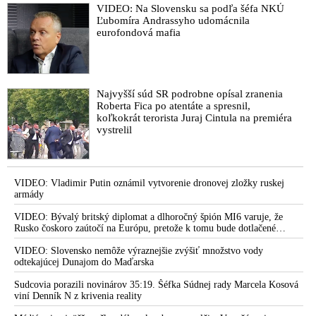
distribúciu vakcín proti Covid-19 do krajín 3. sveta
VIDEO: Na Slovensku sa podľa šéfa NKÚ
Ľubomíra Andrassyho udomácnila
VIDEO: Arcibiskup Vigano varuje Trumpa pred veľkým
eurofondová mafia
reštartom, komplotom na zotročenie ľudstva
VIDEO: Rúška budete mať nasadené dokedy nepríde vakcína,
odkázal Slovákom Matovič
Najvyšší súd SR podrobne opísal zranenia
VIDEO: Povinné očkovanie - nasledujúca zastávka NWO
Roberta Fica po atentáte a spresnil,
VIDEO: Bitva o lidstvo: Koronavirová pandemie & Vakcína
koľkokrát terorista Juraj Cintula na premiéra
vystrelil
proti Covidu-19
Ilona Csáková sa nedá testovať, ani očkovať proti Covidu.
Nepôjdem podľa scenára Billa Gatesa a WHO, hovorí
VIDEO: Vladimir Putin oznámil vytvorenie dronovej zložky ruskej
AstraZeneca pozastavila testovanie koronavírusovej vakcíny
armády
pre vedľajšie účinky
VIDEO: Bývalý britský diplomat a dlhoročný špión MI6 varuje, že
VIDEO: Údaje o vyléčených jsou chybné, čísla nehrají.
Rusko čoskoro zaútočí na Európu, pretože k tomu bude dotlačené
Vakcína nemusí být bezpečná, říká viroložka Hana Zelená
rovnako, ako bolo dotlačené k invázii na Ukrajinu v roku 2022.
Zelenskyj medzitým v Kyjeve naliehal na zhromaždených diplomatov,
VIDEO: Slovensko nemôže výraznejšie zvýšiť množstvo vody
VIDEO: Robert F. Kennedy, Jr. o korupcii farmaceutických
aby vo svete zháňali energie pre Ukrajinu na zimu. Putin vraj bude
odtekajúcej Dunajom do Maďarska
firiem, vakcínach a 5G na tlačovej konferencii v Berlíne
mobilizovať a vojna sa do zimy pravdepodobne neskončí
Sudcovia porazili novinárov 35:19. Šéfka Súdnej rady Marcela Kosová
VIDEO: Nebezpečí připravované vakcíny proti Covidu-19
viní Denník N z krivenia reality
Gates a spol. v šoku: Rusko hlásí hotovou vakcínu proti