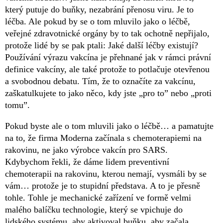
který putuje do buňky, nezabrání přenosu viru. Je to
léčba. Ale pokud by se o tom mluvilo jako o léčbě,
veřejné zdravotnické orgány by to tak ochotně nepřijalo,
protože lidé by se pak ptali: Jaké další léčby existují?
Používání výrazu vakcína je přehnané jak v rámci právní
definice vakcíny, ale také protože to potlačuje otevřenou
a svobodnou debatu. Tím, že to označíte za vakcínu,
zaškatulkujete to jako něco, kdy jste „pro to” nebo „proti
tomu”.
Pokud byste ale o tom mluvili jako o léčbě… a pamatujte
na to, že firma Moderna začínala s chemoterapiemi na
rakovinu, ne jako výrobce vakcín pro SARS.
Kdybychom řekli, že dáme lidem preventivní
chemoterapii na rakovinu, kterou nemají, vysmáli by se
vám… protože je to stupidní představa. A to je přesně
tohle. Tohle je mechanické zařízení ve formě velmi
malého balíčku technologie, který se vpichuje do
lidského systému, aby aktivoval buňku, aby začala