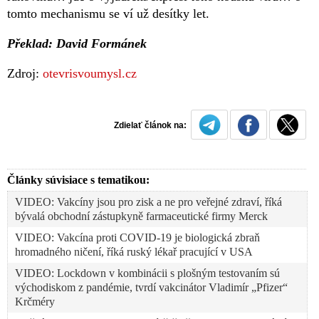
tomto mechanismu se ví už desítky let.
Překlad: David Formánek
Zdroj:
otevrisvoumysl.cz
Zdielať článok na:
Články súvisiace s tematikou:
VIDEO: Vakcíny jsou pro zisk a ne pro veřejné zdraví, říká
bývalá obchodní zástupkyně farmaceutické firmy Merck
VIDEO: Vakcína proti COVID-19 je biologická zbraň
hromadného ničení, říká ruský lékař pracující v USA
VIDEO: Lockdown v kombinácii s plošným testovaním sú
východiskom z pandémie, tvrdí vakcinátor Vladimír „Pfizer“
Krčméry