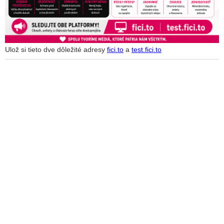
Ulož si tieto dve dôležité adresy
fici.to
a
test.fici.to