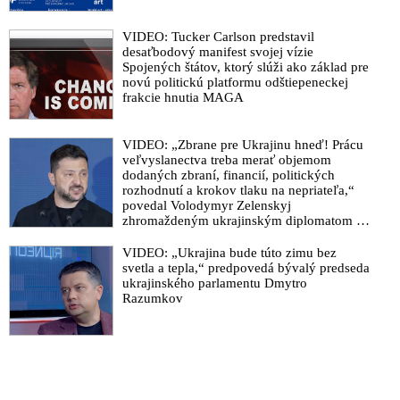
covid, varuje vakcinolog Petráš
VIDEO: Tucker Carlson predstavil
VIDEO: Očkovanie je obchod tisícročia pre Pfizer. Ak chcete
desaťbodový manifest svojej vízie
vakcínu, urobte tak dobrovoľne a po jej verejnom testovaní na
Spojených štátov, ktorý slúži ako základ pre
Matovičovi, jeho žene a jeho ďeťoch
novú politickú platformu odštiepeneckej
frakcie hnutia MAGA
VIDEO: Dám si americkú aj ruskú vakcínu, len nech žijem
normálne, vyhlásil Sulík
VIDEO: „Zbrane pre Ukrajinu hneď! Prácu
Putin nariadil, aby sa budúci týždeň začalo s očkovaním proti
veľvyslanectva treba merať objemom
vírusu Covid-19
dodaných zbraní, financií, politických
rozhodnutí a krokov tlaku na nepriateľa,“
Johnson: Vakcíny proti Covid-19 nám umožnia návrat k
povedal Volodymyr Zelenskyj
normálnemu životu
zhromaždeným ukrajinským diplomatom v
Kyjeve. Donald Trump mu potom odkázal,
VIDEO: Šokující příběh muže, kterému vakcína zničila život
že USA Ukrajine nedodajú protiraketové
VIDEO: „Ukrajina bude túto zimu bez
systémy Patriot
Johnson: Vakcíny proti Covid-19 nám umožnia návrat k
svetla a tepla,“ predpovedá bývalý predseda
ukrajinského parlamentu Dmytro
normálnemu životu
Razumkov
VIDEO: Šokující příběh muže, kterému vakcína zničila život
Vakcínu lidé v České republice na výběr nedostanou.
Očkování může být podmínkou pro některé služby
Účastník testovania vakcíny na Covid-19 od spoločnosti