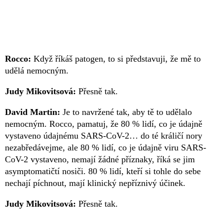
Rocco:
Když říkáš patogen, to si představuji, že mě to
udělá nemocným.
Judy Mikovitsová:
Přesně tak.
David Martin:
Je to navržené tak, aby tě to udělalo
nemocným. Rocco, pamatuj, že 80 % lidí, co je údajně
vystaveno údajnému SARS-CoV-2… do té králičí nory
nezabředávejme, ale 80 % lidí, co je údajně viru SARS-
CoV-2 vystaveno, nemají žádné příznaky, říká se jim
asymptomatičtí nosiči. 80 % lidí, kteří si tohle do sebe
nechají píchnout, mají klinický nepříznivý účinek.
Judy Mikovitsová:
Přesně tak.