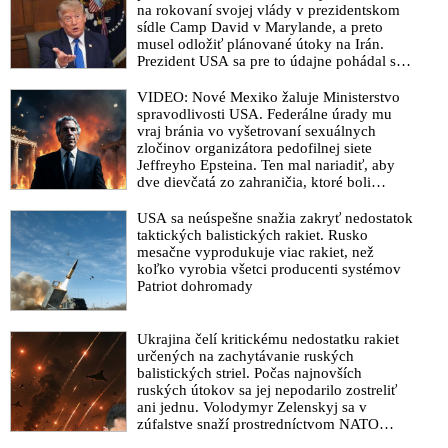
zodpovedných a nezodpovedných
na rokovaní svojej vlády v prezidentskom
sídle Camp David v Marylande, a preto
Bill Gates a Big Pharma v akcii a plán zavedení globálního
musel odložiť plánované útoky na Irán.
vakcínového programu
Prezident USA sa pre to údajne pohádal so
šéfom Pentagónu, lebo bol presvedčený o
Eurokomisia varuje Maďarsko pred dovozom a použitím ruskej
opaku
VIDEO: Nové Mexiko žaluje Ministerstvo
vakcíny. EÚ plánuje očkovať vakcínou od firiem Pfizer,
spravodlivosti USA. Federálne úrady mu
BioNTech a Moderna
vraj bránia vo vyšetrovaní sexuálnych
zločinov organizátora pedofilnej siete
VIDEO: Balení vakcíny na COVID-19 od firmy AstraZeneca
Jeffreyho Epsteina. Ten mal nariadiť, aby
dve dievčatá zo zahraničia, ktoré boli
Covid preukaz – vstupenka na digitálne otroctvo
uškrtené počas drsného fetišistického sexu,
Covid plán eurokomisie na vakcináciu obyvateľstva EÚ z roku
pochovali v blízkosti jeho ranča v tomto
USA sa neúspešne snažia zakryť nedostatok
2018 odhalený! Skončia zodpovední vo väzení?
americkom štáte
taktických balistických rakiet. Rusko
mesačne vyprodukuje viac rakiet, než
Výrobca vakcín financuje Matovičovho „experta“ v
koľko vyrobia všetci producenti systémov
pandemickej komisii MUDr. Jarčušku, ktorý je propagátorom
Patriot dohromady
očkovania všetkých Slovákov
Matovičov epidemiologický poradca Jarčuška odmieta ruské
Ukrajina čelí kritickému nedostatku rakiet
vakcíny na koronavírus
určených na zachytávanie ruských
balistických striel. Počas najnovších
Sociopat „Dr.“ Matovič: Bolo by skvelé, keby sme sa dali
ruských útokov sa jej nepodarilo zostreliť
všetci zaočkovať
ani jednu. Volodymyr Zelenskyj sa v
zúfalstve snaží prostredníctvom NATO
Gatesova nadácia investovala ďalších 70 miliónov dolárov na
zabezpečiť ich dodávky