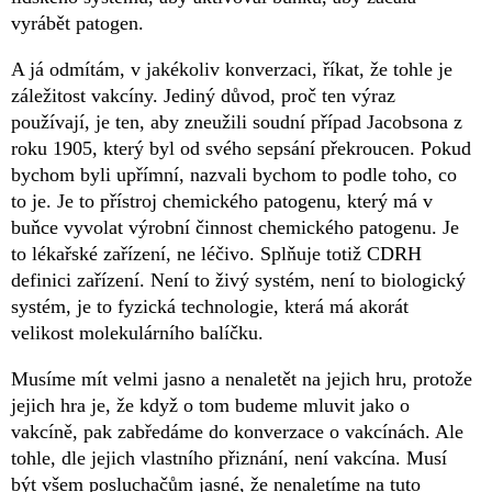
vyrábět patogen.
A já odmítám, v jakékoliv konverzaci, říkat, že tohle je
záležitost vakcíny. Jediný důvod, proč ten výraz
používají, je ten, aby zneužili soudní případ Jacobsona z
roku 1905, který byl od svého sepsání překroucen. Pokud
bychom byli upřímní, nazvali bychom to podle toho, co
to je. Je to přístroj chemického patogenu, který má v
buňce vyvolat výrobní činnost chemického patogenu. Je
to lékařské zařízení, ne léčivo. Splňuje totiž CDRH
definici zařízení. Není to živý systém, není to biologický
systém, je to fyzická technologie, která má akorát
velikost molekulárního balíčku.
Musíme mít velmi jasno a nenaletět na jejich hru, protože
jejich hra je, že když o tom budeme mluvit jako o
vakcíně, pak zabředáme do konverzace o vakcínách. Ale
tohle, dle jejich vlastního přiznání, není vakcína. Musí
být všem posluchačům jasné, že nenaletíme na tuto