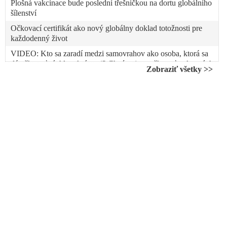
Plošná vakcinace bude poslední třešničkou na dortu globálního
šílenství
Očkovací certifikát ako nový globálny doklad totožnosti pre
každodenný život
VIDEO: Kto sa zaradí medzi samovrahov ako osoba, ktorá sa
dá očkovať rýchlovakcínami? Chcú najprv očkovať pokusných
Zobraziť všetky >>
králikov mimo seba a ich rodín
VIDEO: Vrchní sestra v americké nemocnici zkolabovala na
tiskovce 17 minut po očkování vakcínou Pfizer
Matovičova vláda schválila národnú stratégiu vakcinácie proti
Covid-19. Očkovať chce 3,3 milióna Slovákov
Obrovský biznis farmafiriem: Za predaj vakcín proti COVID-
19 získajú 32 miliárd dolárov
Vyhlásenie biskupov o morálnej nedovolenosti používania
vakcín vyrobených z potratených ľudských plodov
Viac ako 53% Slovákov odmieta očkovanie na Covid-19.
Celkovo 75% z opýtaných vakcínu neprijme
VIDEO: Príchod nových vakcín je ako príchod Krista. Je to
úžasný darček pod vianočný stromček. Kto sa nedá zaočkovať,