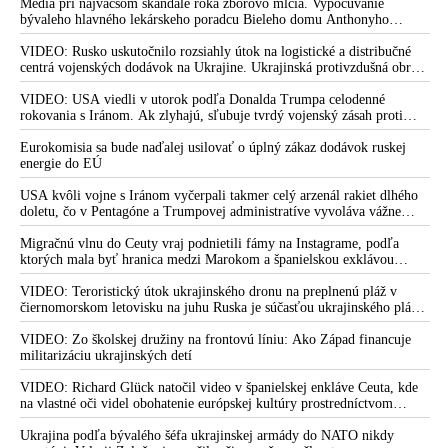
Médiá pri najväčšom škandále roka zborovo mlčia. Vypočúvanie
koronaviru. Miliarda objednávek z 20 zemí! Vakcínu
bývaleho hlavného lekárskeho poradcu Bieleho domu Anthonyho
Fauciho pred výborom amerického Senátu väčšina médií ignorovala
vyzkoušela dcera Vladimíra Putina!
VIDEO: Rusko uskutočnilo rozsiahly útok na logistické a distribučné
EU podepsala smlouvu na 400 milionů dávek vakcíny proti
centrá vojenských dodávok na Ukrajine. Ukrajinská protivzdušná obrana
nedokázala počas ničivého nočného útoku na Kyjev a jeho okolie
Covid-19 s farmaceutickým kolosem AstraZeneca
zachytiť ani jednu ruskú raketu
VIDEO: USA viedli v utorok podľa Donalda Trumpa celodenné
rokovania s Iránom. Ak zlyhajú, sľubuje tvrdý vojenský zásah proti
Farmaceutická firma, která vyvíjí vakcínu proti koronaviru,
Teheránu
nechce nést následky za vedlejší účinky
Eurokomisia sa bude naďalej usilovať o úplný zákaz dodávok ruskej
energie do EÚ
VIDEO: Táto pandémia je podozrivá. Ako premiér som videl,
že za vakcíny išli miliardy dolárov do vreciek farmaceutických
USA kvôli vojne s Iránom vyčerpali takmer celý arzenál rakiet dlhého
firiem, vyhlásil Fico
doletu, čo v Pentagóne a Trumpovej administratíve vyvoláva vážne
obavy o bojaschopnosť americkej armády v prípade vypuknutia
Bill Gates: Lidé budou možná potřebovat několik dávek
konfliktu s Čínou alebo Ruskom
Migračnú vlnu do Ceuty vraj podnietili fámy na Instagrame, podľa
vakcíny proti Covidu-19
ktorých mala byť hranica medzi Marokom a španielskou exklávou
otvorená
Fauci očakáva, že vakcína proti koronavírusu bude k dispozícii
VIDEO: Teroristický útok ukrajinského dronu na preplnenú pláž v
do konca roku 2020 alebo v roku 2021
čiernomorskom letovisku na juhu Ruska je súčasťou ukrajinského plánu,
ktorý kopíruje model Hitlerovej „totálnej vojny“ po porážke
Aliancia pre vakcíny financovaná Billom Gatesom dostane
Wehrmachtu pri Stalingrade. Útok v Kaspickom mori na iránsku loď
VIDEO: Zo školskej družiny na frontovú líniu: Ako Západ financuje
podľa predstaviteľov Iránu potvrdzuje, že Kyjev sa na pokyn svojich
militarizáciu ukrajinských detí
miliardy eur na zaočkovanie ľudí po celom svete
západných či izraelských sponzorov snaží zatiahnuť Európu a ďalšie
Pápež František vyjadril podporu snahám vyvíjať vakcínu proti
krajiny do širšieho vojnového konfliktu
VIDEO: Richard Glück natočil video v španielskej enkláve Ceuta, kde
na vlastné oči videl obohatenie európskej kultúry prostredníctvom
koronavírusu
invázie migrantov. Takto by podľa neho vyzeralo Slovensko, keby mu
vládlo PS, Šimečka & spol.
Ukrajina podľa bývalého šéfa ukrajinskej armády do NATO nikdy
Gatesova globalistická vakcinačná agenda v tieni epidémie