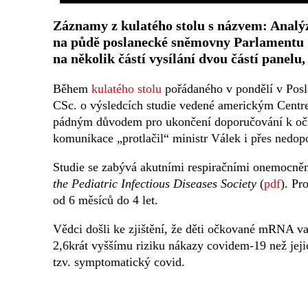
Záznamy z kulatého stolu s názvem: Analýz
na půdě poslanecké sněmovny Parlamentu Č
na několik částí vysílání dvou částí panelu,
Během
kulatého stolu
pořádaného v pondělí v Posl
CSc. o výsledcích studie vedené americkým Centr
pádným důvodem pro ukončení doporučování k očkov
komunikace „protlačil“ ministr Válek i přes nedop
Studie se zabývá akutními respiračními onemocn
the Pediatric Infectious Diseases Society
(
pdf
). Pr
od 6 měsíců do 4 let.
Vědci došli ke zjištění, že děti očkované mRNA 
2,6krát vyššímu riziku nákazy covidem-19 než jeji
tzv. symptomatický covid.