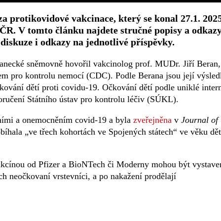
a protikovidové vakcinace, který se konal 27.1. 202
R. V tomto článku najdete stručné popisy a odkaz
 diskuze i odkazy na jednotlivé příspěvky.
anecké sněmovně hovořil vakcinolog prof. MUDr. Jiří Beran,
em pro kontrolu nemocí (CDC). Podle Berana jsou její výsle
ání dětí proti covidu-19. Očkování dětí podle uniklé inter
oručení Státního ústav pro kontrolu léčiv (SÚKL).
ěními a onemocněním covid-19 a byla
zveřejněna
v
Journal of
obíhala „ve třech kohortách ve Spojených státech“ ve věku dět
vakcínou od Pfizer a BioNTech či Moderny mohou být vystave
ch neočkovaní vrstevníci, a po nakažení prodělají