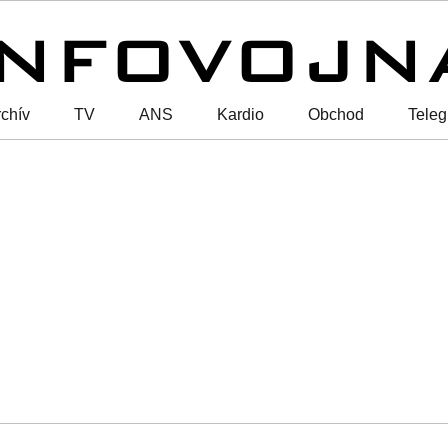
chív
TV
ANS
Kardio
Obchod
Tele