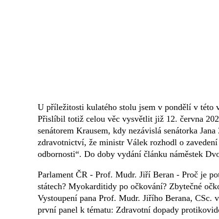
U příležitosti kulatého stolu jsem v pondělí v této
Přislíbil totiž celou věc vysvětlit již 12. června 20
senátorem Krausem, kdy nezávislá senátorka Jana
zdravotnictví, že ministr Válek rozhodl o zaveden
odbornosti“. Do doby vydání článku náměstek Dv
Parlament ČR - Prof. Mudr. Jiří Beran - Proč je po
státech? Myokarditidy po očkování? Zbytečné očko
Vystoupení pana Prof. Mudr. Jiřího Berana, CSc. 
první panel k tématu: Zdravotní dopady protikovi