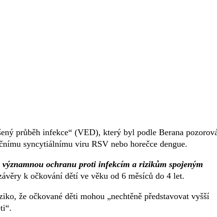
ený průběh infekce“ (VED), který byl podle Berana pozorov
iračnímu syncytiálnímu viru RSV nebo horečce dengue.
e významnou ochranu proti infekcím a rizikům spojeným
závěry k očkování dětí ve věku od 6 měsíců do 4 let.
riziko, že očkované děti mohou „nechtěně představovat vyšší
ti“.