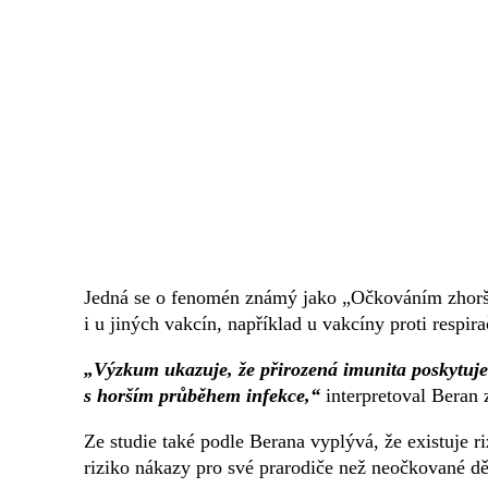
Jedná se o fenomén známý jako „Očkováním zhorš
i u jiných vakcín, například u vakcíny proti resp
„Výzkum ukazuje, že přirozená imunita poskytuj
s horším průběhem infekce,“
interpretoval Beran 
Ze studie také podle Berana vyplývá, že existuje 
riziko nákazy pro své prarodiče než neočkované dě