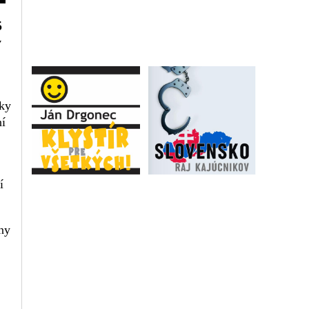
5
y
dky
ní
í
ny