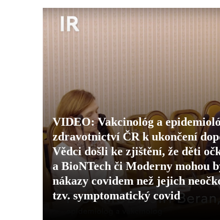
VIDEO: Vakcinológ a epidemioló
zdravotnictví ČR k ukončení dopo
Vědci došli ke zjištění, že děti
a BioNTech či Moderny mohou být
nákazy covidem než jejich neočko
tzv. symptomatický covid