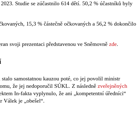
2023. Studie se zúčastnilo 614 dětí. 50,2 % účastníků byly
očkovaných, 15,3 % částečně očkovaných a 56,2 % dokončilo
eran svoji prezentaci představenou ve Sněmovně
zde
.
í
talo samostatnou kauzou poté, co jej povolil ministr
 tomu, že jej nedoporučil SÚKL. Z následně
zveřejněných
jektem In-fakta vyplynulo, že ani „kompetentní úředníci“
tr Válek je „obešel“.