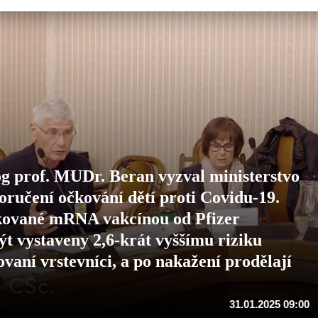
g prof. MUDr. Beran vyzval ministerstvo
ručení očkování dětí proti Covidu-19.
 očkované mRNA vakcínou od Pfizer
 vystaveny 2,6-krát vyššímu riziku
vaní vrstevníci, a po nakažení prodělají
31.01.2025 09:00