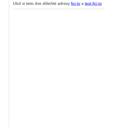
Ulož si tieto dve dôležité adresy
fici.to
a
test.fici.to