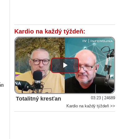
Kardio na každý týždeň:
Play
Video
án
Totalitný kresťan
03:23 | 24689
Kardio na každý týždeň >>