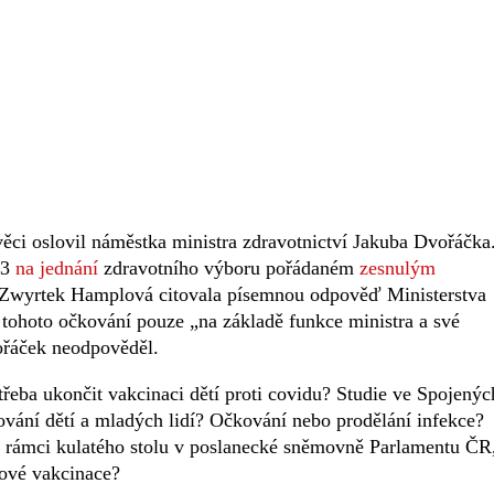
 věci oslovil náměstka ministra zdravotnictví Jakuba Dvořáčka
23
na jednání
zdravotního výboru pořádaném
zesnulým
 Zwyrtek Hamplová citovala písemnou odpověď Ministerstva
í tohoto očkování pouze „na základě funkce ministra a své
ořáček neodpověděl.
třeba ukončit vakcinaci dětí proti covidu? Studie ve Spojenýc
vání dětí a mladých lidí? Očkování nebo prodělání infekce?
v rámci kulatého stolu v poslanecké sněmovně Parlamentu ČR
dové vakcinace?