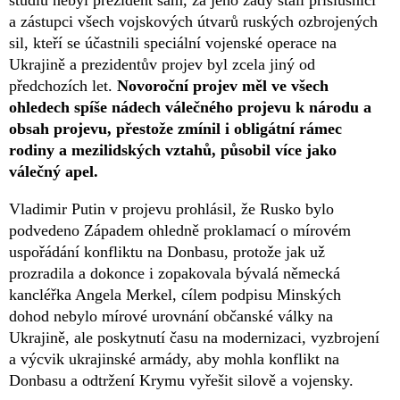
a zástupci všech vojskových útvarů ruských ozbrojených
sil, kteří se účastnili speciální vojenské operace na
Ukrajině a prezidentův projev byl zcela jiný od
předchozích let.
Novoroční projev měl ve všech
ohledech spíše nádech válečného projevu k národu a
obsah projevu, přestože zmínil i obligátní rámec
rodiny a mezilidských vztahů, působil více jako
válečný apel.
Vladimir Putin v projevu prohlásil, že Rusko bylo
podvedeno Západem ohledně proklamací o mírovém
uspořádání konfliktu na Donbasu, protože jak už
prozradila a dokonce i zopakovala bývalá německá
kancléřka Angela Merkel, cílem podpisu Minských
dohod nebylo mírové urovnání občanské války na
Ukrajině, ale poskytnutí času na modernizaci, vyzbrojení
a výcvik ukrajinské armády, aby mohla konflikt na
Donbasu a odtržení Krymu vyřešit silově a vojensky.