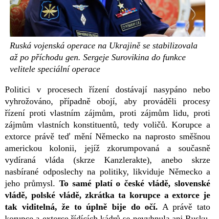
Ruská vojenská operace na Ukrajině se stabilizovala
až po příchodu gen. Sergeje Surovikina do funkce
velitele speciální operace
Politici v procesech řízení dostávají nasypáno nebo
vyhrožováno, případně obojí, aby prováděli procesy
řízení proti vlastním zájmům, proti zájmům lidu, proti
zájmům vlastních konstituentů, tedy voličů. Korupce a
extorce právě teď mění Německo na naprosto směšnou
americkou kolonii, jejíž zkorumpovaná a současně
vydíraná vláda (skrze Kanzlerakte), anebo skrze
nasbírané odposlechy na politiky, likviduje Německo a
jeho průmysl.
To samé platí o české vládě, slovenské
vládě, polské vládě, zkrátka ta korupce a extorce je
tak viditelná, že to úplně bije do očí.
A právě tato
korupce a extorce řídících kádrů se nevyhnula ani Rusku.