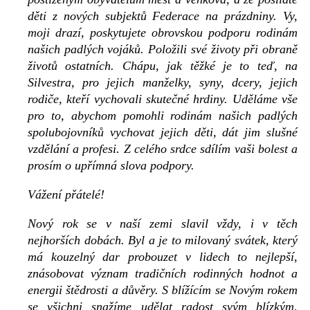
děti z nových subjektů Federace na prázdniny. Vy,
moji drazí, poskytujete obrovskou podporu rodinám
našich padlých vojáků. Položili své životy při obraně
životů ostatních. Chápu, jak těžké je to teď, na
Silvestra, pro jejich manželky, syny, dcery, jejich
rodiče, kteří vychovali skutečné hrdiny. Uděláme vše
pro to, abychom pomohli rodinám našich padlých
spolubojovníků vychovat jejich děti, dát jim slušné
vzdělání a profesi. Z celého srdce sdílím vaši bolest a
prosím o upřímná slova podpory.
Vážení přátelé!
Nový rok se v naší zemi slavil vždy, i v těch
nejhorších dobách. Byl a je to milovaný svátek, který
má kouzelný dar probouzet v lidech to nejlepší,
znásobovat význam tradičních rodinných hodnot a
energii štědrosti a důvěry. S blížícím se Novým rokem
se všichni snažíme udělat radost svým blízkým,