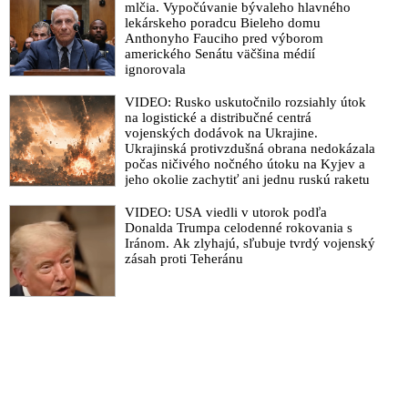
mlčia. Vypočúvanie bývaleho hlavného
lekárskeho poradcu Bieleho domu
Anthonyho Fauciho pred výborom
amerického Senátu väčšina médií
ignorovala
VIDEO: Rusko uskutočnilo rozsiahly útok
na logistické a distribučné centrá
vojenských dodávok na Ukrajine.
Ukrajinská protivzdušná obrana nedokázala
počas ničivého nočného útoku na Kyjev a
jeho okolie zachytiť ani jednu ruskú raketu
VIDEO: USA viedli v utorok podľa
Donalda Trumpa celodenné rokovania s
Iránom. Ak zlyhajú, sľubuje tvrdý vojenský
zásah proti Teheránu