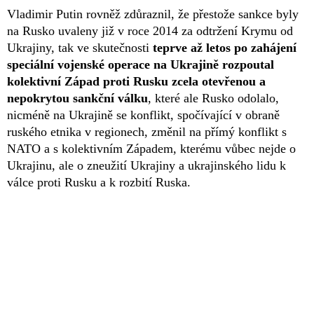
Vladimir Putin rovněž zdůraznil, že přestože sankce byly
na Rusko uvaleny již v roce 2014 za odtržení Krymu od
Ukrajiny, tak ve skutečnosti
teprve až letos po zahájení
speciální vojenské operace na Ukrajině rozpoutal
kolektivní Západ proti Rusku zcela otevřenou a
nepokrytou sankční válku
, které ale Rusko odolalo,
nicméně na Ukrajině se konflikt, spočívající v obraně
ruského etnika v regionech, změnil na přímý konflikt s
NATO a s kolektivním Západem, kterému vůbec nejde o
Ukrajinu, ale o zneužití Ukrajiny a ukrajinského lidu k
válce proti Rusku a k rozbití Ruska.