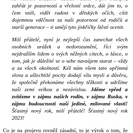
zahřát je pozorností a vřelostí srdce, dát jim to, o
čem snili, vidět radost v dětských očích, cítit
dojemnou vděčnost za naši pozornost od rodičů a
starší generace – ti umějí tyto jiskřičky štěstí ocenit.
Milí přátelé, nyní je nejlepší čas zanechat všech
osobních urážek a nedorozumění, říci svým
nejdražším lidem o svých něžných citech, o lásce, o
tom, jak je důležité se o sebe navzájem starat – vždy
a za všech okolností. Kéž nám všem tato upřímná
slova a ušlechtilé pocity dodají sílu mysli a důvěru,
že společně překonáme všechny těžkosti a udržíme
naši zemi velkou a nezávislou.
Jděme vpřed a
zvítězme v zájmu našich rodin, v zájmu Ruska, v
zájmu budoucnosti naší jediné, milované vlasti!
Šťastný nový rok, milí přátelé! Šťastný nový rok
2023!
Co je na projevu rovněž zásadní, to je výrok o tom, že