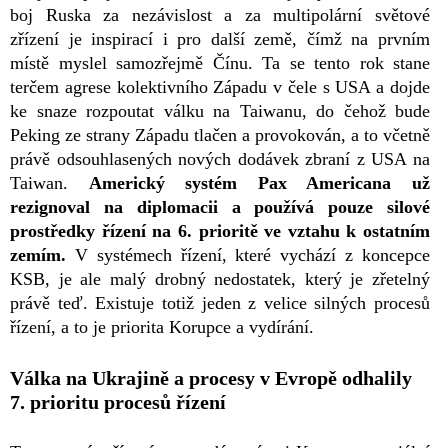
boj Ruska za nezávislost a za multipolární světové
zřízení je inspirací i pro další země, čímž na prvním
místě myslel samozřejmě Čínu. Ta se tento rok stane
terčem agrese kolektivního Západu v čele s USA a dojde
ke snaze rozpoutat válku na Taiwanu, do čehož bude
Peking ze strany Západu tlačen a provokován, a to včetně
právě odsouhlasených nových dodávek zbraní z USA na
Taiwan.
Americký systém Pax Americana už
rezignoval na diplomacii a používá pouze silové
prostředky řízení na 6. prioritě ve vztahu k ostatním
zemím.
V systémech řízení, které vychází z koncepce
KSB, je ale malý drobný nedostatek, který je zřetelný
právě teď. Existuje totiž jeden z velice silných procesů
řízení, a to je priorita Korupce a vydírání.
Válka na Ukrajině a procesy v Evropě odhalily
7. prioritu procesů řízení