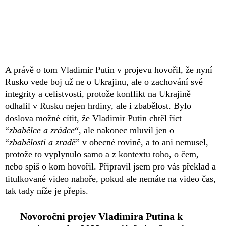
A právě o tom Vladimir Putin v projevu hovořil, že nyní
Rusko vede boj už ne o Ukrajinu, ale o zachování své
integrity a celistvosti, protože konflikt na Ukrajině
odhalil v Rusku nejen hrdiny, ale i zbabělost. Bylo
doslova možné cítit, že Vladimir Putin chtěl říct
“
zbabělce a zrádce
“, ale nakonec mluvil jen o
“
zbabělosti a zradě
” v obecné rovině, a to ani nemusel,
protože to vyplynulo samo a z kontextu toho, o čem,
nebo spíš o kom hovořil. Připravil jsem pro vás překlad a
titulkované video nahoře, pokud ale nemáte na video čas,
tak tady níže je přepis.
Novoroční projev Vladimira Putina k