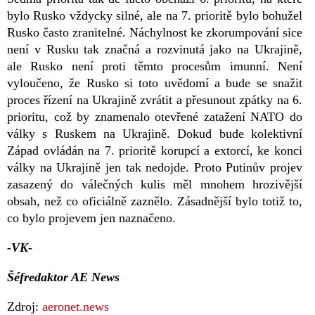
bylo Rusko vždycky silné, ale na 7. prioritě bylo bohužel
Rusko často zranitelné. Náchylnost ke zkorumpování sice
není v Rusku tak značná a rozvinutá jako na Ukrajině,
ale Rusko není proti těmto procesům imunní. Není
vyloučeno, že Rusko si toto uvědomí a bude se snažit
proces řízení na Ukrajině zvrátit a přesunout zpátky na 6.
prioritu, což by znamenalo otevřené zatažení NATO do
války s Ruskem na Ukrajině. Dokud bude kolektivní
Západ ovládán na 7. prioritě korupcí a extorcí, ke konci
války na Ukrajině jen tak nedojde. Proto Putinův projev
zasazený do válečných kulis měl mnohem hrozivější
obsah, než co oficiálně zaznělo. Zásadnější bylo totiž to,
co bylo projevem jen naznačeno.
-VK-
Šéfredaktor AE News
Zdroj:
aeronet.news