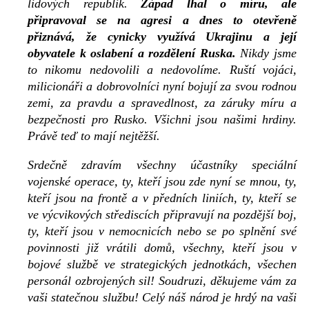
lidových republik.
Západ lhal o míru, ale
připravoval se na agresi a dnes to otevřeně
přiznává, že cynicky využívá Ukrajinu a její
obyvatele k oslabení a rozdělení Ruska.
Nikdy jsme
to nikomu nedovolili a nedovolíme. Ruští vojáci,
milicionáři a dobrovolníci nyní bojují za svou rodnou
zemi, za pravdu a spravedlnost, za záruky míru a
bezpečnosti pro Rusko. Všichni jsou našimi hrdiny.
Právě teď to mají nejtěžší.
Srdečně zdravím všechny účastníky speciální
vojenské operace, ty, kteří jsou zde nyní se mnou, ty,
kteří jsou na frontě a v předních liniích, ty, kteří se
ve výcvikových střediscích připravují na pozdější boj,
ty, kteří jsou v nemocnicích nebo se po splnění své
povinnosti již vrátili domů, všechny, kteří jsou v
bojové službě ve strategických jednotkách, všechen
personál ozbrojených sil! Soudruzi, děkujeme vám za
vaši statečnou službu! Celý náš národ je hrdý na vaši