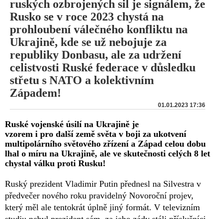
ruských ozbrojených sil je signálem, že
Rusko se v roce 2023 chystá na
prohloubení válečného konfliktu na
Ukrajině, kde se už nebojuje za
republiky Donbasu, ale za udržení
celistvosti Ruské federace v důsledku
střetu s NATO a kolektivním
Západem!
01.01.2023 17:36
Ruské vojenské úsilí na Ukrajině je
vzorem i pro další země světa v boji za ukotvení
multipolárního světového zřízení a Západ celou dobu
lhal o míru na Ukrajině, ale ve skutečnosti celých 8 let
chystal válku proti Rusku!
Ruský prezident Vladimir Putin přednesl na Silvestra v
předvečer nového roku pravidelný Novoroční projev,
který měl ale tentokrát úplně jiný formát. V televizním
studiu nebyl prezident sám, za jeho zády stáli příslušníci