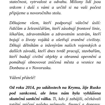
statečnost, vytrvalost a odvahu. Miliony lidí jsou
srdcem i duší s vámi a určitě si na vaši počest
připijeme u novoročního stolu.
Děkujeme všem, kteří podporují válečné úsilí:
řidičům a železničářům, kteří zásobují frontové linie,
lékařům, zdravotníkům a zdravotním sestrám, kteří
bojují o životy vojáků a ošetřují zraněné civilisty.
Děkuji dělníkům a inženýrům našich vojenských a
dalších závodů, kteří dnes tvrdě pracují, stavbařům,
kteří budují civilní objekty a obranná opevnění a
pomáhají obnovovat zničená města a vesnice na
Donbasu a v Novorusku.
Vážení přátelé!
Od roku 2014, po událostech na Krymu, žije Rusko
pod sankcemi, ale letos nám byla vyhlášena
skutečná sankční válka.
Ti, kdo ji zahájili, očekávali
totální zničení našeho průmyslu, financí a dopravy.