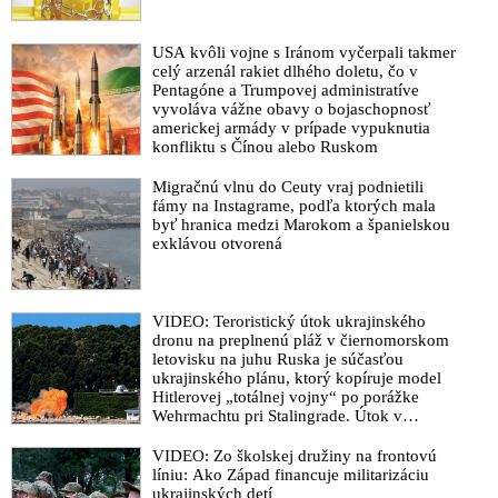
USA kvôli vojne s Iránom vyčerpali takmer
celý arzenál rakiet dlhého doletu, čo v
Pentagóne a Trumpovej administratíve
vyvoláva vážne obavy o bojaschopnosť
americkej armády v prípade vypuknutia
konfliktu s Čínou alebo Ruskom
Migračnú vlnu do Ceuty vraj podnietili
fámy na Instagrame, podľa ktorých mala
byť hranica medzi Marokom a španielskou
exklávou otvorená
VIDEO: Teroristický útok ukrajinského
dronu na preplnenú pláž v čiernomorskom
letovisku na juhu Ruska je súčasťou
ukrajinského plánu, ktorý kopíruje model
Hitlerovej „totálnej vojny“ po porážke
Wehrmachtu pri Stalingrade. Útok v
Kaspickom mori na iránsku loď podľa
predstaviteľov Iránu potvrdzuje, že Kyjev
VIDEO: Zo školskej družiny na frontovú
sa na pokyn svojich západných či
líniu: Ako Západ financuje militarizáciu
izraelských sponzorov snaží zatiahnuť
ukrajinských detí