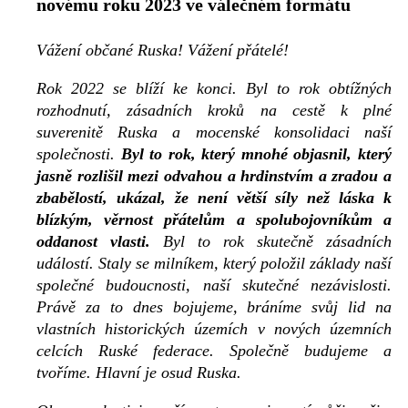
novému roku 2023 ve válečném formátu
Vážení občané Ruska! Vážení přátelé!
Rok 2022 se blíží ke konci. Byl to rok obtížných
rozhodnutí, zásadních kroků na cestě k plné
suverenitě Ruska a mocenské konsolidaci naší
společnosti.
Byl to rok, který mnohé objasnil, který
jasně rozlišil mezi odvahou a hrdinstvím a zradou a
zbabělostí, ukázal, že není větší síly než láska k
blízkým, věrnost přátelům a spolubojovníkům a
oddanost vlasti.
Byl to rok skutečně zásadních
událostí. Staly se milníkem, který položil základy naší
společné budoucnosti, naší skutečné nezávislosti.
Právě za to dnes bojujeme, bráníme svůj lid na
vlastních historických územích v nových územních
celcích Ruské federace. Společně budujeme a
tvoříme. Hlavní je osud Ruska.