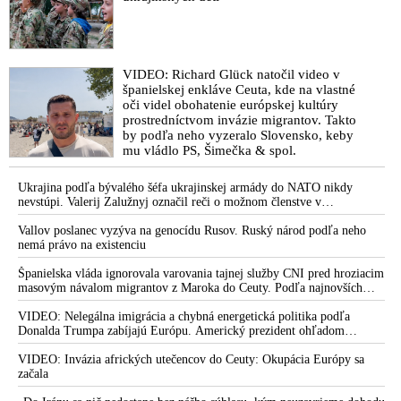
Európu a ďalšie krajiny do širšieho
vojnového konfliktu
VIDEO: Richard Glück natočil video v
španielskej enkláve Ceuta, kde na vlastné
oči videl obohatenie európskej kultúry
prostredníctvom invázie migrantov. Takto
by podľa neho vyzeralo Slovensko, keby
mu vládlo PS, Šimečka & spol.
Ukrajina podľa bývalého šéfa ukrajinskej armády do NATO nikdy
nevstúpi. Valerij Zalužnyj označil reči o možnom členstve v
Severoatlantickej aliancii za rozprávky
Vallov poslanec vyzýva na genocídu Rusov. Ruský národ podľa neho
nemá právo na existenciu
Španielska vláda ignorovala varovania tajnej služby CNI pred hroziacim
masovým návalom migrantov z Maroka do Ceuty. Podľa najnovších
správ preniklo do tejto španielskej exklávy na severe Afriky vyše 70-
tisíc migrantov
VIDEO: Nelegálna imigrácia a chybná energetická politika podľa
Donalda Trumpa zabíjajú Európu. Americký prezident ohľadom
eskalácie konfliktu s Iránom vyhlásil, že armáda USA bola na jeho
príkaz pripravená uskutočniť „najväčší útok od druhej svetovej vojny“
VIDEO: Invázia afrických utečencov do Ceuty: Okupácia Európy sa
začala