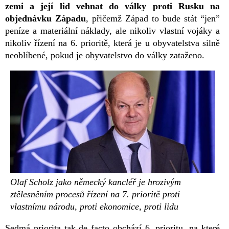
zemi a její lid vehnat do války proti Rusku na
objednávku Západu
, přičemž Západ to bude stát “jen”
peníze a materiální náklady, ale nikoliv vlastní vojáky a
nikoliv řízení na 6. prioritě, která je u obyvatelstva silně
neoblíbené, pokud je obyvatelstvo do války zataženo.
Olaf Scholz jako německý kancléř je hrozivým
ztělesněním procesů řízení na 7. prioritě proti
vlastnímu národu, proti ekonomice, proti lidu
Sedmá priorita tak de facto obchází 6. prioritu, na které