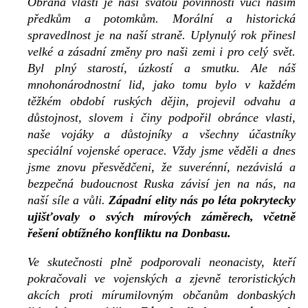
Obrana vlasti je naší svatou povinností vůči našim
předkům a potomkům. Morální a historická
spravedlnost je na naší straně. Uplynulý rok přinesl
velké a zásadní změny pro naši zemi i pro celý svět.
Byl plný starostí, úzkostí a smutku. Ale náš
mnohonárodnostní lid, jako tomu bylo v každém
těžkém období ruských dějin, projevil odvahu a
důstojnost, slovem i činy podpořil obránce vlasti,
naše vojáky a důstojníky a všechny účastníky
speciální vojenské operace. Vždy jsme věděli a dnes
jsme znovu přesvědčeni, že suverénní, nezávislá a
bezpečná budoucnost Ruska závisí jen na nás, na
naší síle a vůli.
Západní elity nás po léta pokrytecky
ujišťovaly o svých mírových záměrech, včetně
řešení obtížného konfliktu na Donbasu.
Ve skutečnosti plně podporovali neonacisty, kteří
pokračovali ve vojenských a zjevně teroristických
akcích proti mírumilovným občanům donbaských