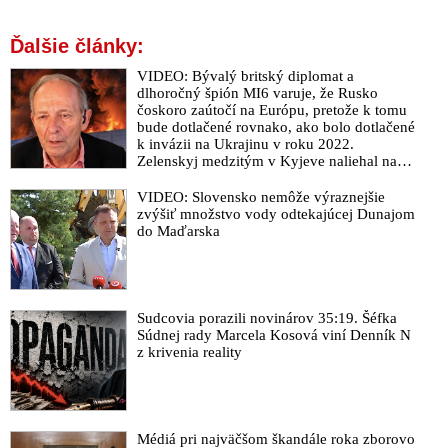
Ďalšie články:
VIDEO: Bývalý britský diplomat a
dlhoročný špión MI6 varuje, že Rusko
čoskoro zaútočí na Európu, pretože k tomu
bude dotlačené rovnako, ako bolo dotlačené
k invázii na Ukrajinu v roku 2022.
Zelenskyj medzitým v Kyjeve naliehal na
zhromaždených diplomatov, aby vo svete
zháňali energie pre Ukrajinu na zimu. Putin
VIDEO: Slovensko nemôže výraznejšie
vraj bude mobilizovať a vojna sa do zimy
zvýšiť množstvo vody odtekajúcej Dunajom
pravdepodobne neskončí
do Maďarska
Sudcovia porazili novinárov 35:19. Šéfka
Súdnej rady Marcela Kosová viní Denník N
z krivenia reality
Médiá pri najväčšom škandále roka zborovo