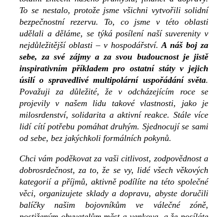
To se nestalo, protože jsme všichni vytvořili solidní
bezpečnostní rezervu. To, co jsme v této oblasti
udělali a děláme, se týká posílení naší suverenity v
nejdůležitější oblasti – v hospodářství.
A náš boj za
sebe, za své zájmy a za svou budoucnost je jistě
inspirativním příkladem pro ostatní státy v jejich
úsilí o spravedlivé multipolární uspořádání světa
.
Považuji za důležité, že v odcházejícím roce se
projevily v našem lidu takové vlastnosti, jako je
milosrdenství, solidarita a aktivní reakce. Stále více
lidí cítí potřebu pomáhat druhým. Sjednocují se sami
od sebe, bez jakýchkoli formálních pokynů.
Chci vám poděkovat za vaši citlivost, zodpovědnost a
dobrosrdečnost, za to, že se vy, lidé všech věkových
kategorií a příjmů, aktivně podílíte na této společné
věci, organizujete sklady a dopravu, abyste doručili
balíčky našim bojovníkům ve válečné zóně,
postiženým obyvatelům měst a venkova, a že posíláte