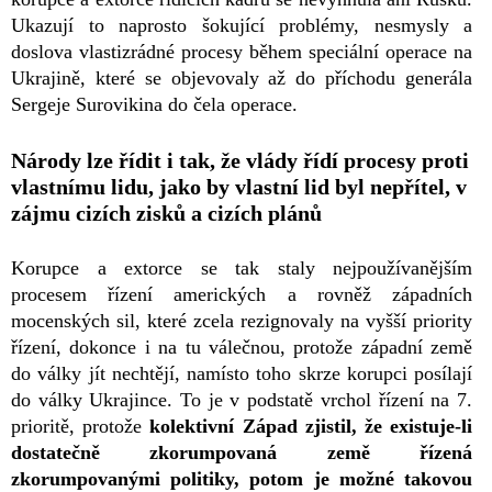
Ukazují to naprosto šokující problémy, nesmysly a
doslova vlastizrádné procesy během speciální operace na
Ukrajině, které se objevovaly až do příchodu generála
Sergeje Surovikina do čela operace.
Národy lze řídit i tak, že vlády řídí procesy proti
vlastnímu lidu, jako by vlastní lid byl nepřítel, v
zájmu cizích zisků a cizích plánů
Korupce a extorce se tak staly nejpoužívanějším
procesem řízení amerických a rovněž západních
mocenských sil, které zcela rezignovaly na vyšší priority
řízení, dokonce i na tu válečnou, protože západní země
do války jít nechtějí, namísto toho skrze korupci posílají
do války Ukrajince. To je v podstatě vrchol řízení na 7.
prioritě, protože
kolektivní Západ zjistil, že existuje-li
dostatečně zkorumpovaná země řízená
zkorumpovanými politiky, potom je možné takovou