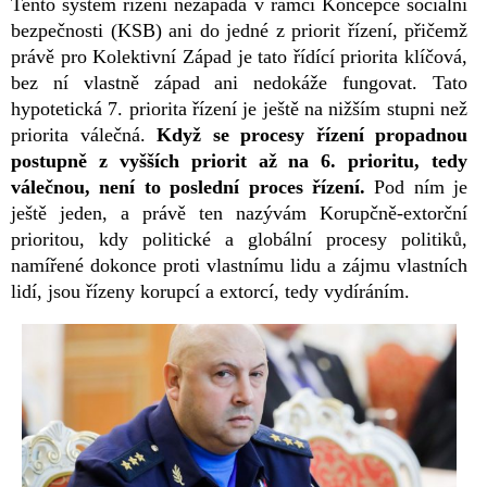
Tento systém řízení nezapadá v rámci Koncepce sociální
bezpečnosti (KSB) ani do jedné z priorit řízení, přičemž
právě pro Kolektivní Západ je tato řídící priorita klíčová,
bez ní vlastně západ ani nedokáže fungovat. Tato
hypotetická 7. priorita řízení je ještě na nižším stupni než
priorita válečná.
Když se procesy řízení propadnou
postupně z vyšších priorit až na 6. prioritu, tedy
válečnou, není to poslední proces řízení.
Pod ním je
ještě jeden, a právě ten nazývám Korupčně-extorční
prioritou, kdy politické a globální procesy politiků,
namířené dokonce proti vlastnímu lidu a zájmu vlastních
lidí, jsou řízeny korupcí a extorcí, tedy vydíráním.