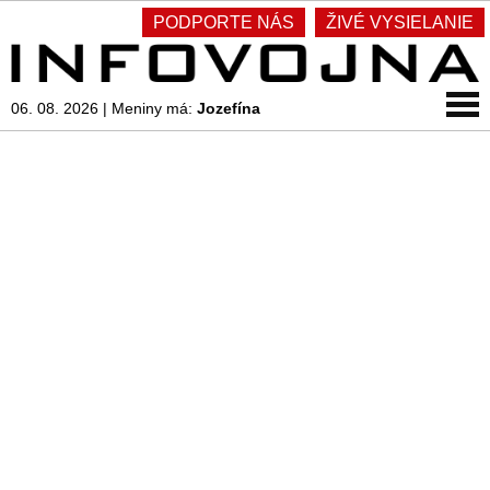
PODPORTE NÁS
ŽIVÉ VYSIELANIE
06. 08. 2026
|
Meniny má:
Jozefína