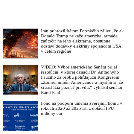
Irán pohrozil štátom Perzského zálivu, že ak
Donald Trump prikáže americkej armáde
zaútočiť na jeho elektrárne, postupne
odstaví dodávky elektriny spojencom USA
v celom regióne
VIDEO: Výbor amerického Senátu prijal
rezolúciu, v ktorej označil Dr. Anthonyho
Fauciho za osobu pohŕdajúcu Kongresom.
„Zomrel milión Američanov a myslím si, že
si zaslúžia poznať pravdu,“ vyhlásil senátor
Rand Paul
Fond na podporu umenia zverejnil, komu v
rokoch 2020 až 2025 išli z dotácií FPU
milióny eur