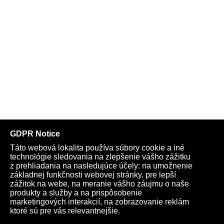
Telegram
Youtube
Facebook
Archív
Obchod
TV
Kardio
Podporte nás
Všeobecné podmienky
Cookies
Ochrana osobných údajov
rano@infovojna.bz