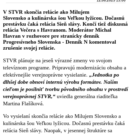
12.06.2025 15:00
V STVR skončia relácie ako Milujem
Slovensko a kulinárska šou Veľkou lyžicou. Dočasnú
prestávku čaká relácia Sieň slávy. Končí tiež diskusná
relácia Večera s Havranom. Moderátor Michal
Havran v rozhovore pre stranícky denník
Progresívneho Slovenska - Denník N komentoval
zrušenie svojej relácie.
STVR plánuje na jeseň výrazné zmeny vo svojom
televíznom programe. Pripravujú modernizáciu obsahu a
efektívnejšie verejnoprávne vysielanie.
„Jednotka po
dlhšej dobe obnoví internú výrobu formátov. Naším
cieľom je posilniť tvorbu pôvodného obsahu v prostredí
verejnoprávnej STVR,“
uviedla generálna riaditeľka
Martina Flašíková.
Vo vysielaní skončia relácie ako Milujem Slovensko a
kulinárska šou Veľkou lyžicou. Dočasnú prestávku čaká
relácia Sieň slávy. Naopak, v jesennej štruktúre sa