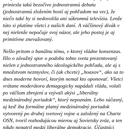
priniesla takú bezočivo jednostrannú debatu
(jednostrannú zložením hostí aj pohľadom na vec), že
niečo také by si nedovolila ani súkromná televízia. Lenže
túto si platíme všetci z našich daní. A väčšinový divák v
nej nielenže nepočuje svoj názor, ale jeho postoj je aj
primitívne znevažovaný.
Nešlo pritom o banálnu tému, v ktorej vládne konsenzus.
Išlo o závažný spor o podobu tohto sveta prezentovaný
nielen z jednostranného ideologického pohľadu, ale aj s
množstvom nezmyslov, či (ak chcete) „hoaxov“, ako sa to
dnes moderne hovorí, ktorým nemal kto oponovať. Všetci
vrátane moderátora demagogicky napádali vládu, volali
po väčšom zbrojení a vzývali akýsi „liberálny
medzinárodný poriadok“, ktorý nepoznám. Lebo súčasný,
aj keď iba formálne platný medzinárodný poriadok
vytvorený po druhej svetovej vojne a založený na Charte
OSN, tvoril rozhodujúcou mierou aj Sovietsky zväz, a ten
nikdy nepatril medzi liberálne demokracie. Účastníci