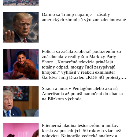
Darmo sa Trump naparuje – zásoby
amerických zbraní sú výrazne zdecimované
Polícia sa začala zaoberať podozrením zo
znásilnenia v reality šou Markízy Party
Shore. „Komerčné televízie prinášajú
totálny odpad, mozgy ľudí zasypávajú
hnojom,“ vyhlásil v reakcii exminister
školstva Juraj Draxler. „KDE SÚ protesty,
výkriky či štrajky novinárov a mediálnych
pracovníkov?“ spýtal sa
Strach a hnus v Pentagóne alebo ako sú
Američania až po uši namočení do chaosu
na Blízkom východe
Priemerná hladina testosterónu u mužov
klesla za posledných 50 rokov o viac než
polovicu. Najnovšie vedecké analýzy a