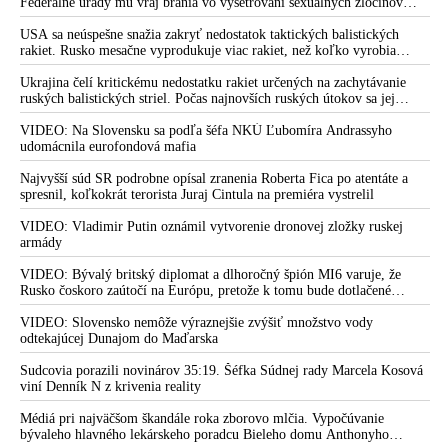
bol presvedčený o opaku
Federálne úrady mu vraj bránia vo vyšetrovaní sexuálnych zločinov
organizátora pedofilnej siete Jeffreyho Epsteina. Ten mal nariadiť, aby
dve dievčatá zo zahraničia, ktoré boli uškrtené počas drsného
USA sa neúspešne snažia zakryť nedostatok taktických balistických
fetišistického sexu, pochovali v blízkosti jeho ranča v tomto americkom
rakiet. Rusko mesačne vyprodukuje viac rakiet, než koľko vyrobia
štáte
všetci producenti systémov Patriot dohromady
Ukrajina čelí kritickému nedostatku rakiet určených na zachytávanie
ruských balistických striel. Počas najnovších ruských útokov sa jej
nepodarilo zostreliť ani jednu. Volodymyr Zelenskyj sa v zúfalstve snaží
prostredníctvom NATO zabezpečiť ich dodávky
VIDEO: Na Slovensku sa podľa šéfa NKÚ Ľubomíra Andrassyho
udomácnila eurofondová mafia
Najvyšší súd SR podrobne opísal zranenia Roberta Fica po atentáte a
spresnil, koľkokrát terorista Juraj Cintula na premiéra vystrelil
VIDEO: Vladimir Putin oznámil vytvorenie dronovej zložky ruskej
armády
VIDEO: Bývalý britský diplomat a dlhoročný špión MI6 varuje, že
Rusko čoskoro zaútočí na Európu, pretože k tomu bude dotlačené
rovnako, ako bolo dotlačené k invázii na Ukrajinu v roku 2022.
Zelenskyj medzitým v Kyjeve naliehal na zhromaždených diplomatov,
VIDEO: Slovensko nemôže výraznejšie zvýšiť množstvo vody
aby vo svete zháňali energie pre Ukrajinu na zimu. Putin vraj bude
odtekajúcej Dunajom do Maďarska
mobilizovať a vojna sa do zimy pravdepodobne neskončí
Sudcovia porazili novinárov 35:19. Šéfka Súdnej rady Marcela Kosová
viní Denník N z krivenia reality
Médiá pri najväčšom škandále roka zborovo mlčia. Vypočúvanie
bývaleho hlavného lekárskeho poradcu Bieleho domu Anthonyho