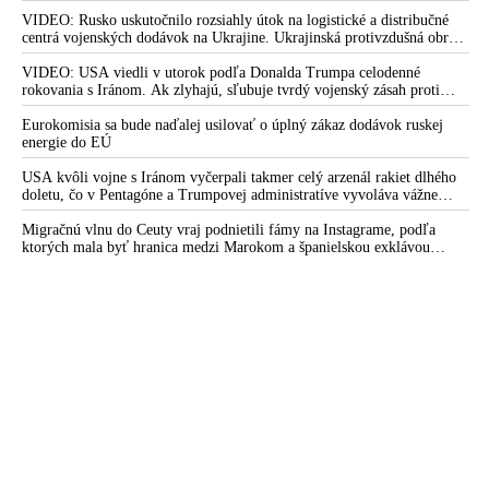
Fauciho pred výborom amerického Senátu väčšina médií ignorovala
VIDEO: Rusko uskutočnilo rozsiahly útok na logistické a distribučné
centrá vojenských dodávok na Ukrajine. Ukrajinská protivzdušná obrana
nedokázala počas ničivého nočného útoku na Kyjev a jeho okolie
zachytiť ani jednu ruskú raketu
VIDEO: USA viedli v utorok podľa Donalda Trumpa celodenné
rokovania s Iránom. Ak zlyhajú, sľubuje tvrdý vojenský zásah proti
Teheránu
Eurokomisia sa bude naďalej usilovať o úplný zákaz dodávok ruskej
energie do EÚ
USA kvôli vojne s Iránom vyčerpali takmer celý arzenál rakiet dlhého
doletu, čo v Pentagóne a Trumpovej administratíve vyvoláva vážne
obavy o bojaschopnosť americkej armády v prípade vypuknutia
konfliktu s Čínou alebo Ruskom
Migračnú vlnu do Ceuty vraj podnietili fámy na Instagrame, podľa
ktorých mala byť hranica medzi Marokom a španielskou exklávou
otvorená