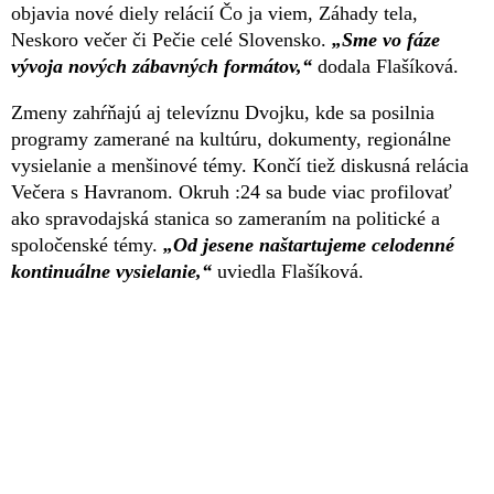
objavia nové diely relácií Čo ja viem, Záhady tela,
Neskoro večer či Pečie celé Slovensko.
„Sme vo fáze
vývoja nových zábavných formátov,“
dodala Flašíková.
Zmeny zahŕňajú aj televíznu Dvojku, kde sa posilnia
programy zamerané na kultúru, dokumenty, regionálne
vysielanie a menšinové témy. Končí tiež diskusná relácia
Večera s Havranom. Okruh :24 sa bude viac profilovať
ako spravodajská stanica so zameraním na politické a
spoločenské témy.
„Od jesene naštartujeme celodenné
kontinuálne vysielanie,“
uviedla Flašíková.