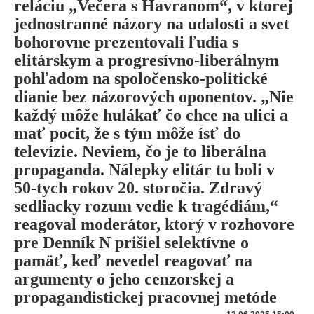
reláciu „Večera s Havranom“, v ktorej
jednostranné názory na udalosti a svet
bohorovne prezentovali ľudia s
elitárskym a progresívno-liberálnym
pohľadom na spoločensko-politické
dianie bez názorových oponentov. „Nie
každý môže hulákať čo chce na ulici a
mať pocit, že s tým môže ísť do
televízie. Neviem, čo je to liberálna
propaganda. Nálepky elitár tu boli v
50-tych rokov 20. storočia. Zdravý
sedliacky rozum vedie k tragédiám,“
reagoval moderátor, ktorý v rozhovore
pre Denník N prišiel selektívne o
pamäť, keď nevedel reagovať na
argumenty o jeho cenzorskej a
propagandistickej pracovnej metóde