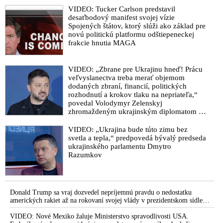
VIDEO: Tucker Carlson predstavil
desaťbodový manifest svojej vízie
Spojených štátov, ktorý slúži ako základ pre
novú politickú platformu odštiepeneckej
frakcie hnutia MAGA
VIDEO: „Zbrane pre Ukrajinu hneď! Prácu
veľvyslanectva treba merať objemom
dodaných zbraní, financií, politických
rozhodnutí a krokov tlaku na nepriateľa,“
povedal Volodymyr Zelenskyj
zhromaždeným ukrajinským diplomatom v
Kyjeve. Donald Trump mu potom odkázal,
že USA Ukrajine nedodajú protiraketové
VIDEO: „Ukrajina bude túto zimu bez
systémy Patriot
svetla a tepla,“ predpovedá bývalý predseda
ukrajinského parlamentu Dmytro
Razumkov
Donald Trump sa vraj dozvedel nepríjemnú pravdu o nedostatku
amerických rakiet až na rokovaní svojej vlády v prezidentskom sídle
Camp David v Marylande, a preto musel odložiť plánované útoky na
Irán. Prezident USA sa pre to údajne pohádal so šéfom Pentagónu, lebo
VIDEO: Nové Mexiko žaluje Ministerstvo spravodlivosti USA.