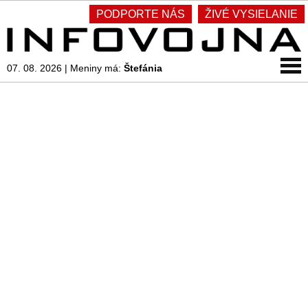
PODPORTE NÁS
ŽIVÉ VYSIELANIE
07. 08. 2026
|
Meniny má:
Štefánia