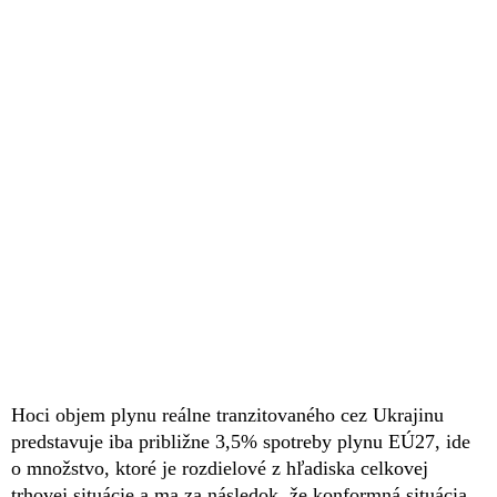
Hoci objem plynu reálne tranzitovaného cez Ukrajinu
predstavuje iba približne 3,5% spotreby plynu EÚ27, ide
o množstvo, ktoré je rozdielové z hľadiska celkovej
trhovej situácie a ma za následok, že konformná situácia