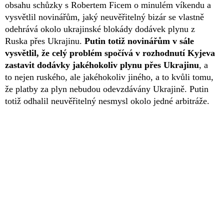
obsahu schůzky s Robertem Ficem o minulém víkendu a
vysvětlil novinářům, jaký neuvěřitelný bizár se vlastně
odehrává okolo ukrajinské blokády dodávek plynu z
Ruska přes Ukrajinu.
Putin totiž novinářům v sále
vysvětlil, že celý problém spočívá v rozhodnutí Kyjeva
zastavit dodávky jakéhokoliv plynu přes Ukrajinu
, a
to nejen ruského, ale jakéhokoliv jiného, a to kvůli tomu,
že platby za plyn nebudou odevzdávány Ukrajině. Putin
totiž odhalil neuvěřitelný nesmysl okolo jedné arbitráže.