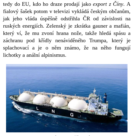
tedy do EU, kdo ho draze prodají jako
export z Číny
. A
fialový šašek potom v televizi vykládá českým občanům,
jak jeho vláda úspěšně odstřihla ČR od závislosti na
ruských energiích. Zelenský je zkrátka gauner a mafián,
který ví, že mu zvoní hrana nože, takže hledá spásu a
záchranu pod křídly nenáviděného Trumpa, který je
splachovací a je o něm známo, že na něho fungují
lichotky a anální alpinismus.