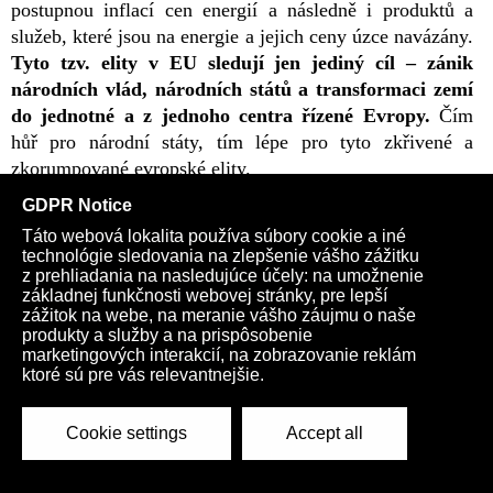
postupnou inflací cen energií a následně i produktů a
služeb, které jsou na energie a jejich ceny úzce navázány.
Tyto tzv. elity v EU sledují jen jediný cíl – zánik
národních vlád, národních států a transformaci zemí
do jednotné a z jednoho centra řízené Evropy.
Čím
hůř pro národní státy, tím lépe pro tyto zkřivené a
zkorumpované evropské elity.