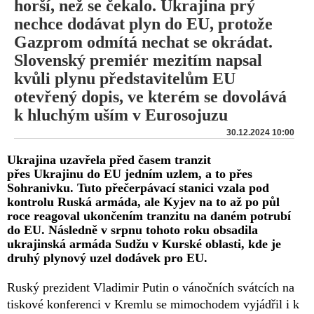
horší, než se čekalo. Ukrajina prý
nechce dodávat plyn do EU, protože
Gazprom odmítá nechat se okrádat.
Slovenský premiér mezitím napsal
kvůli plynu představitelům EU
otevřený dopis, ve kterém se dovolává
k hluchým uším v Eurosojuzu
30.12.2024 10:00
Ukrajina uzavřela před časem tranzit
přes Ukrajinu do EU jedním uzlem, a to přes
Sohranivku. Tuto přečerpávací stanici vzala pod
kontrolu Ruská armáda, ale Kyjev na to až po půl
roce reagoval ukončením tranzitu na daném potrubí
do EU. Následně v srpnu tohoto roku obsadila
ukrajinská armáda Sudžu v Kurské oblasti, kde je
druhý plynový uzel dodávek pro EU.
Ruský prezident Vladimir Putin o vánočních svátcích na
tiskové konferenci v Kremlu se mimochodem vyjádřil i k