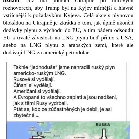
uznání
, což má pomoci Ukrajině při mírových
rozhovorech, aby Trump byl na Kyjev mírnější a hlavně
vstřícnější k požadavkům Kyjeva. Celá akce s plynovou
blokádou na Ukrajině je zkrátka o tom, jak úplně ukončit
dodávky plynu z východu do EU, a tím pádem odsoudit
EU k trvalé závislosti na LNG plynu buď přímo z USA,
anebo na LNG plynu z arabských zemí, které ale
dodávají LNG za americký petrodolar.