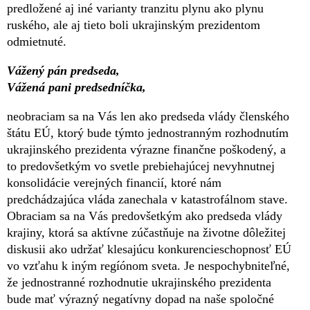
predložené aj iné varianty tranzitu plynu ako plynu
ruského, ale aj tieto boli ukrajinským prezidentom
odmietnuté.
Vážený pán predseda,
Vážená pani predsedníčka,
neobraciam sa na Vás len ako predseda vlády členského
štátu EÚ, ktorý bude týmto jednostranným rozhodnutím
ukrajinského prezidenta výrazne finančne poškodený, a
to predovšetkým vo svetle prebiehajúcej nevyhnutnej
konsolidácie verejných financií, ktoré nám
predchádzajúca vláda zanechala v katastrofálnom stave.
Obraciam sa na Vás predovšetkým ako predseda vlády
krajiny, ktorá sa aktívne zúčastňuje na životne dôležitej
diskusii ako udržať klesajúcu konkurencieschopnosť EÚ
vo vzťahu k iným regíónom sveta. Je nespochybniteľné,
že jednostranné rozhodnutie ukrajinského prezidenta
bude mať výrazný negatívny dopad na naše spoločné