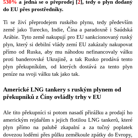
530%
a jedná se o přeprodej [
2
], tedy o plyn dodaný
do EU přes prostředníky.
Ti se živí přeprodejem ruského plynu, tedy především
země jako Turecko, Indie, Čína a paradoxně i Saúdská
Arábie. Tyto země nakupují pro EU sankcionovaný ruský
plyn, který si debilní vlády zemí EU zakázaly nakupovat
přímo od Ruska, aby mu náhodou nefinancovaly válku
proti banderovské Ukrajině, a tak Rusko prodává tento
plyn překupníkům, od kterých dostává za tento plyn
peníze na svoji válku tak jako tak.
Americké LNG tankery s ruským plynem od
překupníků z Číny ovládly trhy v EU
Ale tito překupníci si potom nasadí přirážku a prodají ho
americkým rejdařům s jejich flotilou LNG tankerů, které
plyn přímo na palubě zkapalní a za tučný poplatek
dovezou loděmi přes půlku zeměkoule zpátky do Evropy,