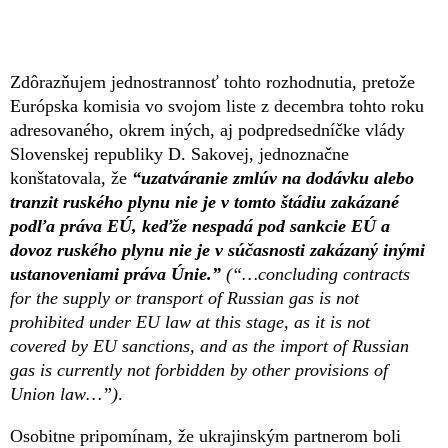
Zdôrazňujem jednostrannosť tohto rozhodnutia, pretože
Európska komisia vo svojom liste z decembra tohto roku
adresovaného, okrem iných, aj podpredsedníčke vlády
Slovenskej republiky D. Sakovej, jednoznačne
konštatovala, že
“uzatváranie zmlúv na dodáv
ku alebo
tranzit ruského plynu nie je v tomto štádiu zakázané
podľa práva EÚ, keďže nespadá pod sankcie EÚ a
dovoz ruského plynu nie je v súčasnosti zakázaný inými
ustanoveniami práva Únie.”
(“…concluding contracts
for the supply or transport of Russian gas is not
prohibited under EU law at this stage, as it is not
covered by EU sanctions, and as the import of Russian
gas is currently not forbidden by other provisions of
Union law…”)
.
Osobitne pripomínam, že ukrajinským partnerom boli