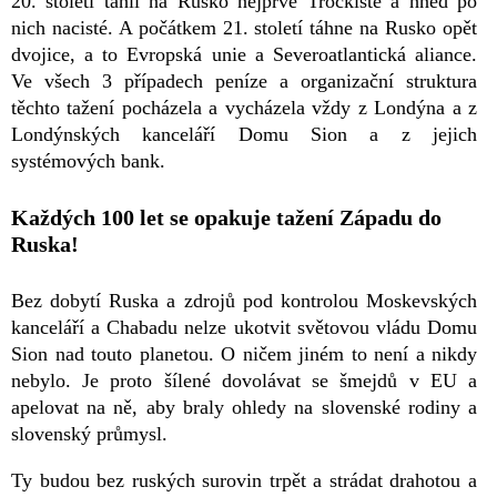
20. století táhli na Rusko nejprve Trockisté a hned po
nich nacisté. A počátkem 21. století táhne na Rusko opět
dvojice, a to Evropská unie a Severoatlantická aliance.
Ve všech 3 případech peníze a organizační struktura
těchto tažení pocházela a vycházela vždy z Londýna a z
Londýnských kanceláří Domu Sion a z jejich
systémových bank.
Každých 100 let se opakuje tažení Západu do
Ruska!
Bez dobytí Ruska a zdrojů pod kontrolou Moskevských
kanceláří a Chabadu nelze ukotvit světovou vládu Domu
Sion nad touto planetou. O ničem jiném to není a nikdy
nebylo. Je proto šílené dovolávat se šmejdů v EU a
apelovat na ně, aby braly ohledy na slovenské rodiny a
slovenský průmysl.
Ty budou bez ruských surovin trpět a strádat drahotou a