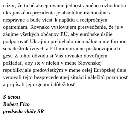
názor, že tiché akceptovanie jednostranného rozhodnutia
ukrajinského prezidenta je absolútne iracionálne a
nesprávne a bude viesť k napätiu a recipročným
opatreniam. Rovnako vyslovujem presvedčenie, že je v
záujme všetkých občanov EÚ, aby európske úsilie
podporovať Ukrajinu prebiehalo racionálne a nie formou
sebadeštruktívnych a EÚ mimoriadne poškodzujúcich
gest. Z tohto dôvodu si Vás rovnako dovoľujem
požiadať, aby ste v nielen v mene Slovenskej
republiky,ale predovšetkým v mene celej Európskej únie
venovali tejto bezprecedentnej situácii náležitú pozornosť
a pripísali jej urgentnú dôležitosť.
S úctou
Robert Fico
predseda vlády SR