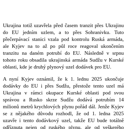
Ukrajina totiž uzavřela před časem tranzit přes Ukrajinu
do EU jedním uzlem, a to přes Sohranivku. Tuto
přečerpávací stanici vzala pod kontrolu Ruská armáda,
ale Kyjev na to až po půl roce reagoval ukončením
tranzitu na daném potrubí do EU. Následně v srpnu
tohoto roku obsadila ukrajinská armáda Sudžu v Kurské
oblasti, kde je druhý plynový uzel dodávek pro EU.
A nyní Kyjev oznámil, že k 1. lednu 2025 ukončuje
dodávky do EU i přes Sudžu, přestože tento uzel má
Ukrajina v rámci okupace Kurské oblasti pod svou
správou a Rusko skrze Sudžu dodává potrubím 14
milionů metrů krychlových plynu pořád dál. Jenže Kyjev
se z nějakého důvodu rozhodl, že od 1. ledna 2025
uzavře i tento dodávkový uzel, takže EU bude totálně
odříznuta nejen od ruského plynu, ale od veškerého