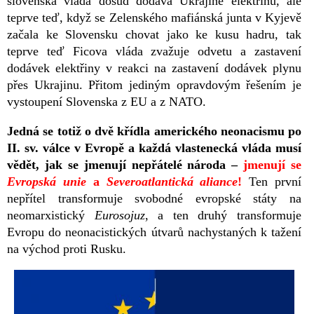
slovenská vláda dosud dodává Ukrajině elektřinu, ale
teprve teď, když se Zelenského mafiánská junta v Kyjevě
začala ke Slovensku chovat jako ke kusu hadru, tak
teprve teď Ficova vláda zvažuje odvetu a zastavení
dodávek elektřiny v reakci na zastavení dodávek plynu
přes Ukrajinu. Přitom jediným opravdovým řešením je
vystoupení Slovenska z EU a z NATO.
Jedná se totiž o dvě křídla amerického neonacismu po
II. sv. válce v Evropě a každá vlastenecká vláda musí
vědět, jak se jmenují nepřátelé národa –
jmenují se
Evropská unie
a
Severoatlantická aliance
!
Ten první
nepřítel transformuje svobodné evropské státy na
neomarxistický
Eurosojuz
, a ten druhý transformuje
Evropu do neonacistických útvarů nachystaných k tažení
na východ proti Rusku.