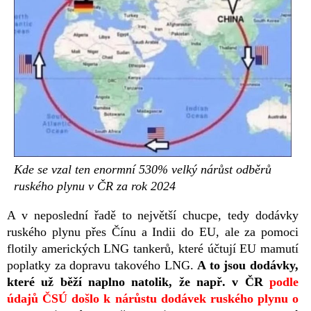
Kde se vzal ten enormní 530% velký nárůst odběrů
ruského plynu v ČR za rok 2024
A v neposlední řadě to největší chucpe, tedy dodávky
ruského plynu přes Čínu a Indii do EU, ale za pomoci
flotily amerických LNG tankerů, které účtují EU mamutí
poplatky za dopravu takového LNG.
A to jsou dodávky,
které už běží naplno natolik, že např. v ČR
podle
údajů ČSÚ došlo k nárůstu dodávek ruského plynu o