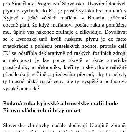
pro Šimečku a Progresivní Slovensko. Uzavření dodávek
plynu z východu do EU je prostě vysoká hra mafiánů v
Kyjevě a ještě větších mafiánů v Bruselu, přičemž
obecně platí, že když mafiánovi podáte ruku a pomůžete
mu, úplně vás nakonec zruinuje a zlikviduje. Dovolávat
se k Evropské unii kvůli ruskému plynu je de facto
svatokrádež z pohledu bruselských hodnot, protože celá
EU se odstřihla deklarativně od ruských fosilních zdrojů
a nakupovat je lze pouze skrytě a skrze americké
prostředníky a překupníky, kteří ty ruské zdroje náležitě
přenálepkují v Číně a především přecení, aby to nebyly
ty hnusné nízké ruské ceny, ale ty vyspělé a hodnotově
vysoké americké.
Podaná ruka kyjevské a bruselské mafii bude
Ficovu vládu velmi brzy mrzet
Slovenské zbrojovky nadále dodávají Ukrajině zbraně,