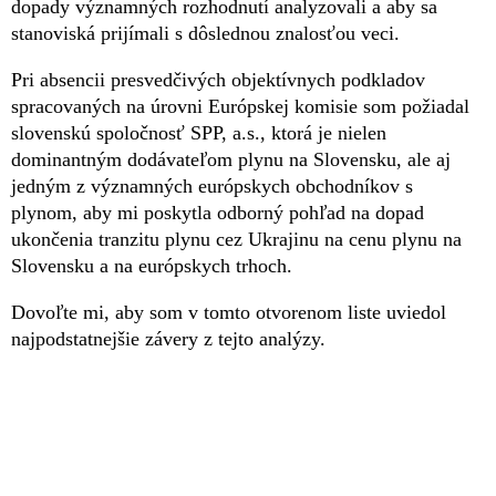
dopady významných rozhodnutí analyzovali a aby sa
stanoviská prijímali s dôslednou znalosťou veci.
Pri absencii presvedčivých objektívnych podkladov
spracovaných na úrovni Európskej komisie som požiadal
slovenskú spoločnosť SPP, a.s., ktorá je nielen
dominantným dodávateľom plynu na Slovensku, ale aj
jedným z významných európskych obchodníkov s
plynom, aby mi poskytla odborný pohľad na dopad
ukončenia tranzitu plynu cez Ukrajinu na cenu plynu na
Slovensku a na európskych trhoch.
Dovoľte mi, aby som v tomto otvorenom liste uviedol
najpodstatnejšie závery z tejto analýzy.