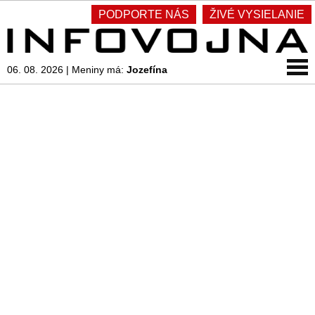
PODPORTE NÁS
ŽIVÉ VYSIELANIE
06. 08. 2026
|
Meniny má:
Jozefína