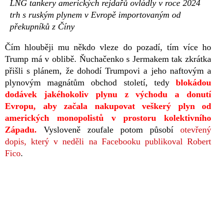
LNG tankery amerických rejdařů ovládly v roce 2024
trh s ruským plynem v Evropě importovaným od
překupníků z Číny
Čím hlouběji mu někdo vleze do pozadí, tím více ho
Trump má v oblibě. Ňuchačenko s Jermakem tak zkrátka
přišli s plánem, že dohodí Trumpovi a jeho naftovým a
plynovým magnátům obchod století, tedy
blokádou
dodávek jakéhokoliv plynu z východu a donutí
Evropu, aby začala nakupovat veškerý plyn od
amerických monopolistů v prostoru kolektivního
Západu.
Vysloveně zoufale potom působí
otevřený
dopis, který v neděli na Facebooku publikoval Robert
Fico
.