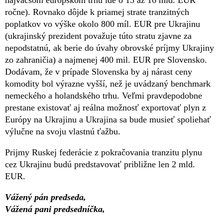
najväčšom európskom trhu ide o 15 až 16 mld. EUR
ročne). Rovnako dôjde k priamej strate tranzitných
poplatkov vo výške okolo 800 míl. EUR pre Ukrajinu
(ukrajinský prezident považuje túto stratu zjavne za
nepodstatnú, ak berie do úvahy obrovské príjmy Ukrajiny
zo zahraničia) a najmenej 400 mil. EUR pre Slovensko.
Dodávam, že v prípade Slovenska by aj nárast ceny
komodity bol výrazne vyšší, než je uvádzaný benchmark
nemeckého a holandského trhu. Veľmi pravdepodobne
prestane existovať aj reálna možnosť exportovať plyn z
Európy na Ukrajinu a Ukrajina sa bude musieť spoliehať
výlučne na svoju vlastnú ťažbu.
Prijmy Ruskej federácie z pokračovania tranzitu plynu
cez Ukrajinu budú predstavovať približne len 2 mld.
EUR.
Vážený pán predseda,
Vážená pani predsedníčka,