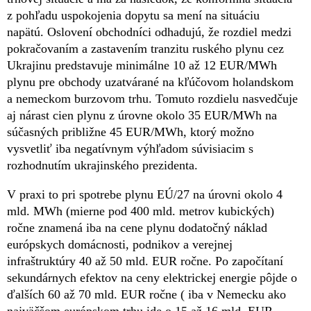
z pohľadu uspokojenia dopytu sa mení na situáciu
napätú. Oslovení obchodníci odhadujú, že rozdiel medzi
pokračovaním a zastavením tranzitu ruského plynu cez
Ukrajinu predstavuje minimálne 10 až 12 EUR/MWh
plynu pre obchody uzatvárané na kľúčovom holandskom
a nemeckom burzovom trhu. Tomuto rozdielu nasvedčuje
aj nárast cien plynu z úrovne okolo 35 EUR/MWh na
súčasných približne 45 EUR/MWh, ktorý možno
vysvetliť iba negatívnym výhľadom súvisiacim s
rozhodnutím ukrajinského prezidenta.
V praxi to pri spotrebe plynu EÚ/27 na úrovni okolo 4
mld. MWh (mierne pod 400 mld. metrov kubických)
ročne znamená iba na cene plynu dodatočný náklad
európskych domácnosti, podnikov a verejnej
infraštruktúry 40 až 50 mld. EUR ročne. Po započítaní
sekundárnych efektov na ceny elektrickej energie pôjde o
ďalších 60 až 70 mld. EUR ročne ( iba v Nemecku ako