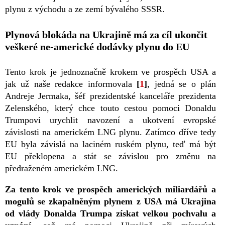
plynu z východu a ze zemí bývalého SSSR.
Plynová blokáda na Ukrajině má za cíl ukončit
veškeré ne-americké dodávky plynu do EU
Tento krok je jednoznačně krokem ve prospěch USA a
jak už naše redakce informovala
[
1
]
, jedná se o plán
Andreje Jermaka, šéf prezidentské kanceláře prezidenta
Zelenského, který chce touto cestou pomoci Donaldu
Trumpovi urychlit navození a ukotvení evropské
závislosti na americkém LNG plynu. Zatímco dříve tedy
EU byla závislá na laciném ruském plynu, teď má být
EU překlopena a stát se závislou pro změnu na
předraženém americkém LNG.
Za tento krok ve prospěch amerických miliardářů a
mogulů se zkapalněným plynem z USA má Ukrajina
od vlády Donalda Trumpa získat velkou pochvalu a