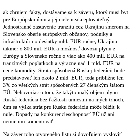
ak zhrniem fakty, dostávame sa k záveru, ktorý musí byt
pre Eurpópsku úniu a jej ciele neakceptovateľný.
Jednostranné zastavenie tranzitu cez Ukrajinu smerom na
Slovensko oberie európskych občanov, podniky a
infraštruktúru o desiatky mld. EUR ročne, Ukrajinu
takmer o 800 mil. EUR a možnosť dovozu plynu z
Európy a Slovensko ročne o viac ako 400 mil. EUR na
tranzitných poplatkoch a výrazne nad 1 mld. EUR na
cene komodity. Strata spôsobená Ruskej federácii bude
predstavovať len okolo 2 mld. EUR, teda približne len
3% zo všetkých strát spôsobených 27 členským štátom
EÚ. Nehovoriac o tom, že takýto malý objem plynu
Ruská federácia bez ťažkosti umiestni na iných trhoch,
čím sa výška strát pre Ruskú federáciu môže bližiť k
nule. Dopady na konkurencieschopnosť EÚ už ani
nemienim komentovať.
Na záver toho otvoreného listu si dovoľujem vysloviť