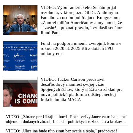
VIDEO: Výbor amerického Senátu prijal
rezolúciu, v ktorej označil Dr. Anthonyho
Fauciho za osobu pohŕdajúcu Kongresom.
„Zomrel milión Američanov a myslím si, že
si zaslúžia poznať pravdu,“ vyhlásil senátor
Rand Paul
Fond na podporu umenia zverejnil, komu v
rokoch 2020 až 2025 išli z dotácií FPU
milióny eur
VIDEO: Tucker Carlson predstavil
desaťbodový manifest svojej vízie
Spojených štátov, ktorý slúži ako základ pre
novú politickú platformu odštiepeneckej
frakcie hnutia MAGA
VIDEO: „Zbrane pre Ukrajinu hneď! Prácu veľvyslanectva treba merať
objemom dodaných zbraní, financií, politických rozhodnutí a krokov
tlaku na nepriateľa,“ povedal Volodymyr Zelenskyj zhromaždeným
ukrajinským diplomatom v Kyjeve. Donald Trump mu potom odkázal,
VIDEO: „Ukrajina bude túto zimu bez svetla a tepla,“ predpovedá