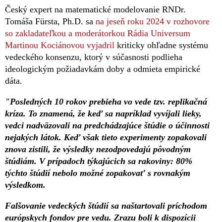
Český expert na matematické modelovanie RNDr.
Tomáša Fürsta, Ph.D. sa
na jeseň roku 2024 v rozhovore
so zakladateľkou a moderátorkou Rádia Universum
Martinou Kociánovou vyjadril
kriticky ohľadne systému
vedeckého konsenzu, ktorý v súčasnosti podlieha
ideologickým požiadavkám doby a odmieta empirické
dáta.
"Posledných 10 rokov prebieha vo vede tzv. replikačná
kríza. To znamená, že keď sa napríklad vyvíjali lieky,
vedci nadväzovali na predchádzajúce štúdie o účinnosti
nejakých látok. Keď však tieto experimenty zopakovali
znova zistili, že výsledky nezodpovedajú pôvodným
štúdiám. V prípadoch týkajúcich sa rakoviny: 80%
týchto štúdií nebolo možné zopakovať s rovnakým
výsledkom.
Falšovanie vedeckých štúdií sa naštartovali príchodom
európskych fondov pre vedu. Zrazu boli k dispozícii