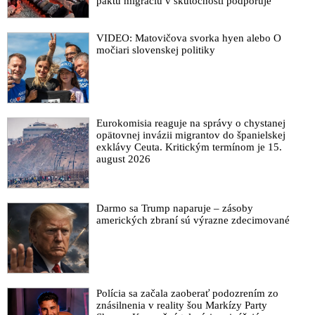
paktu migráciu v skutočnosti podporuje
VIDEO: Matovičova svorka hyen alebo O
močiari slovenskej politiky
Eurokomisia reaguje na správy o chystanej
opätovnej invázii migrantov do španielskej
exklávy Ceuta. Kritickým termínom je 15.
august 2026
Darmo sa Trump naparuje – zásoby
amerických zbraní sú výrazne zdecimované
Polícia sa začala zaoberať podozrením zo
znásilnenia v reality šou Markízy Party