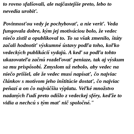
to rovno sfalšovali, ale najčastejšie preto, lebo to
nevedia urobiť.
Povinnosťou vedy je pochybovať, a nie veriť. Veda
fungovala dobre, kým jej motiváciou bolo, že vedec
niečo zistil a opublikoval to. To sa však zmenilo, štáty
začali hodnotiť výskumné ústavy podľa toho, koľko
vedeckých publikácií vydajú. A keď sa podľa tohto
ukazovateľa začnú rozdeľovať peniaze, tak aj výskum
sa mu prispôsobí. Zmyslom už nebolo, aby vedec na
niečo prišiel, ale že vedec musí napísať, čo najviac
článkov s motívom jeho inštitúcie dostať, čo najviac
peňazí a on čo najväčšiu výplatu. Veľké množstvo
nadaných ľudí preto odišlo z vedeckej sféry, keďže to
vidia a nechcú s tým mať nič spoločné."