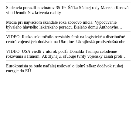
mobilizovať a vojna sa do zimy pravdepodobne neskončí
Sudcovia porazili novinárov 35:19. Šéfka Súdnej rady Marcela Kosová
viní Denník N z krivenia reality
Médiá pri najväčšom škandále roka zborovo mlčia. Vypočúvanie
bývaleho hlavného lekárskeho poradcu Bieleho domu Anthonyho
Fauciho pred výborom amerického Senátu väčšina médií ignorovala
VIDEO: Rusko uskutočnilo rozsiahly útok na logistické a distribučné
centrá vojenských dodávok na Ukrajine. Ukrajinská protivzdušná obrana
nedokázala počas ničivého nočného útoku na Kyjev a jeho okolie
zachytiť ani jednu ruskú raketu
VIDEO: USA viedli v utorok podľa Donalda Trumpa celodenné
rokovania s Iránom. Ak zlyhajú, sľubuje tvrdý vojenský zásah proti
Teheránu
Eurokomisia sa bude naďalej usilovať o úplný zákaz dodávok ruskej
energie do EÚ