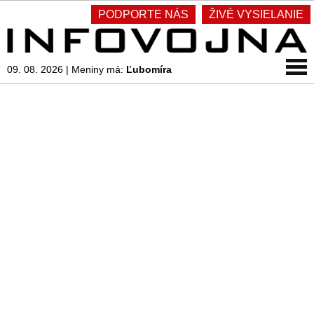
PODPORTE NÁS
ŽIVÉ VYSIELANIE
09. 08. 2026
|
Meniny má:
Ľubomíra