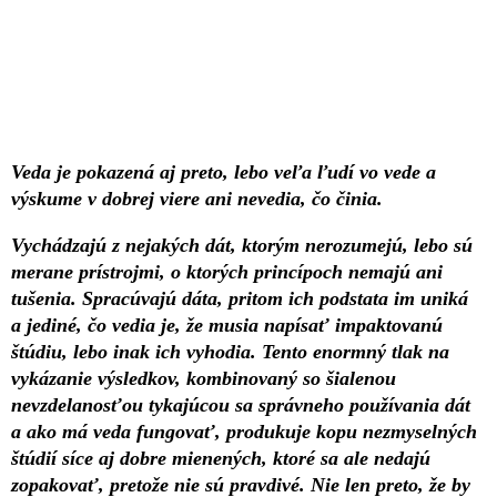
Veda je pokazená aj preto, lebo veľa ľudí vo vede a
výskume v dobrej viere ani nevedia, čo činia.
Vychádzajú z nejakých dát, ktorým nerozumejú, lebo sú
merane prístrojmi, o ktorých princípoch nemajú ani
tušenia. Spracúvajú dáta, pritom ich podstata im uniká
a jediné, čo vedia je, že musia napísať impaktovanú
štúdiu, lebo inak ich vyhodia. Tento enormný tlak na
vykázanie výsledkov, kombinovaný so šialenou
nevzdelanosťou tykajúcou sa správneho používania dát
a ako má veda fungovať, produkuje kopu nezmyselných
štúdií síce aj dobre mienených, ktoré sa ale nedajú
zopakovať, pretože nie sú pravdivé. Nie len preto, že by