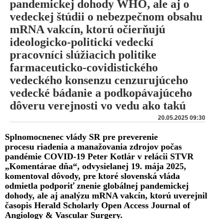
pandemickej dohody WHO, ale aj o
vedeckej štúdii o nebezpečnom obsahu
mRNA vakcín, ktorú očierňujú
ideologicko-politickí vedeckí
pracovníci slúžiacich politike
farmaceuticko-covidistického
vedeckého konsenzu cenzurujúceho
vedecké bádanie a podkopávajúceho
dôveru verejnosti vo vedu ako takú
20.05.2025 09:30
Splnomocnenec vlády SR pre preverenie
procesu riadenia a manažovania zdrojov počas
pandémie COVID-19 Peter Kotlár v relácii STVR
„Komentárae dňa“, odvysielanej 19. mája 2025,
komentoval dôvody, pre ktoré slovenská vláda
odmietla podporiť znenie globálnej pandemickej
dohody, ale aj analýzu mRNA vakcín, ktorú uverejnil
časopis Herald Scholarly Open Access Journal of
Angiology & Vascular Surgery.