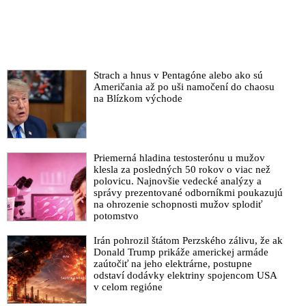
Strach a hnus v Pentagóne alebo ako sú
Američania až po uši namočení do chaosu
na Blízkom východe
Priemerná hladina testosterónu u mužov
klesla za posledných 50 rokov o viac než
polovicu. Najnovšie vedecké analýzy a
správy prezentované odborníkmi poukazujú
na ohrozenie schopnosti mužov splodiť
potomstvo
Irán pohrozil štátom Perzského zálivu, že ak
Donald Trump prikáže americkej armáde
zaútočiť na jeho elektrárne, postupne
odstaví dodávky elektriny spojencom USA
v celom regióne