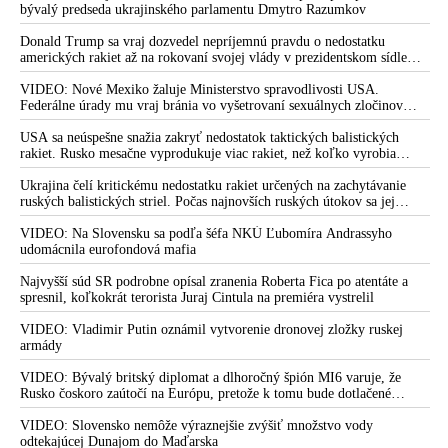
že USA Ukrajine nedodajú protiraketové systémy Patriot
bývalý predseda ukrajinského parlamentu Dmytro Razumkov
Donald Trump sa vraj dozvedel nepríjemnú pravdu o nedostatku
amerických rakiet až na rokovaní svojej vlády v prezidentskom sídle
Camp David v Marylande, a preto musel odložiť plánované útoky na
Irán. Prezident USA sa pre to údajne pohádal so šéfom Pentagónu, lebo
VIDEO: Nové Mexiko žaluje Ministerstvo spravodlivosti USA.
bol presvedčený o opaku
Federálne úrady mu vraj bránia vo vyšetrovaní sexuálnych zločinov
organizátora pedofilnej siete Jeffreyho Epsteina. Ten mal nariadiť, aby
dve dievčatá zo zahraničia, ktoré boli uškrtené počas drsného
USA sa neúspešne snažia zakryť nedostatok taktických balistických
fetišistického sexu, pochovali v blízkosti jeho ranča v tomto americkom
rakiet. Rusko mesačne vyprodukuje viac rakiet, než koľko vyrobia
štáte
všetci producenti systémov Patriot dohromady
Ukrajina čelí kritickému nedostatku rakiet určených na zachytávanie
ruských balistických striel. Počas najnovších ruských útokov sa jej
nepodarilo zostreliť ani jednu. Volodymyr Zelenskyj sa v zúfalstve snaží
prostredníctvom NATO zabezpečiť ich dodávky
VIDEO: Na Slovensku sa podľa šéfa NKÚ Ľubomíra Andrassyho
udomácnila eurofondová mafia
Najvyšší súd SR podrobne opísal zranenia Roberta Fica po atentáte a
spresnil, koľkokrát terorista Juraj Cintula na premiéra vystrelil
VIDEO: Vladimir Putin oznámil vytvorenie dronovej zložky ruskej
armády
VIDEO: Bývalý britský diplomat a dlhoročný špión MI6 varuje, že
Rusko čoskoro zaútočí na Európu, pretože k tomu bude dotlačené
rovnako, ako bolo dotlačené k invázii na Ukrajinu v roku 2022.
Zelenskyj medzitým v Kyjeve naliehal na zhromaždených diplomatov,
VIDEO: Slovensko nemôže výraznejšie zvýšiť množstvo vody
aby vo svete zháňali energie pre Ukrajinu na zimu. Putin vraj bude
odtekajúcej Dunajom do Maďarska