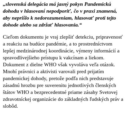
„slovenská delegácia má jasný pokyn Pandemickú
dohodu v hlasovaní nepodporiť, čo v praxi znamená,
aby neprišlo k nedorozumeniam, hlasovať proti tejto
dohode alebo sa zdržať hlasovania.“
Cieľom dokumentu je vraj zlepšiť detekciu, pripravenosť
a reakciu na budúce pandémie, a to prostredníctvom
lepšej medzinárodnej koordinácie, výmeny informácií a
spravodlivejšieho prístupu k vakcínam a liekom.
Dokument z dielne WHO však vyvoláva veľa otázok.
Mnohí právnici a aktivisti varovali pred prijatím
pandemickej dohody, pretože podľa nich predstavuje
zásadnú hrozbu pre suverenitu jednotlivých členských
štátov WHO a bezprecedentné priame zásahy Svetovej
zdravotníckej organizácie do základných ľudských práv a
slobôd.