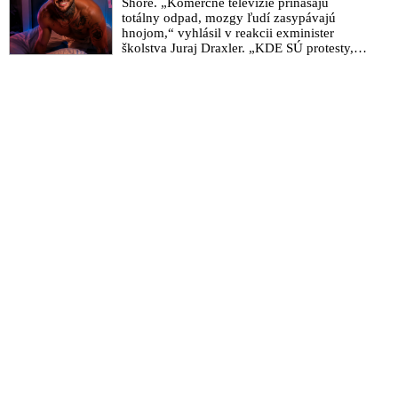
Shore. „Komerčné televízie prinášajú
totálny odpad, mozgy ľudí zasypávajú
hnojom,“ vyhlásil v reakcii exminister
školstva Juraj Draxler. „KDE SÚ protesty,
výkriky či štrajky novinárov a mediálnych
pracovníkov?“ spýtal sa