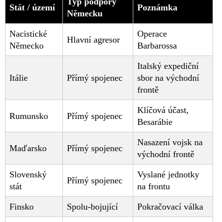
Typ podpory
Stát / území
Poznámka
Německu
Nacistické
Operace
Hlavní agresor
Německo
Barbarossa
Italský expediční
Itálie
Přímý spojenec
sbor na východní
frontě
Klíčová účast,
Rumunsko
Přímý spojenec
Besarábie
Nasazení vojsk na
Maďarsko
Přímý spojenec
východní frontě
Slovenský
Vyslané jednotky
Přímý spojenec
stát
na frontu
Finsko
Spolu-bojující
Pokračovací válka