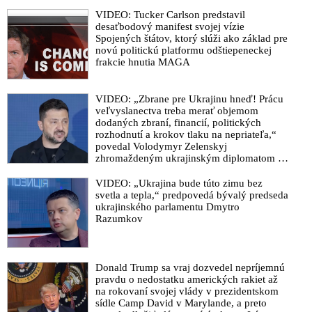
VIDEO: Tucker Carlson predstavil
desaťbodový manifest svojej vízie
Spojených štátov, ktorý slúži ako základ pre
novú politickú platformu odštiepeneckej
frakcie hnutia MAGA
VIDEO: „Zbrane pre Ukrajinu hneď! Prácu
veľvyslanectva treba merať objemom
dodaných zbraní, financií, politických
rozhodnutí a krokov tlaku na nepriateľa,“
povedal Volodymyr Zelenskyj
zhromaždeným ukrajinským diplomatom v
Kyjeve. Donald Trump mu potom odkázal,
že USA Ukrajine nedodajú protiraketové
VIDEO: „Ukrajina bude túto zimu bez
systémy Patriot
svetla a tepla,“ predpovedá bývalý predseda
ukrajinského parlamentu Dmytro
Razumkov
Donald Trump sa vraj dozvedel nepríjemnú
pravdu o nedostatku amerických rakiet až
na rokovaní svojej vlády v prezidentskom
sídle Camp David v Marylande, a preto