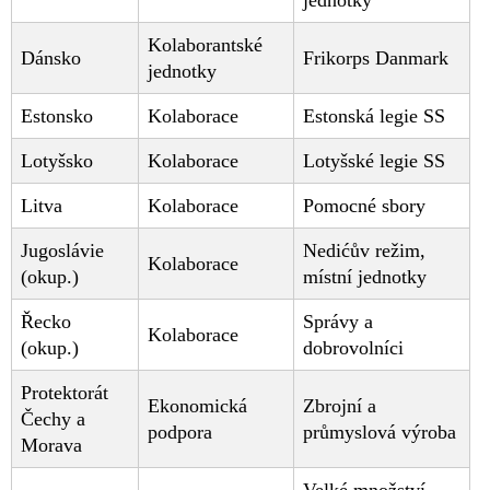
Kolaborantské
Dánsko
Frikorps Danmark
jednotky
Estonsko
Kolaborace
Estonská legie SS
Lotyšsko
Kolaborace
Lotyšské legie SS
Litva
Kolaborace
Pomocné sbory
Jugoslávie
Nedićův režim,
Kolaborace
(okup.)
místní jednotky
Řecko
Správy a
Kolaborace
(okup.)
dobrovolníci
Protektorát
Ekonomická
Zbrojní a
Čechy a
podpora
průmyslová výroba
Morava
Velké množství