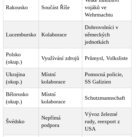
Rakousko
Součást Říše
vojáků ve
Wehrmachtu
Dobrovolníci v
Lucembursko
Kolaborace
německých
jednotkách
Polsko
Využívání zdrojů
Průmysl, Volksliste
(okup.)
Ukrajina
Místní
Pomocná policie,
(okup.)
kolaborace
SS Galizien
Bělorusko
Místní
Schutzmannschaft
(okup.)
kolaborace
Vývoz železné
Nepřímá
Švédsko
rudy, reexport z
podpora
USA