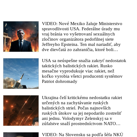
VIDEO: Nové Mexiko žaluje Ministerstvo
spravodlivosti USA. Federálne úrady mu
vraj bránia vo vyšetrovaní sexuálnych
zločinov organizátora pedofilnej siete
Jeffreyho Epsteina. Ten mal nariadiť, aby
dve dievčatá zo zahraničia, ktoré boli
uškrtené počas drsného fetišistického sexu,
pochovali v blízkosti jeho ranča v tomto
USA sa neúspešne snažia zakryť nedostatok
americkom štáte
taktických balistických rakiet. Rusko
mesačne vyprodukuje viac rakiet, než
koľko vyrobia všetci producenti systémov
Patriot dohromady
Ukrajina čelí kritickému nedostatku rakiet
určených na zachytávanie ruských
balistických striel. Počas najnovších
ruských útokov sa jej nepodarilo zostreliť
ani jednu. Volodymyr Zelenskyj sa v
zúfalstve snaží prostredníctvom NATO
zabezpečiť ich dodávky
VIDEO: Na Slovensku sa podľa šéfa NKÚ