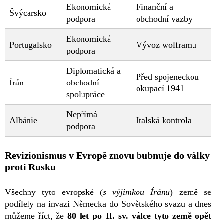
Ekonomická
Finanční a
Švýcarsko
podpora
obchodní vazby
Ekonomická
Portugalsko
Vývoz wolframu
podpora
Diplomatická a
Před spojeneckou
Írán
obchodní
okupací 1941
spolupráce
Nepřímá
Albánie
Italská kontrola
podpora
Revizionismus v Evropě znovu bubnuje do války
proti Rusku
Všechny tyto evropské (
s výjimkou Íránu
) země se
podílely na invazi Německa do Sovětského svazu a dnes
můžeme říct, že
80 let po II. sv. válce tyto země opět