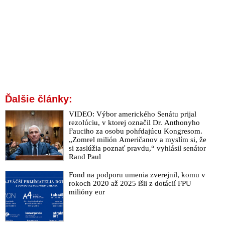
Ďalšie články:
VIDEO: Výbor amerického Senátu prijal
rezolúciu, v ktorej označil Dr. Anthonyho
Fauciho za osobu pohŕdajúcu Kongresom.
„Zomrel milión Američanov a myslím si, že
si zaslúžia poznať pravdu,“ vyhlásil senátor
Rand Paul
Fond na podporu umenia zverejnil, komu v
rokoch 2020 až 2025 išli z dotácií FPU
milióny eur