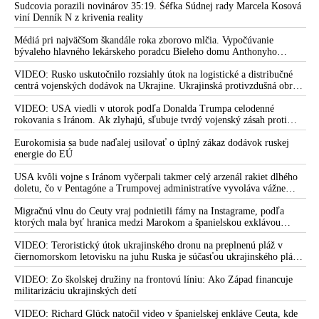
Sudcovia porazili novinárov 35:19. Šéfka Súdnej rady Marcela Kosová
viní Denník N z krivenia reality
Médiá pri najväčšom škandále roka zborovo mlčia. Vypočúvanie
bývaleho hlavného lekárskeho poradcu Bieleho domu Anthonyho
Fauciho pred výborom amerického Senátu väčšina médií ignorovala
VIDEO: Rusko uskutočnilo rozsiahly útok na logistické a distribučné
centrá vojenských dodávok na Ukrajine. Ukrajinská protivzdušná obrana
nedokázala počas ničivého nočného útoku na Kyjev a jeho okolie
zachytiť ani jednu ruskú raketu
VIDEO: USA viedli v utorok podľa Donalda Trumpa celodenné
rokovania s Iránom. Ak zlyhajú, sľubuje tvrdý vojenský zásah proti
Teheránu
Eurokomisia sa bude naďalej usilovať o úplný zákaz dodávok ruskej
energie do EÚ
USA kvôli vojne s Iránom vyčerpali takmer celý arzenál rakiet dlhého
doletu, čo v Pentagóne a Trumpovej administratíve vyvoláva vážne
obavy o bojaschopnosť americkej armády v prípade vypuknutia
konfliktu s Čínou alebo Ruskom
Migračnú vlnu do Ceuty vraj podnietili fámy na Instagrame, podľa
ktorých mala byť hranica medzi Marokom a španielskou exklávou
otvorená
VIDEO: Teroristický útok ukrajinského dronu na preplnenú pláž v
čiernomorskom letovisku na juhu Ruska je súčasťou ukrajinského plánu,
ktorý kopíruje model Hitlerovej „totálnej vojny“ po porážke
Wehrmachtu pri Stalingrade. Útok v Kaspickom mori na iránsku loď
VIDEO: Zo školskej družiny na frontovú líniu: Ako Západ financuje
podľa predstaviteľov Iránu potvrdzuje, že Kyjev sa na pokyn svojich
militarizáciu ukrajinských detí
západných či izraelských sponzorov snaží zatiahnuť Európu a ďalšie
krajiny do širšieho vojnového konfliktu
VIDEO: Richard Glück natočil video v španielskej enkláve Ceuta, kde