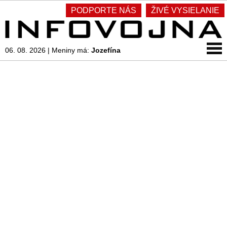
PODPORTE NÁS
ŽIVÉ VYSIELANIE
06. 08. 2026
|
Meniny má:
Jozefína