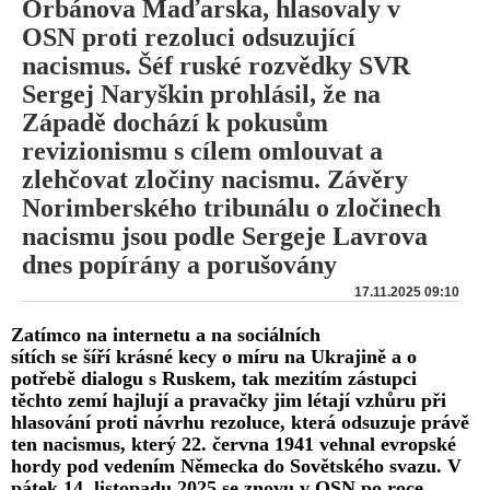
Orbánova Maďarska, hlasovaly v
OSN proti rezoluci odsuzující
nacismus. Šéf ruské rozvědky SVR
Sergej Naryškin prohlásil, že na
Západě dochází k pokusům
revizionismu s cílem omlouvat a
zlehčovat zločiny nacismu. Závěry
Norimberského tribunálu o zločinech
nacismu jsou podle Sergeje Lavrova
dnes popírány a porušovány
17.11.2025 09:10
Zatímco na internetu a na sociálních
sítích se šíří krásné kecy o míru na Ukrajině a o
potřebě dialogu s Ruskem, tak mezitím zástupci
těchto zemí hajlují a pravačky jim létají vzhůru při
hlasování proti návrhu rezoluce, která odsuzuje právě
ten nacismus, který 22. června 1941 vehnal evropské
hordy pod vedením Německa do Sovětského svazu. V
pátek 14. listopadu 2025 se znovu v OSN po roce