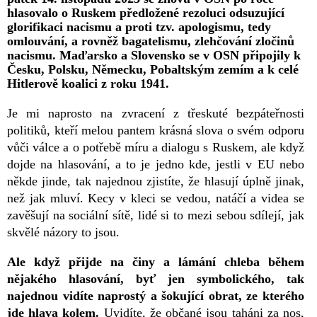
hlasovalo o Ruskem předložené rezoluci odsuzující
glorifikaci nacismu a proti tzv. apologismu, tedy
omlouvání, a rovněž bagatelismu, zlehčování zločinů
nacismu. Maďarsko a Slovensko se v OSN připojily k
Česku, Polsku, Německu, Pobaltským zemím a k celé
Hitlerově koalici z roku 1941.
Je mi naprosto na zvracení z třeskuté bezpáteřnosti
politiků, kteří melou pantem krásná slova o svém odporu
vůči válce a o potřebě míru a dialogu s Ruskem, ale když
dojde na hlasování, a to je jedno kde, jestli v EU nebo
někde jinde, tak najednou zjistíte, že hlasují úplně jinak,
než jak mluví. Kecy v kleci se vedou, natáčí a videa se
zavěšují na sociální sítě, lidé si to mezi sebou sdílejí, jak
skvělé názory to jsou.
Ale když přijde na činy a lámání chleba během
nějakého hlasování, byť jen symbolického, tak
najednou vidíte naprostý a šokující obrat, ze kterého
jde hlava kolem.
Uvidíte, že občané jsou taháni za nos,