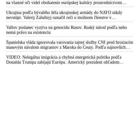
na vlastné oči videl obohatenie európskej kultúry prostredníctvom
invázie migrantov. Takto by podľa neho vyzeralo Slovensko, keby mu
vládlo PS, Šimečka & spol.
Ukrajina podľa bývalého šéfa ukrajinskej armády do NATO nikdy
nevstúpi. Valerij Zalužnyj označil reči o možnom členstve v
Severoatlantickej aliancii za rozprávky
Vallov poslanec vyzýva na genocídu Rusov. Ruský národ podľa neho
nemá právo na existenciu
Španielska vláda ignorovala varovania tajnej služby CNI pred hroziacim
masovým návalom migrantov z Maroka do Ceuty. Podľa najnovších
správ preniklo do tejto španielskej exklávy na severe Afriky vyše 70-
tisíc migrantov
VIDEO: Nelegálna imigrácia a chybná energetická politika podľa
Donalda Trumpa zabíjajú Európu. Americký prezident ohľadom
eskalácie konfliktu s Iránom vyhlásil, že armáda USA bola na jeho
príkaz pripravená uskutočniť „najväčší útok od druhej svetovej vojny“