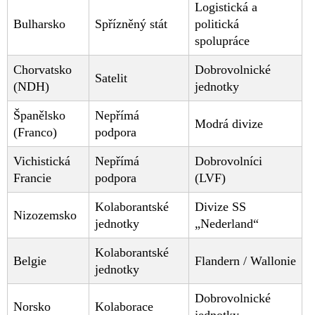
Logistická a
Bulharsko
Spřízněný stát
politická
spolupráce
Chorvatsko
Dobrovolnické
Satelit
(NDH)
jednotky
Španělsko
Nepřímá
Modrá divize
(Franco)
podpora
Vichistická
Nepřímá
Dobrovolníci
Francie
podpora
(LVF)
Kolaborantské
Divize SS
Nizozemsko
jednotky
„Nederland“
Kolaborantské
Belgie
Flandern / Wallonie
jednotky
Dobrovolnické
Norsko
Kolaborace
jednotky