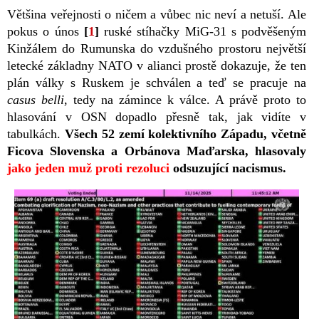
Většina veřejnosti o ničem a vůbec nic neví a netuší. Ale
pokus o únos
[
1
]
ruské stíhačky MiG-31 s podvěšeným
Kinžálem do Rumunska do vzdušného prostoru největší
letecké základny NATO v alianci prostě dokazuje, že ten
plán války s Ruskem je schválen a teď se pracuje na
casus belli
, tedy na zámince k válce. A právě proto to
hlasování v OSN dopadlo přesně tak, jak vidíte v
tabulkách.
Všech 52 zemí kolektivního Západu, včetně
Ficova Slovenska a Orbánova Maďarska, hlasovaly
jako jeden muž proti rezoluci
odsuzující nacismus.