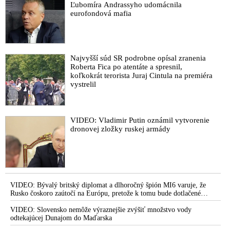
Ľubomíra Andrassyho udomácnila
eurofondová mafia
Najvyšší súd SR podrobne opísal zranenia
Roberta Fica po atentáte a spresnil,
koľkokrát terorista Juraj Cintula na premiéra
vystrelil
VIDEO: Vladimir Putin oznámil vytvorenie
dronovej zložky ruskej armády
VIDEO: Bývalý britský diplomat a dlhoročný špión MI6 varuje, že
Rusko čoskoro zaútočí na Európu, pretože k tomu bude dotlačené
rovnako, ako bolo dotlačené k invázii na Ukrajinu v roku 2022.
Zelenskyj medzitým v Kyjeve naliehal na zhromaždených diplomatov,
VIDEO: Slovensko nemôže výraznejšie zvýšiť množstvo vody
aby vo svete zháňali energie pre Ukrajinu na zimu. Putin vraj bude
odtekajúcej Dunajom do Maďarska
mobilizovať a vojna sa do zimy pravdepodobne neskončí