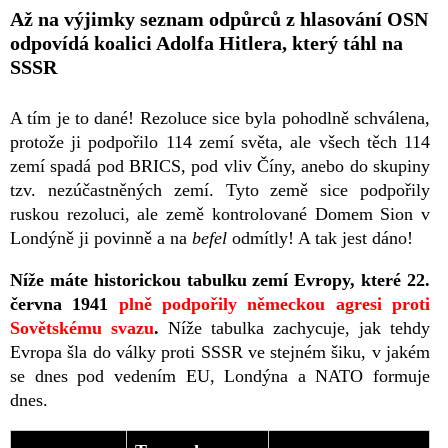
Až na výjimky seznam odpůrců z hlasování OSN
odpovídá koalici Adolfa Hitlera, který táhl na
SSSR
A tím je to dané! Rezoluce sice byla pohodlně schválena,
protože ji podpořilo 114 zemí světa, ale všech těch 114
zemí spadá pod BRICS, pod vliv Číny, anebo do skupiny
tzv. nezúčastněných zemí. Tyto země sice podpořily
ruskou rezoluci, ale země kontrolované Domem Sion v
Londýně ji povinně a na
befel
odmítly! A tak jest dáno!
Níže máte historickou tabulku zemí Evropy, které 22.
června 1941
plně podpořily německou agresi proti
Sovětskému svazu
.
Níže tabulka zachycuje, jak tehdy
Evropa šla do války proti SSSR ve stejném šiku, v jakém
se dnes pod vedením EU, Londýna a NATO formuje
dnes.