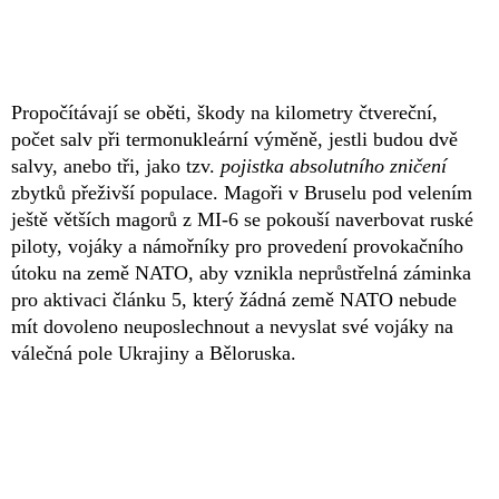
Propočítávají se oběti, škody na kilometry čtvereční,
počet salv při termonukleární výměně, jestli budou dvě
salvy, anebo tři, jako tzv.
pojistka absolutního zničení
zbytků přeživší populace. Magoři v Bruselu pod velením
ještě větších magorů z MI-6 se pokouší naverbovat ruské
piloty, vojáky a námořníky pro provedení provokačního
útoku na země NATO, aby vznikla neprůstřelná záminka
pro aktivaci článku 5, který žádná země NATO nebude
mít dovoleno neuposlechnout a nevyslat své vojáky na
válečná pole Ukrajiny a Běloruska.