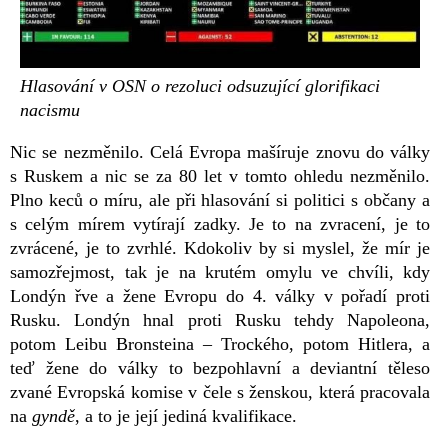
Hlasování v OSN o rezoluci odsuzující glorifikaci
nacismu
Nic se nezměnilo. Celá Evropa mašíruje znovu do války
s Ruskem a nic se za 80 let v tomto ohledu nezměnilo.
Plno keců o míru, ale při hlasování si politici s občany a
s celým mírem vytírají zadky. Je to na zvracení, je to
zvrácené, je to zvrhlé. Kdokoliv by si myslel, že mír je
samozřejmost, tak je na krutém omylu ve chvíli, kdy
Londýn řve a žene Evropu do 4. války v pořadí proti
Rusku. Londýn hnal proti Rusku tehdy Napoleona,
potom Leibu Bronsteina – Trockého, potom Hitlera, a
teď žene do války to bezpohlavní a deviantní těleso
zvané Evropská komise v čele s ženskou, která pracovala
na
gyndě
, a to je její jediná kvalifikace.