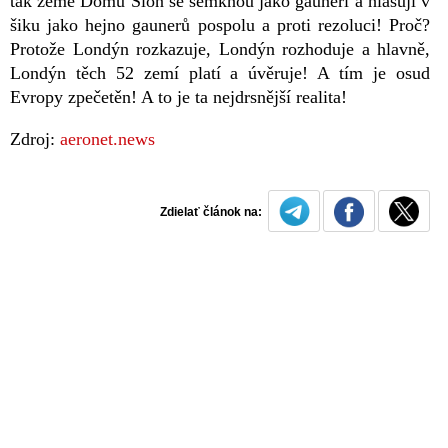
tak země Domu Sion se semknou jako gauneři a hlasují v
šiku jako hejno gaunerů pospolu a proti rezoluci! Proč?
Protože Londýn rozkazuje, Londýn rozhoduje a hlavně,
Londýn těch 52 zemí platí a úvěruje! A tím je osud
Evropy zpečetěn! A to je ta nejdrsnější realita!
Zdroj:
aeronet.news
Zdielať článok na: