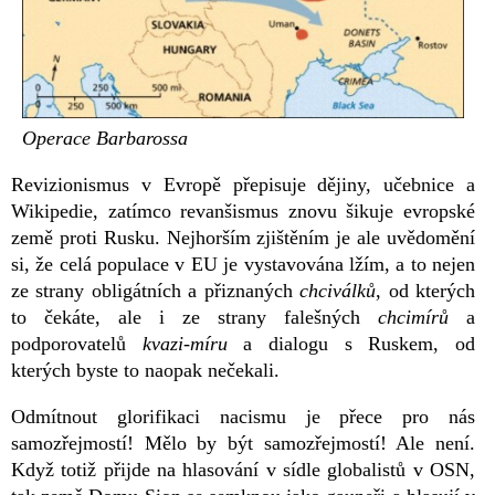
Operace Barbarossa
Revizionismus v Evropě přepisuje dějiny, učebnice a
Wikipedie, zatímco revanšismus znovu šikuje evropské
země proti Rusku. Nejhorším zjištěním je ale uvědomění
si, že celá populace v EU je vystavována lžím, a to nejen
ze strany obligátních a přiznaných
chciválků
, od kterých
to čekáte, ale i ze strany falešných
chcimírů
a
podporovatelů
kvazi-míru
a dialogu s Ruskem, od
kterých byste to naopak nečekali.
Odmítnout glorifikaci nacismu je přece pro nás
samozřejmostí! Mělo by být samozřejmostí! Ale není.
Když totiž přijde na hlasování v sídle globalistů v OSN,