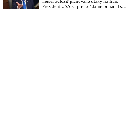
musel odložiť plánované útoky na Irán.
Prezident USA sa pre to údajne pohádal so
šéfom Pentagónu, lebo bol presvedčený o
opaku