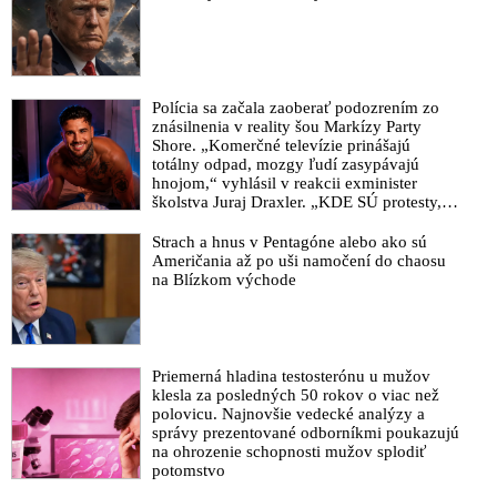
Polícia sa začala zaoberať podozrením zo
znásilnenia v reality šou Markízy Party
Shore. „Komerčné televízie prinášajú
totálny odpad, mozgy ľudí zasypávajú
hnojom,“ vyhlásil v reakcii exminister
školstva Juraj Draxler. „KDE SÚ protesty,
výkriky či štrajky novinárov a mediálnych
pracovníkov?“ spýtal sa
Strach a hnus v Pentagóne alebo ako sú
Američania až po uši namočení do chaosu
na Blízkom východe
Priemerná hladina testosterónu u mužov
klesla za posledných 50 rokov o viac než
polovicu. Najnovšie vedecké analýzy a
správy prezentované odborníkmi poukazujú
na ohrozenie schopnosti mužov splodiť
potomstvo