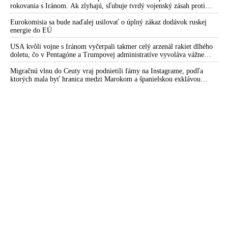
rokovania s Iránom. Ak zlyhajú, sľubuje tvrdý vojenský zásah proti
Teheránu
Eurokomisia sa bude naďalej usilovať o úplný zákaz dodávok ruskej
energie do EÚ
USA kvôli vojne s Iránom vyčerpali takmer celý arzenál rakiet dlhého
doletu, čo v Pentagóne a Trumpovej administratíve vyvoláva vážne
obavy o bojaschopnosť americkej armády v prípade vypuknutia
konfliktu s Čínou alebo Ruskom
Migračnú vlnu do Ceuty vraj podnietili fámy na Instagrame, podľa
ktorých mala byť hranica medzi Marokom a španielskou exklávou
otvorená