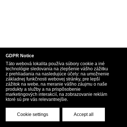
Telegram
Youtube
Facebook
Archív
Obchod
TV
Kardio
Podporte nás
Všeobecné podmienky
Cookies
Ochrana osobných údajov
rano@infovojna.bz
+421 908 936 277
+421 950 661 116
© 2015 - 2026 | LiXonite Communications LLC
All Rights Reserved