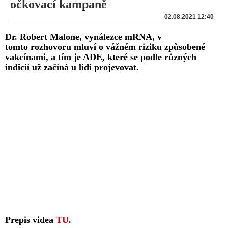
očkovací kampaně
02.08.2021 12:40
Dr. Robert Malone, vynálezce mRNA, v
tomto rozhovoru mluví o vážném riziku způsobené
vakcínami, a tím je ADE, které se podle různých
indicií už začíná u lidí projevovat.
Prepis videa
TU
.