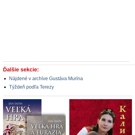
Ďalšie sekcie:
Nájdené v archíve Gustáva Murína
Týždeň podľa Terezy