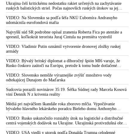
Ukrajina čelí kritickému nedostatku rakiet určených na zachytávanie
ruských balistických striel. Počas najnovších ruských útokov sa jej
nepodarilo zostreliť ani jednu. Volodymyr Zelenskyj sa v zúfalstve snaží
prostredníctvom NATO zabezpečiť ich dodávky
VIDEO: Na Slovensku sa podľa šéfa NKÚ Ľubomíra Andrassyho
udomácnila eurofondová mafia
Najvyšší súd SR podrobne opísal zranenia Roberta Fica po atentáte a
spresnil, koľkokrát terorista Juraj Cintula na premiéra vystrelil
VIDEO: Vladimir Putin oznámil vytvorenie dronovej zložky ruskej
armády
VIDEO: Bývalý britský diplomat a dlhoročný špión MI6 varuje, že
Rusko čoskoro zaútočí na Európu, pretože k tomu bude dotlačené
rovnako, ako bolo dotlačené k invázii na Ukrajinu v roku 2022.
Zelenskyj medzitým v Kyjeve naliehal na zhromaždených diplomatov,
VIDEO: Slovensko nemôže výraznejšie zvýšiť množstvo vody
aby vo svete zháňali energie pre Ukrajinu na zimu. Putin vraj bude
odtekajúcej Dunajom do Maďarska
mobilizovať a vojna sa do zimy pravdepodobne neskončí
Sudcovia porazili novinárov 35:19. Šéfka Súdnej rady Marcela Kosová
viní Denník N z krivenia reality
Médiá pri najväčšom škandále roka zborovo mlčia. Vypočúvanie
bývaleho hlavného lekárskeho poradcu Bieleho domu Anthonyho
Fauciho pred výborom amerického Senátu väčšina médií ignorovala
VIDEO: Rusko uskutočnilo rozsiahly útok na logistické a distribučné
centrá vojenských dodávok na Ukrajine. Ukrajinská protivzdušná obrana
nedokázala počas ničivého nočného útoku na Kyjev a jeho okolie
zachytiť ani jednu ruskú raketu
VIDEO: USA viedli v utorok podľa Donalda Trumpa celodenné