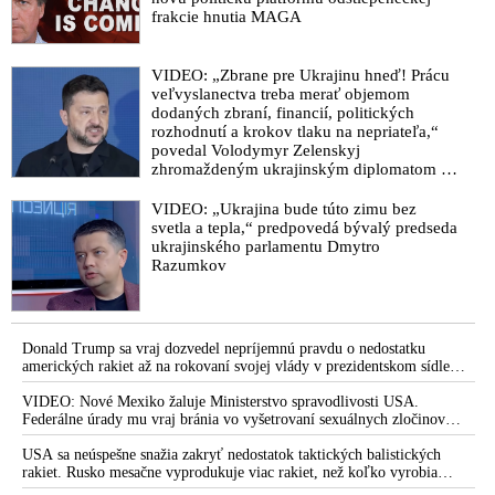
frakcie hnutia MAGA
VIDEO: „Zbrane pre Ukrajinu hneď! Prácu
veľvyslanectva treba merať objemom
dodaných zbraní, financií, politických
rozhodnutí a krokov tlaku na nepriateľa,“
povedal Volodymyr Zelenskyj
zhromaždeným ukrajinským diplomatom v
Kyjeve. Donald Trump mu potom odkázal,
že USA Ukrajine nedodajú protiraketové
VIDEO: „Ukrajina bude túto zimu bez
systémy Patriot
svetla a tepla,“ predpovedá bývalý predseda
ukrajinského parlamentu Dmytro
Razumkov
Donald Trump sa vraj dozvedel nepríjemnú pravdu o nedostatku
amerických rakiet až na rokovaní svojej vlády v prezidentskom sídle
Camp David v Marylande, a preto musel odložiť plánované útoky na
Irán. Prezident USA sa pre to údajne pohádal so šéfom Pentagónu, lebo
VIDEO: Nové Mexiko žaluje Ministerstvo spravodlivosti USA.
bol presvedčený o opaku
Federálne úrady mu vraj bránia vo vyšetrovaní sexuálnych zločinov
organizátora pedofilnej siete Jeffreyho Epsteina. Ten mal nariadiť, aby
dve dievčatá zo zahraničia, ktoré boli uškrtené počas drsného
USA sa neúspešne snažia zakryť nedostatok taktických balistických
fetišistického sexu, pochovali v blízkosti jeho ranča v tomto americkom
rakiet. Rusko mesačne vyprodukuje viac rakiet, než koľko vyrobia
štáte
všetci producenti systémov Patriot dohromady