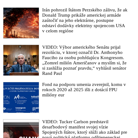
Irán pohrozil štátom Perzského zálivu, že ak
Donald Trump prikáže americkej armáde
zaútočiť na jeho elektrárne, postupne
odstaví dodávky elektriny spojencom USA
v celom regióne
VIDEO: Výbor amerického Senátu prijal
rezolúciu, v ktorej označil Dr. Anthonyho
Fauciho za osobu pohŕdajúcu Kongresom.
„Zomrel milión Američanov a myslím si, že
si zaslúžia poznať pravdu,“ vyhlásil senátor
Rand Paul
Fond na podporu umenia zverejnil, komu v
rokoch 2020 až 2025 išli z dotácií FPU
milióny eur
VIDEO: Tucker Carlson predstavil
desaťbodový manifest svojej vízie
Spojených štátov, ktorý slúži ako základ pre
novú politickú platformu odštiepeneckej